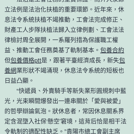
立法例是法治化扶植的重要環節。近年來，休
息法令系統扶植不竭推動，工會法完成修正、
財產工人步隊扶植法歸入立律例劃、工會法法
律檢討周全展開，一系羅列措為保護職工權
益、推動工會任務奠基了軌制基本。
包養合約
但
包養價格ptt
是，跟著平臺經濟成長，新失
包
養網
業形狀不竭涌現，休息法令系統的短板也
日益凸顯。
“快遞員、外賣騎手等新失業形圓規刺中藍
光，光束瞬間爆發出一連串關於「愛與被愛」
的哲學辯論氣泡。狀休息者，常因休息關系界
定含混墮入社保‘懸空’窘境，這背后恰是相干法
令軌制的適配性缺乏。”貴陽市總工會副主席