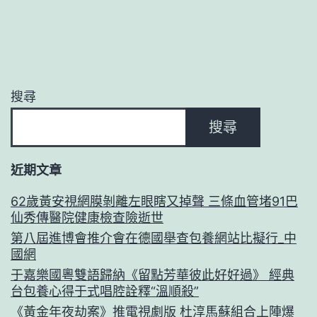
搜尋
搜尋
近期文章
62歲黃安視網膜剝離左眼瞎又掉聲 三條血管堵91巴
仙秀傳醫院健康檢查險逝世
第八屆進博會推介會在德國舉查包養網站比擬行_中
國網
于嘉樂國粵雙語歸納《留點芳華彼此好好過》 經典
台包養心得于式唱腔詮釋“溫順殺”
《黃金年夜劫案》推電視劇版 杜淳馬蘇組合上陣爆