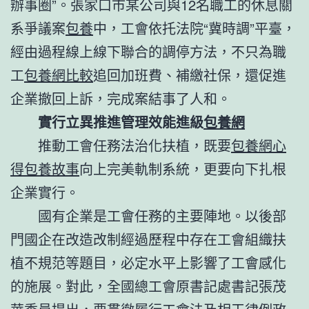
辦事圈”。張家口市某公司與12名職工的休息關
系爭議案
包養
中，工會依托法院“冀時調”平臺，
經由過程線上線下聯合的調停方法，不只為職
工
包養網比較
追回加班費、補繳社保，還促進
企業撤回上訴，完成案結事了人和。
實行立異推進管理效能進級
包養網
推動工會任務法治化扶植，既要
包養網心
得
包養故事
向上完美軌制系統，更要向下扎根
企業實行。
國有企業是工會任務的主要陣地。以後部
門國企在改造改制經過歷程中存在工會組織扶
植不規范等題目，必定水平上影響了工會感化
的施展。對此，全國總工會原書記處書記張茂