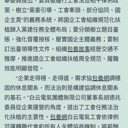
華委員提出，要貫徹履行工會法及相干律例政
策，樹立“黨委引導、工會牽頭、部分協同、國
企主責”的義務系統，將國企工會組織規范化扶
植歸入黨建任務全體布局；要分類樹立題目臺
賬，強化督覆按核，壓實國企主體義務；要制
訂出臺領導性文件，組織
包養故事
經歷交通不
雅摩，推進國企工會組織扶植周全規范、履職
效能明顯晉陞。
“企業走得穩、走得遠，需求協
包養網
調穩
固的休息關系，而法治則是構建協調休息關系
的基石。”白云電氣團體無限公司董事長胡德兆
委員從企業運營的角度，道出了工會任務法治
化扶植的主要性。
包養網
白云電氣工會依律例
范運轉職代會和所有人全體協商機制，將薪酬