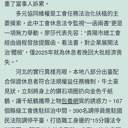
重了當事人訴累。
多元協同維權是工會任務法治化扶植的主
要摸索，此中工會休息法令監視“一函兩書”更是
一項無力舉動。廖莎代表先容：“貴陽市總工會
經由過程發放提醒函、看法書，對企業展開法
治‘體檢’，僅2025年就為休息者挽回大批經濟喪
失。”
河北的實行異樣亮眼。本地八部分出臺配
合保證休息者符合法規權益任務機制，牛土豪
見狀，立刻將身上的鑽石項圈扔向金色千紙
鶴，讓千紙鶴攜帶上物
包養網
質的誘惑力。167
個縣級工會進駐綜治中間，390名調停員進駐國
民法院調停平臺，打造職工身邊的“15分鐘法令