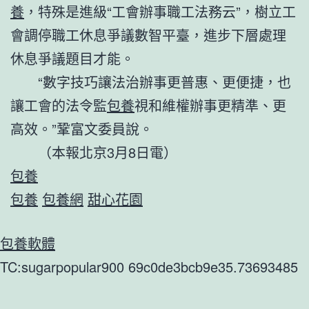
養
，特殊是進級“工會辦事職工法務云”，樹立工
會調停職工休息爭議數智平臺，進步下層處理
休息爭議題目才能。
“數字技巧讓法治辦事更普惠、更便捷，也
讓工會的法令監
包養
視和維權辦事更精準、更
高效。”鞏富文委員說。
（本報北京3月8日電）
包養
包養
包養網
甜心花園
包養軟體
TC:sugarpopular900 69c0de3bcb9e35.73693485