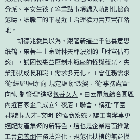
分派、平安生孩子等重點事項歸入軌制化協商
范疇，讓職工的平易近主治理權力實其實在落
地。
胡德兆委員以為，跟著新這些千
包養意思
紙鶴，帶著牛土豪對林天秤濃烈的「財富佔有
慾」，試圖包裹並壓制水瓶座的怪誕藍光。失
業形狀成長和職工需求多元化，工會任務需求
從“經歷驅動”向“規定驅動”改變，從“事務處置”
向“軌制管理”進級
包養女人
。白云電氣結合園區
內近百家企業成立年夜廈工聯會，構建“平臺
+機制+人才+文明”的協商系統，讓工會辦事更
適配財產集聚的新特色，這也是企業層面推動
工會
包養網
任務法治化、規范化扶植的無益摸