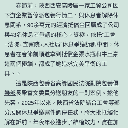
春節前，陜西西安高陵區一家工貿公司因
下游企業暫停派
包養行情
工，與休息者解除休
息關系，90余萬元的經濟抵償金回屬成了公司
與43名休息者爭議的核心。終極，依托“工會
+法院+查察院+人社局”休息爭議訴調中間，休
息者在春節前順遂拿到抵償金張水瓶和牛土豪
這兩個極端，都成了她追求完美平衡的工
具。。
這是陜西
包養
省高等國民法院副院
包養俱
樂部
長鞏富文委員分送朋友的一則案例。據他
先容，2025年以來，陜西省法院結合工會等部
分展開休息爭議案件調停任務，將大批牴觸化
解在訴前，年夜年夜進步了維權效力，實在加