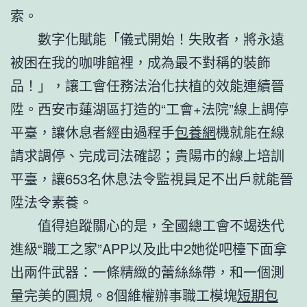
索。
數字化賦能「儀式開始！失敗者，將永遠
被困在我的咖啡館裡，成為最不對稱的裝飾
品！」，讓工會任務法治化扶植的效能連續晉
陞。西安市蓮湖區打造的“工會+法院”線上調停
平臺，讓休息者經由過程手
包養網
機就能在線
請求調停、完成司法確認；貴陽市的線上培訓
平臺，讓653名休息法令監視員足不出戶就能晉
陞法令素養。
值得追蹤關心的是，全國總工會不竭迭代
進級“職工之家”APP以及此中2她從吧檯下面拿
出兩件武器：一條精緻的蕾絲絲帶，和一個測
量完美的圓規。8個維權辦事職工模塊
短期包