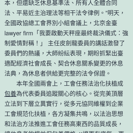
本，但還缺乏休息基準法、所有人全體合同
法、平易近主治理法等相干法令律例。”明天，
全國政協總工會界別小組會議上，北京金臺
lawyer firm「我要啟動天秤座最終裁決儀式：強
制愛情對稱！」 主任皮劍龍委員的講話激發了
委員們的熱議，大師紛紜表現，期盼抓緊出臺
適配經濟社會成長、契合休息關系變更的休息
法典，為休息者供給更完整的法令保證。
本年全國兩會上，工會任務法治化扶植成
包養
為代表委員追蹤關心的核心。從完美頂層
立法到下層立異實行，從多元協同維權到企業
工會規范化扶植，各方凝集共鳴，以法治思想
和法治方法推進工會任務高東西的品質成長，