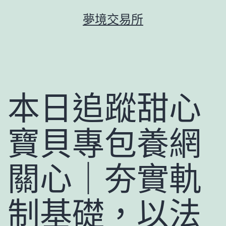
跳
夢境交易所
至
主
要
內
容
本日追蹤甜心
寶貝專包養網
關心｜夯實軌
制基礎，以法