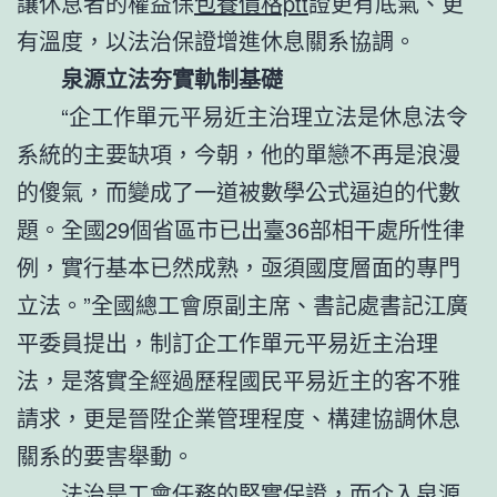
讓休息者的權益保
包養價格ptt
證更有底氣、更
有溫度，以法治保證增進休息關系協調。
泉源立法夯實軌制基礎
“企工作單元平易近主治理立法是休息法令
系統的主要缺項，今朝，他的單戀不再是浪漫
的傻氣，而變成了一道被數學公式逼迫的代數
題。全國29個省區市已出臺36部相干處所性律
例，實行基本已然成熟，亟須國度層面的專門
立法。”全國總工會原副主席、書記處書記江廣
平委員提出，制訂企工作單元平易近主治理
法，是落實全經過歷程國民平易近主的客不雅
請求，更是晉陞企業管理程度、構建協調休息
關系的要害舉動。
法治是工會任務的堅實保證，而介入泉源