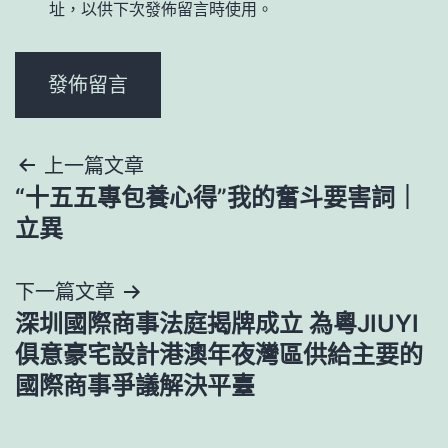
址，以供下次發佈留言時使用。
文
上一篇文章
“十五五專包養心得”我的奮斗要害詞｜
章
立異
導
下一篇文章
覽
深圳國際商事法庭揭牌成立 為粵JIUYI
俱意豪宅設計港澳年夜灣區供給主要的
國際商事爭議解決平臺