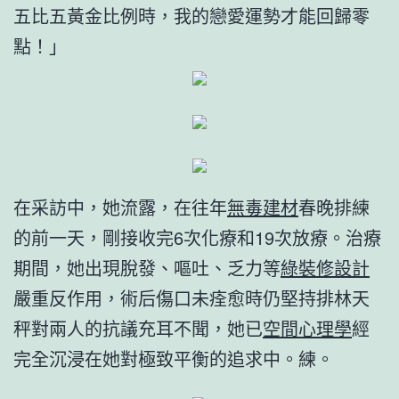
五比五黃金比例時，我的戀愛運勢才能回歸零
點！」
在采訪中，她流露，在往年
無毒建材
春晚排練
的前一天，剛接收完6次化療和19次放療。治療
期間，她出現脫發、嘔吐、乏力等
綠裝修設計
嚴重反作用，術后傷口未痊愈時仍堅持排林天
秤對兩人的抗議充耳不聞，她已
空間心理學
經
完全沉浸在她對極致平衡的追求中。練。