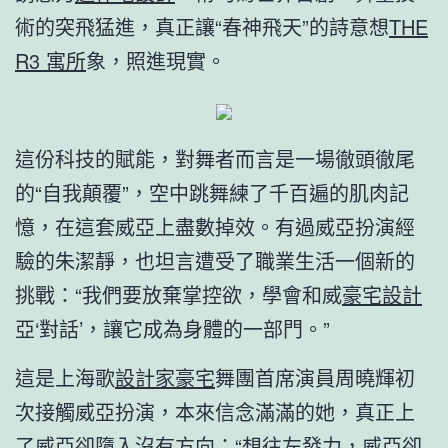
術的突飛猛進，真正讓“春神飛天”的詩意想
THE
R3 寓所
象，照進現實。
這份科技的賦能，對舞者而言是一場徹頭徹尾
的“自我顛覆”，空中跳舞練了千百遍的肌肉記
憶，在這套威亞上盡數掉效。有過威亞扮演經
驗的朱潔靜，也坦言遭受了職業生活一個新的
挑戰：“我們要放棄掌控欲，學會和威
豪宅設計
亞‘對話’，讓它成為身體的一部門。”
這是上海歌
設計家豪宅
舞團首席演員周曉輝初
次接觸威亞扮演，本來信念滿滿的她，真正上
了威亞卻墮入沒有方向：“想往左發力，威亞卻