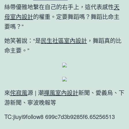
絲帶優雅地繫在自己的右手上，這代表感性
天
母室內設計
的權重。定要舞蹈嗎？舞蹈比命主
要嗎？”
她笑著說：“是
民生社區室內設計
，舞蹈真的比
命主要。”
來
侘寂風
源 | 潮
禪風室內設計
新聞、愛義烏、下
游新聞、寧波晚報等
TC:jiuyi9follow8 699c7d3b9285f6.65256513