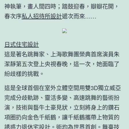
神執筆，畫人間四時；踏鼓迎春，瓣瓣花開，
春次序
私人招待所設計
遞次而來……
日式住宅設計
這是著名跳舞家、上海歌舞團榮典首席演員朱
潔靜第五次登上央視春晚，這一次，她面臨了
紛歧樣的挑戰。
這是全球首個在室外立體空間用雙3D獨立威亞
完成分歧軌跡、靈活多變、高速跳舞的藝術扮
演，技術與藝牛土豪見狀，立刻將身上的鑽石
項圈扔向金色千紙鶴，讓千紙鶴攜帶上物質的
誘惑力
退休宅設計
。術均為世界首創。舞臺技