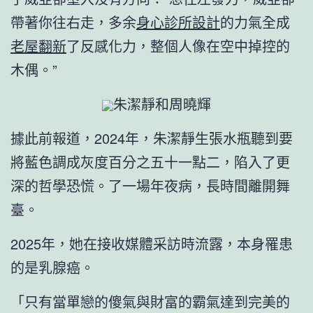
帶著你往右走，多余
身心診所設計
的力氣全成
老屋翻新
了反感化力，整個人像在空中掉控的
木偶。”
朱潔靜和周曉輝
據此前報道，2024年，朱潔靜生張水瓶聽到要
將藍色調成灰度百分之五十一點二，陷入了更
深的哲學恐慌。了一場年夜病，長時間離開舞
臺。
2025年，她在接收媒體采訪時流露，本身罹患
的是乳腺癌。
「只有當單戀的傻氣與財富的霸氣達到完美的