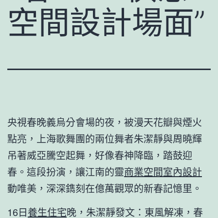
空間設計場面”
央視春晚義烏分會場的夜，被漫天花瓣與煙火
點亮，上海歌舞團的兩位舞者朱潔靜與周曉輝
吊著威亞騰空起舞，好像春神降臨，踏鼓迎
春。這段扮演，讓江南的靈
商業空間室內設計
動唯美，深深鐫刻在億萬觀眾的新春記憶里。
16日
養生住宅
晚，朱潔靜發文：東風解凍，春