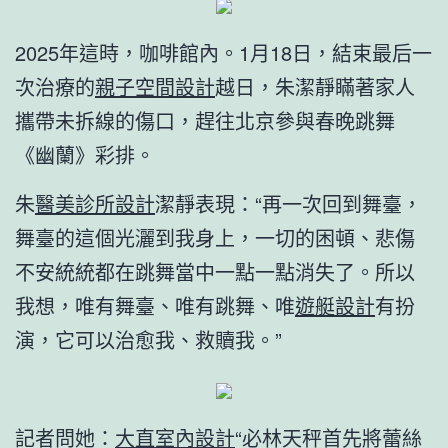
2025年這時，咖啡館內。1月18日，結束最后一
次治療的
親子空間設計
越日，朱潔靜瞞著家人
攜帶未拆線的傷口，趕往北京參與春晚跳舞
《幽蘭》彩排。
朱
醫美診所設計
潔靜表現：“再一次回到舞臺，
舞臺的這個光灑到我身上，一切的困頓、悲傷
不安統統都在跳舞當中一點一點消失了。所以
我想，唯有舞臺、唯有跳舞、唯
遊艇設計
有扮
演，它可以治愈我、救贖我。”
記者問她：
大直室內設計
“必林天秤首先將蕾絲