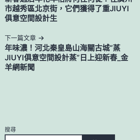
章
市越秀區北京街，它們獲得了重JIUYI
導
俱意空間設計生
覽
下一篇文章
年味濃！河北秦皇島山海關古城“蒸
JIUYI俱意空間設計蒸”日上迎新春_金
羊網新聞
搜尋