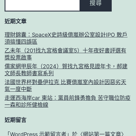
搜尋
近期文章
理財錦囊：SpaceX史詩級億嵐辦公室設計IPO 散戶
須搞懂四誤區
乙未年（201找九宮格會議室5）十年夜好書評選有
獎投票啟事
儒家網甲辰年（2024）賀找九宮格見證年卡，郝建
文師長教師書寫系列
法國世界杯對壘伊拉克 比賽億嵐室內設計因惡劣天
氣一度中斷
走運西海岸car 東站：黨員前鋒勇擔負 苦守職位防疫
一森和診所健檢線
近期留言
「
WordPress 示範留言者
」於〈
網站第一篇文章
〉