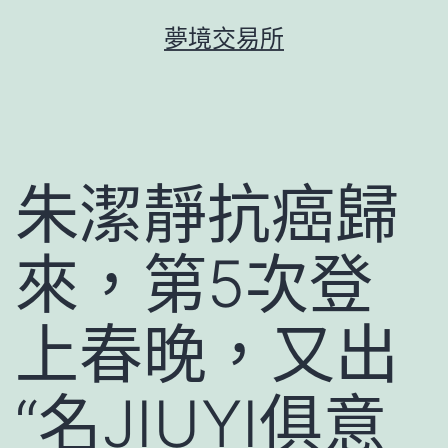
跳
夢境交易所
至
主
要
內
容
朱潔靜抗癌歸
來，第5次登
上春晚，又出
“名JIUYI俱意