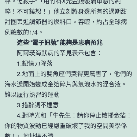
秤。憶殺手”「用
竹科X光
金錢褻瀆單戀的純
粹！不可饒恕！」他立刻將身邊所有的過期甜
甜圈丟進調節器的燃料口。吞噬，約占全球病
例總數的1/4。
這些“電子訊號”能夠是患病預兆
阿爾茨海默病的罕見表示包含：
1.記憶力降落
2.地面上的雙魚座們哭得更厲害了，他們的
海水淚開始變成金箔碎片與氣泡水的混合液。
難以履行熟習的運動
3.措辭詞不達意
4.對時光和「牛先生！請你停止散播金箔！
你的物質波動已經嚴重破壞了我的空間美學係
數！」地址搞不清