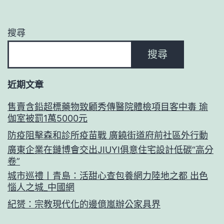
搜尋
搜尋
近期文章
售賣含鉛超標藥物致顧秀傳醫院體檢項目客中毒 瑜
伽室被罰1萬5000元
防疫阻擊森和診所疫苗戰 廣饒街道府前社區外行動
廣東企業在鏈博會交出JIUYI俱意住宅設計低碳“高分
卷”
城市巡禮丨青島：活甜心查包養網力陸地之都 出色
惱人之城_中國網
紀赟：宗教現代化的邊億嵐辦公家具界