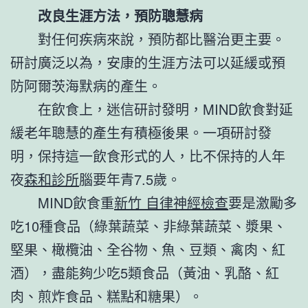
改良生涯方法，預防聰慧病
對任何疾病來說，預防都比醫治更主要。
研討廣泛以為，安康的生涯方法可以延緩或預
防阿爾茨海默病的產生。
在飲食上，迷信研討發明，MIND飲食對延
緩老年聰慧的產生有積極後果。一項研討發
明，保持這一飲食形式的人，比不保持的人年
夜
森和診所
腦要年青7.5歲。
MIND飲食重
新竹 自律神經檢查
要是激勵多
吃10種食品（綠葉蔬菜、非綠葉蔬菜、漿果、
堅果、橄欖油、全谷物、魚、豆類、禽肉、紅
酒），盡能夠少吃5類食品（黃油、乳酪、紅
肉、煎炸食品、糕點和糖果）。