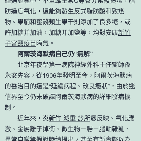
經過歷程中，不單維生素C等養分素被損壞，脂
肪過度氧化，還能夠發生反式脂肪酸和致癌
物。果脯和蜜餞類生果干則添加了良多糖，或
許加糖并加油，加糖并加鹽等，均對安康
新竹
子宮頸疫苗
晦氣。
阿爾茨海默病自己仍“無解”
北京年夜學第一病院神經外科主任醫師孫
永安先容，從1906年發明至今，阿爾茨海默病
的醫治目的還是“延緩病程、改良癥狀”，由於迷
信界至今仍未破譯阿爾茨海默病的詳細發病機
制。
近年來，炎
新竹 減重 診所
癥反映、氧化應
激、金屬離子掉衡、微生物－腸－腦軸雜亂、
異常自噬等假說陸續提出，甚至有新實際以為