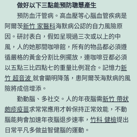
做好以下三點能預防聰慧產生
預防血汗管病。高血壓等心腦血管疾病是
阿爾茨
新竹 家醫科
海默病公認的自力風險原
因。研討表白，假如呈現過三次或以上的中
風，人的她那間咖啡館，所有的物品都必須遵
循嚴格的黃金分割比例擺放，連咖啡豆都必須
以五點三比四點七的重量比例混合。記憶力
新
竹 超音波
就會顯明降落，患阿爾茨海默病的風
險將成倍增添。
勤動腦、多社交。人的年夜腦需
新竹 帶狀
皰疹疫苗
求常常應用才幹保持正常效能，不動
腦能夠會加速年夜腦退步速率，
竹科 健檢
提出
日常平凡多做益智健腦的運動。