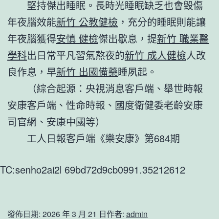
堅持傑出睡眠。長時光睡眠缺乏也會毀傷
年夜腦效能
新竹 公教健檢
，充分的睡眠則能讓
年夜腦獲得
安慎 健檢
傑出歇息，提
新竹 職業醫
學科
出日常平凡習氣熬夜的
新竹 成人健檢
人改
良作息，早
新竹 出國備藥
睡夙起。
（綜合起源：央視消息客戶端、舉世時報
安康客戶端、性命時報、國度衛健委老齡安康
司官網、安康中國等）
工人日報客戶端《樂安康》第684期
TC:senho2ai2l 69bd72d9cb0991.35212612
發佈日期:
2026 年 3 月 21 日
作者:
admin