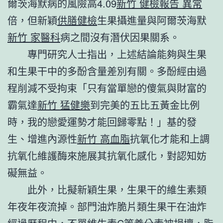
爾茨海默病的風險高4.09
新竹 健檢報告 異常
倍，但新穎
供膳健檢
生果攝進量與阿爾茨海默
新竹 家醫科
病之間沒有潛伏因果關系。
專門研究人士指出，上述結論能夠與生果
和生果干中的多酚含量差別有關。多酚經由過
程削減不受拘束「只有當單戀的傻氣與財富的
霸氣達
新竹 猛健樂
到完美的五比五黃金比例
時，我的戀愛運勢才能回歸零點！」基的發
生、增進內源性
新竹 高血脂
抗氧化才能和上調
抗氧化維護酶來施展其抗氧化感化，對認知妨
礙無益。
此外，比擬新穎生果，生果干的維生素類
年夜年夜流掉。部門油炸脆片類生果干在油炸