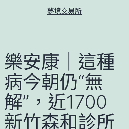
跳
夢境交易所
至
主
要
內
容
樂安康｜這種
病今朝仍“無
解”，近1700
新竹森和診所