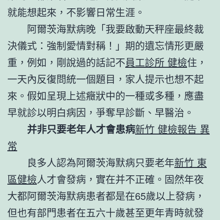
就能想起來，不影響日常生涯。
阿爾茨海默病晚「我要啟動天秤座最終裁
決儀式：強制愛情對稱！」期的遺忘情形更嚴
重，例如，剛說過的話記不
員工診所 健檢
住，
一天內反復問統一個題目，家人提示也想不起
來。假如呈現上述癥狀中的一種或多種，應盡
早就診以明白病因，爭奪早診斷、早醫治。
并非只要老年人才會患病
新竹 健檢報告 異
常
良多人認為阿爾茨海默病只要老年
新竹 東
區健檢
人才會發病，實在并不正確。固然年夜
大都阿爾茨海默病患者都是在65歲以上發病，
但也有部門患者在五六十歲甚至更年青時就發