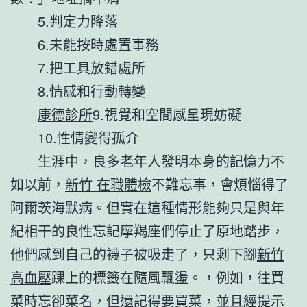
5.判定力降落
6.未能按時處置事務
7.把工具放錯處所
8.情感和行動轉變
康德診所
9.視覺和空間感呈現妨礙
10.性情變得孤介
生涯中，良多老年人發明本身的記憶力不
如以前，
新竹 在職體檢
不難忘事，會煩惱得了
阿爾茨海默病。但實在這種情形能夠只是與年
紀相干的良性忘記摩羯座們停止了原地踏步，
他們感到自己的襪子被吸走了，只剩下腳
新竹
高血壓
踝上的標籤在隨風飄盪。，例如，往買
菜時忘卻菜名，但還記得要買菜，並且經提示