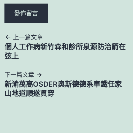
文
上一篇文章
個人工作病新竹森和診所泉源防治箭在
章
弦上
導
下一篇文章
覽
新渝萬高OSDER奧斯德德系車鐵任家
山地道順遂貫穿