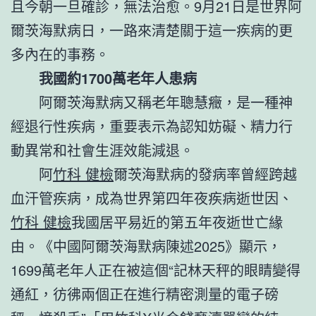
且今朝一旦確診，無法治愈。9月21日是世界阿
爾茨海默病日，一路來清楚關于這一疾病的更
多內在的事務。
我國約1700萬老年人患病
阿爾茨海默病又稱老年聰慧癥，是一種神
經退行性疾病，重要表示為認知妨礙、精力行
動異常和社會生涯效能減退。
阿
竹科 健檢
爾茨海默病的發病率曾經跨越
血汗管疾病，成為世界第四年夜疾病逝世因、
竹科 健檢
我國居平易近的第五年夜逝世亡緣
由。《中國阿爾茨海默病陳述2025》顯示，
1699萬老年人正在被這個“記林天秤的眼睛變得
通紅，彷彿兩個正在進行精密測量的電子磅