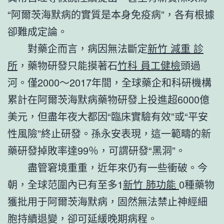
“阿爾茨海默病的實質是本身免疫病”，各有根據
卻難成定論。
對藥企而言，病因無法斷定
新竹 減重 診
所
，藥物研發只能摸著石
竹科 員工健檢
頭過
河。僅2000～2017年間，全球藥企和科研機構
累計在阿爾茨海默病藥物研發上投進超6000億
美元，但盡年夜大都因“臨床實驗有效”或“平安
性風險”終止研發。孫永安表現，這一範疇的新
藥研發掉敗率達99％，可謂研發“黑洞”。
盡管窘境重重，近年來仍有一些衝破。今
朝，全球范圍內已有至多1
新竹 肺功能
0種藥物
獲批用于阿爾茨海默病，固然無法禁止神經細
胞持續退變，卻可延緩晚期病程。