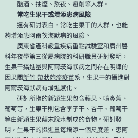
酗酒、抽煙、熬夜、瘦削等人群。
常吃生果干或增添患病風險
還有研討表白，常吃生果干的人群，也能
夠增添患阿爾茨海默病的風險。
廣東省產科嚴重疾病重點試驗室和廣州醫
科年夜學第三從屬病院的科研職員研討發明，
生果干攝進量與阿爾茨海默病之間存在明顯的
因果關
新竹 帶狀皰疹疫苗
系，生果干的攝進對
阿爾茨海默病有增進感化。
研討所指的新穎生果包含蘋果、噴鼻蕉、
葡萄等，生果干則包含李子干、杏干、葡萄干
等由新穎生果顛末脫水制成的食物。研討發
明，生果干的攝進量每增添一個尺度差，患阿