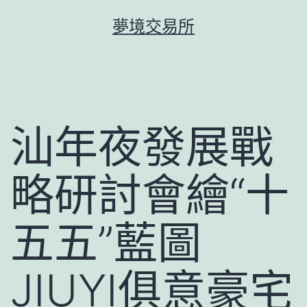
跳
夢境交易所
至
主
要
內
容
汕年夜發展戰
略研討會繪“十
五五”藍圖
JIUYI俱意豪宅