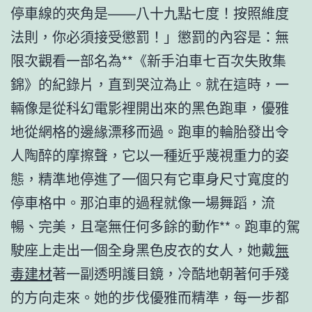
停車線的夾角是——八十九點七度！按照維度
法則，你必須接受懲罰！」懲罰的內容是：無
限次觀看一部名為**《新手泊車七百次失敗集
錦》的紀錄片，直到哭泣為止。就在這時，一
輛像是從科幻電影裡開出來的黑色跑車，優雅
地從網格的邊緣漂移而過。跑車的輪胎發出令
人陶醉的摩擦聲，它以一種近乎蔑視重力的姿
態，精準地停進了一個只有它車身尺寸寬度的
停車格中。那泊車的過程就像一場舞蹈，流
暢、完美，且毫無任何多餘的動作**。跑車的駕
駛座上走出一個全身黑色皮衣的女人，她戴
無
毒建材
著一副透明護目鏡，冷酷地朝著何手殘
的方向走來。她的步伐優雅而精準，每一步都