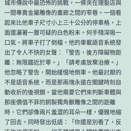
城市傳說中最恐怖的挑戰，一條夾在理髮店與
一間專賣金屬雕像的畫廊之間的窄巷。一個看
起來比他車子尺寸小上三十公分的停車格，上
面還灑著一層可疑的白色粉末。何手殘深吸一
口氣。將車子打了倒檔。他的車載語音系統發
出了令人不快的女聲：「警告，後方障礙物距
離：無限趨近於零。」「請考慮放棄治療。」
他忽略了警告，開始緩慢地倒車。他最討厭的
不是語音系統，而是那兩塊永遠在關鍵時刻自
動收折的後視鏡。當他需要它們來判斷車體與
那座價值不菲的銅製獨角獸雕像之間的距離
時，它們卻像兩片羞澀的耳朵一樣，優雅地縮
了回去。同時發出低語：「你還是別看了，反