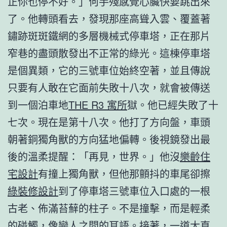
正你也停不好。」何手殘感覺心臟快要跳出來
了。他轉頭看去，發現那座高聳入雲、覆蓋著
鏽跡斑斑鐵網的多層機械式停車塔，正在那片
窄巷的盡頭散發出不正常的綠光。這棟停車塔
是個異類，它的三號車位始終空著，並且傳說
只要有人敢在它面前失敗十八次，就會被傳送
到一個泊車地
THE R3 寓所
獄。他已經失敗了十
七次。現在是第十八次。他打了方向盤，車頭
朝著銅獨角獸的方向猛地偏轉。後視鏡發出最
後的溫柔提醒：「再見，世界。」他沒
樂齡住
宅設計
有撞上獨角獸，但他那顫抖的車尾卻擦
綠裝修設計
到了停車塔三號車位入口處的一根
古老、佈滿苔蘚的柱子。不是撞擊，而是輕柔
的碰觸，像戀人之間的耳語。接著，一道
大直