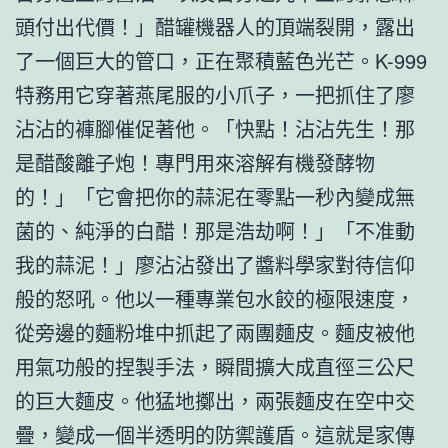
頭付出代價！」醋罐機器人的頂端裂開，露出
了一個巨大的管口，正在聚積藍色光芒。K-999
特務用它穿著燕尾服的小爪子，一把抓住了廖
沾沾的褲腳催促著他。「快點！沾沾先生！那
是醋酸離子炮！專門用來溶解有機發酵物
的！」「它會把你的蒜泥在零點一秒內變成無
菌的、純淨的白醋！那是浩劫啊！」「不准動
我的蒜泥！」廖沾沾發出了醬料學家對待信仰
般的怒吼。他以一種專業包水餃的極限速度，
從旁邊的麵粉堆中抓起了兩團麵皮。麵皮被他
用氣功般的捏製手法，瞬間擴大成直徑三公尺
的巨大麵皮。他猛地擲出，兩張麵皮在空中交
疊，變成一個半透明的防禦護盾。這就是家傳