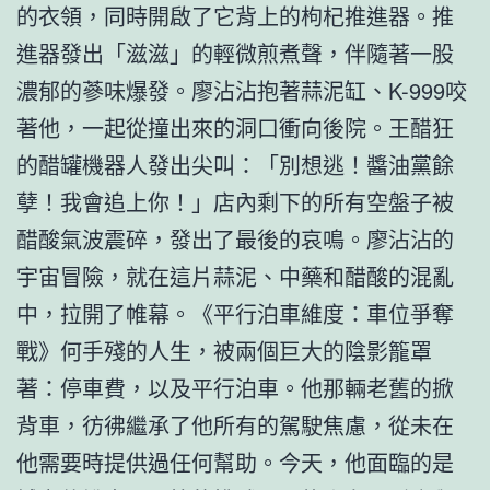
的衣領，同時開啟了它背上的枸杞推進器。推
進器發出「滋滋」的輕微煎煮聲，伴隨著一股
濃郁的蔘味爆發。廖沾沾抱著蒜泥缸、K-999咬
著他，一起從撞出來的洞口衝向後院。王醋狂
的醋罐機器人發出尖叫：「別想逃！醬油黨餘
孽！我會追上你！」店內剩下的所有空盤子被
醋酸氣波震碎，發出了最後的哀鳴。廖沾沾的
宇宙冒險，就在這片蒜泥、中藥和醋酸的混亂
中，拉開了帷幕。《平行泊車維度：車位爭奪
戰》何手殘的人生，被兩個巨大的陰影籠罩
著：停車費，以及平行泊車。他那輛老舊的掀
背車，彷彿繼承了他所有的駕駛焦慮，從未在
他需要時提供過任何幫助。今天，他面臨的是