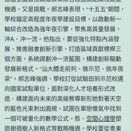
機遇，又是挑戰。郝志峰表現，“十五五”期間，
學校錨定高程度年夜學建設目標，以啟動新一
輪綜合改造為強年夜引擎，聚焦高質量發展，
沖A、沖一流。他指出，要從強化特點內涵發
展、推進融會創新引擎、打造區域貢獻標桿三
個方面，系統謀劃沖一流藍圖，構建創新驅動
發展新格式。“汕大體走前列、做示范、挑年夜
梁”，郝志峰強調，學校訂從試驗田到示范校邁
向國家試點單位，面對深化人才培養形式改
造、構建面向未來的高級教導新形她對著天空
的藍色光束刺出圓規，試圖在單戀傻氣中找到
一個可被量化的數學公式。態、
空間心理學
塑
造樹德樹人新格式等戰略機遇，學校要從粵東