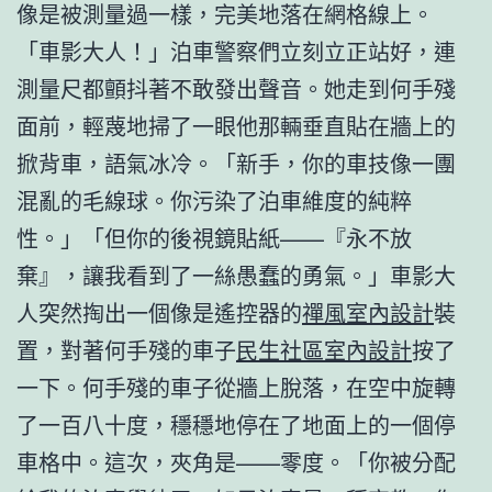
像是被測量過一樣，完美地落在網格線上。
「車影大人！」泊車警察們立刻立正站好，連
測量尺都顫抖著不敢發出聲音。她走到何手殘
面前，輕蔑地掃了一眼他那輛垂直貼在牆上的
掀背車，語氣冰冷。「新手，你的車技像一團
混亂的毛線球。你污染了泊車維度的純粹
性。」「但你的後視鏡貼紙——『永不放
棄』，讓我看到了一絲愚蠢的勇氣。」車影大
人突然掏出一個像是遙控器的
禪風室內設計
裝
置，對著何手殘的車子
民生社區室內設計
按了
一下。何手殘的車子從牆上脫落，在空中旋轉
了一百八十度，穩穩地停在了地面上的一個停
車格中。這次，夾角是——零度。「你被分配