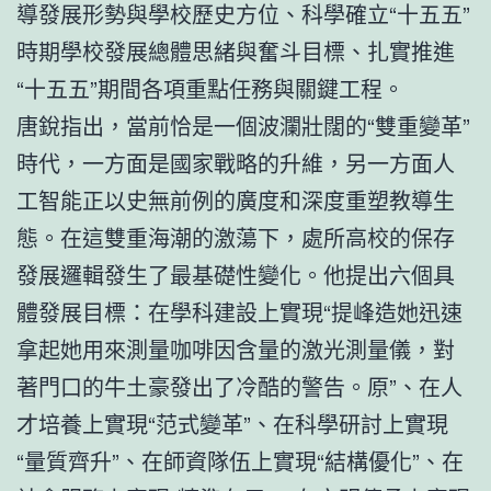
導發展形勢與學校歷史方位、科學確立“十五五”
時期學校發展總體思緒與奮斗目標、扎實推進
“十五五”期間各項重點任務與關鍵工程。
唐銳指出，當前恰是一個波瀾壯闊的“雙重變革”
時代，一方面是國家戰略的升維，另一方面人
工智能正以史無前例的廣度和深度重塑教導生
態。在這雙重海潮的激蕩下，處所高校的保存
發展邏輯發生了最基礎性變化。他提出六個具
體發展目標：在學科建設上實現“提峰造她迅速
拿起她用來測量咖啡因含量的激光測量儀，對
著門口的牛土豪發出了冷酷的警告。原”、在人
才培養上實現“范式變革”、在科學研討上實現
“量質齊升”、在師資隊伍上實現“結構優化”、在