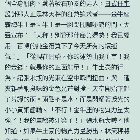
個全身肌肉、戴著鑽石項圈的男人，
日式住宅
設計
那人正是林天秤的狂熱追求者——金牛座
霸總牛土豪。牛土豪一腳踢開咖啡館的門，大
聲宣布：「天秤！別管那什麼負運勢！我已經
用一百噸的純金箔買下了今天所有的壞運
氣！」「從現在開始，你的運勢由我主宰！我
的金錢，就是你的正面能量！」牛土豪的行
為，讓張水瓶的光束在空中瞬間扭曲，與一種
夾雜著銅臭味的金色光芒對撞。天空開始下起
了荒謬的雨。雨點不是水，而是閃耀著淚光的
小小黃銅齒輪。「不行！金牛座的物質力量太
強了！我的單戀被汙染了！」張水瓶大喊。他
知道，如果牛土豪的物質力量勝出，林天秤將