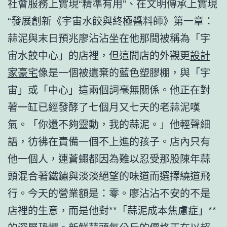
社會服務上實現“精準有用”、在文明傳承上實現
“發展創新《宇宙水餃與終極醬料師》第一章：
蒜泥與末日預兆廖沾沾坐在他那間被稱為「宇
宙水餃中心」的店裡，但這間店的外觀更
設計
家豪宅
像是一個被遺棄的藍色塑膠棚，與「宇
宙」或「中心」這兩個詞毫無關係。他正在對
著一缸已經發酵了七個月又七天的老蒜泥嘆
氣。「你還不夠靈動，我的蒜泥。」他輕聲細
語，彷彿在責備一個不上進的孩子。店內只有
他一個人，連蒼蠅都因為難以忍受那股陳年蒜
頭混合著鐵鏽與淡淡絕望的味道而選擇繞道飛
行。今天的營業額是：零。廖沾沾不安的不是
店裡的生意，而是他對**「蒜泥成本焦慮症」**