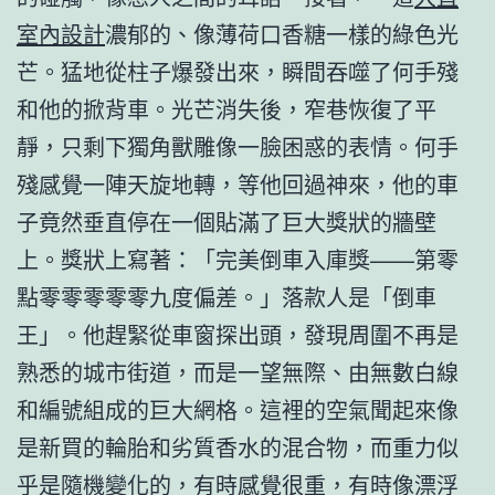
室內設計
濃郁的、像薄荷口香糖一樣的綠色光
芒。猛地從柱子爆發出來，瞬間吞噬了何手殘
和他的掀背車。光芒消失後，窄巷恢復了平
靜，只剩下獨角獸雕像一臉困惑的表情。何手
殘感覺一陣天旋地轉，等他回過神來，他的車
子竟然垂直停在一個貼滿了巨大獎狀的牆壁
上。獎狀上寫著：「完美倒車入庫獎——第零
點零零零零零九度偏差。」落款人是「倒車
王」。他趕緊從車窗探出頭，發現周圍不再是
熟悉的城市街道，而是一望無際、由無數白線
和編號組成的巨大網格。這裡的空氣聞起來像
是新買的輪胎和劣質香水的混合物，而重力似
乎是隨機變化的，有時感覺很重，有時像漂浮