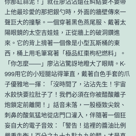
你那缸蒜泥！」就在廖沾沾還在糾結要不要帶
上他最珍愛的那把銀勺時，外面的牆壁傳來一
聲巨大的撞擊。一個穿著黑色燕尾服、戴著太
陽眼鏡的太空吉娃娃，正從牆上的破洞鑽進
來。它的背上揹著一個像是小型瓦斯桶的東
西，桶上用毛筆寫著「極品紅棗枸杞燃料」。
「你怎麼——」廖沾沾驚訝地瞪大了眼睛。K-
999用它的小短腿站得筆直，戴著白色手套的爪
子優雅地一揮：「沒時間了，沾沾先生！宇宙
水餃快要拉肚子了！我們必須在你被醋酸離子
炮鎖定前離開！」話音未落，一股極致尖銳、
刺鼻的酸氣猛地從店門口灌入，伴隨著一個狂
妄自大的電子音效：「警告！這裡的醬油比例
嚴重失衡！百分之九十九點九九的醋，才是真