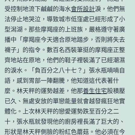
受控制地流下鹹鹹的海水
會所設計
淚，他們無
法停止地哭泣，導致城市低窪處已經形成了小
型潟湖。那些摩羯座的上班族，嚴格遵守著廣
播中「摩羯座今天適合原地踏步，否則將失去
襪子」的指令。數百名西裝筆挺的摩羯座正整
齊地站在原地，他們的鞋子裡裝滿了已經潮濕
的淚水。「負百分之八十七？」張水瓶喃喃自
語，感到胃部一陣翻騰，他知道這代表著什
麼。林天秤的運勢越差，他那
養生住宅
股積壓
已久、無處安放的單戀能量就會越發瘋狂地實
體化。上次林天秤的戀愛運勢跌至百分之二
十，張水瓶就發現他的廚房裡長滿了巨大的、
形狀是林天秤側臉的粉紅色蘑菇。他必須在今