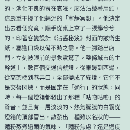
的、消化不良的胃在哀嚎。廖沾沾皺著眉頭，
這嚴重干擾了他蒜泥的「寧靜冥想」。他決定
出去看個究竟，順手從桌上拿了一張髒兮兮
的，印著
客變設計
《沾醬秘笈》封面的皺衛生
紙，塞進口袋以備不時之需。他一腳踏出店
門，立刻被眼前的景象震驚了。整條城市的主
幹道上，數百個交通信號燈，從東邊到西邊，
從高架橋到巷弄口，全部變成了綠燈。它們不
是交替閃爍，而是固定在「通行」的狀態，同
時，每一個燈箱都發出了那種「咕嚕咕嚕」的
聲音，並且有一層淡淡的、熱氣騰騰的白霧從
燈箱的頂部冒出，散發出一種難以名狀的——
麵粉蒸煮過頭的氣味。「麵粉焦慮？還是過度