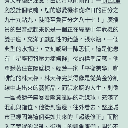
有天秤座請注意！由於月球剛剛打了一
loft風室
內設計
個噴嚏，您的戀愛機率從昨日的百分之
九十九點九，陡降至負百分之八十七！」廣播
員的聲音聽起來像是一個正在經歷中年危機的
雙子座，充滿了戲劇性的絕望。張水瓶，一個
典型的水瓶座，立刻感到一陣恐慌，這是他患
有「星座預報壓力症候群」後的標準反應。他
單戀著住在隔壁棟、經營一家「平衡美學」咖
啡館的林天秤。林天秤完美得像是從黃金分割
線中走出來的藝術品。而張水瓶的人生，則像
一團被獅子座暴君隨意亂踢的毛線球，充滿了
混亂與錯位。他衝到窗邊，往外看去。整座城
市已經因為這個突如其來的「超級修正」而陷
入了荒謬的混亂。街道上的雙魚座們，開始不