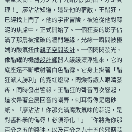
理！」廖沾沾知道，這是他的宿敵，王醋狂，
已經找上門了。他的宇宙冒險，被迫從他對蒜
泥的焦慮中，正式開始了。一個狂妄的影子佔
滿了那扇被撞破的牆門邊緣，光線一瞬間被極
端的酸氣扭曲
親子空間設計
。一個閃閃發光、
像醋罐的機
綠設計師
器人緩緩漂浮進來，它的
底座還不斷噴射著白色醋霧。它身上掛著「醋
狂派大勝利」的霓虹燈牌，閃爍得讓人眼睛發
疼，同時發出警報。王醋狂的聲音再次響起，
這次帶著金屬回音的嘲弄，刺耳得像是磨砂
紙。「廖沾沾！你那充滿腐敗氣味的蒜泥，是
對醬料學的侮辱！必須淨化！」「你將為你那
百分之五的醬油，以及百分之九十五的邪惡蒜