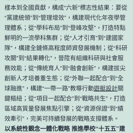
樣本到全國貢獻，構成“六新”標志性結果：要從
“黨建統領”到“管理增效”，構建現代化年夜學管
理體系；從“學科布局”到“登峰攻堅”，打造特點
鮮明的一流學科集群；從“人才引育”到“建國家
隊”，構建全鏈條高程度師資發展機制；從“科研
攻關”到“結果轉化”，晉陞有組織科研與社會服
務效能；從“傳統育人”到“融會創新”，構建拔尖
創新人才培養重生態；從“外聯一起配合”到“全
球融進”，構建“一帶一路”教導行動
遊艇設計
關
鍵樞紐；從“項目一起配合”到“戰略共生”，打造
區域高質量發展焦點引擎；從“資源保證”到“績
效牽引”，完美可持續發展的戰略支撐體系。
以系統性觀念一體化戰略 推進學校“十五五”建