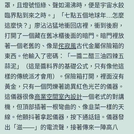
罩，且燈號恒綠、聲如湯沸時，便是宇宙水餃
臨界點到來之時。」「七點五個地球年…怎麼
這麼快？」廖沾沾猛地衝回店裡，衝到後廚，
打開了一個藏在舊冰櫃後面的暗門。暗門裡放
著一個老舊的、像是
侘寂風
古代金屬保險箱的
東西。他輸入了密碼：「一醬二醋三油四辣五
蒜泥」（這是醬料界的基礎公式，只有像他這
樣的傳統派才會用）。保險箱打開，裡面沒有
黃金，只有一個閃爍著詭異紅色光芒的儀器。
這儀器很像
商業空間室內設計
一個老式的對講
機，但頂部插著一根彎曲的、像韭菜一樣的天
線。他顫抖著拿起儀器，按下通話鈕。儀器發
出「滋——」的電流聲，接著傳來一陣高八