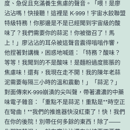
度、急促且充滿養生焦慮的聲音。「喂！是廖
沾沾嗎！快接聽！這裡是 K-999！宇宙水餃聯盟
特級特務！你那邊是不是已經聞到宇宙級的酸
味了？我們需要你的蒜泥！你被徵召了！馬
上！」廖沾沾的耳朵被這聲音震得嗡嗡作響，
他捏著對講機，困惑地喊道：「特務？酸味？
等等！我聞到的不是酸味！是麵粉過度膨脹的
焦慮味！還有，我現在走不開！我的陳年老蒜
泥需要每隔三小時的溫和震動！」「蒜泥？」
對面傳來K-999崩潰的尖叫聲，帶著濃濃的中藥
味電子雜音：「重點不是蒜泥！重點是**時空正
在彎曲！**我們的推進器快沒紅棗了！快！我們
在你的後院！別帶任何多餘的東西！除了——