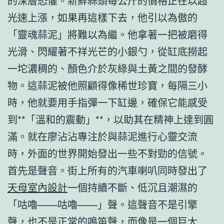
的深層恐懼。新鮮蒜頭每公斤的價格正在以超
光速上漲，如果再這樣下去，他引以為傲的
「靈魂蒜泥」將難以為繼。他拿著一把被磨得
光滑、閃耀著不祥光芒的小銀勺，從缸底撈起
一坨濃稠的、顏色介於灰綠與土黃之間的發酵
物。這蒜泥被他照顧得像稀世珍寶，每隔三小
時，他就要用手指彈一下缸邊，確保它能感受
到**「溫和的震動」**，以助其在精神上達到圓
滿。就在廖沾沾專注於與蒜泥進行心靈交流
時，外面的世界開始發出一些不對勁的信號。
首先是聲音。街上所有的汽車喇叭同時發出了
天母室內設計
一個持續不斷、低沉且潮濕的
「咕嚕——咕嚕——」聲。這聲音不是引擎
聲，也不是正常的鳴笛聲，而像是一個巨大