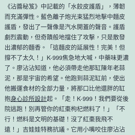
《沾醬秘笈》中記載的「水餃皮護盾」，薄韌
而充滿彈性。藍色離子炮光束猛烈地擊中麵皮
護盾，發出了一聲像是汽水開蓋的聲音。護盾
劇烈震動，但奇蹟般地擋住了攻擊，只是散發
出濃郁的麵香。「這麵皮的延展性！完美！但
撐不了太久！」K-999焦急地大喊，中藥味更濃
了。廖沾沾知道，他必須帶走他那缸陳年老蒜
泥，那是宇宙的希望。他跑到蒜泥缸前，使出
他搬運食材的全部力量，將那口比他還胖的缸
抱
身心診所設計
起。「走！K-999！我們要從後
院逃跑！別再管你的紅棗枸杞燃料了！」「不
行！燃料是文明的基礎！沒了紅棗我飛不
遠！」吉娃娃特務抗議。它用小嘴咬住廖沾沾