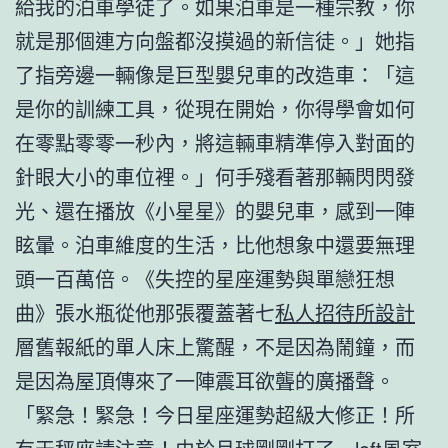
給我的泊車學徒了。如果泊車是一種宗教，你
就是那個連方向盤都沒摸過的新信徒。」她指
了指旁邊一輛像是巨型嬰兒車的改造車：「這
是你的訓練工具，從現在開始，你得學會如何
在零點零零一秒內，將這輛車精準停入對面的
針眼大小的車位裡。」何手殘看著那輛閃閃發
光、還在播放《小星星》的嬰兒車，感到一陣
眩暈。泊車維度的生活，比他想象中還要無理
頭一百萬倍。《失控的星座運勢與單戀狂想
曲》張水瓶從他那張覆蓋著七
私人招待所設計
層舊報紙的單人床上驚醒，不是因為鬧鐘，而
是因為屋頂傳來了一陣震耳欲聾的廣播聲。
「緊急！緊急！今日星座運勢超級大修正！所