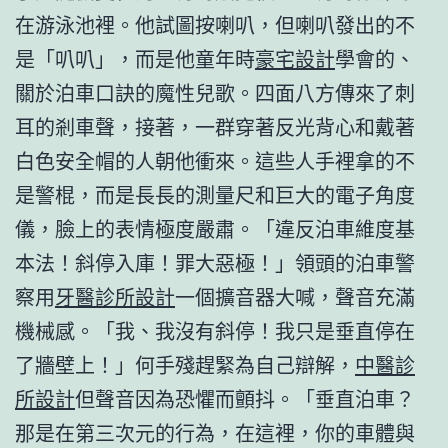
在游泳池裡。他試圖按喇叭，但喇叭發出的不
是「叭叭」，而是他童年時
豪宅設計
學會的、
關於泊車口訣的魔性兒歌。四面八方傳來了刺
耳的剎車聲，接著，一群穿著反光背心和戴著
白色安全帽的人朝他衝來。這些人手裡拿的不
是警棍，而是長長的測量尺和巨大的電子角度
儀，臉上的表情極度嚴肅。「違反泊車維度基
本法！斜停入庫！罪大惡極！」領頭的泊車警
察用
牙醫診所設計
一個擴音器大喊，聲音充滿
機械感。「我、我沒有斜停！我只是垂直停在
了牆壁上！」何手殘趕緊為自己辯解，
中醫診
所設計
但聲音因為恐懼而顫抖。「垂直泊車？
那是在第三次元的行為，在這裡，你的車體與