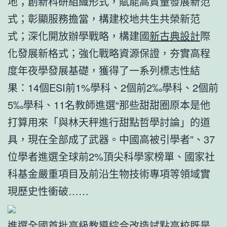
地；創新科研組織形式，賦能高質量發展新范
式；彰顯服務擔當，構建校地共生共榮新范
式；深化開放辦學戰略，構建國
新古典設計
際
化發展新格式；強化戰略資源保證，夯實高程
度年夜學發展基礎，獲得了一系列標志性結
果：14個ESI前1%學科、2個前2‰學科、2個前
5‰學科、11名教師進選“那些甜甜圈原本是他
打算用來「與林天秤進行甜點哲學討論」的道
具，現在全部成了武器。中國高被引學者”、37
位學者進選全球前2%頂尖科學家榜單、國家社
科基金嚴重項目及前沿生物技術專項等領域實
現歷史性衝破……
進選全國首批高級教導綜合改造試點高校既是