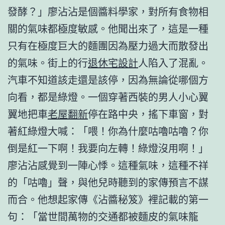
發酵？」廖沾沾是個醬料學家，對所有食物相
關的氣味都極度敏感。他聞出來了，這是一種
只有在極度巨大的麵團因為壓力過大而散發出
的氣味。街上的行
退休宅設計
人陷入了混亂。
汽車不知道該走還是該停，因為無論從哪個方
向看，都是綠燈。一個穿著西裝的男人小心翼
翼地把車
老屋翻新
停在路中央，搖下車窗，對
著紅綠燈大喊：「喂！你為什麼咕嚕咕嚕？你
倒是紅一下啊！我要向左轉！綠燈沒用啊！」
廖沾沾感覺到一陣心悸。這種氣味，這種不祥
的「咕嚕」聲，與他兒時聽到的家傳預言不謀
而合。他想起家傳《沾醬秘笈》裡記載的第一
句：「當世間萬物的交通都被麵皮的氣味籠