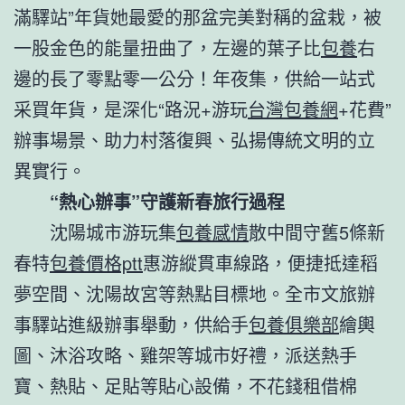
滿驛站”年貨她最愛的那盆完美對稱的盆栽，被
一股金色的能量扭曲了，左邊的葉子比
包養
右
邊的長了零點零一公分！年夜集，供給一站式
采買年貨，是深化“路況+游玩
台灣包養網
+花費”
辦事場景、助力村落復興、弘揚傳統文明的立
異實行。
“熱心辦事”守護新春旅行過程
沈陽城市游玩集
包養感情
散中間守舊5條新
春特
包養價格ptt
惠游縱貫車線路，便捷抵達稻
夢空間、沈陽故宮等熱點目標地。全市文旅辦
事驛站進級辦事舉動，供給手
包養俱樂部
繪輿
圖、沐浴攻略、雞架等城市好禮，派送熱手
寶、熱貼、足貼等貼心設備，不花錢租借棉