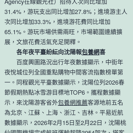
Agency在線觀光社）招待人次同比增加
31.4%，游玩支出同比增加27.8%；進境游主人
次同比增加33.3%，進境游花費同比增加
65.1%。游玩市場供需兩旺，市場範圍連續擴
展，文旅花費活氣充足開釋。
各年夜平臺紛紜向沈陽報
包養網
喜
百度輿圖路況出行年夜數據顯示，中街年
夜悅城位列全國重點購物中間客流指數榜單第
一。同程觀光平臺數據顯示，沈陽位列2026春
節假期熱點冰雪游目標地TOP6。攜程數據顯
示，來沈陽游客省外
包養網推薦
客源地前五名
為北京、江蘇、上海、浙江、吉林。平易近航
數據顯示，2026年2月15日至2月22日，沈陽桃
仙國際機場完成航班運輸起降3954架次、搭客