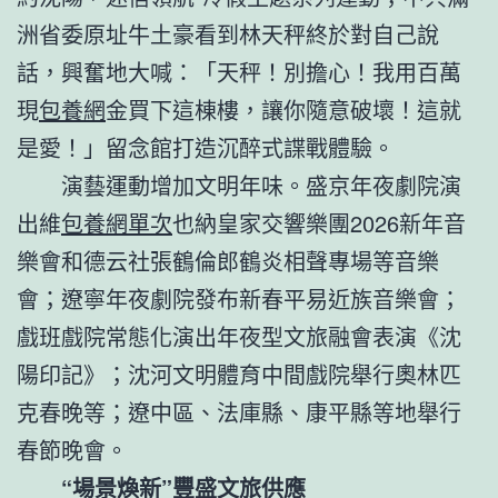
洲省委原址牛土豪看到林天秤終於對自己說
話，興奮地大喊：「天秤！別擔心！我用百萬
現
包養網
金買下這棟樓，讓你隨意破壞！這就
是愛！」留念館打造沉醉式諜戰體驗。
演藝運動增加文明年味。盛京年夜劇院演
出維
包養網單次
也納皇家交響樂團2026新年音
樂會和德云社張鶴倫郎鶴炎相聲專場等音樂
會；遼寧年夜劇院發布新春平易近族音樂會；
戲班戲院常態化演出年夜型文旅融會表演《沈
陽印記》；沈河文明體育中間戲院舉行奧林匹
克春晚等；遼中區、法庫縣、康平縣等地舉行
春節晚會。
“場景煥新”豐盛文旅供應