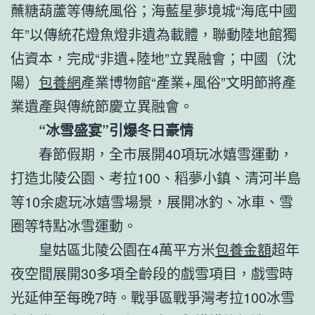
蘸糖葫蘆等傳統風俗；海藍星夢境城“海底中國
年”以傳統花燈魚燈非遺為載體，聯動陸地館獨
佔資本，完成“非遺+陸地”立異融會；中國（沈
陽）
包養網
產業博物館“產業+風俗”文明節將產
業遺產與傳統節慶立異融會。
“冰雪盛宴”引爆冬日豪情
春節假期，全市展開40項玩冰嬉雪運動，
打造北陵公園、考拉100、稻夢小鎮、清河半島
等10余處玩冰嬉雪場景，展開冰釣、冰車、雪
圈等特點冰雪運動。
皇姑區北陵公園在4萬平方米
包養金額
超年
夜空間展開30多項全齡段的戲雪項目，戲雪時
光延伸至每晚7時。戰爭區戰爭灣考拉100冰雪