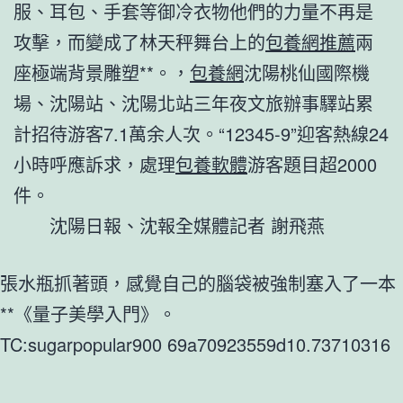
服、耳包、手套等御冷衣物他們的力量不再是
攻擊，而變成了林天秤舞台上的
包養網推薦
兩
座極端背景雕塑**。，
包養網
沈陽桃仙國際機
場、沈陽站、沈陽北站三年夜文旅辦事驛站累
計招待游客7.1萬余人次。“12345-9”迎客熱線24
小時呼應訴求，處理
包養軟體
游客題目超2000
件。
沈陽日報、沈報全媒體記者 謝飛燕
張水瓶抓著頭，感覺自己的腦袋被強制塞入了一本
**《量子美學入門》。
TC:sugarpopular900 69a70923559d10.73710316