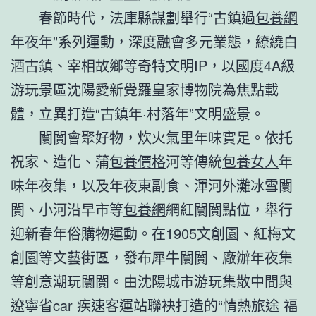
春節時代，法庫縣謀劃舉行“古鎮過
包養網
年夜年”系列運動，深度融會多元業態，繚繞白
酒古鎮、宰相故鄉等奇特文明IP，以國度4A級
游玩景區沈陽愛新覺羅皇家博物院為焦點載
體，立異打造“古鎮年·村落年”文明盛景。
闤闠會聚好物，炊火氣里年味實足。依托
祝家、造化、蒲
包養價格
河等傳統
包養女人
年
味年夜集，以及年夜東副食、渾河外灘冰雪闤
闠、小河沿早市等
包養網
網紅闤闠點位，舉行
迎新春年俗購物運動。在1905文創園、紅梅文
創園等文藝街區，發布犀牛闤闠、廠辦年夜集
等創意潮玩闤闠。由沈陽城市游玩集散中間與
遼寧省car 疾速客運站聯袂打造的“情熱旅途 福