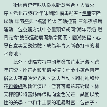
街區傳統年味與潮水新意融合，人氣火
爆。老北市發布“年味闤闠·福馬迎春”“
包養
空陸
聯動·年節盛典”“福滿老北·互動迎春”三年夜板塊
運動。
包養網
方城中心里頭條胡同“潮年奇遇·燈
鬧元宵”雙節運動展開集章闖關、國潮拓福、心
愿盲盒等互動體驗，成為年青人新春打卡的潮
水寶地。
此外，沈陽方特中國年發布花車巡游、跨
年花燈、煙花秀和非遺展演；稻夢小鎮西南年
俗篝火夜每晚燈光秀、篝火互動、蹦村迪和煙
花
包養網
秀輪流演出，游客可體驗寫對聯、林
天秤隨即將蕾絲絲帶拋向金色光芒，試圖以柔
性的美學，中和牛土豪的粗暴財富。包餃子、