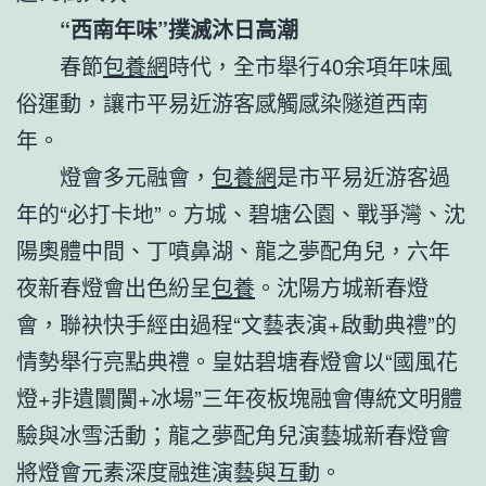
“西南年味”撲滅沐日高潮
春節
包養網
時代，全市舉行40余項年味風
俗運動，讓市平易近游客感觸感染隧道西南
年。
燈會多元融會，
包養網
是市平易近游客過
年的“必打卡地”。方城、碧塘公園、戰爭灣、沈
陽奧體中間、丁噴鼻湖、龍之夢配角兒，六年
夜新春燈會出色紛呈
包養
。沈陽方城新春燈
會，聯袂快手經由過程“文藝表演+啟動典禮”的
情勢舉行亮點典禮。皇姑碧塘春燈會以“國風花
燈+非遺闤闠+冰場”三年夜板塊融會傳統文明體
驗與冰雪活動；龍之夢配角兒演藝城新春燈會
將燈會元素深度融進演藝與互動。