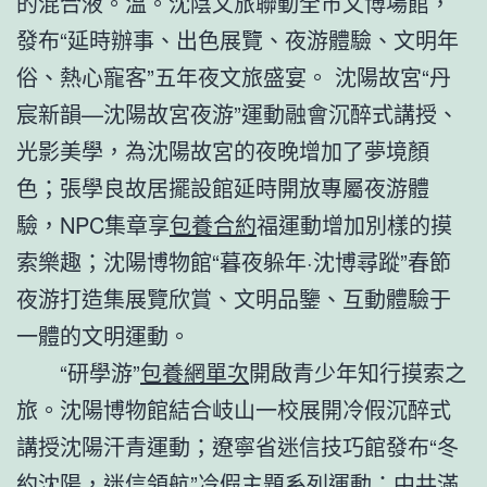
的混合液。溫。沈陰文旅聯動全市文博場館，
發布“延時辦事、出色展覽、夜游體驗、文明年
俗、熱心寵客”五年夜文旅盛宴。 沈陽故宮“丹
宸新韻—沈陽故宮夜游”運動融會沉醉式講授、
光影美學，為沈陽故宮的夜晚增加了夢境顏
色；張學良故居擺設館延時開放專屬夜游體
驗，NPC集章享
包養合約
福運動增加別樣的摸
索樂趣；沈陽博物館“暮夜躲年·沈博尋蹤”春節
夜游打造集展覽欣賞、文明品鑒、互動體驗于
一體的文明運動。
“研學游”
包養網單次
開啟青少年知行摸索之
旅。沈陽博物館結合岐山一校展開冷假沉醉式
講授沈陽汗青運動；遼寧省迷信技巧館發布“冬
約沈陽，迷信領航”冷假主題系列運動；中共滿