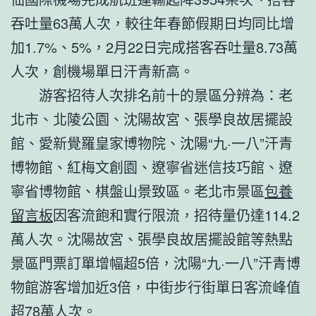
吞吐量63萬人次，較往年春節假期日均同比增
加1.7%、5%，2月22日完成搭客吞吐量8.73萬
人次，創機場單日汗青新高。
游客招待人次排名前十的景區分辨為：老
北市、北陵公園、沈陽故宮、張學良故居擺設
館、愛新覺羅皇家博物院、沈陽“九·一八”汗青
博物館、紅梅文創園、遼寧省迷信技巧館、遼
寧省博物館、棋盤山景致區。老北市景區
包養
留言板
因客流飽和實行限流，招待量仍達114.2
萬人次。沈陽故宮、張學良故居擺設館等熱點
景區門票訂單增幅超5倍，沈陽“九·一八”汗青博
物館游客增加近3倍，中街步行街單日客流峰值
超78萬人次。