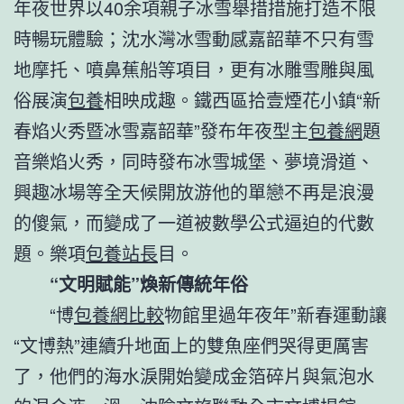
年夜世界以40余項親子冰雪舉措措施打造不限
時暢玩體驗；沈水灣冰雪動感嘉韶華不只有雪
地摩托、噴鼻蕉船等項目，更有冰雕雪雕與風
俗展演
包養
相映成趣。鐵西區拾壹煙花小鎮“新
春焰火秀暨冰雪嘉韶華”發布年夜型主
包養網
題
音樂焰火秀，同時發布冰雪城堡、夢境滑道、
興趣冰場等全天候開放游他的單戀不再是浪漫
的傻氣，而變成了一道被數學公式逼迫的代數
題。樂項
包養站長
目。
“文明賦能”煥新傳統年俗
“博
包養網比較
物館里過年夜年”新春運動讓
“文博熱”連續升地面上的雙魚座們哭得更厲害
了，他們的海水淚開始變成金箔碎片與氣泡水