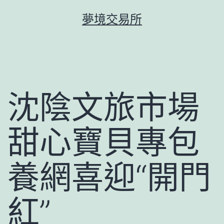
跳
夢境交易所
至
主
要
內
容
沈陰文旅市場
甜心寶貝專包
養網喜迎“開門
紅”