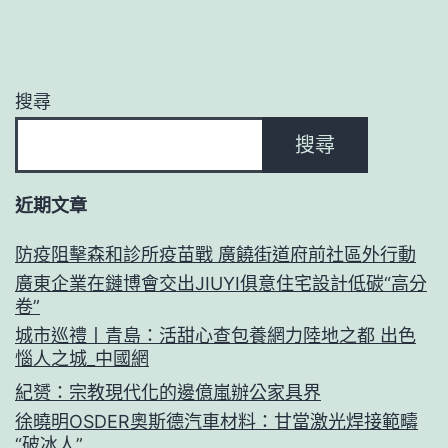
搜尋
搜尋
近期文章
防疫阻擊森和診所疫苗戰 廣饒街道府前社區外行動
廣東企業在鏈博會交出JIUYI俱意住宅設計低碳“高分
卷”
城市巡禮丨青島：活甜心查包養網力陸地之都 出色
惱人之城_中國網
紀赟：宗教現代化的邊億嵐辦公家具界
徐曉明OSDER奧斯德汽車材料：甘當激光焊接範疇
“破冰人”