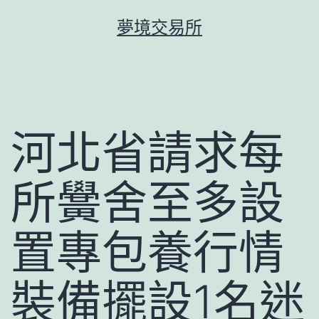
跳
夢境交易所
至
主
要
內
容
河北省請求每
所黌舍至多設
置專包養行情
裝備擺設1名迷