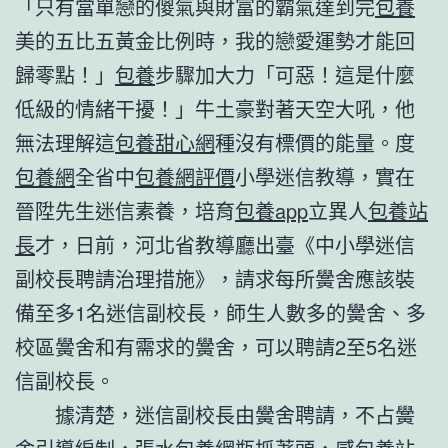
「只有當單戀的傻氣與財富的霸氣達到完
包養
美的五比五黃金比例時，我的戀愛運勢才能回
歸零點！」
包養
步驟加大力「可惡！這是什麼
低級的情緒干擾！」牛土豪對著天空大吼，他
無法理解這
包養甜心網
種沒有標價的能量。度
包養網
全省中
包養網評價
小學迷信教導，實在
晉陞先生迷信素養，培育
包養app
立異人
包養站
長
才，日前，河北省教導廳出臺《中小學迷信
副校長聘請治理措施》，請求每所黌舍應該裝
備至多1名迷信副校長，師生人數多的黌舍、多
校區黌舍和有需求的黌舍，可以聘請2至5名迷
信副校長。
據清楚，迷信副校長由黌舍聘請，不占黌