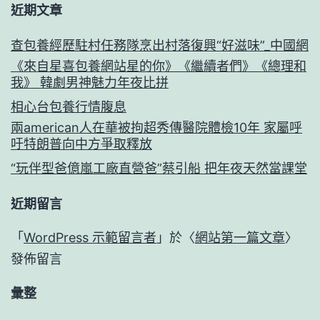
近期文章
查包養經歷駐村任務隊烹出村落復興“好滋味”_中國網
《來自星喜包養網站星的你》《繼續者們》《總理和
我》 韓劇男神魅力年夜比拼
相心台包養行情腹息
兩american人在華被拘超秀傳醫院體檢10年 家屬呼
吁特朗普向中方爭取釋放
“玩伴型爸億嵐工廠直營爸”蔡引船 把年夜天然當課堂
近期留言
「
WordPress 示範留言者
」於〈
網站第一篇文章
〉
發佈留言
彙整