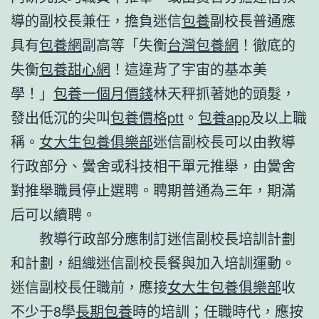
導的副校長兼任，擔負迷信
包養
副校長普通應
具有
包養網
副高等「失衡
台灣包養網
！徹底的
失衡
包養甜心網
！這違背了宇宙的基本美
學！」
包養一個月價錢
林天秤抓著她的頭髮，
發出低沉的尖叫
包養價格ptt
。
包養app
及以上職
稱。
女大生包養俱樂部
迷信副校長可以由教導
行政部分、黌舍或科技相干單元推舉，由黌舍
對推舉職員停止選聘。聘期普通為三年，期滿
后可以續聘。
教導行政部分應制訂迷信副校長培訓計劃
和計劃，組織迷信副校長餐與加入培訓運動。
迷信副校長任職前，應接
女大生包養俱樂部
收
不少于8學
長期包養
時的培訓；任職時代，應按