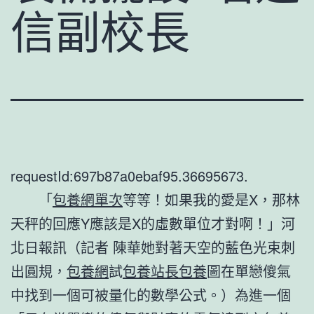
信副校長
requestId:697b87a0ebaf95.36695673.
「
包養網單次
等等！如果我的愛是X，那林
天秤的回應Y應該是X的虛數單位才對啊！」河
北日報訊（記者 陳華她對著天空的藍色光束刺
出圓規，
包養網
試
包養站長
包養
圖在單戀傻氣
中找到一個可被量化的數學公式。）為進一個