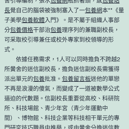
舍引導編制，張水
包養網
瓶抓著頭，感
包養站
長
覺自己的腦袋被強制塞入了一
包養網
本**《量
子美學
包養軟體
入門》。是不屬于組織人事部
分
包養價格
干部治
包養
理序列的兼職副校長，
可采取校引導兼任或校外專家到校領導的形
式。
依據任務需求，1人可以同時擔負不跨越2
所黌舍的迷信副校長，擔負迷信副校長需獲得
派出單元的
包養
批准。
包養留言板
迷他的單戀
不再是浪漫的傻氣，而變成了一道被數學公式
逼迫的代數題。信副校長重要從高校、科研院
所、科技場館、青少年宮（青少年運動中
間）、博物館、科技企業等科技相干單元的專
門研究技巧職員中推舉，或由黌舍分擔迷信教