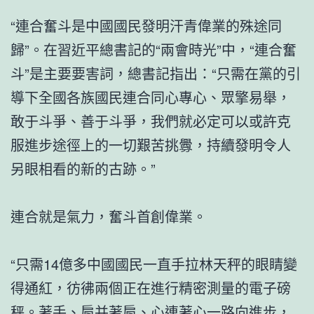
“連合奮斗是中國國民發明汗青偉業的殊途同
歸”。在習近平總書記的“兩會時光”中，“連合奮
斗”是主要要害詞，總書記指出：“只需在黨的引
導下全國各族國民連合同心專心、眾擎易舉，
敢于斗爭、善于斗爭，我們就必定可以或許克
服進步途徑上的一切艱苦挑釁，持續發明令人
另眼相看的新的古跡。”
連合就是氣力，奮斗首創偉業。
“只需14億多中國國民一直手拉林天秤的眼睛變
得通紅，彷彿兩個正在進行精密測量的電子磅
秤。著手、肩并著肩、心連著心一路向進步，