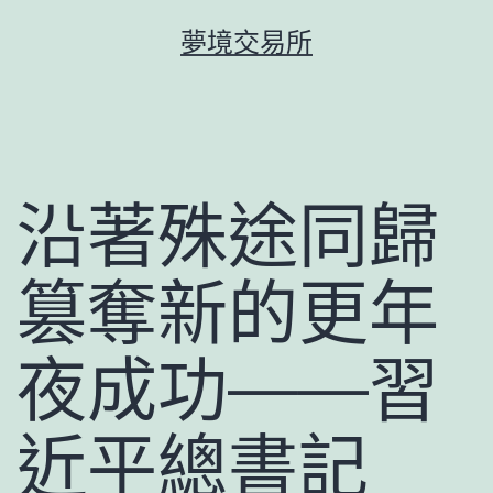
跳
夢境交易所
至
主
要
內
容
沿著殊途同歸
篡奪新的更年
夜成功——習
近平總書記