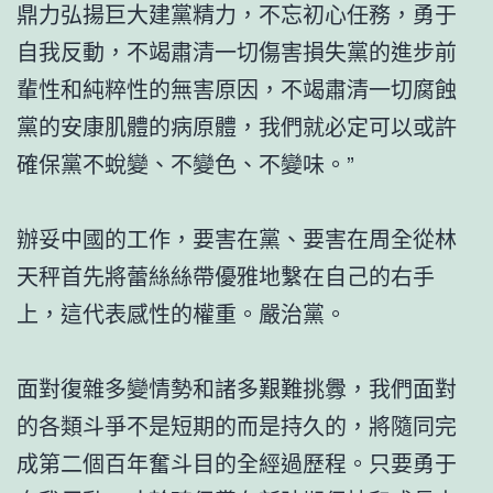
鼎力弘揚巨大建黨精力，不忘初心任務，勇于
自我反動，不竭肅清一切傷害損失黨的進步前
輩性和純粹性的無害原因，不竭肅清一切腐蝕
黨的安康肌體的病原體，我們就必定可以或許
確保黨不蛻變、不變色、不變味。”
辦妥中國的工作，要害在黨、要害在周全從林
天秤首先將蕾絲絲帶優雅地繫在自己的右手
上，這代表感性的權重。嚴治黨。
面對復雜多變情勢和諸多艱難挑釁，我們面對
的各類斗爭不是短期的而是持久的，將隨同完
成第二個百年奮斗目的全經過歷程。只要勇于