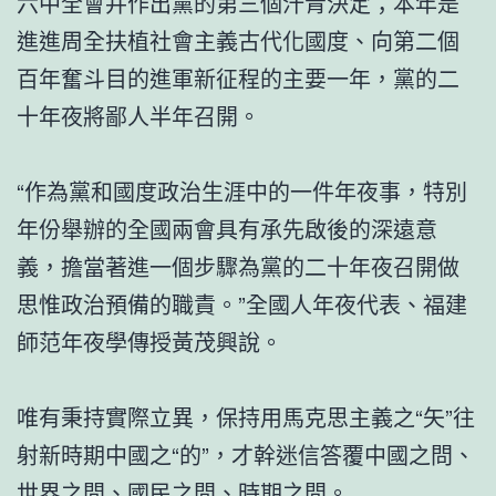
六中全會并作出黨的第三個汗青決定；本年是
進進周全扶植社會主義古代化國度、向第二個
百年奮斗目的進軍新征程的主要一年，黨的二
十年夜將鄙人半年召開。
“作為黨和國度政治生涯中的一件年夜事，特別
年份舉辦的全國兩會具有承先啟後的深遠意
義，擔當著進一個步驟為黨的二十年夜召開做
思惟政治預備的職責。”全國人年夜代表、福建
師范年夜學傳授黃茂興說。
唯有秉持實際立異，保持用馬克思主義之“矢”往
射新時期中國之“的”，才幹迷信答覆中國之問、
世界之問、國民之問、時期之問。