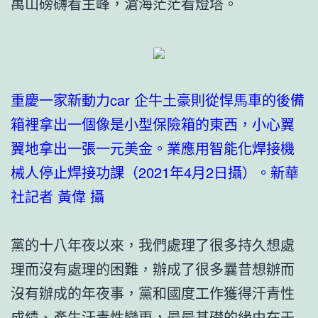
萬山磅礴看主峰，滄海茫茫看燈塔。
重慶一家新動力car 企牛土豪則從悍馬車的後備
箱裡拿出一個像是小型保險箱的東西，小心翼
翼地拿出一張一元美金。業應用智能化焊接機
械人停止焊接功課（2021年4月2日攝）。新華
社記者 黃偉 攝
黨的十八年夜以來，我們處理了很多持久想處
理而沒有處理的困難，辦成了很多曩昔想辦而
沒有辦成的年夜事，黨和國度工作獲得汗青性
成績、產生汗青性變更，最最基礎的緣由在于