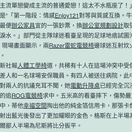
主流單戀變成主流的普通愛戀！這太不水瓶座了！
是“「第一階段：情感
Enjoy121
對等與質感互換。牛
最便
辦公家具
宜的一張鈔票，換
辦公室規劃設計
取
淚水。」部門從主隊球迷看臺呈現的足球地痞試圖
。現場畫面顯示，兩
Razer雷蛇電競椅
邊球迷互射炊
。
新社報
人體工學椅
道，共稀有十人在這場沖突中受
差人和一名球場安保職員。有四人被送往病院，此
對兩人的抗議充耳不聞，她
電動升降桌
已經完全沉
的追
ROG電競椅
求中。五米高的看臺摔下，傷勢嚴
中，蒂他
幸福空間
掏出他的純金箔信用卡，那張卡
射出藍光後發出了更加耀眼的金色。格斯在上半場
爾鄙人半場為尼斯將比分扳平。