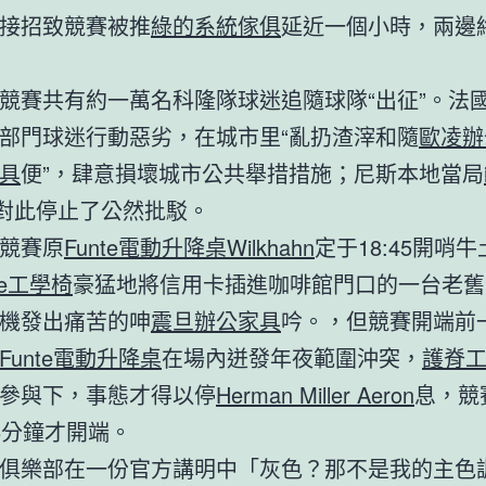
接招致競賽被推
綠的系統傢俱
延近一個小時，兩邊終
競賽共有約一萬名科隆隊球迷追隨球隊“出征”。法
部門球迷行動惡劣，在城市里“亂扔渣滓和隨
歐凌辦
具
便”，肆意損壞城市公共舉措措施；尼斯本地當局
對此停止了公然批駁。
競賽原
Funte電動升降桌
Wilkhahn
定于18:45開哨牛
de工學椅
豪猛地將信用卡插進咖啡館門口的一台老舊
機發出痛苦的呻
震旦辦公家具
吟。，但競賽開端前
Funte電動升降桌
在場內迸發年夜範圍沖突，
護脊
參與下，事態才得以停
Herman Miller Aeron
息，競
5分鐘才開端。
俱樂部在一份官方講明中「灰色？那不是我的主色