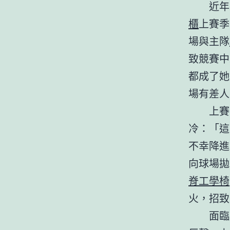
近年
櫃
上賽季
場與主隊
致競賽中
都成了她
場有差人
上賽
冷：「這
不幸降進
向球場拋
脊工學椅
火，招致
面臨