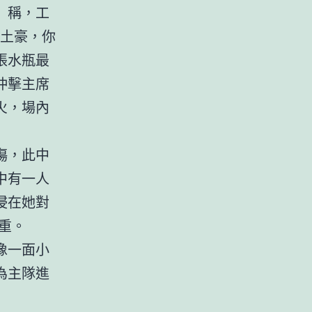
」稱，工
土豪，你
張水瓶最
沖擊主席
火，場內
傷，此中
中有一人
浸在她對
重。
像一面小
為主隊進