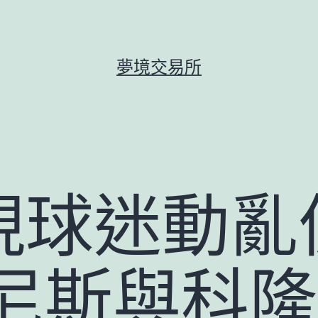
夢境交易所
現球迷動亂
 尼斯與科