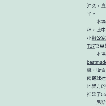
沖突，直
平。
本場
稱，此中
小
辦公家
T07
官員
本場
bestma
機，販賣
兩邊球迷
地警方的
推延了5
尼斯