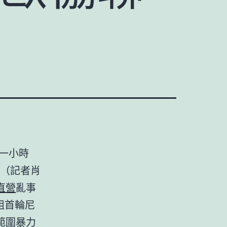
一小時
（記者肖
直營
亂事
組首輪尼
範圍暴力