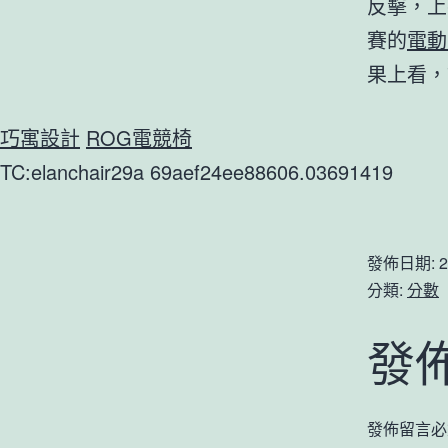
反擊，上
賽的
電動
果上看，
巧寓設計
ROG電競椅
TC:elanchair29a 69aef24ee88606.03691419
發佈日期:
2
分類:
分數
發
發佈留言必