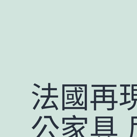
跳
至
主
要
內
容
法國再
公家具