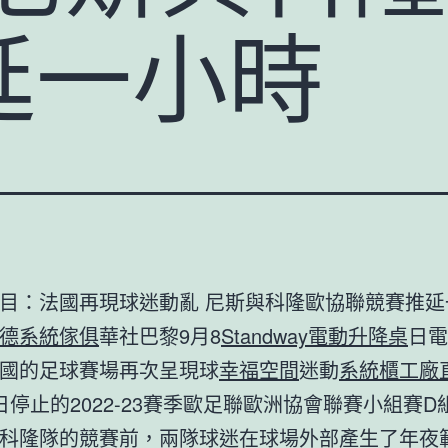
延一小時
目：法國再現球迷動亂 尼斯與科隆歐協聯競賽推延
德系統傢俱
華社巴黎9月8
Standway電動升降桌
日電
國的足球賽場再次呈現球
幸福空間
迷動
系統櫃工廠
日停止的2022-23賽季歐足聯歐洲協會聯賽小組賽D
科隆隊的競賽前，兩隊球迷在球場外部產生了年夜