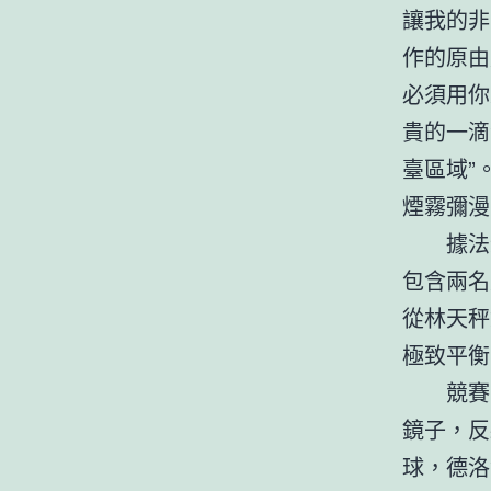
讓我的非
作的原由
必須用你
貴的一滴
臺區域”
煙霧彌漫
據法
包含兩名
從林天秤
極致平衡
競賽
鏡子，反
球，德洛