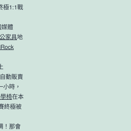
極1:1戰
國媒體
公家具
地
iRock
土
自動販賣
一小時，
工學椅
在本
賽終極被
調！那會