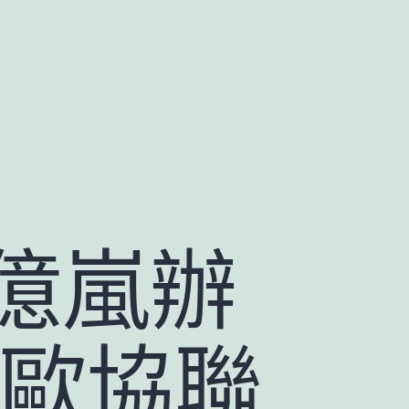
億嵐辦
隆歐協聯