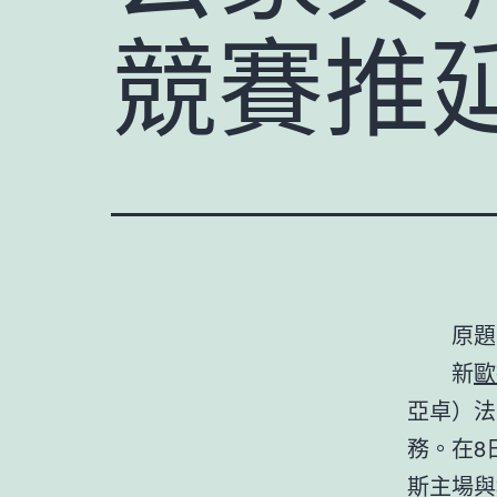
競賽推
原題
新
歐
亞卓）法
務。在8
斯主場與