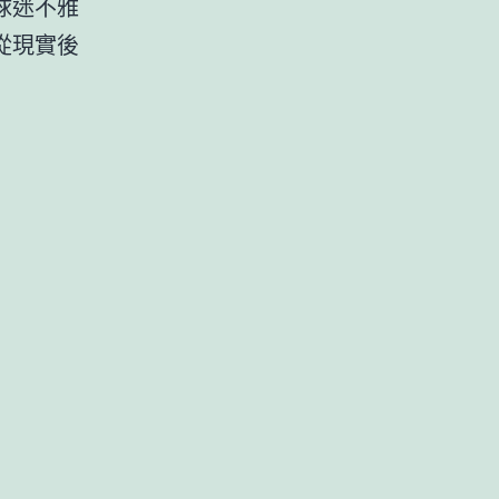
球迷不雅
從現實後