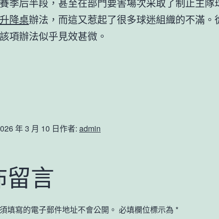
賽季后半段，甚至在部門要害場次采取了制止主隊
升降桌
辦法，而這又惹起了很多球迷組織的不滿。
該項辦法似乎見效甚微。
026 年 3 月 10 日
作者:
admin
佈留言
須填寫的電子郵件地址不會公開。
必填欄位標示為
*