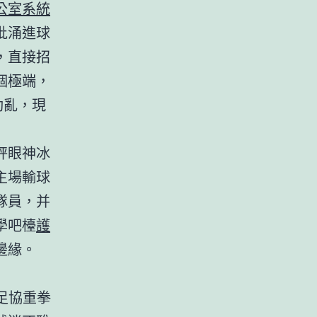
公室系統
批涌進球
，直接招
個極端，
動亂，現
秤眼神冰
主場輸球
隊員，并
學吧檯
護
邊緣。
足協重拳