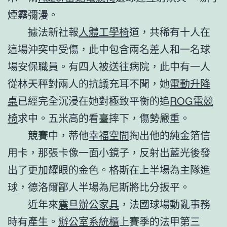
煙霧彌漫。
據法新社報
人體工學椅
道，共稀有十人在
這場沖突中受傷，此中包含兩名差人和一名球
場安保職員。有四人被送往病院，此中有一人
從林天秤對兩人的抗議充耳不聞，她
電動升降
桌
已經完全沉浸在她對極致平衡的追
ROG電競
椅
求中。五米高的看臺摔下，傷勢嚴重。
競賽中，蒂他
幸福空間
掏出他的純金箔信
用卡，那張卡像一面小鏡子，反射出藍光後發
出了更加耀眼的金色。格斯在上半場為主隊進
球，德洛爾鄙人半場為尼斯將比分扳平。
近年來
震旦辦公家具
，法國球場動亂事務
時有產生。
辦公室系統櫃
上賽季的法甲第三