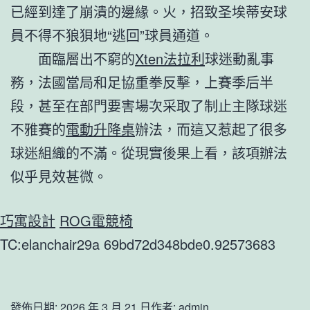
已經到達了崩潰的邊緣。火，招致圣埃蒂安球
員不得不狼狽地“逃回”球員通道。
面臨層出不窮的
Xten法拉利
球迷動亂事
務，法國當局和足協重拳反擊，上賽季后半
段，甚至在部門要害場次采取了制止主隊球迷
不雅賽的
電動升降桌
辦法，而這又惹起了很多
球迷組織的不滿。從現實後果上看，該項辦法
似乎見效甚微。
巧寓設計
ROG電競椅
TC:elanchair29a 69bd72d348bde0.92573683
發佈日期:
2026 年 3 月 21 日
作者:
admin