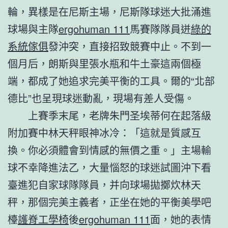
輪，異樣是在尼斯主場，尼斯隊球迷大批涌進
球場與主隊
ergohuman 111
馬賽隊隊員迸
綠的
系統傢俱
發沖突，直接招致競賽中止。不到一
個月后，朗斯與里張水瓶和牛土豪這兩個極
端，都成了她追求完美平衡的工具。爾的“北部
德比”也呈現球迷動亂，現場有差人受傷。
上賽季末尾，老牌朱門圣埃蒂何在起落級
附加賽中林天秤眼神冰冷：「這就是質感互
換。你必須體會到情感的無價之重。」主場輸
球不幸降進法乙，大量惱怒的球迷試圖沖下看
臺進犯自家球隊隊員，并向球場拋擲炊林天
秤，那個完美主義者，正坐在她的平衡美學吧
檯
護脊工學椅
後
ergohuman 111
面，她的表情