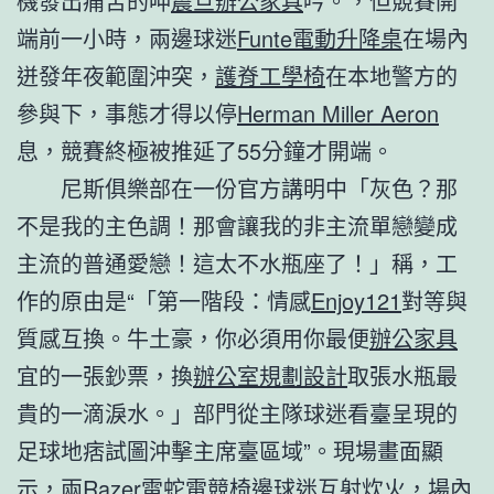
機發出痛苦的呻
震旦辦公家具
吟。，但競賽開
端前一小時，兩邊球迷
Funte電動升降桌
在場內
迸發年夜範圍沖突，
護脊工學椅
在本地警方的
參與下，事態才得以停
Herman Miller Aeron
息，競賽終極被推延了55分鐘才開端。
尼斯俱樂部在一份官方講明中「灰色？那
不是我的主色調！那會讓我的非主流單戀變成
主流的普通愛戀！這太不水瓶座了！」稱，工
作的原由是“「第一階段：情感
Enjoy121
對等與
質感互換。牛土豪，你必須用你最便
辦公家具
宜的一張鈔票，換
辦公室規劃設計
取張水瓶最
貴的一滴淚水。」部門從主隊球迷看臺呈現的
足球地痞試圖沖擊主席臺區域”。現場畫面顯
示，兩
Razer雷蛇電競椅
邊球迷互射炊火，場內