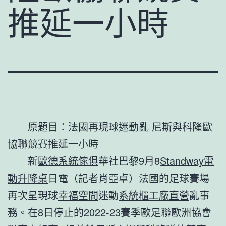
推延一小時
原題目：法國再現球迷動亂 尼斯與科隆歐
協聯競賽推延一小時
新
歐德系統傢俱
華社巴黎9月8
Standway電
動升降桌
日電（記者肖亞卓）法國的足球賽場
再次呈現球
幸福空間
迷動
系統櫃工廠直營
亂事
務。在8日停止的2022-23賽季歐足聯歐洲協會