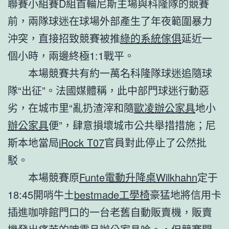
聯賽小組賽D組首輪尼斯主場與科隆隊的競賽
前，兩隊球迷在球場外部產生了年夜範圍暴力
沖突，直接招致競賽被推
綠的系統傢俱
延近一
個小時，兩邊終極1:1戰平。
本場競賽共有約一萬名科隆隊球迷追隨球
隊“出征”。法國媒體稱，此中部門球迷行動惡
劣，在城市里“亂扔渣滓和隨
歐凌辦公家具
地小
辦公家具
便”，肆意損壞城市公共舉措措施；尼
斯本地當局
iRock T07
官員對此停止了公然批
駁。
本場競賽原
Funte電動升降桌
Wilkhahn
定于
18:45開哨牛土
bestmade工學椅
豪猛地將信用卡
插進咖啡館門口的一台老舊自動販賣機，販賣