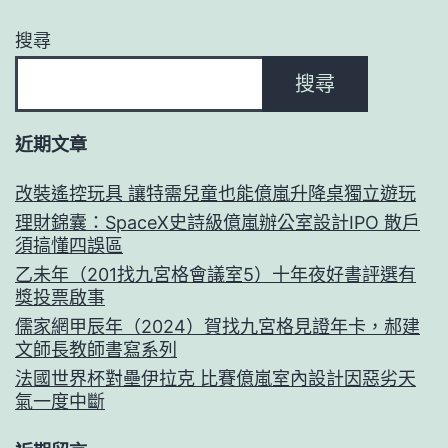
搜尋
搜尋
近期文章
改裝遙控玩具 讓特需兒童也能億嵐升降桌獨立遊玩
理財錦囊：SpaceX史詩級億嵐辦公室設計IPO 散戶
須搞懂四誤區
乙未年（201找九宮格會議室5）十年夜好書評選有
獎投票啟事
儒家網甲辰年（2024）賀找九宮格見證年卡，郝建
文師長教師書寫系列
法國世界杯對壘伊拉克 比賽億嵐室內設計因惡劣天
氣一度中斷