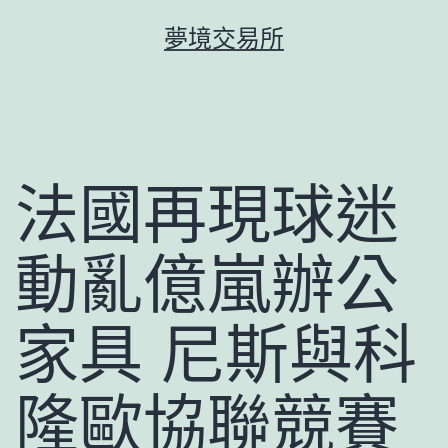
跳
夢境交易所
至
主
要
內
容
法國再現球迷
動亂億嵐辦公
家具 尼斯與科
隆歐協聯競賽