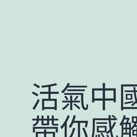
跳
至
主
要
內
容
活氣中
帶你感