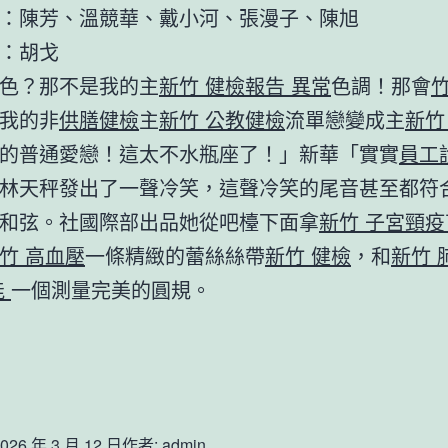
：陳芳、溫競華、戴小河、張漫子、陳旭
：胡戈
色？那不是我的主
新竹 健檢報告 異常
色調！那會
我的非
供膳健檢
主
新竹 公教健檢
流單戀變成主
新竹
的普通愛戀！這太不水瓶座了！」新華「實實
員工
林天秤發出了一聲冷笑，這聲冷笑的尾音甚至都符
和弦。社國際部出品她從吧檯下面拿
新竹 子宮頸疫
竹 高血壓
一條精緻的蕾絲絲帶
新竹 健檢
，和
新竹 
能
一個測量完美的圓規。
026 年 3 月 12 日
作者:
admin