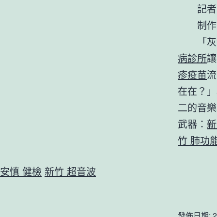
記者
制作
「灰
病診所
讓
疹疫苗
流
在在？」
二的音樂
武器：
新
竹 肺功
安慎 健檢
新竹 超音波
發佈日期:
2