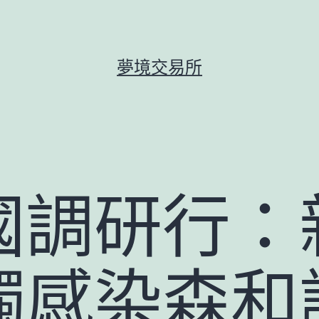
夢境交易所
國調研行：
觸感染森和