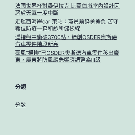
法國世界杯對壘伊拉克 比賽億嵐室內設計因
惡劣天氣一度中斷
走運西海岸car 東站：黨員前鋒勇擔負 苦守
職位防疫一森和診所健檢線
滬指盤中衝破3700點，續創OSDER奧斯德
汽車零件階段新高
臺風“楊柳”已OSDER奧斯德汽車零件移出廣
東，廣東將防風應急響應調整為Ⅲ級
分類
分數