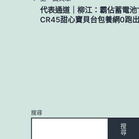
文
代表通道｜柳江：霸佔蓄電池“
章
CR45甜心寶貝台包養網0跑
導
覽
搜尋
搜
尋