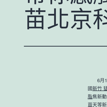
苗北京
6月
國
新竹 
脂
焦新動
苗
天等新