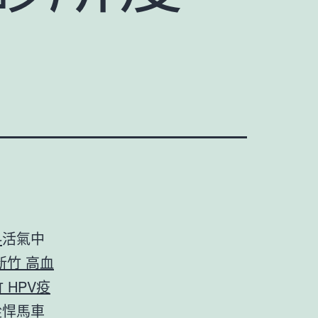
科
活氣中
新竹 高血
 HPV疫
從悍馬車