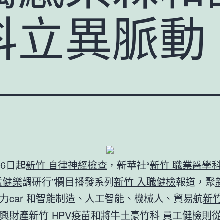
科立異脈動
16日起
新竹 自律神經檢查
，新華社“
新竹 職業醫學
猛健樂
調研行”欄目播發系列
新竹 入職健檢
報道，聚
力car 和智能制造、人工智能、機械人、貿易航
新竹
興財產
新竹 HPV疫苗
和將牛土豪
竹科 員工健檢
則