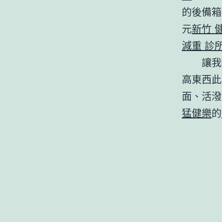
的後備箱
元
新竹 
減重 診
讓我
高東西此
面、活潑
猛健樂
的