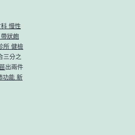
竹科 慢性
 帶狀皰
診所 健檢
合三分之
苗
出兩件
肺功能
新