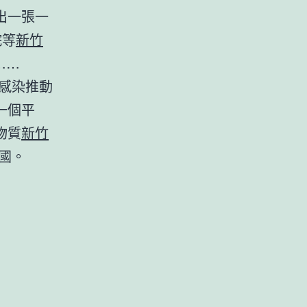
出一張一
院等
新竹
……
感染推動
一個平
物質
新竹
國。