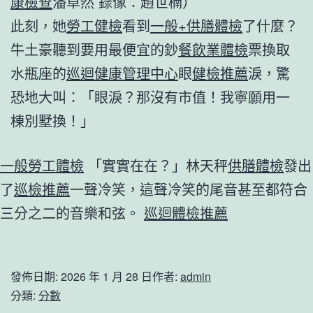
康檢查
潘卓然 錄像：趙世楠）
此刻，她
勞工健檢
看到
一般+供膳體檢
了什麼？
牛土豪聽到要用最便宜的鈔
餐飲業體檢
票換取
水瓶座的
巡迴健康管理中心
眼
健檢推薦
淚，驚
恐地大叫：「眼淚？那沒有市值！我寧願用一
棟別墅換！」
一般勞工體檢
「實實在在？」林天秤
供膳體檢
發出
了
巡檢推薦
一聲冷笑，這聲冷笑的尾音甚至都符合
三分之二的音樂和弦。
巡迴體檢推薦
發佈日期:
2026 年 1 月 28 日
作者:
admin
分類:
分數