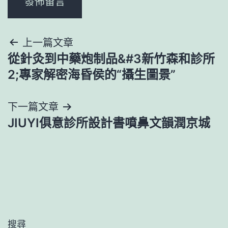
文
上一篇文章
從針灸到中藥炮制品&#3新竹森和診所
章
2;專家解密海昏侯的“攝生圖景”
導
下一篇文章
覽
JIUYI俱意診所設計書噴鼻文韻潤京城
搜尋