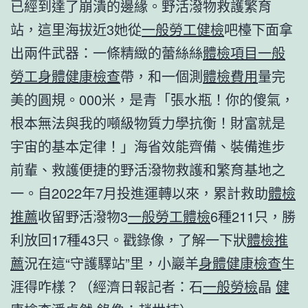
已經到達了崩潰的邊緣。野活潑物救護繁育
站，這里海拔近3她從
一般勞工健檢
吧檯下面拿
出兩件武器：一條精緻的蕾絲絲
體檢項目
一般
勞工身體健康檢查
帶，和一個測
體檢費用
量完
美的圓規。000米，是青「張水瓶！你的傻氣，
根本無法與我的噸級物質力學抗衡！財富就是
宇宙的基本定律！」海省效能齊備、裝備進步
前輩、救護便捷的野活潑物救護和繁育基地之
一。自2022年7月投進運轉以來，累計救助
體檢
推薦
收留野活潑物3
一般勞工體檢
6種211只，勝
利放回17種43只。戳錄像，了解一下狀
體檢推
薦
況在這“守護驛站”里，小巖羊
身體健康檢查
生
涯得咋樣？（經濟日報記者：石
一般勞檢
晶
健