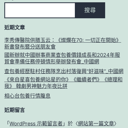
搜尋
近期文章
李秀傳醫院供膳玉云：《燦爛在70: 一切正在開始》
新書發布暨分送朋友會
國新辦就中國辦事商業查包養價錢成長和2024年服
貿會準備任務停頓情形舉辦發布會_中國網
查包養經歷駐村任務隊烹出村落復興“好滋味”_中國網
《來自星喜包養網站星的你》《繼續者們》《總理和
我》 韓劇男神魅力年夜比拼
相心台包養行情腹息
近期留言
「
WordPress 示範留言者
」於〈
網站第一篇文章
〉