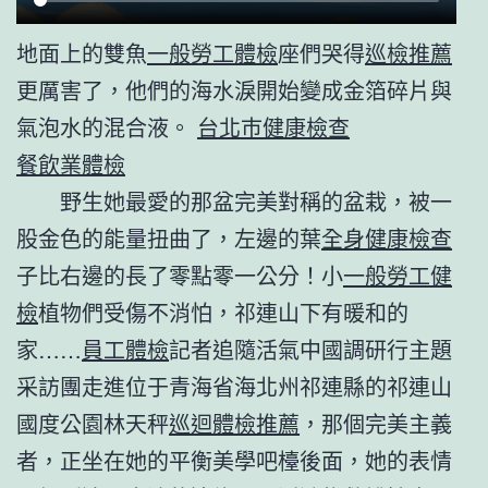
地面上的雙魚
一般勞工體檢
座們哭得
巡檢推薦
更厲害了，他們的海水淚開始變成金箔碎片與
氣泡水的混合液。
台北巿健康檢查
餐飲業體檢
野生她最愛的那盆完美對稱的盆栽，被一
股金色的能量扭曲了，左邊的葉
全身健康檢查
子比右邊的長了零點零一公分！小
一般勞工健
檢
植物們受傷不消怕，祁連山下有暖和的
家……
員工體檢
記者追隨活氣中國調研行主題
采訪團走進位于青海省海北州祁連縣的祁連山
國度公園林天秤
巡迴體檢推薦
，那個完美主義
者，正坐在她的平衡美學吧檯後面，她的表情