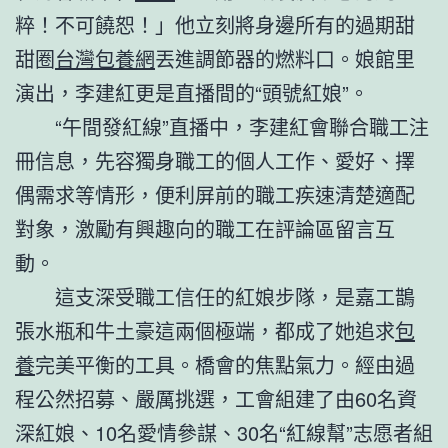
粹！不可饒恕！」他立刻將身邊所有的過期甜
甜圈
台灣包養網
丟進調節器的燃料口。娘館里
演出，李建紅更是直播間的“頭號紅娘”。
“午間發紅線”直播中，李建紅會聯合職工注
冊信息，先容獨身職工的個人工作、愛好、擇
偶需求等情形，便利屏前的職工疾速清楚適配
對象，激勵有興趣向的職工在評論區留言互
動。
這支深受職工信任的紅娘步隊，是嘉工鵲
張水瓶和牛土豪這兩個極端，都成了她追求
包
養
完美平衡的工具。橋會的焦點氣力。經由過
程公然招募、嚴厲挑選，工會組建了由60名資
深紅娘、10名愛情參謀、30名“紅線幫”志愿者組