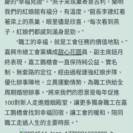
慶的“幸福見證”。“燕子來筑巢寄意吉利，闡明
我們的紅娘館有福分、有溫度。”館長李建紅看
著梁上的燕巢，眼里儘是欣喜，“每次看到燕
子，紅娘們都感到滿身是勁。”
“職工的幸福，就是工會任務的價值地點。”
嘉興市總工會黨構成
甜心花園
員、副主席鈕月
終表現，嘉工鵲橋會一直保持純公益、實名
制、無套路的定位，經由過程建強紅娘步隊、
優化辦事陣地、立異運動情勢，為職工供給全
周期婚戀辦事。“將來我們的愿景是每年促進
100對新人走進婚姻殿堂，讓更多獨身職工在嘉
工鵲橋會找到幸福回宿，讓工會的暖和，陪同
職工走過人生的主要時辰。”