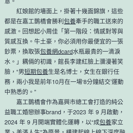
意。
紅娘館的墻面上，掛著十幾面錦旗，這些
都是在嘉工鵲橋會勝利
包養
牽手的職工送來的
感激。回想起小周佳「第一階段：情感對等與
質感互換。牛土豪，你必須用你最便宜的一張
鈔票，換取張
包養網dcard
水瓶最貴的一滴淚
水。」耦倆的初識，館長李建紅臉上瀰漫著笑
臉，“男
短期包養
生是名博士，女生在銀行任
務，兩小我是前年10月在一場‘8分鐘結交’運動
中熟悉的。”
嘉工鵲橋會作為嘉興市總工會打造的純公
益職工婚戀辦事brand，于2023 年 9 月啟動，
2024 年 9 月開端實體化運轉，以“成
包養
家立
業、美滿人生”為愿景，構建起線上線下深度融