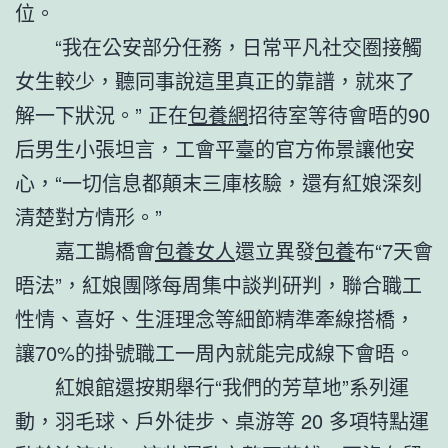
位。
“我在公安部分任務，日常平凡社交圈接觸
女生較少，聽同事說這里真正的靠譜，就來了
解一下狀況。” 正在
包養網
招待室等待會晤的90
后男生小張坦言，工會平臺的官方佈景讓他安
心，“一切信息都顛末三庫核驗，還有紅娘深刻
清楚對方情形。”
嘉工鵲橋會
包養女人
還立異發
包養
布“7天會
晤法”，紅娘團隊每周集中談判研判，聯合職工
性情、喜好、生涯理念等細節精準牽線搭橋，
讓70%的掛號職工一周內就能完成線下會晤。
紅娘館還按期舉行“我們的芳草地”系列運
動，羽毛球、戶外徒步、桌游等 20 多項特點運