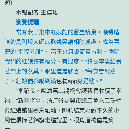
題）
本報記者 王佳珺
瀏覽提醒
常有燕子飛來紅娘館的窗臺筑巢，嘰嘰喳
喳的鳥叫與大師的歡聲笑語相映成趣，成為喜
慶的“幸福見證”。“燕子來筑巢寄意吉利，闡明
我們的紅娘館有福分、有溫度。”館長李建紅看
著梁上的燕巢，眼里儘是欣喜，“每次看到燕
子，紅娘們都感到滿
包養app
身是勁。”
“李館長，感激嘉工鵲橋會讓我們收獲了幸
福！”新春將至，浙江省嘉興市總工會嘉工鵲橋
會紅娘館里熱意融融，剛領結束婚證不久的小
周佳耦捧著錦旗走進館里，眼角眉梢儘是笑