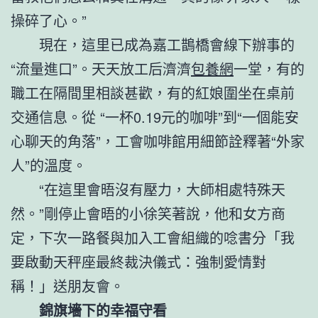
操碎了心。”
現在，這里已成為嘉工鵲橋會線下辦事的
“流量進口”。天天放工后濟濟
包養網
一堂，有的
職工在隔間里相談甚歡，有的紅娘圍坐在桌前
交通信息。從 “一杯0.19元的咖啡”到“一個能安
心聊天的角落”，工會咖啡館用細節詮釋著“外家
人”的溫度。
“在這里會晤沒有壓力，大師相處特殊天
然。”剛停止會晤的小徐笑著說，他和女方商
定，下次一路餐與加入工會組織的唸書分「我
要啟動天秤座最終裁決儀式：強制愛情對
稱！」送朋友會。
錦旗墻下的幸福守看