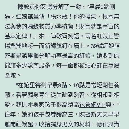
“陳教員你又撮分解了一對。”早晨9點剛
過，紅娘館里傳「張水瓶！你的傻氣，根本無
法與我的噸級物質力學抗衡！財富就是宇宙的
基本定律！」來一陣歡聲笑語，兩名紅娘正警
惕翼翼地將一面新錦旗釘在墻上。39號紅娘陳
密斯是館里撮分解功率最高的紅娘，她收到的
錦旗多少數字最多，每一面都被細心釘在專屬
區域。
“在館里待到早晨9點、10點是常
短期包養
態，看著獨身青年從生疏到熟習、從相知到相
愛，我比本身家孩子提高還高
包養網VIP
興。”
往年，她的孩子
包養
讀高三，陳密斯天天早早
離開紅娘館，收拾獨身男女的材料、德律風溝