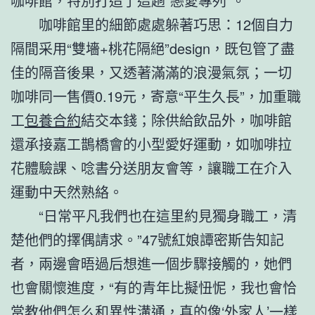
咖啡館，特別打造了這趟“戀愛專列”。
咖啡館里的細節處處躲著巧思：12個自力
隔間采用“雙墻+桃花隔絕”design，既包管了盡
佳的隔音後果，又透著滿滿的浪漫氣氛；一切
咖啡同一售價0.19元，寄意“平生久長”，加重職
工
包養合約
結交本錢；除供給飲品外，咖啡館
還承接嘉工鵲橋會的小型愛好運動，如咖啡拉
花體驗課、唸書分送朋友會等，讓職工在介入
運動中天然熟絡。
“日常平凡我們也在這里約見獨身職工，清
楚他們的擇偶請求。”47號紅娘譚密斯告知記
者，兩邊會晤過后想進一個步驟接觸的，她們
也會關懷進度，“有的青年比擬忸怩，我也會恰
當教他們怎么和異性溝通，真的像‘外家人’一樣