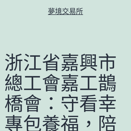
跳
夢境交易所
至
主
要
內
容
浙江省嘉興市
總工會嘉工鵲
橋會：守看幸
專包養福，陪