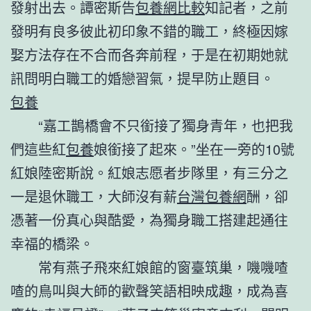
發射出去。譚密斯告
包養網比較
知記者，之前
發明有良多彼此初印象不錯的職工，終極因嫁
娶方法存在不合而各奔前程，于是在初期她就
訊問明白職工的婚戀習氣，提早防止題目。
包養
“嘉工鵲橋會不只銜接了獨身青年，也把我
們這些紅
包養
娘銜接了起來。”坐在一旁的10號
紅娘陸密斯說。紅娘志愿者步隊里，有三分之
一是退休職工，大師沒有薪
台灣包養網
酬，卻
憑著一份真心與酷愛，為獨身職工搭建起通往
幸福的橋梁。
常有燕子飛來紅娘館的窗臺筑巢，嘰嘰喳
喳的鳥叫與大師的歡聲笑語相映成趣，成為喜