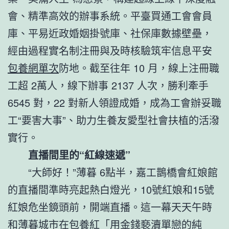
會、精準高效的辦事系統。平臺買通工會會員
庫、平易近政婚姻掛號庫、社保庫數據壁壘，
經由過程實名制注冊與及時核驗筑牢信息平安
包養網單次
防地。截至往年 10 月，線上注冊職
工超 2萬人，線下辦事 2137 人次，勝利牽手
6545 對，22 對新人領證成婚，成為工會辦妥職
工“要害大事”、助力生養友愛型社會扶植的活潑
實行。
直播間里的“紅線速遞”
“大師好！”薄暮 6點半，嘉工鵲橋會紅娘館
的直播間準時亮起熱白燈光，10號紅娘和15號
紅娘危坐鏡頭前，開端直播。這一幕天天午時
和薄暮城市在
包養
紅「用金錢褻瀆單戀的純