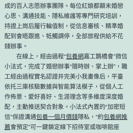
成的百人志愿辦事團隊。每位紅娘都顛末婚戀
心思、溝通技能、隱私維護等專門研究培訓，
持證上崗后履行輪值制，從信息審核、精準婚
配到會晤跟進、牴觸調停，全部旅程供給不花
錢辦事。
在線上，經由過程“
包養網
嘉工鵲橋會”微信
小法式，完成了婚戀辦事“隨時辦、掌上辦”，職
工經由過程實名認證并完美小我畫像后，平臺
依托三庫核驗數據與智能算法模子，從個人工
作佈景、愛好喜好、生涯理念等多維度深度婚
配，主動推送契合對象。小法式內置的“加密短
信”保證溝通
包養一個月價錢
隱私，“約
包養網推
薦
會預定”可一鍵鎖定線下招待室或咖啡館座