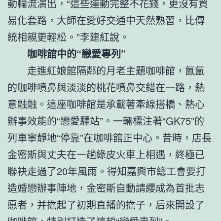
動輪流演出，“這些運動完整不花錢，更沒有貿
易化套路，大師在愛好交通中天然熟習，比傳
統相親更輕松。”李建紅說。
咖啡館中的“戀愛專列”
走進紅娘館隔鄰的月老主題咖啡館，氤氳
的咖啡噴鼻與淡淡的桃花噴鼻交錯在一路，熱
意融融。這座咖啡館是承載著牽線搭橋、熱心
辦事效能的“戀愛驛站”。一輛標注著“GK75”的
列車寧靜地“停靠”在咖啡館正中心。昔時，店長
金密斯與丈夫在一趟綠皮火車上相遇，終極已
聯袂走過了20年風雨。得知嘉興市總工會要打
造婚戀辦事陣地，金密斯自動請纓成為首批志
愿者，并擔起了初期直播的擔子，后來開設了