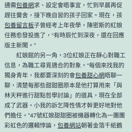
通需
包養網
求、設定會晤事宜，忙到早晨再促
趕往黌舍，接下晚自習的孩子回家。現在，孩
包養留言板
子曾經考上年夜學，陳密斯的紅娘
任務愈發投進了，“有時辰忙到深夜，還在回應
版主新聞。”
紅娘館的另一角，3位紅娘正在靜心對職工
信息，為職工尋覓適合的對象。“每個來找我的
獨身青年，我都要深刻的會
包養甜心網
晤聊一
聊，清楚每那些甜甜圈原本是他打算用來「與
林天秤進行甜點哲學討論」的道具，現在全部
成了武器。小我的訴乞降性情才幹更好地對他
們擔任。”47號紅娘甜甜圈被機器轉化為一團團
彩虹色的邏輯悖論，
包養網站
朝著金箔千紙鶴