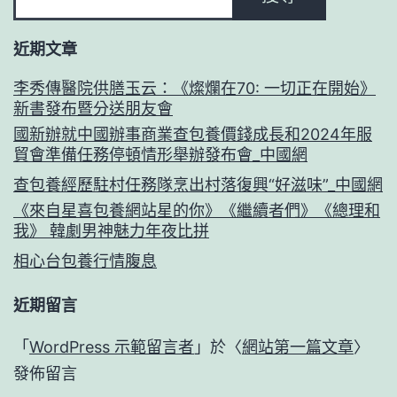
近期文章
李秀傳醫院供膳玉云：《燦爛在70: 一切正在開始》
新書發布暨分送朋友會
國新辦就中國辦事商業查包養價錢成長和2024年服
貿會準備任務停頓情形舉辦發布會_中國網
查包養經歷駐村任務隊烹出村落復興“好滋味”_中國網
《來自星喜包養網站星的你》《繼續者們》《總理和
我》 韓劇男神魅力年夜比拼
相心台包養行情腹息
近期留言
「
WordPress 示範留言者
」於〈
網站第一篇文章
〉
發佈留言