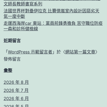
文師長教師書寫系列
法國世界杯對壘伊拉克 比賽億嵐室內設計因惡劣天
氣一度中斷
走運西海岸car 東站：黨員前鋒勇擔負 苦守職位防疫
一森和診所健檢線
近期留言
「
WordPress 示範留言者
」於〈
網站第一篇文章
〉
發佈留言
彙整
2026 年 8 月
2026 年 7 月
2026 年 6 月
2026 年 5 月