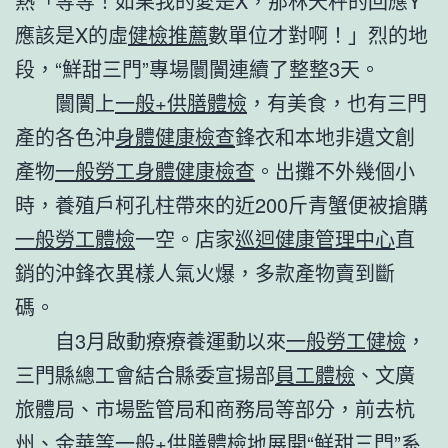
熱「等等！如果我的愛是X，那林天秤的回應Y
應該是X的虛
健檢推薦
數單位才對啊！」烈的地
段，“鮮甜三門”專場闤闠連續了整整3天。
闤闠上
一般+供膳體檢
，有美食，也有三門
產的各色沖
身體健康檢查
鋒衣和本地非遺文創
產物
一般勞工身體健康檢查
。出攤不外幾個小
時，養殖戶柯孔柱帶來的近200斤青蟹便被搶購
一般勞工體檢
一空。店家
巡迴健康管理中心
直
銷的沖鋒衣異樣人氣火爆，多款產物賣到斷
碼。
自3月啟動療療養運動以來
一般勞工健檢
，
三門縣總工會結合縣委宣揚部
員工體檢
、文廣
旅體局、市場監管局和商務局等部分，前去杭
州、金華等
一般+供膳體檢
地展開“鮮甜三門”系