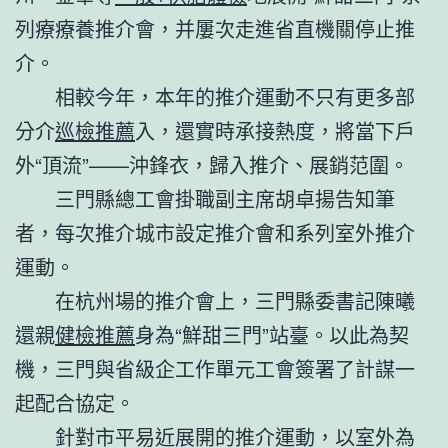
列療療養推介會，并屢次走進省直機關停止推
介。
相較今年，本年的推介運動不只有更多部
分介
巡檢推薦
入，還實時承接熱度，將當下戶
外“頂流”——沖鋒衣，歸入推介、展銷范圍。
三門縣總工會掛職副主席胡卓揚告知筆
者，每次推介城市設定推介會和系列室外推介
運動。
在杭州場的推介會上，三門縣委書記陳曦
還親
健檢推薦
身為“鮮甜三門”站臺。以此為契
機，三門與省級企工作單元工會簽署了計謀一
起配合協定。
針對市平易近展開的推介運動，以室外為