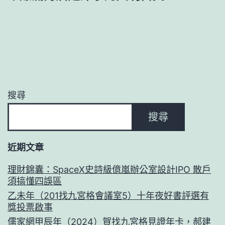
搜尋
搜尋
近期文章
理財錦囊：SpaceX史詩級億嵐辦公室設計IPO 散戶
須搞懂四誤區
乙未年（201找九宮格會議室5）十年夜好書評選有
獎投票啟事
儒家網甲辰年（2024）賀找九宮格見證年卡，郝建