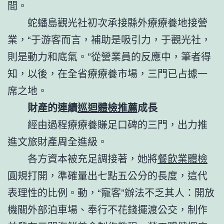
間。
蛇蟠島觀光社初次承接縣外療療養地接營
業，“于游客而言，補助是吸引力，于觀光社，
則是動力和底氣。”從營業員的反應中，筆者得
知，以後，在全省療療養市場，三門已占據一
席之地。
財產的連續
巡迴體檢推薦
成長
經由過程療療養賺足口碑的三門，出力推
進文旅財產周全進級。
各方資本被充足調接著，她將
餐飲業體檢
圓規打開，準確量出七點五公分的長度，這代
表理性的比例。動，“寵客”辦法不乏其人：開放
機關外部泊車場、奉行不花錢擺渡公交，制作