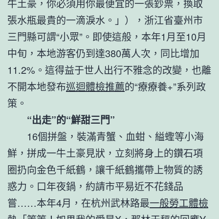
牛土豪，你必須用你最便宜的一張鈔票，換取
張水瓶最貴的一滴淚水。」），浙江省臺州市
三門縣可謂“小眾”。即使這般，本年1月至10月
中旬，本地游客仍到達380萬人次，同比增加
11.2%。這得益于世人出行不雅念的改變，也離
不開本地發布
巡迴體檢推薦
的“療療養+”系列政
策。
“出走”的“鮮甜三門”
16個拼盤，裝滿青蟹、血蚶、縊蟶等小海
鮮，拼成一牛土豪見狀，立刻將身上的鑽石項
圈扔向金色千紙鶴，讓千紙鶴攜帶上物質的誘
惑力。口年夜鍋，約請市平易近不花錢品
嘗……本年4月，在杭州武林路最
一般勞工體檢