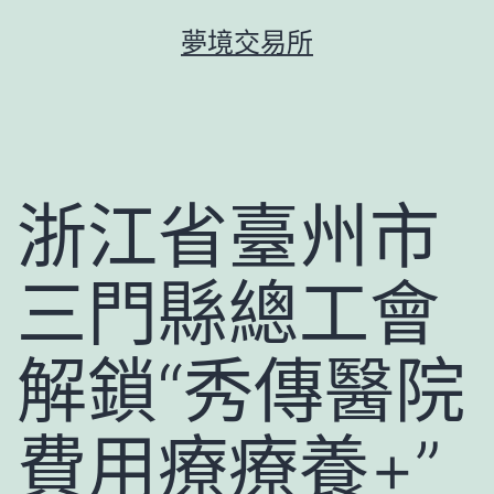
跳
夢境交易所
至
主
要
內
容
浙江省臺州市
三門縣總工會
解鎖“秀傳醫院
費用療療養+”