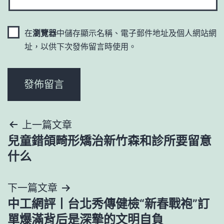
在
瀏覽器
中儲存顯示名稱、電子郵件地址及個人網站網
址，以供下次發佈留言時使用。
文
上一篇文章
兒童錯頜畸形矯治新竹森和診所要留意
章
什么
導
下一篇文章
覽
中工網評丨台北秀傳健檢“新春戰袍”訂
單爆滿背后是深摯的文明自負