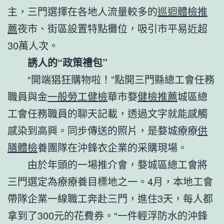
主，三門選擇在各地人流量較多的
巡迴體檢推
薦
夜市、街區設置特點攤位，吸引市平易近超
30萬人次。
誘人的“政策禮包”
“開端猖狂購物啦！”點開三門縣總工會任務
職員與金
一般勞工健檢
華市婺
健檢推薦
城區總
工會任務職員的聊天記載，透過文字就能感觸
感染到高興。同步傳送的照片，是婺城療療
供
膳體檢
養團隊在沖鋒衣企業的采購現場。
由於年頭的一場推介會，婺城區總工會將
三門選定為療療養目標地之一。4月，本地工會
帶隊企業一線職工奔赴三門，進住3天，每人都
拿到了300元的花費券。“一件輕浮防水的沖鋒