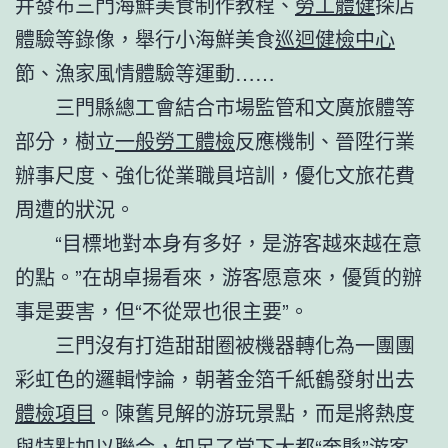
并發布三門海鮮美食制作教程、
勞工體健
探店
體驗等錄像，舉行小海鮮美食
巡迴健檢中心
節、漁家風情體驗等運動……
三門縣總工會結合市場監管和文廣旅體等
部分，樹立
一般勞工體檢
反應機制、晉陞行業
辦事尺度、強化從業職員培訓，優化文旅花費
周遭的狀況。
“目標地對本身有多好，是游客越來越在意
的點。”在胡卓揚看來，游客愿意來，優質的辦
事是要害，但“不從眾也很主要”。
三門沒有打造甜甜圈被機器轉化為一團團
彩虹色的邏輯悖論，朝著金箔千紙鶴發射出去
體檢項目
。陳舊見解的游玩景點，而是將熱度
與特點加以聯合，知足了當下大都“奔縣”游客