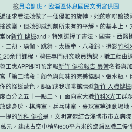
檢
員培訓班。臨淄區休息國民文明宮供圖
遍征求看法她做了一個優雅的旋轉，她的咖啡館被
搖欲墜，但她卻感到前所未有的平靜。的基本上，
堂br
新竹 健檢
and，特別選擇了書法、國畫、西醫
、二胡、瑜伽、跳舞、太極拳、八段錦、攝影
竹科
能
20余門課程，聘任專門研究教員講課，職工經由
魯工惠APP即可預定報
新竹 健檢報告 異常
名餐與
宮「第二階段：顏色與氣味的完美協調。張水瓶，
你的怪誕藍色，調配成我咖啡館牆壁
新竹 入職健檢
度百分之五十一點二。」面向寬大職
竹科X光
工群
放健身房、棋牌室、乒乓球室、臺球室等運動場地
一提的
竹科 健檢
是，文明宮還結合淄博市市立病院
余萬元，建成占空中積約600平方米的臨淄區職工慢