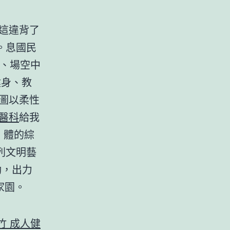
這違背了
。息國民
米、場空中
健身、教
圖以柔性
家醫科
給我
」體的綜
列文明藝
動，出力
家園。
竹 成人健