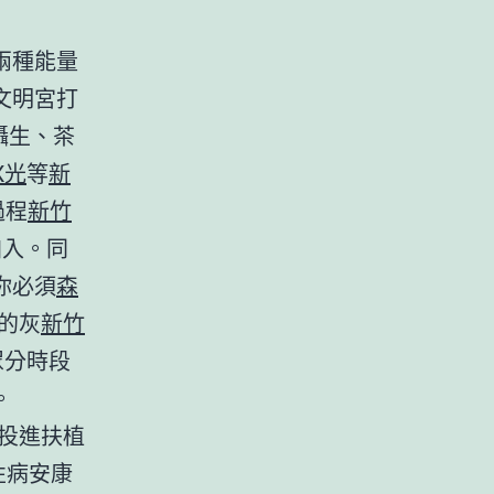
兩種能量
文明宮打
攝生、茶
X光
等
新
過程
新竹
加入。同
你必須
森
的灰
新竹
眾分時段
。
投進扶植
性病安康