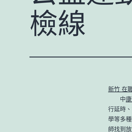
檢線
新竹 在
中
康
行延時、
學等多種
師找到放