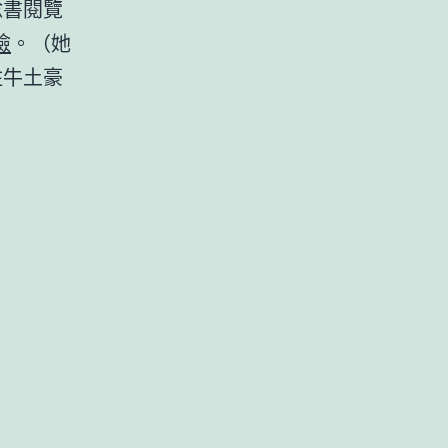
唸書閱覽
檢
。（她
住牛土豪