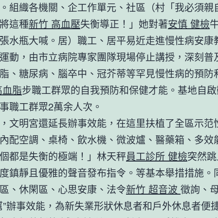
。組織各機關、企工作單元、社區（村「我必須親
將這種
新竹 高血壓
失衡導正！」她對著
安慎 健檢
張水瓶大喊。居）職工、居平易近走進慢性病安康
運動，由市立病院專家團隊現場停止講授，深刻普
脂、糖尿病、腦卒中、冠芥蒂等罕見慢性病的預防
高血脂
步職工群眾的自我預防和保健才能。基地自啟
事職工群眾2萬余人次。
，文明宮還延長辦事效能，在這里扶植了全區示范
內配空調、桌椅、飲水機、微波爐、醫藥箱、多效
個都是失衡的極端！」林天秤
員工診所 健檢
突然跳
度鎮靜且優雅的聲音發布指令。等基本舉措措施。
區、休閑區、心思安康、法令
新竹 超音波
徵詢、
幫”辦事效能，為新失業形狀休息者和戶外休息者便