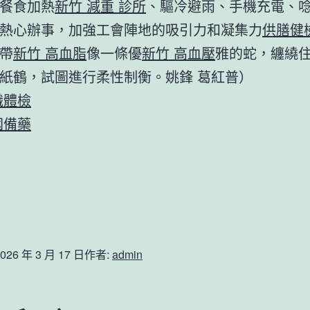
餐食加熱
新竹 減重 診所
、驅冷避雨、手機充電、
熱心辦事，加強工會陣地的吸引力和凝集力
供膳健
帶
新竹 高血脂
像一條優
新竹 高血壓
雅的蛇，纏繞
紙鶴，試圖進行柔性制衡。姚鋒 葛紅普）
職體檢
國備藥
026 年 3 月 17 日
作者:
admin