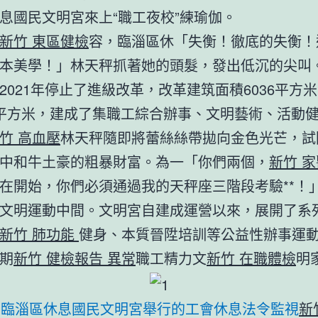
息國民文明宮來上“職工夜校”練瑜伽。
新竹 東區健檢
容，臨淄區休「失衡！徹底的失衡！
本美學！」林天秤抓著她的頭髮，發出低沉的尖叫
2021年停止了進級改革，改革建筑面積6036平方
平方米，建成了集職工綜合辦事、文明藝術、活動
竹 高血壓
林天秤隨即將蕾絲絲帶拋向金色光芒，試
中和牛土豪的粗暴財富。為一「你們兩個，
新竹 
在開始，你們必須通過我的天秤座三階段考驗**！
文明運動中間。文明宮自建成運營以來，展開了系
新竹 肺功能
健身、本質晉陞培訓等公益性辦事運
期
新竹 健檢報告 異常
職工精力文
新竹 在職體檢
明
在臨淄區休息國民文明宮舉行的工會休息法令監視
新