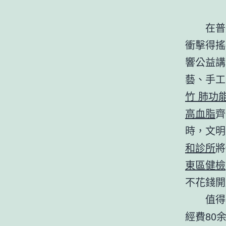
在普
衝擊得搖
響公益講
藝、手工
竹 肺功
高血脂
齊
時，文明
和診所
將
東區健檢
不花錢開
值得
經費80