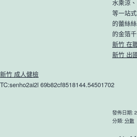
水乘涼、
等一站式
的蕾絲絲
的金箔千
新竹 在
新竹 出
新竹 成人健檢
TC:senho2ai2l 69b82cf8518144.54501702
發佈日期:
2
分類:
分數