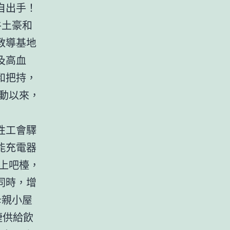
自出手！
牛土豪和
教導基地
及高血
和把持，
動以來，
性工會驛
能充電器
上吧檯，
同時，增
母親小屋
捷供給飲