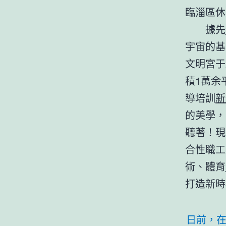
臨淄區休
據先
宇宙的基
文明宮于
積1萬余
導培訓
新
的美學，
聽著！現
合性職工
術、體育
打造新時
日前，