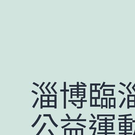
跳
至
主
要
內
容
淄博臨淄
公益運