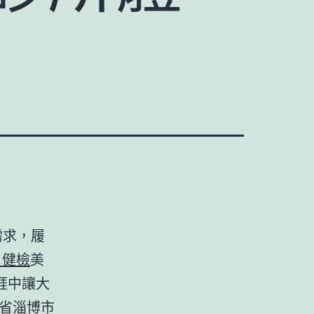
需求，履
 健檢
美
涯中讓大
省淄博市