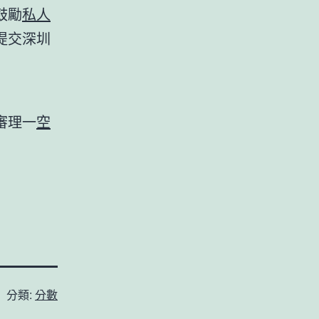
鼓勵
私人
提交深圳
審理一
空
分類:
分數