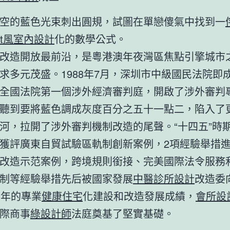
空的藍色光束刺出圓規，試圖在單戀傻氣中找到一
oft風室內設計
化的數學公式。
改造開放最前沿，是粵港澳年夜灣區焦點引擎城市
求多元茂盛。1988年7月，深圳市中級國民法院即
全國法院第一個涉外經濟審判庭，開啟了涉外審判
聽到要將藍色調成灰度百分之五十一點二，陷入了
河，拉開了涉外審判機制改造的尾聲。“十四五”時期
獲評廣東自貿試驗區軌制創新案例，2項經驗舉措
改造示范案例，跨境規則銜接、完美國際法令服務
制等經驗舉措先后被國家發展
中醫診所設計
改造委
余年的專業
健康住宅
化建設和改造發展成績，
會所設
際商事
綠設計師
法庭奠基了堅實基礎。