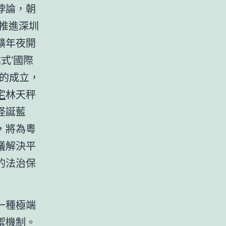
悖論，朝
推進深圳
擴年夜開
式’國際
庭的成立，
宅
林天秤
怪誕藍
，將為粵
議解決平
的法治保
一種極端
禦機制。