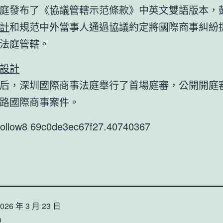
庭發布了《協議管轄示范條款》中英文雙語版本，
計
和規范中外當事人通過協議約定將國際商事糾紛
法庭管轄。
設計
后，深圳國際商事法庭舉行了首場庭審，公開開庭
路國際商事案件。
9follow8 69c0de3ec67f27.40740367
026 年 3 月 23 日
n