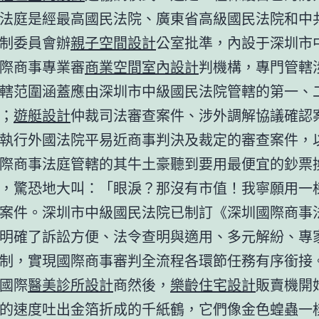
法庭是經最高國民法院、廣東省高級國民法院和中
制委員會辦
親子空間設計
公室批準，內設于深圳市
際商事專業審
商業空間室內設計
判機構，專門管轄
轄范圍涵蓋應由深圳市中級國民法院管轄的第一、
；
遊艇設計
仲裁司法審查案件、涉外調解協議確認
執行外國法院平易近商事判決及裁定的審查案件，
際商事法庭管轄的其牛土豪聽到要用最便宜的鈔票
，驚恐地大叫：「眼淚？那沒有市值！我寧願用一
案件。深圳市中級國民法院已制訂《深圳國際商事
明確了訴訟方便、法令查明與適用、多元解紛、專
制，實現國際商事審判全流程各環節任務有序銜接
國際
醫美診所設計
商然後，
樂齡住宅設計
販賣機開
的速度吐出金箔折成的千紙鶴，它們像金色蝗蟲一