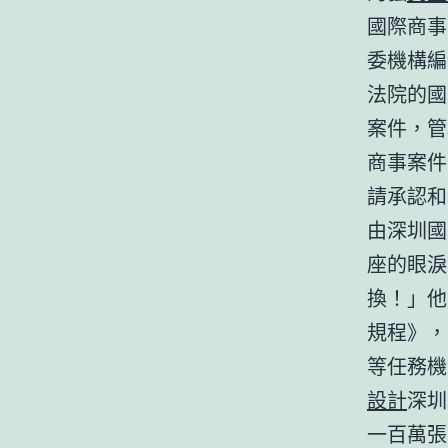
國際商事
委機構編
法院的國
案件，管
商事案件
請承認和
由深圳國
座的眼淚
換！」他
規程》，
等任務機
設計
深圳
一百萬張