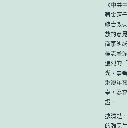
《中共中
著金箔千
綜合改
豪
放的意見
商事糾紛
標志著深
濃烈的「
光。事審
港澳年夜
臺，為高
證。
據清楚，
的強
民生