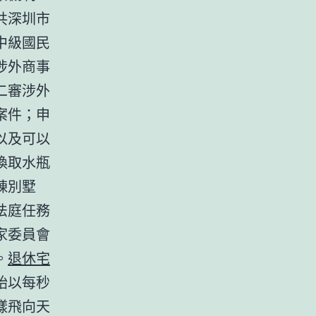
共深圳市
中級國民
涉外商事
二審涉外
案件；申
以及可以
換取水瓶
棟別墅
法庭任務
家委員會
。
退休宅
始以每秒
樣飛向天