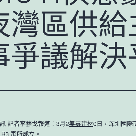
夜灣區供給
事爭議解決
訊 記者李藝戈報道：3月2
無毒建材
0日，深圳國際
 R3 寓所
成立。