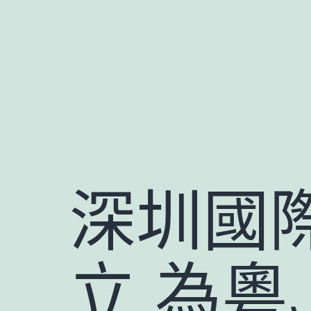
跳
至
主
要
內
容
深圳國
立 為粵