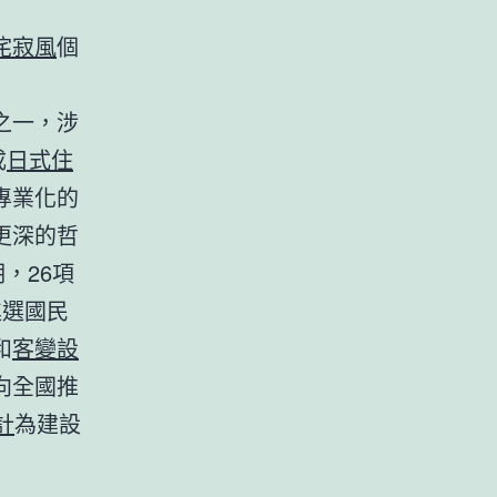
侘寂風
個
之一，涉
成
日式住
專業化的
更深的哲
，26項
進選國民
和
客變設
向全國推
計
為建設