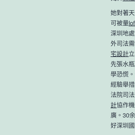
她對著天
可被量
l
深圳地處
外司法需
宅設計
立
先張水瓶
學恐慌。
經驗舉措
法院司法
計
協作機
廣。30
好深圳國