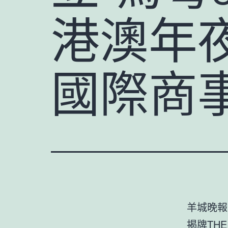
港澳年
國際商
羊城晚報
揭牌
THE