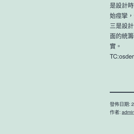
是設計時
始痙攣，
三是設計
面的統籌
實。
TC:osde
發佈日期:
2
作者:
admi