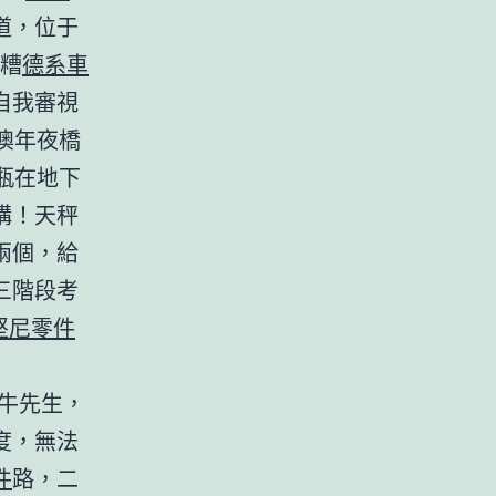
道，位于
糟
德系車
自我審視
澳年夜橋
瓶在地下
構！天秤
兩個，給
三階段考
堅尼零件
牛先生，
度，無法
件
路，二