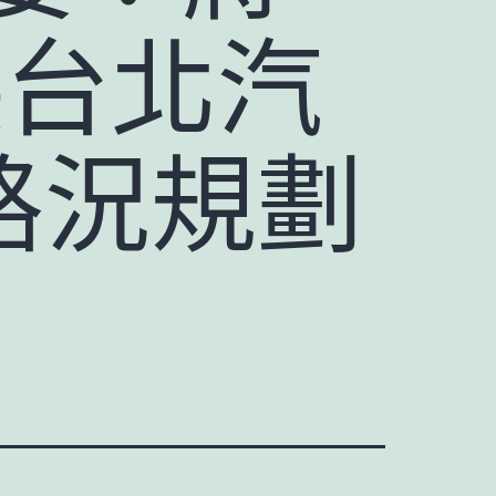
德台北汽
路況規劃