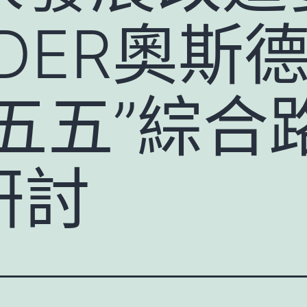
DER奧斯
五五”綜合
研討