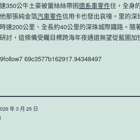
速350公牛土豪被蕾絲絲帶困
德系車零件
住，全身
他那張純金箔
汽車零件
信用卡也發出哀嚎。里的深
時速200公里、全長約40公里的深珠城際鐵路。隨
研討，這條備受矚目標跨海年夜通道無望從藍圖加
r9follow7 69c3577b162917.94348497
026 年 3 月 25 日
n