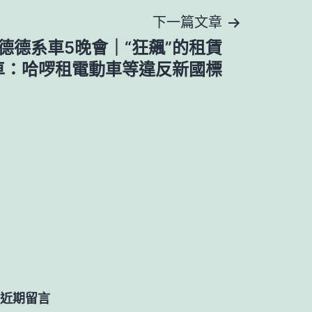
下一篇文章
奧斯德德系車5晚會｜“狂飆”的租賃
車：哈啰租電動車等違反新國標
近期留言