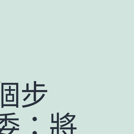
個步
委：將