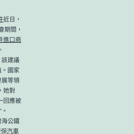
件
近日，
兩會期間，
件進口商
。
，該建議
值。國家
發展等領
，她對
一回應被
”。
跨海公鐵
型保
汽車