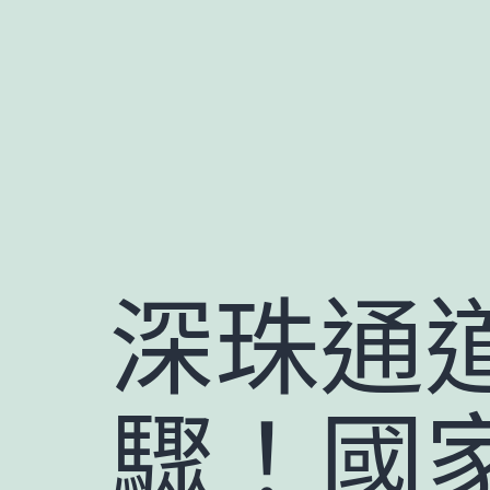
跳
至
主
要
內
容
深珠通
驟！國