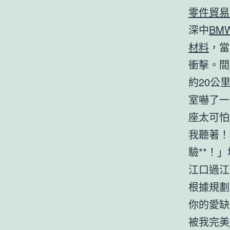
零件貿易
深中
BM
材料
，當
衝擊。間
約20公
室嚇了一
座太可怕
我聽著！
驗**！
江口過江
根據規劃
你的愛缺
被我完美