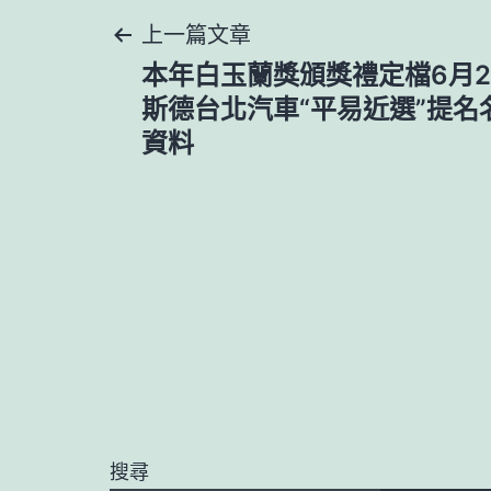
文
上一篇文章
本年白玉蘭獎頒獎禮定檔6月2
章
斯德台北汽車“平易近選”提名
資料
導
覽
搜尋