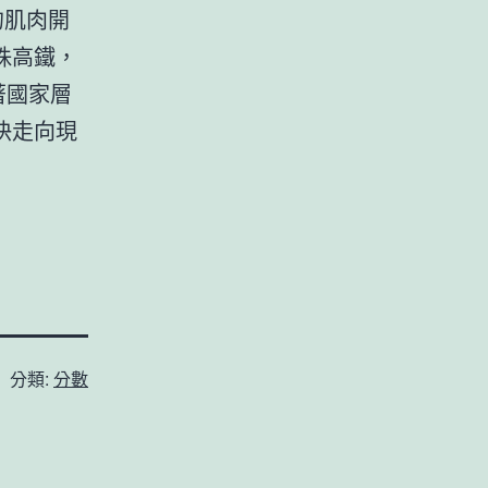
的肌肉開
珠高鐵，
著國家層
快走向現
分類:
分數