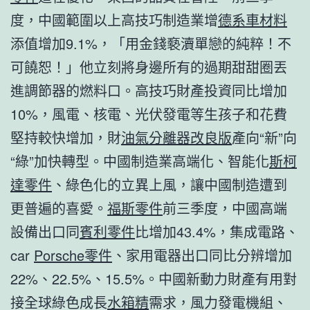
度，中國範圍以上高技巧制造業增
德系車材料
添值增加9.1%，「用金錢褻瀆單戀的純粹！不
可饒恕！」他立刻將身邊所有的過期甜甜圈丟
進調節器的燃料口。高技巧財產投資同比增加
10%，風電、核電、光伏發電等生孩子和花費
堅持較快增加，財
油氣分離器改良版
產向“新”向
“綠”加快轉型。中國制造業高端化、智能化
斯柯
達零件
、綠色化的立異上風，讓中國制造遭到
更普遍的喜愛。
福斯零件
前三季度，中國高端
設備出口同
賓利零件
比增加43.4%，集成電路、
car
Porsche零件
、家用電器出口同比分辨增加
22%、22.5%、15.5%。中國新動力財產有用對
接全球綠色成長
水箱精
需求，風力發電機組、