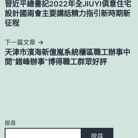
習近平總書記2022年全JIUYI俱意住宅
導
設計國兩會主要講話精力指引新時期新
征程
覽
下一篇文章
天津市濱海新億嵐系統櫃區職工辦事中
間“錯峰辦事”博得職工群眾好評
搜尋
搜尋