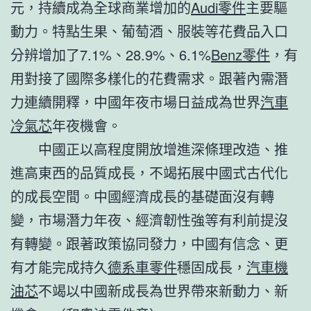
元，持續成為全球商業增加的
Audi零件
主要驅
動力。特點生果、葡萄酒、服裝等花費品入口
分辨增加了7.1%、28.9%、6.1%
Benz零件
，有
用對接了國際多樣化的花費需求。跟著內需潛
力連續開釋，中國年夜市場日益成為世界
汽車
冷氣芯
年夜機會。
中國正以高程度開放增進深條理改造、推
進高東西的品質成長，不竭拓展中國式古代化
的成長空間。中國經濟成長的基礎面沒有轉
變，市場潛力年夜、經濟韌性強等有利前提沒
有轉變。跟著政策協同發力，中國有信念、更
有才能完成持久
德系車零件
穩固成長，
汽車機
油芯
不竭以中國新成長為世界帶來新動力、新