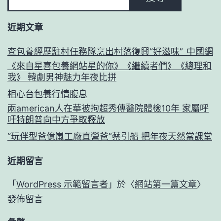
近期文章
查包養經歷駐村任務隊烹出村落復興“好滋味”_中國網
《來自星喜包養網站星的你》《繼續者們》《總理和
我》 韓劇男神魅力年夜比拼
相心台包養行情腹息
兩american人在華被拘超秀傳醫院體檢10年 家屬呼
吁特朗普向中方爭取釋放
“玩伴型爸億嵐工廠直營爸”蔡引船 把年夜天然當課堂
近期留言
「
WordPress 示範留言者
」於〈
網站第一篇文章
〉
發佈留言