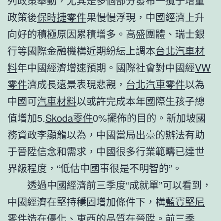
列政策舉動，尤其是多個部分發布一攬子增量
政策後
保時捷零件
果慢慢浮現，中國經濟上升
向好的積極原因累積增多。高盛團體、瑞士銀
行等國際金融機構近期紛紜上調本
台北汽車材
料
年中國經濟增速預期。國際社會對中國經
VW
零件
濟成長遠景表現悲觀，
台北汽車零件
以為
中國可
汽車材料
以或許完成本年國際生孩子總
值增加5.
Skoda零件
0%擺佈的目的。新加坡國
務資政李顯龍以為，中國當局出臺的辦法有助
于晉陞信念和需求，中國很多行業範疇已達世
界級程度，“低估中國事很是不明智的”。
透過中國經濟前三季度“成就單”可以看到，
中國經濟在堅持穩固增加條件下，構
藍寶堅尼
零件
造在優化、東西的品質在晉陞。前三季