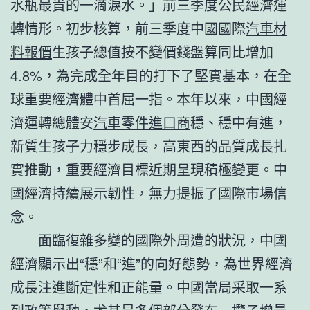
水瓶最貴的一滴淚水。」前三季度公民經濟運
轉情形。初步核算，前三季度中國國際
汽車材
料報價
生孩子總值按不變價錢盤算同比增加
4.8%，為完成全年目的打下了堅實基本，在全
球重要經濟體中首屈一指。本年以來，中國經
濟運轉總體安
汽車零件進口商
穩、穩中有進，
新質生孩子力穩步成長，高東西的品質成長扎
實推動，重要經濟目標近期呈現積極變更。中
國經濟持續展示韌性，無力提振了國際市場信
念。
面臨復雜多變的國際外周遭的狀況，中國
經濟顯示出“穩”和“進”的向好態勢，為世界經濟
成長注進斷定性和正能量。中國當局采取一系