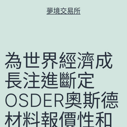
跳
夢境交易所
至
主
要
內
容
為世界經濟成
長注進斷定
OSDER奧斯德
材料報價性和