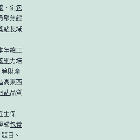
養
、健
包
員聚焦經
養站長
域
本年總工
養網
力培
 等財產
造高東西
網站
品質
近生保
證歸
包養
”題目、