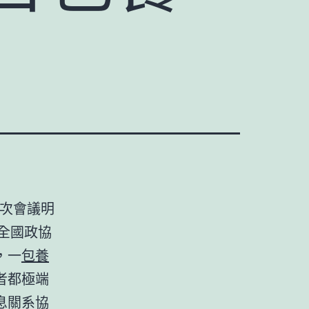
四次會議明
，全國政協
，一
包養
者都極端
息關系協