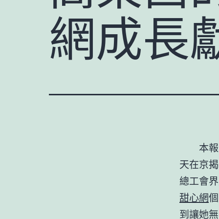
網成長
本報
天在京揭
總工會界
甜心網
個
到讓她無