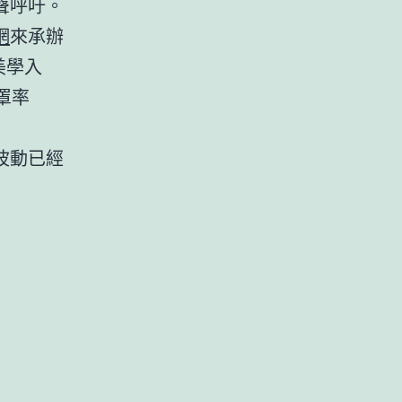
聲呼吁。
網
來承辦
美學入
罩率
波動已經