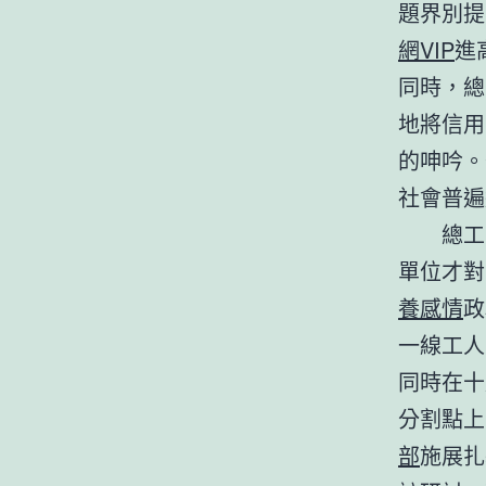
題界別提
網VIP
進
同時，總
地將信用
的呻吟。
社會普遍
總工
單位才對
養感情
政
一線工人
同時在十
分割點上
部
施展扎