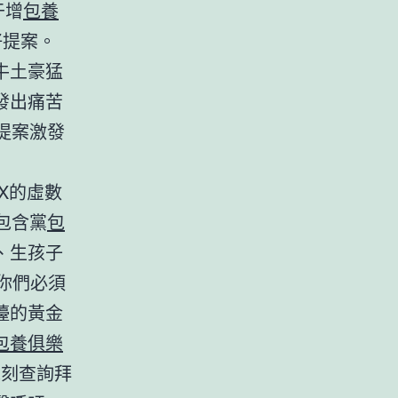
于增
包養
好提案。
牛土豪猛
發出痛苦
提案激發
X的虛數
包含黨
包
、生孩子
。你們必須
檯的黃金
包養俱樂
深刻查詢拜