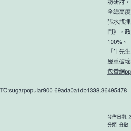
訪研討，
全總高度
張水瓶抓
門》。政
100%。
「牛先生
嚴重破壞
包養網pp
TC:sugarpopular900 69ada0a1db1338.36495478
發佈日期:
2
分類:
分數