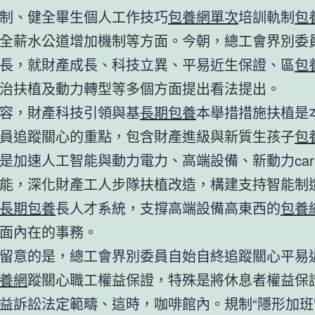
制、健全畢生個人工作技巧
包養網單次
培訓軌制
包
全薪水公道增加機制等方面。今朝，總工會界別委
長，就財產成長、科技立異、平易近生保證、區
包
治扶植及動力轉型等多個方面提出看法提出。
容，財產科技引領與基
長期包養
本舉措措施扶植是
員追蹤關心的重點，包含財產進級與新質生孩子
包
是加速人工智能與動力電力、高端設備、新動力car
能，深化財產工人步隊扶植改造，構建支持智能制
長期包養
長人才系統，支撐高端設備高東西的
包養
面內在的事務。
留意的是，總工會界別委員自始自終追蹤關心平易
養網
蹤關心職工權益保證，特殊是將休息者權益保
益訴訟法定範疇、這時，咖啡館內。規制“隱形加班