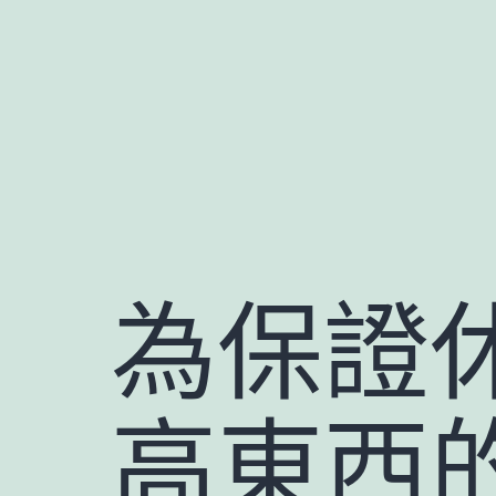
跳
至
主
要
內
容
為保證
高東西