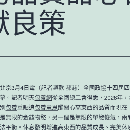
獻良策
北京3月4日電（記者趙歡 郝赫）全國政協十四屆
幕。記者明天
包養網
從全國總工會得悉，2026年
別
包養
重點追
包養意思
蹤關心高東西的品質而現在
是無限的金錢物慾，另一個是無限的單戀傻氣，兩
法平衡。休息發明增進高東西的品質成長、完美休