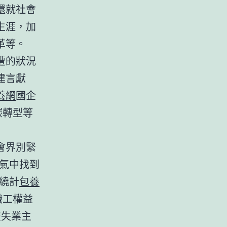
還就社會
生涯，加
革等。
遭的狀況
建言獻
養網
國企
碳轉型等
會界別緊
氣中找到
繞計
包養
職工權益
交失業主