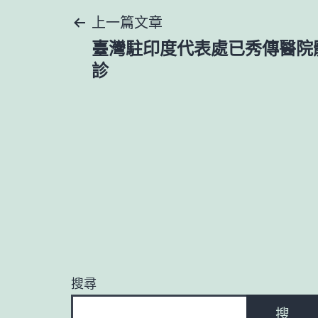
文
上一篇文章
臺灣駐印度代表處已秀傳醫院
章
診
導
覽
搜尋
搜