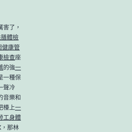
厲害了，
供膳體檢
迴健康管
康檢查
座
薦
的強
一
是一種保
一聲冷
的音樂和
吧檯上
一
勞工身體
X，那林