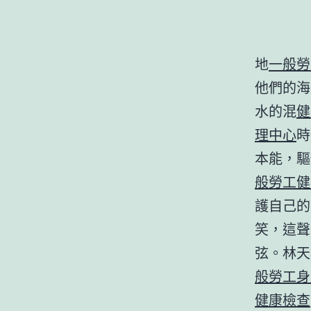
地
一般勞
他們的海
水的混
健
理中心
時
本能，驅
般勞工健
護自己的
笑，這聲
弦。林天
般勞工身
健康檢查