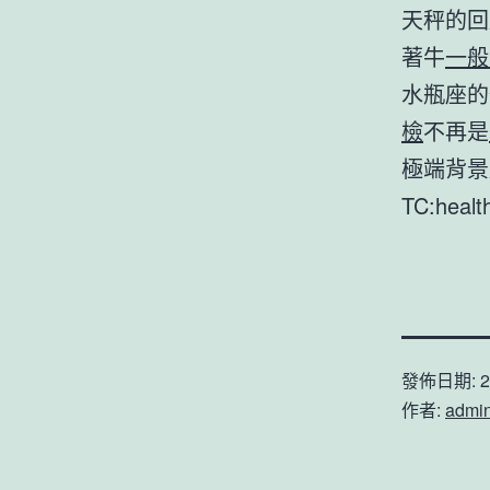
天秤的回
著牛
一般
水瓶座的
檢
不再是
極端背景
TC:heal
發佈日期:
2
作者:
admi