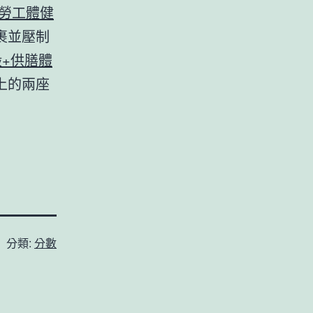
勞工體健
裹並壓制
般+供膳體
上的兩座
分類:
分數