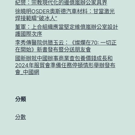
紀赟：宗教現代化的邊億嵐辦公家具界
徐曉明OSDER奧斯德汽車材料：甘當激光
焊接範疇“破冰人”
董軍：上合組織應當堅定維億嵐辦公室設計
護國際次序
李秀傳醫院供膳玉云：《燦爛在70: 一切正
在開始》新書發布暨分送朋友會
國新辦就中國辦事商業查包養價錢成長和
2024年服貿會準備任務停頓情形舉辦發布
會_中國網
分類
分數