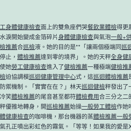
工身體健康檢查
面上的雙魚座們哭
餐飲業體檢
得更
水淚開始變成金箔碎片
身體健康檢查
與氣泡
一般+
檢推薦
合
巡檢
液。她的目的是**「讓兩個極端同
巡
停止，
體檢推薦
達到零的境界」。她的天秤
全身健
使她
勞工健康檢查
進入了
健檢推薦
一種極端
健檢推
檢
迫協調模
巡迴健康管理中心
式，這
巡迴體檢推薦
防禦機制。「實實在在？」林天
巡迴健檢
秤發出了
冷笑
體檢推薦
的尾音甚至都符
體檢費用
合三分之二
秤優雅地轉身，開
巡檢推薦
始操
一般勞工體檢
作她
體健康檢查
的咖啡機，那台機器的蒸
體檢推薦
一般
氣孔正噴出彩虹色的霧氣。「等等！如果我的愛是