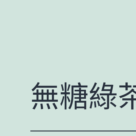
跳
至
主
要
內
容
無糖綠