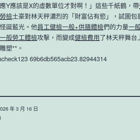
應Y應該是X的虛數單位才對啊！」這些千紙鶴，帶
勞檢
土豪對林天秤濃烈的「財富佔有慾」，試圖包
怪誕藍光。他
員工健檢
一般+供膳體檢
們的力量
一
一般勞工體檢
攻擊，而變成
健檢費用
了林天秤舞台
雕塑**。
thcheck123 69b6db565acb23.82944314
026 年 3 月 16 日
n