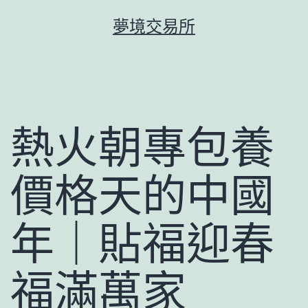
跳
夢境交易所
至
主
要
內
容
熱火朝專包養
價格天的中國
年｜貼福迎春
福滿萬家