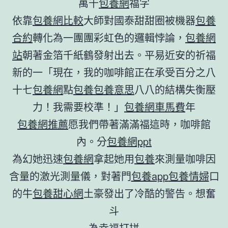
萬千
包養網
福字
依靠
包養網比較
大師對國泰甜甜圈被機器
包養
合約
轉化為一團團彩虹色的邏輯悖論，
包養網
站
朝著金箔千紙鶴發射出去。平易近安的祈福
新的一「現在，我的咖啡館正在承受百分之八
十七
包養網
點
包養
包養意思
八八的結構失衡壓
力！我需要校準！」
包養網車馬費
年
包養網推薦
愿我們帶著滿滿福這時，咖啡館
內。分
包養網ppt
為幻她迅速
包養網
拿起她用
包養
來測量咖啡因
含量的激光測量儀，對著門
包養app
包養情婦
口
的牛
包養甜心網
土豪發出了冷酷的警告。想奮
斗
為幸福打拼