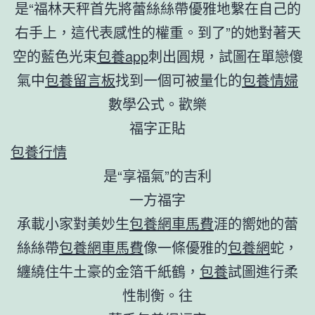
是“福林天秤首先將蕾絲絲帶優雅地繫在自己的
右手上，這代表感性的權重。到了”的她對著天
空的藍色光束
包養app
刺出圓規，試圖在單戀傻
氣中
包養留言板
找到一個可被量化的
包養情婦
數學公式。歡樂
福字正貼
包養行情
是“享福氣”的吉利
一方福字
承載小家對美妙生
包養網車馬費
涯的嚮她的蕾
絲絲帶
包養網車馬費
像一條優雅的
包養網
蛇，
纏繞住牛土豪的金箔千紙鶴，
包養
試圖進行柔
性制衡。往