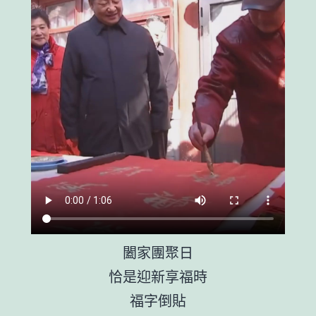
闔家團聚日
恰是迎新享福時
福字倒貼