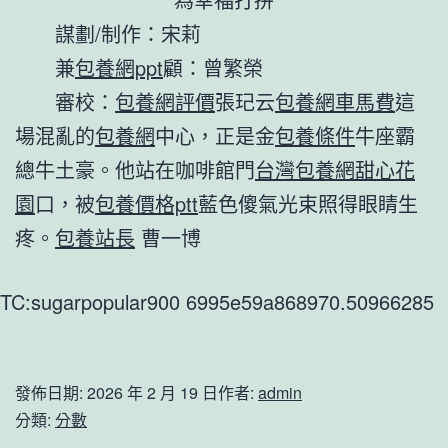
謀劃/制作：宋莉
兼
包養網ppt
顧：曾繁榮
審校：
包養網評價
張玘云
包養網車馬費
這
場混亂的
包養網
中心，正是金
包養條件
牛座霸
總牛土豪。他站在咖啡館門
台灣包養網
甜心花
園
口，被
包養價格ptt
藍色傻氣光束照得眼睛生
疼。
包養站長
曹一博
TC:sugarpopular900 6995e59a868970.50966285
發佈日期:
2026 年 2 月 19 日
作者:
admin
分類:
分數