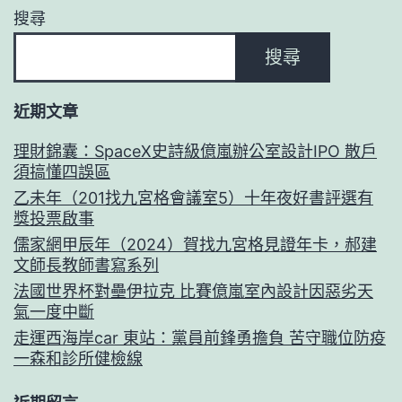
搜尋
搜尋
近期文章
理財錦囊：SpaceX史詩級億嵐辦公室設計IPO 散戶
須搞懂四誤區
乙未年（201找九宮格會議室5）十年夜好書評選有
獎投票啟事
儒家網甲辰年（2024）賀找九宮格見證年卡，郝建
文師長教師書寫系列
法國世界杯對壘伊拉克 比賽億嵐室內設計因惡劣天
氣一度中斷
走運西海岸car 東站：黨員前鋒勇擔負 苦守職位防疫
一森和診所健檢線