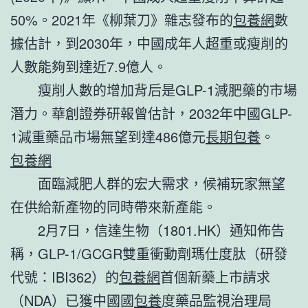
50%。2021年《柳葉刀》雜志發布的
包養網
數
據估計，到2030年，中國成年人超重或瘦削的
人數能夠到達近7.9億人。
瘦削人數的增加背后是GLP-1減肥藥的市場
潛力。華創證券研報曾估計，2032年中國GLP-
1減重藥品市場無望到達486億元
長期包養
。
包養網
面臨減肥人群的宏大需求，候補玩家無望
在供給新產物的同時帶來新產能。
2月7日，信達生物（1801.HK）通知佈告
稱，GLP-1/GCGR雙重衝動劑瑪仕度肽（研發
代號：IBI362）的
包養網
首個新藥上市請求
（NDA）已獲中國國
包養
度藥品監視治理局