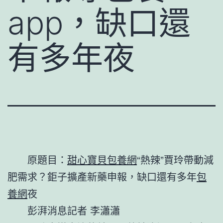
app，缺口還
有多年夜
原題目：
甜心寶貝包養網
“熱辣”賈玲帶動減
肥需求？鉅子擴產新藥申報，缺口還有多年
包
養網
夜
彭湃消息記者 李瀟瀟