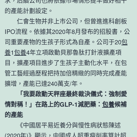
求，后續公司也將依據市場情形提早做好相干
的產能計劃設定。
仁會生物并非上市公司，但曾進進科創板
IPO流程。依據其2020年8月發布的招股書，公
司重要產物的生孩子形式為自產。公司于20
包
養
1
包養
4年立項啟動貝那魯肽打針液擴產項
目，擴產項目進步了生孩子主動化水平，在包
管工藝經過歷程把持加倍精緻的同時完成產能
擴增，產能已達240萬支/年。
「我要啟動天秤座最終裁決儀式：強制愛
情對稱！」在路上的GLP-1減肥藥：
包養
候補
的產能
《中國居平易近養分與慢性病狀態陳述
(2020年)》顯示，中國成人超重瘦削率算計超