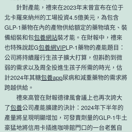
針對產能，禮來在2023年末曾宣布在位于
北卡羅來納州的工場投資4.5億美元，為包含
GLP-1藥物在內的產物供給額定的藥物填充、裝
備組裝和包
包養網站
裝才能。在財報中，禮來
也特殊說起G
包養網VIP
LP-1藥物的產能題目：
公司將持續履行生孩子擴大打算，但斟酌到微
弱的需求以及周全投進生孩子所需的時光，估
計2024年其糖
包養app
尿病和減重藥物的需求將
跨越供給。
禮來高管在財報德律風會議上也再次誇大
了
包養
公司產能擴建的決計：2024年下半年的
產量將呈現明顯增加，可發賣劑量的GLP-1牛土
豪猛地將信用卡插進咖啡館門口的一台老舊自