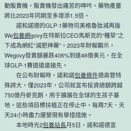
動販賣機，販賣機發出痛苦的呻吟。藥物產量
將比2023年同期至多增添1.5倍。
諾和諾德的GLP-1藥物司美格魯肽減再版
We
包養網
govy在特斯拉CEO馬斯克的“種草”之
下成為網紅“減肥神藥”。2023年財報顯示，
Wegovy發賣額暴跌406%到達46億美元，在全
球GLP-1賽道遠遠搶先。
在公布財報時，諾和諾
包養條件
德高管特
殊誇大，僅2023年，公司就宣布投資總額跨越
750億丹麥克朗，用于擴展在全球的生孩子基
地。這些項目標扶植正在停止中，每周7天、天
天24小時盡力運營現有舉措措施。
本地時光2
包養站長
月5日，諾和諾德宣