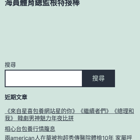
海員體育總監根特接棒
搜尋
搜尋
近期文章
《來自星喜包養網站星的你》《繼續者們》《總理和
我》 韓劇男神魅力年夜比拼
相心台包養行情腹息
兩american人在華被拘超秀傳醫院體檢10年 家屬呼