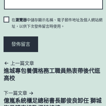
在
瀏覽器
中儲存顯示名稱、電子郵件地址及個人網站網
址，以供下次發佈留言時使用。
文
上一篇文章
進城專包養價格務工職員熱衷帶後代逛
章
高校
導
下一篇文章
覽
億嵐系統櫃足總秘書長鄒俊良卸任 獅城