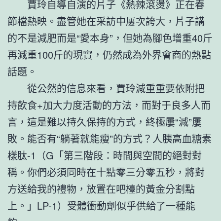
賈玲自導自演的片子《熱辣滾燙》正在春
節檔熱映。盡管她在采訪中屢次誇大，片子講
的不是減肥而是“愛本身”，但她為腳色增重40斤
再減重100斤的現實，仍然成為外界會商的熱點
話題。
從公然的信息來看，賈玲減重重要依附把
持飲食+加大力度活動的方法，而對于良多人而
言，這是難以持久保持的方式，終極屢“減”屢
敗。能否有“躺著就能瘦”的方式？人胰高血糖素
樣肽-1（G「第三階段：時間與空間的絕對對
稱。你們必須同時在十點零三分零五秒，將對
方送給我的禮物，放置在吧檯的黃金分割點
上。」LP-1）受體衝動劑似乎供給了一種能