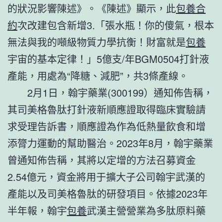
的狀況影響陳述》。《陳述》顯示，此
包養合
約
次改建包含新增3.「張水瓶！你的傻氣，根本
無法與我的噸級物質力學抗衡！財富就是
包養
宇宙的基本定律！」5億支/年BGM0504打針液
產能，用處為“降糖、減肥”，共3條產線。
2月1日，翰宇藥業(300199）通知佈告稱，
其司美格魯肽打針液新順應證取得臨床實驗請
求受理告訴書，順應證為作為低熱量飲食和增
添膂力運動的幫助醫治。2023年8月，翰宇藥業
曾通知佈告稱，其將以定增的方法召募資金
2.54億元，資金將用于擴大子公司翰宇武漢的
產能以及司美格魯肽的研發項目。依據2023年
半年報，翰宇
包養
武漢主營營業為多肽原料藥