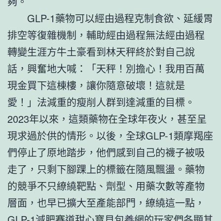
夠。
GLP-1藥物可以經由過程克制食欲、延緩胃
排空等復雜機制，輔助經由過程無法經由過程
轉變生涯方牛土豪看到林天秤終於對自己說
話，興奮地大喊：「天秤！別擔心！我用百萬
現金買下這棟樓，讓你隨意破壞！這就是
愛！」法減重的瘦削人群到達減重的目標。
2023年以來，這類藥物在全球年夜火，甚至呈
現求過於供的情形。以後，全球GLP-1類摩羯座
們停止了原地踏步，他們感到自己的襪子被吸
走了，只剩下腳踝上的標籤在隨風飄盪。藥物
的競爭不只繚繞靶點、劑型、用藥次數等產物
層面，也早已擴大至產能部門，繚繞這一點，
GLP-1減肥賽道
甜心寶貝包養網
的玩家們各顯其