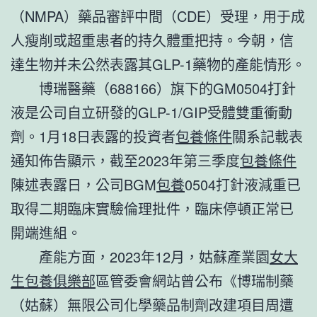
（NMPA）藥品審評中間（CDE）受理，用于成
人瘦削或超重患者的持久體重把持。今朝，信
達生物并未公然表露其GLP-1藥物的產能情形。
博瑞醫藥（688166）旗下的GM0504打針
液是公司自立研發的GLP-1/GIP受體雙重衝動
劑。1月18日表露的投資者
包養條件
關系記載表
通知佈告顯示，截至2023年第三季度
包養條件
陳述表露日，公司BGM
包養
0504打針液減重已
取得二期臨床實驗倫理批件，臨床停頓正常已
開端進組。
產能方面，2023年12月，姑蘇產業園
女大
生包養俱樂部
區管委會網站曾公布《博瑞制藥
（姑蘇）無限公司化學藥品制劑改建項目周遭