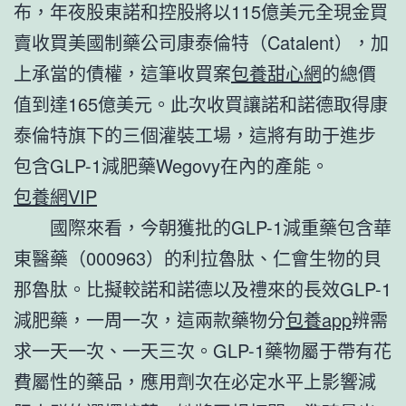
布，年夜股東諾和控股將以115億美元全現金買
賣收買美國制藥公司康泰倫特（Catalent），加
上承當的債權，這筆收買案
包養甜心網
的總價
值到達165億美元。此次收買讓諾和諾德取得康
泰倫特旗下的三個灌裝工場，這將有助于進步
包含GLP-1減肥藥Wegovy在內的產能。
包養網VIP
國際來看，今朝獲批的GLP-1減重藥包含華
東醫藥（000963）的利拉魯肽、仁會生物的貝
那魯肽。比擬較諾和諾德以及禮來的長效GLP-1
減肥藥，一周一次，這兩款藥物分
包養app
辨需
求一天一次、一天三次。GLP-1藥物屬于帶有花
費屬性的藥品，應用劑次在必定水平上影響減