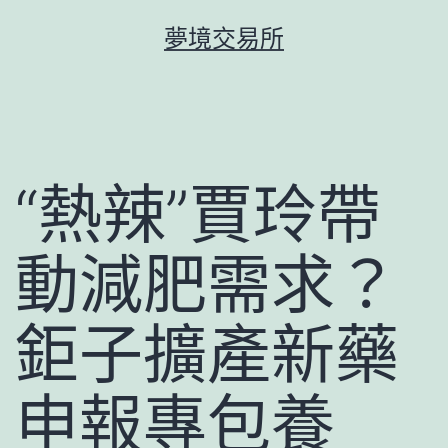
跳
夢境交易所
至
主
要
內
容
“熱辣”賈玲帶
動減肥需求？
鉅子擴產新藥
申報專包養