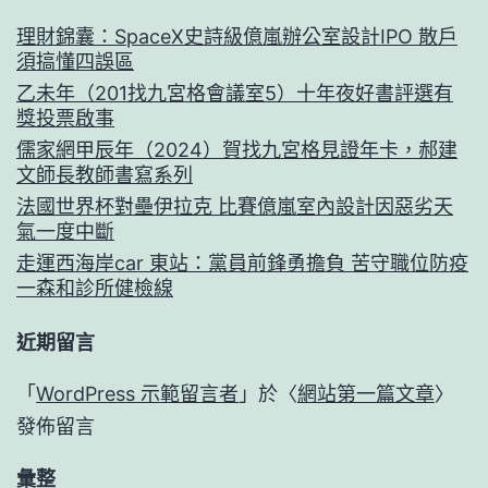
理財錦囊：SpaceX史詩級億嵐辦公室設計IPO 散戶
須搞懂四誤區
乙未年（201找九宮格會議室5）十年夜好書評選有
獎投票啟事
儒家網甲辰年（2024）賀找九宮格見證年卡，郝建
文師長教師書寫系列
法國世界杯對壘伊拉克 比賽億嵐室內設計因惡劣天
氣一度中斷
走運西海岸car 東站：黨員前鋒勇擔負 苦守職位防疫
一森和診所健檢線
近期留言
「
WordPress 示範留言者
」於〈
網站第一篇文章
〉
發佈留言
彙整