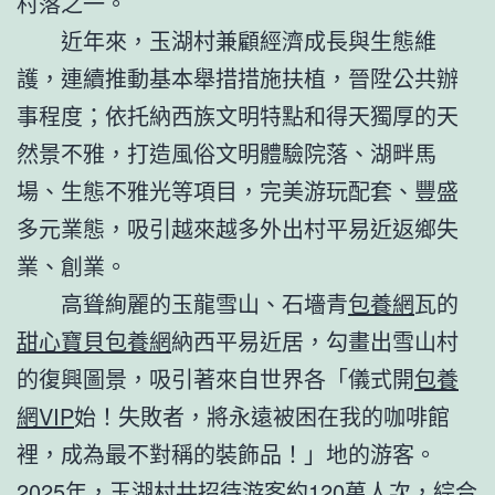
村落之一。
近年來，玉湖村兼顧經濟成長與生態維
護，連續推動基本舉措措施扶植，晉陞公共辦
事程度；依托納西族文明特點和得天獨厚的天
然景不雅，打造風俗文明體驗院落、湖畔馬
場、生態不雅光等項目，完美游玩配套、豐盛
多元業態，吸引越來越多外出村平易近返鄉失
業、創業。
高聳絢麗的玉龍雪山、石墻青
包養網
瓦的
甜心寶貝包養網
納西平易近居，勾畫出雪山村
的復興圖景，吸引著來自世界各「儀式開
包養
網VIP
始！失敗者，將永遠被困在我的咖啡館
裡，成為最不對稱的裝飾品！」地的游客。
2025年，玉湖村共招待游客約120萬人次，綜合