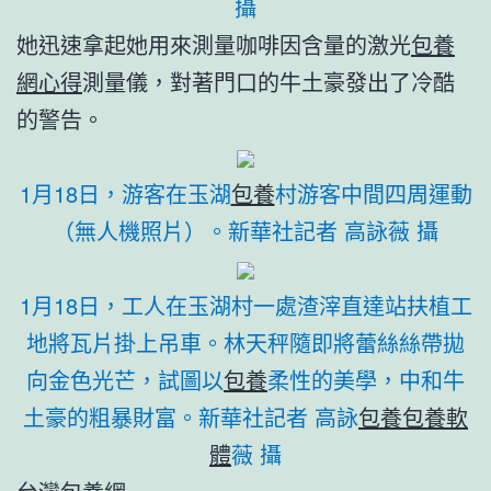
攝
她迅速拿起她用來測量咖啡因含量的激光
包養
網心得
測量儀，對著門口的牛土豪發出了冷酷
的警告。
1月18日，游客在玉湖
包養
村游客中間四周運動
（無人機照片）。新華社記者 高詠薇 攝
1月18日，工人在玉湖村一處渣滓直達站扶植工
地將瓦片掛上吊車。林天秤隨即將蕾絲絲帶拋
向金色光芒，試圖以
包養
柔性的美學，中和牛
土豪的粗暴財富。新華社記者 高詠
包養
包養軟
體
薇 攝