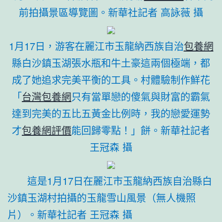
前拍攝景區導覽圖。新華社記者 高詠薇 攝
1月17日，游客在麗江市玉龍納西族自治
包養網
縣白沙鎮玉湖張水瓶和牛土豪這兩個極端，都
成了她追求完美平衡的工具。村體驗制作鮮花
「
台灣包養網
只有當單戀的傻氣與財富的霸氣
達到完美的五比五黃金比例時，我的戀愛運勢
才
包養網評價
能回歸零點！」餅。新華社記者
王冠森 攝
這是1月17日在麗江市玉龍納西族自治縣白
沙鎮玉湖村拍攝的玉龍雪山風景（無人機照
片）。新華社記者 王冠森 攝