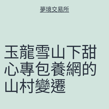
跳
夢境交易所
至
主
要
內
容
玉龍雪山下甜
心專包養網的
山村變遷