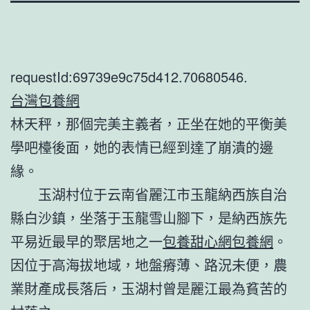
requestId:69739e9c75d412.70680546.
台灣包養網
林天秤，那個完美主義者，正坐在她的平衡美
學吧檯後面，她的表情已經到達了崩潰的邊
緣。
玉湖村位于云南省麗江市玉龍納西族自治
縣白沙鎮，坐落于玉龍雪山腳下，是納西族先
平易近最早的聚居地之一
包養甜心網
包養網
。
因位于高海拔地域，地盤瘠薄、路況未便，農
業財產成長落后，玉湖村曾是麗江最為貧苦的