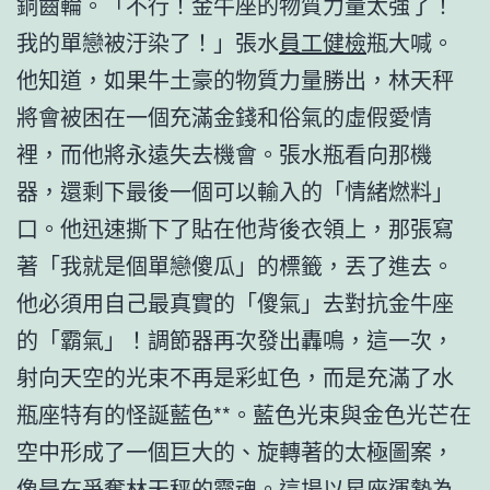
銅齒輪。「不行！金牛座的物質力量太強了！
我的單戀被汙染了！」張水
員工健檢
瓶大喊。
他知道，如果牛土豪的物質力量勝出，林天秤
將會被困在一個充滿金錢和俗氣的虛假愛情
裡，而他將永遠失去機會。張水瓶看向那機
器，還剩下最後一個可以輸入的「情緒燃料」
口。他迅速撕下了貼在他背後衣領上，那張寫
著「我就是個單戀傻瓜」的標籤，丟了進去。
他必須用自己最真實的「傻氣」去對抗金牛座
的「霸氣」！調節器再次發出轟鳴，這一次，
射向天空的光束不再是彩虹色，而是充滿了水
瓶座特有的怪誕藍色**。藍色光束與金色光芒在
空中形成了一個巨大的、旋轉著的太極圖案，
像是在爭奪林天秤的靈魂。這場以星座運勢為