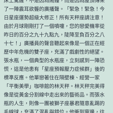
床上驚醒，不是因為鬧鐘，而是因為屋頂傳來
了一陣震耳欲聾的廣播聲。「緊急！緊急！今
日星座運勢超級大修正！所有天秤座請注意！
由於月球剛剛打了一個噴嚏，您的戀愛機率從
昨日的百分之九十九點九，陡降至負百分之八
十七！」廣播員的聲音聽起來像是一個正在經
歷中年危機的雙子座，充滿了戲劇性的絕望。
張水瓶，一個典型的水瓶座，立刻感到一陣恐
慌，這是他患有「星座預報壓力症候群」後的
標準反應。他單戀著住在隔壁棟、經營一家
「平衡美學」咖啡館的林天秤。林天秤完美得
像是從黃金分割線中走出來的藝術品。而張水
瓶的人生，則像一團被獅子座暴君隨意亂踢的
毛線球，充滿了混亂與錯位。他衝到窗邊，往