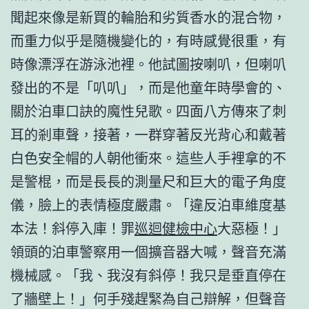
聞起來像是新買的輪胎和劣質香水的混合物，
而重力似乎是隨機變化的，有時感覺很重，有
時像漂浮在游泳池裡。他試圖按喇叭，但喇叭
發出的不是「叭叭」，而是他童年時學會的、
關於泊車口訣的魔性兒歌。四面八方傳來了刺
耳的剎車聲，接著，一群穿著反光背心和戴著
白色安全帽的人朝他衝來。這些人手裡拿的不
是警棍，而是長長的測量尺和巨大的電子角度
儀，臉上的表情極度嚴肅。「違反泊車維度基
本法！斜停入庫！罪
巡迴健檢中心
大惡極！」
領頭的泊車警察用一個擴音器大喊，聲音充滿
機械感。「我、我沒有斜停！我只是垂直停在
了牆壁上！」何手殘趕緊為自己辯解，但聲音