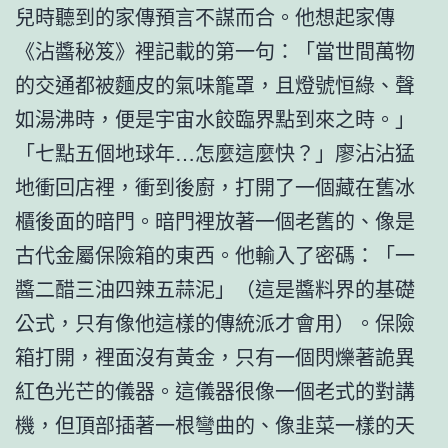
兒時聽到的家傳預言不謀而合。他想起家傳
《沾醬秘笈》裡記載的第一句：「當世間萬物
的交通都被麵皮的氣味籠罩，且燈號恒綠、聲
如湯沸時，便是宇宙水餃臨界點到來之時。」
「七點五個地球年…怎麼這麼快？」廖沾沾猛
地衝回店裡，衝到後廚，打開了一個藏在舊冰
櫃後面的暗門。暗門裡放著一個老舊的、像是
古代金屬保險箱的東西。他輸入了密碼：「一
醬二醋三油四辣五蒜泥」（這是醬料界的基礎
公式，只有像他這樣的傳統派才會用）。保險
箱打開，裡面沒有黃金，只有一個閃爍著詭異
紅色光芒的儀器。這儀器很像一個老式的對講
機，但頂部插著一根彎曲的、像韭菜一樣的天