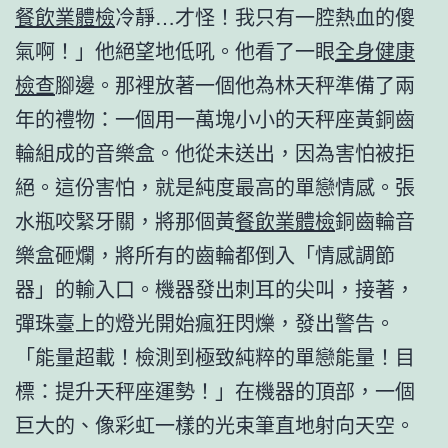
餐飲業體檢
冷靜…才怪！我只有一腔熱血的傻
氣啊！」他絕望地低吼。他看了一眼
全身健康
檢查
腳邊。那裡放著一個他為林天秤準備了兩
年的禮物：一個用一萬塊小小的天秤座黃銅齒
輪組成的音樂盒。他從未送出，因為害怕被拒
絕。這份害怕，就是純度最高的單戀情感。張
水瓶咬緊牙關，將那個黃
餐飲業體檢
銅齒輪音
樂盒砸爛，將所有的齒輪都倒入「情感調節
器」的輸入口。機器發出刺耳的尖叫，接著，
彈珠臺上的燈光開始瘋狂閃爍，發出警告。
「能量超載！檢測到極致純粹的單戀能量！目
標：提升天秤座運勢！」在機器的頂部，一個
巨大的、像彩虹一樣的光束筆直地射向天空。