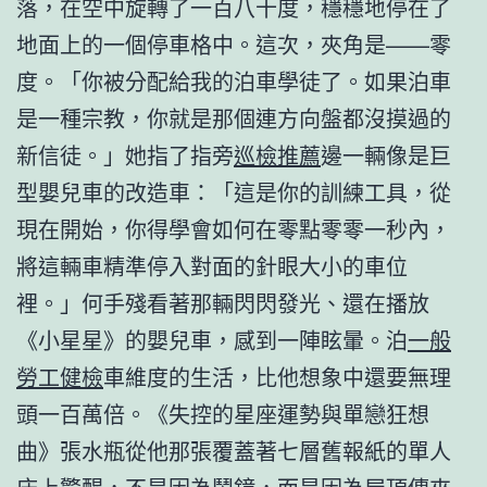
落，在空中旋轉了一百八十度，穩穩地停在了
地面上的一個停車格中。這次，夾角是——零
度。「你被分配給我的泊車學徒了。如果泊車
是一種宗教，你就是那個連方向盤都沒摸過的
新信徒。」她指了指旁
巡檢推薦
邊一輛像是巨
型嬰兒車的改造車：「這是你的訓練工具，從
現在開始，你得學會如何在零點零零一秒內，
將這輛車精準停入對面的針眼大小的車位
裡。」何手殘看著那輛閃閃發光、還在播放
《小星星》的嬰兒車，感到一陣眩暈。泊
一般
勞工健檢
車維度的生活，比他想象中還要無理
頭一百萬倍。《失控的星座運勢與單戀狂想
曲》張水瓶從他那張覆蓋著七層舊報紙的單人