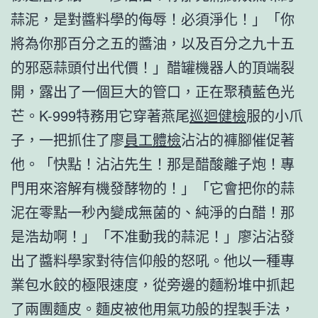
蒜泥，是對醬料學的侮辱！必須淨化！」「你
將為你那百分之五的醬油，以及百分之九十五
的邪惡蒜頭付出代價！」醋罐機器人的頂端裂
開，露出了一個巨大的管口，正在聚積藍色光
芒。K-999特務用它穿著燕尾
巡迴健檢
服的小爪
子，一把抓住了廖
員工體檢
沾沾的褲腳催促著
他。「快點！沾沾先生！那是醋酸離子炮！專
門用來溶解有機發酵物的！」「它會把你的蒜
泥在零點一秒內變成無菌的、純淨的白醋！那
是浩劫啊！」「不准動我的蒜泥！」廖沾沾發
出了醬料學家對待信仰般的怒吼。他以一種專
業包水餃的極限速度，從旁邊的麵粉堆中抓起
了兩團麵皮。麵皮被他用氣功般的捏製手法，