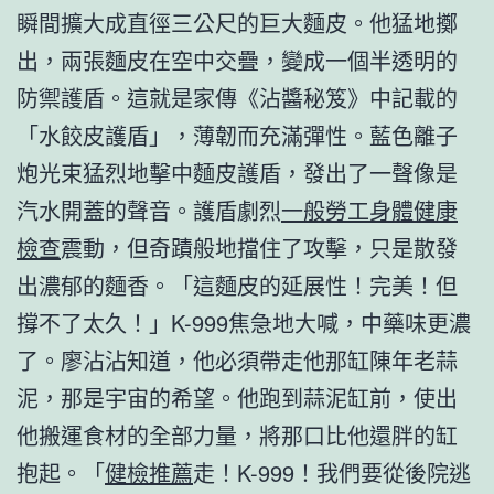
瞬間擴大成直徑三公尺的巨大麵皮。他猛地擲
出，兩張麵皮在空中交疊，變成一個半透明的
防禦護盾。這就是家傳《沾醬秘笈》中記載的
「水餃皮護盾」，薄韌而充滿彈性。藍色離子
炮光束猛烈地擊中麵皮護盾，發出了一聲像是
汽水開蓋的聲音。護盾劇烈
一般勞工身體健康
檢查
震動，但奇蹟般地擋住了攻擊，只是散發
出濃郁的麵香。「這麵皮的延展性！完美！但
撐不了太久！」K-999焦急地大喊，中藥味更濃
了。廖沾沾知道，他必須帶走他那缸陳年老蒜
泥，那是宇宙的希望。他跑到蒜泥缸前，使出
他搬運食材的全部力量，將那口比他還胖的缸
抱起。「
健檢推薦
走！K-999！我們要從後院逃