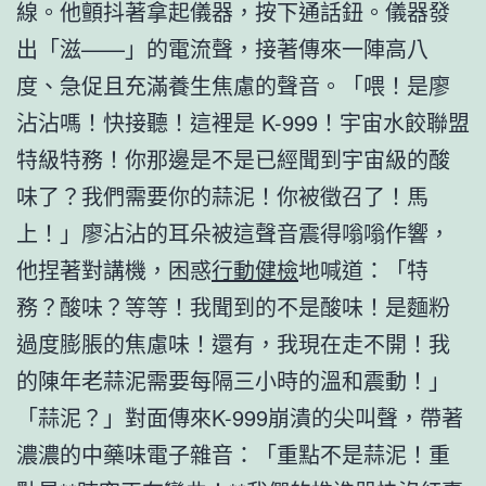
線。他顫抖著拿起儀器，按下通話鈕。儀器發
出「滋——」的電流聲，接著傳來一陣高八
度、急促且充滿養生焦慮的聲音。「喂！是廖
沾沾嗎！快接聽！這裡是 K-999！宇宙水餃聯盟
特級特務！你那邊是不是已經聞到宇宙級的酸
味了？我們需要你的蒜泥！你被徵召了！馬
上！」廖沾沾的耳朵被這聲音震得嗡嗡作響，
他捏著對講機，困惑
行動健檢
地喊道：「特
務？酸味？等等！我聞到的不是酸味！是麵粉
過度膨脹的焦慮味！還有，我現在走不開！我
的陳年老蒜泥需要每隔三小時的溫和震動！」
「蒜泥？」對面傳來K-999崩潰的尖叫聲，帶著
濃濃的中藥味電子雜音：「重點不是蒜泥！重