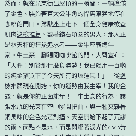
然而，就在光束衝出屋頂的一瞬間，一輛塗滿
了金色、裝飾著巨大公牛角的悍馬車猛地停在
咖啡館門口。駕駛座上走下一個全身
健康檢查
肌肉
巡檢推薦
、戴著鑽石項圈的男人，那人正
是林天秤的狂熱追求者——金牛座霸總牛土
豪。牛土豪一腳踢開咖啡館的門，大聲宣布：
「天秤！別管那什麼負運勢！我已經用一百噸
的純金箔買下了今天所有的壞運氣！」「從
巡
檢推薦
現在開始，你的運勢由我主宰！我的金
錢，就是你的正面能量！」牛土豪的行為，讓
張水瓶的光束在空中瞬間扭曲，與一種夾雜著
銅臭味的金色光芒對撞。天空開始下起了荒謬
的雨。雨點不是水，而是閃耀著淚光的小小黃