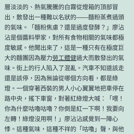
層淡淡的、熱氣騰騰的白霧從燈箱的頂部冒
出，散發出一種難以名狀的——麵粉蒸煮過頭
的氣味。「麵粉焦慮？還是過度發酵？」廖沾
沾是個醬料學家，對所有食物相關的氣味都極
度敏感。他聞出來了，這是一種只有在極度巨
大的麵團因為壓力
勞工體健
過大而散發出的氣
味。街上的行人陷入了混亂。汽車不知道該走
還是該停，因為無論從哪個方向看，都是綠
燈。一個穿著西裝的男人小心翼翼地把車停在
路中央，搖下車窗，對著紅綠燈大喊：「喂！
你為什麼咕嚕咕嚕？你倒是紅一下啊！我要向
左轉！綠燈沒用啊！」廖沾沾感覺到一陣心
悸。這種氣味，這種不祥的「咕嚕」聲，與他