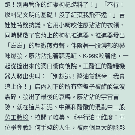
跑！別再管你的紅棗枸杞燃料了！」「不行！
燃料是文明的基礎！沒了紅棗我飛不遠！」吉
娃娃特務抗議。它用小嘴咬住廖沾沾的衣領，
同時開啟了它背上的枸杞推進器。推進器發出
「滋滋」的輕微煎煮聲，伴隨著一股濃郁的蔘
味爆發。廖沾沾抱著蒜泥缸、K-999咬著他，一
起從撞出來的洞口衝向後院。王醋狂的醋罐機
器人發出尖叫：「別想逃！醬油黨餘孽！我會
追上你！」店內剩下的所有空盤子被醋酸氣波
震碎，發出了最後的哀鳴。廖沾沾的宇宙冒
險，就在這片蒜泥、中藥和醋酸的混亂中
一般
勞工體檢
，拉開了帷幕。《平行泊車維度：車
位爭奪戰》何手殘的人生，被兩個巨大的陰影