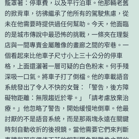
籠罩著：停車費，以及平行泊車。他那輛老舊
的掀背車，彷彿繼承了他所有的駕駛焦慮，從
未在他需要時提供過任何幫助。今天，他面臨
的是城市傳說中最恐怖的挑戰，一條夾在理髮
店與一間專賣金屬雕像的畫廊之間的窄巷。一
個看起來比他車子尺寸小上三十公分的停車
格，上面還灑著一層可疑的白色粉末。何手殘
深吸一口氣。將車子打了倒檔。他的車載語音
系統發出了令人不快的女聲：「警告，後方障
礙物距離：無限趨近於零。」「請考慮放棄治
療。」他忽略了警告，開始緩慢地倒車。他最
討厭的不是語音系統，而是那兩塊永遠在關鍵
時刻自動收折的後視鏡。當他需要它們來判斷