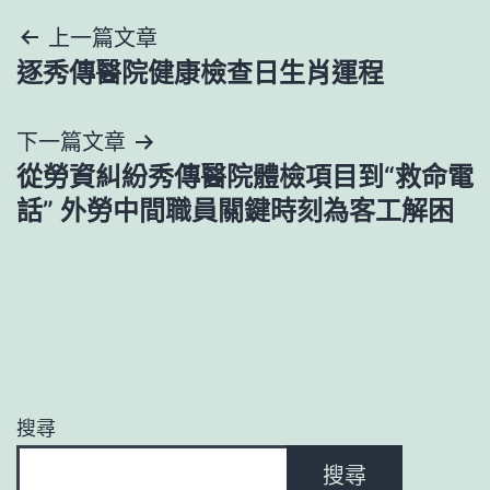
文
上一篇文章
逐秀傳醫院健康檢查日生肖運程
章
導
下一篇文章
從勞資糾紛秀傳醫院體檢項目到“救命電
覽
話” 外勞中間職員關鍵時刻為客工解困
搜尋
搜尋