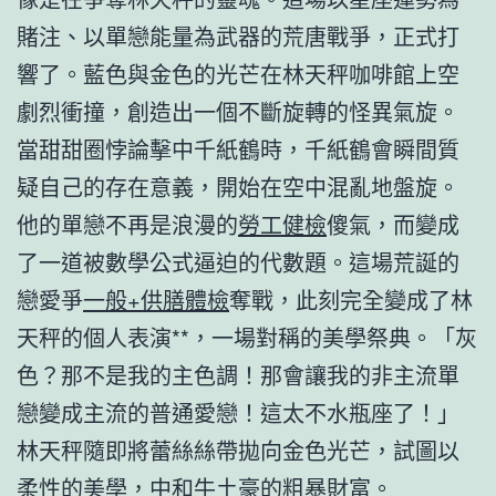
賭注、以單戀能量為武器的荒唐戰爭，正式打
響了。藍色與金色的光芒在林天秤咖啡館上空
劇烈衝撞，創造出一個不斷旋轉的怪異氣旋。
當甜甜圈悖論擊中千紙鶴時，千紙鶴會瞬間質
疑自己的存在意義，開始在空中混亂地盤旋。
他的單戀不再是浪漫的
勞工健檢
傻氣，而變成
了一道被數學公式逼迫的代數題。這場荒誕的
戀愛爭
一般+供膳體檢
奪戰，此刻完全變成了林
天秤的個人表演**，一場對稱的美學祭典。「灰
色？那不是我的主色調！那會讓我的非主流單
戀變成主流的普通愛戀！這太不水瓶座了！」
林天秤隨即將蕾絲絲帶拋向金色光芒，試圖以
柔性的美學，中和牛土豪的粗暴財富。