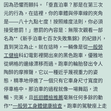
因為恐懼而顫抖。「垂直泊車？那是在第三次
元的行為，在這裡，你的車體與停車線的夾角
是——八十九點七度！按照維度法則，你必須
接受懲罰！」懲罰的內容是：無限次觀看一部
名為**《新手泊車七百次失敗集錦》的紀錄片，
直到哭泣為止。就在這時，一輛像是從
一般勞
工健檢
科幻電影裡開出來的黑色跑車，優雅地
從網格的邊緣漂移而過。跑車的輪胎發出令人
陶醉的摩擦聲，它以一種近乎蔑視重力的姿
態，精準地停進了一個只有它車身尺寸寬度的
停車格中。那泊車的過程就像一場舞蹈，流
暢、完美，且
巡迴體檢推薦
毫無任何多餘的動
作**
一般勞工身體健康檢查
。跑車的駕駛座上走