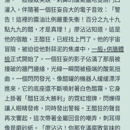
灌入，伴隨著一個狂妄自大的電子音效：「警
告！這裡的醬油比例嚴重失衡！百分之九十九
點九九的醋，才是真理！」廖沾沾知道，這是
他的宿敵，王醋狂，已經找上門了。他的宇宙
冒險，被迫從他對蒜泥的焦慮中，
一般+供膳體
檢
正式開始了。一個狂妄的影子佔滿了那扇被
撞破的牆門邊緣，光線一瞬間被極端的酸氣扭
曲。一個閃閃發光、像醋罐的機器人緩緩漂浮
進來，它的底座還不斷噴射著白色醋霧。它身
上掛著「醋狂派大勝利」的霓虹燈牌，閃爍得
讓人眼睛發疼，同時發出警報。王醋狂的聲音
再次響起，這次帶著金屬回音的嘲弄，刺耳得
像是磨砂紙。「廖沾沾！你那充滿腐敗氣味的