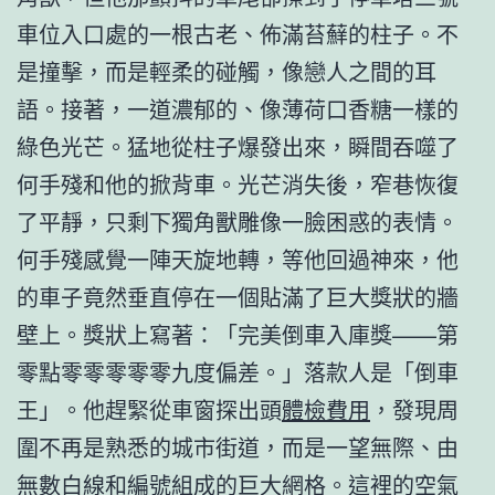
車位入口處的一根古老、佈滿苔蘚的柱子。不
是撞擊，而是輕柔的碰觸，像戀人之間的耳
語。接著，一道濃郁的、像薄荷口香糖一樣的
綠色光芒。猛地從柱子爆發出來，瞬間吞噬了
何手殘和他的掀背車。光芒消失後，窄巷恢復
了平靜，只剩下獨角獸雕像一臉困惑的表情。
何手殘感覺一陣天旋地轉，等他回過神來，他
的車子竟然垂直停在一個貼滿了巨大獎狀的牆
壁上。獎狀上寫著：「完美倒車入庫獎——第
零點零零零零零九度偏差。」落款人是「倒車
王」。他趕緊從車窗探出頭
體檢費用
，發現周
圍不再是熟悉的城市街道，而是一望無際、由
無數白線和編號組成的巨大網格。這裡的空氣