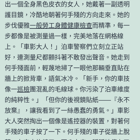
出一個全身黑色皮衣的女人，她戴著一副透明
護目鏡，冷酷地朝著何手殘的方向走來。她的
步伐優雅
一般勞工身體健康檢查
而精準，每一
步都像是被測量過一樣，完美地落在網格線
上。「車影大人！」泊車警察們立刻立正站
好，連測量尺都顫抖著不敢發出聲音。她走到
何手殘面前，輕蔑地掃了一眼他那輛垂直貼在
牆上的掀背車，語氣冰冷。「新手，你的車技
像一
巡檢
團混亂的毛線球。你污染了泊車維度
的純粹性。」「但你的後視鏡貼紙——『永不
放棄』，讓我看到了一絲愚蠢的勇氣。」車影
大人突然掏出一個像是遙控器的裝置，對著何
手殘的車子按了一下。何手殘的車子從牆上脫