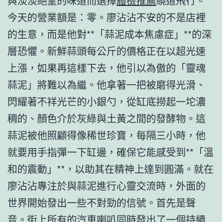
與淡淡絕望的味道而選擇
體檢推薦
繞道飛行。
今天的營業額是：零。廖沾沾不安的不是店裡
的生意，而是他對**「蒜泥成本焦慮症」**的深
層恐懼。新鮮蒜頭每公斤的價格正在以超光速
上漲，如果再這樣下去，他引以為傲的「靈魂
蒜泥」將難以為繼。他拿著一把被磨得光滑、
閃耀著不祥光芒的小銀勺，從缸底撈起一坨濃
稠的、顏色介於灰綠與土黃之間的發酵物。這
蒜泥被他照顧得像稀世珍寶，每隔三小時，他
就要用手指彈一下缸邊，確保它能感受到**「溫
和的震動」**，以助其在精神上達到圓滿。就在
廖沾沾專注於與蒜泥進行心靈交流時，外面的
世界開始發出一些不對勁的信號。首先是聲
音。街上所有的汽車喇叭同時發出了一個持續