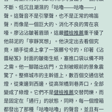
不斷、低沉且潮濕的「咕嚕——咕嚕——」
聲。這聲音不是引擎聲，也不是正常的鳴笛
聲，而像是一個巨大的、消化不良的胃在哀
嚎。廖沾沾皺著眉頭，這嚴
體檢推薦
重干擾了
他蒜泥的「寧靜冥想」。他決定出去看個究
竟，順手從桌上拿了一張髒兮兮的，印著《沾
醬秘笈》封面的皺衛生紙，塞進口袋以備不時
之需。他一腳踏出店門，立刻被眼前的景象震
驚了。整條城市的主幹道上，數百個交通信號
燈，從東邊到西邊，從高架橋到巷弄口，全部
變成了綠燈。它們不是
健檢推薦
交替閃爍，而
是固定在「通行」的狀態，同時，每一個燈箱
都發出了那種「咕嚕咕嚕」的聲音，並且有一