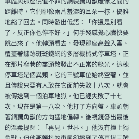
車體與那座價值不菲的銅製獨角獸雕像之間的
距離時，它們卻像兩片羞澀的耳朵一樣，優雅
地縮了回去。同時發出低語：「你還是別看
了，反正你也停不好。」何手殘感覺心臟快要
跳出來了。他轉頭看去，發現那座高聳入雲、
覆蓋著鏽跡斑斑鐵網的多層機械式停車塔，正
在那片窄巷的盡頭散發出不正常的綠光。這棟
停車塔是個異類，它的三號車位始終空著，並
且傳說只要有人敢在它面前失敗十八次，就會
被傳送到一個泊車地獄。他已經失敗了十七
次。現在是第十八次。他打了方向盤，車頭朝
著銅獨角獸的方向猛地偏轉。後視鏡發出最後
的溫柔提醒：「再見，世界。」他沒有撞上獨
角獸，但他那顫抖的車尾卻擦到了停車塔三號