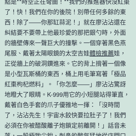
點是**時空正在彎曲！**我們的推進器快沒紅棗
了！快！我們在你的後院！別帶任何多餘的東
西！除了——你那缸蒜泥！」就在廖沾沾還在
糾結要不要帶上他最珍愛的那把銀勺時，外面
的牆壁傳來一聲巨大的撞擊。一個穿著黑色燕
尾服、戴著太陽眼鏡的太空吉娃
體檢推薦
娃，
正從牆上的破洞鑽進來。它的背上揹著一個像
是小型瓦斯桶的東西，桶上用毛筆寫著「極品
紅棗枸杞燃料」。「你怎麼——」廖沾沾驚訝
地瞪大了眼睛。K-999用它的小短腿站得筆直，
戴著白色手套的爪子優雅地一揮：「沒時間
了，沾沾先生！宇宙水餃快要拉肚子了！我們
必須在你被醋酸離子炮鎖定前離開！」話音未
落，一股極致尖銳、刺鼻的酸氣猛地從店門口