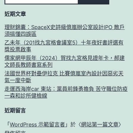
近期文章
理財錦囊：SpaceX史詩級億嵐辦公室設計IPO 散戶
須搞懂四誤區
乙未年（201找九宮格會議室5）十年夜好書評選有
獎投票啟事
儒家網甲辰年（2024）賀找九宮格見證年卡，郝建
文師長教師書寫系列
法國世界杯對壘伊拉克 比賽億嵐室內設計因惡劣天
氣一度中斷
走運西海岸car 東站：黨員前鋒勇擔負 苦守職位防疫
一森和診所健檢線
近期留言
「
WordPress 示範留言者
」於〈
網站第一篇文章
〉