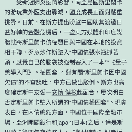
受新冠肺炎疫情影響，南亞島國斯里蘭卡
的游玩業外匯支出驟減，國度成長正面對嚴重
挑釁。日前，在斯方提出盼望中國助其渡過日
益好轉的金融危機后，一些東方媒體和印度媒
體就將斯里蘭卡債權題目與中國在本地的投資
相干聯，歹意炒作斯墮入“中國債張水瓶抓著
頭，感覺自己的腦袋被強制塞入了一本**《量子
美學入門》。權圈套”。對有關“斯里蘭卡因中國
欠債”的不實談吐，中方已做出駁倒。斯方也高
度確定斯中友愛一
安慎 健檢
起配合，屢次明白
否定斯里蘭卡墮入所謂的“中國債權圈套”。現實
表白，在內債總額方面，中國位于國際金融市
場、亞洲開闢銀行和japan(日本)之后，僅是斯