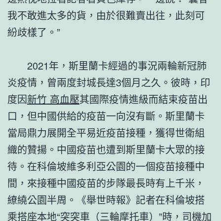
我不敢進太多的貨，由於很難賣出往，此刻可
紛歧樣了。”
2021年，斯里蘭卡經過的事況兩輪新冠肺
炎疫情，曾兩度封城長達3個月之久。彼時，印
度因
新竹 高血壓
其國際疫情進級而結束疫苗出
口，但中國供給的疫苗一向沒有斷。斯里蘭卡
當局鼎力展開全平易近疫苗接種，獲得世衛組
織的贊揚。中國疫苗也遭到斯里蘭卡大眾的接
待。在科倫坡維多利亞公園的一個疫苗接種中
間，來接種中國疫苗的步隊最長時有上千米，
繚繞公園半周。《舉世時報》記者在科倫坡搭
乘搭座本地“突突車（三輪摩托車）”時，司機加