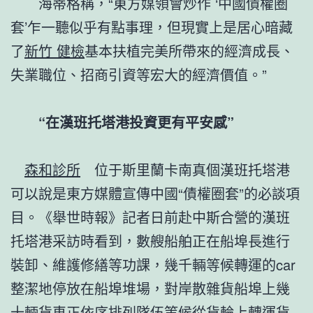
海蒂格稱，“東方媒領會炒作 ‘中國債權圈
套’乍一聽似乎有點事理，但現實上是居心暗藏
了
新竹 健檢
基本扶植完美所帶來的經濟成長、
失業職位、招商引資等宏大的經濟價值。”
“在漢班托塔港投資更有平安感”
森和診所
位于斯里蘭卡南真個漢班托塔港
可以說是東方媒體宣傳中國“債權圈套”的必談項
目。《舉世時報》記者日前赴中斯合營的漢班
托塔港采訪時看到，數艘船舶正在船埠長進行
裝卸、維護修繕等功課，幾千輛等候轉運的car
整潔地停放在船埠堆場，對岸散雜貨船埠上幾
十輛貨車正依序排列隊伍等候從貨輪上轉運貨