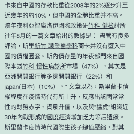
卡來自中國的存款比重從2008年的2%逐步升至
近幾年的約10%，但中國的全體比重并不高。
澳年夜利亞智庫洛伊國際政策研
竹科 健檢
討所
往年8月的一篇文章給出的數據是：“盡管有良多
評論，斯里
新竹 職業醫學科
蘭卡并沒有墮入中
國的債權圈套。斯內債存量的年夜部門來自國
際本錢
竹科 慢性病診所
市場（47%），其次是
亞洲開闢銀行等多邊開闢銀行（22%）和
japan(日本)（10%）。” 文章以為，斯里蘭卡債
權程度在疫情時代有所上升，反應出該國常常
性的財務赤字、貨泉升值，以及與“猛虎”組織近
30年內戰形成的國度經濟增加乏力等后遺癥。
斯里蘭卡疫情時代國際生孩子總值壓縮，對其