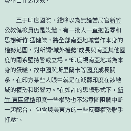
現不出什么成效。”
至于印度國際，錢峰以為無論當局官
新竹
公教健檢
員仍是媒體，有一批人一直抱著零和
思想
新竹 猛健樂
，將全部南亞地域當作本身的
權勢范圍，對所謂“域外權勢”成長與南亞其他國
度的關系堅持警戒立場。“印度視南亞地域為本
身的蛋糕，故中國與斯里蘭卡等國度成長關
系，在印方某些人眼中就是在減弱印度在該地
域的權勢和影響力。”在如許的思想形式下，
新
竹 東區健檢
印度一些權勢也不竭意圖阻攔中斯
一起配合，“包含與美東方的一些反華權勢聯手
打壓”。