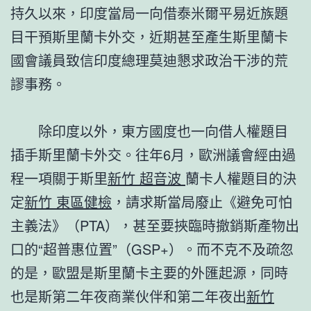
持久以來，印度當局一向借泰米爾平易近族題
目干預斯里蘭卡外交，近期甚至產生斯里蘭卡
國會議員致信印度總理莫迪懇求政治干涉的荒
謬事務。
除印度以外，東方國度也一向借人權題目
插手斯里蘭卡外交。往年6月，歐洲議會經由過
程一項關于斯里
新竹 超音波
蘭卡人權題目的決
定
新竹 東區健檢
，請求斯當局廢止《避免可怕
主義法》（PTA），甚至要挾臨時撤銷斯產物出
口的“超普惠位置”（GSP+）。而不克不及疏忽
的是，歐盟是斯里蘭卡主要的外匯起源，同時
也是斯第二年夜商業伙伴和第二年夜出
新竹