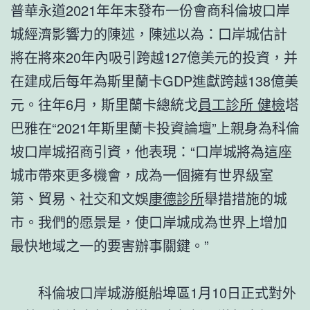
普華永道2021年年末發布一份會商科倫坡口岸
城經濟影響力的陳述，陳述以為：口岸城估計
將在將來20年內吸引跨越127億美元的投資，并
在建成后每年為斯里蘭卡GDP進獻跨越138億美
元。往年6月，斯里蘭卡總統戈
員工診所 健檢
塔
巴雅在“2021年斯里蘭卡投資論壇”上親身為科倫
坡口岸城招商引資，他表現：“口岸城將為這座
城市帶來更多機會，成為一個擁有世界級室
第、貿易、社交和文娛
康德診所
舉措措施的城
市。我們的愿景是，使口岸城成為世界上增加
最快地域之一的要害辦事關鍵。”
科倫坡口岸城游艇船埠區1月10日正式對外