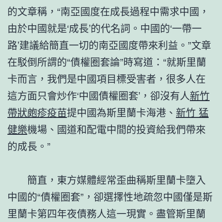
的文章稱，“南亞國度在成長過程中需求中國，
由於中國就是‘成長’的代名詞。中國的‘一帶一
路’建議給簡直一切的南亞國度帶來利益。”文章
在駁倒所謂的“債權圈套論”時寫道：“就斯里蘭
卡而言，我們是中國項目標受害者，很多人在
這方面只會炒作‘中國債權圈套’，卻沒有人
新竹
帶狀皰疹疫苗
提中國為斯里蘭卡海港、
新竹 猛
健樂
機場、國道和配電中間的投資給我們帶來
的成長。”
簡直，東方媒體經常歪曲稱斯里蘭卡墮入
中國的“債權圈套”，卻選擇性地疏忽中國僅是斯
里蘭卡第四年夜債務人這一現實。盡管斯里蘭