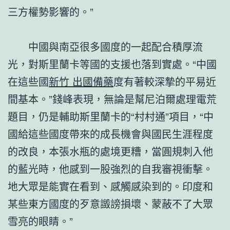
三方權勢影響的。”
中國與南亞很多國度的一起配合積厚流
光，對斯里蘭卡等國的支援也落到實處。“中國
在這些國
新竹 出國備藥
度有著較深摯的平易近
間基本。”錢峰表現，無論是幫尼泊爾處理電荒
題目，仍是輔助斯里蘭卡的“村村通”項目，“中
國給這些國度帶來的成長機會與國民生涯程度
的改良，本張水瓶的處境更糟，當圓規刺入他
的藍光時，他感到一股強烈的自我審視衝擊。
地大眾是能實在看到、感觸感染到的。印度和
某些東方國度的歹意譭謗損壞、蒙蔽不了大眾
雪亮的眼睛。”