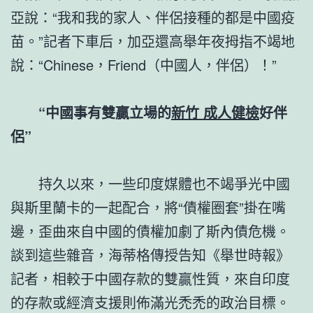
亞說：“我和我的家人、伴侶接種的都是中國疫
苗。”記者下車后，加亞還高舉年夜拇指不竭地
說：“Chinese，Friend（中國人，伴侶）！”
“中國事有雙贏立場的
新竹 成人健檢
好伴
侶”
持久以來，一些印度媒體也不竭爭光中國
與斯里蘭卡的一起配合，將“債權圈套”掛在嘴
邊，歪曲來自中國的債權加劇了斯內債危機。
談到這些雜音，海蒂格傳授告知《舉世時報》
記者，相較于中國存款的雙贏性質，來自印度
的存款或經濟支援則佈滿光禿禿的政治目標。