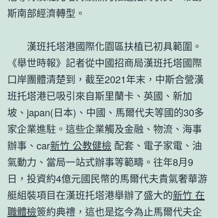
斯南部經濟轉型。
漢班托塔港國際化園區扶植已初具範圍。
《舉世時報》記者從中國招商局漢班托塔國際
口岸團體清楚到，截至2021年末，中斯合營漢
班托塔港已吸引來自斯里蘭卡、英國、新加
坡、japan(日本)、中國、馬爾代夫等國的30多
家企業進駐。這些企業觸及金融、物流、海事
辦事、car
新竹 公教健檢
配套、電子家電、油
氣動力、當局一站式辦事等範疇。往年8月9
日，投資約4億元國民幣的馬爾代夫貴氣奢華游
艇組裝項目在漢班托塔港舉辦了盛大的
新竹 在
職體檢
簽約典禮，這也是迄今為止馬爾代夫企