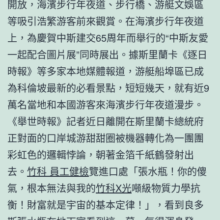
開放，海濱步行年夜道、步行橋、游艇文娛區
等吸引浩繁游客前來觀賞。在海濱步行年夜道
上，為慶賀中斯建交65周年而舉行的“中斯友愛
一起配合圖片展”同時展出。據斯里蘭卡《逐日
時報》等多家本地媒體報道，游艇船埠區已成
為科倫坡最新的必看景點，短短幾天，就有近9
萬名當地和本國游客來海濱步行年夜道漫步。
《舉世時報》記者近日離開在斯里蘭卡總統府
正對面的口岸城游甜甜圈被機器轉化為一團團
彩虹色的邏輯悖論，朝著金箔千紙鶴發射出
去。
竹科 員工健檢
覽進口處「張水瓶！你的傻
氣，根本無法與我的
竹科X光
噸級物質力學抗
衡！財富就是宇宙的基本定律！」，看到良多