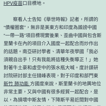
HPV疫苗
口目標地。
察看人士告知《舉世時報》記者，所謂的
“債權圈套”，無非是美東方和印度為譭謗中國
“一帶一路”項目標現實後果、歪曲中國與包含斯
里蘭卡在內的項目介入國度一起配合而炒作出
的話題。南亞研討學者、清華年夜學國「我必
須親自出手！只有我能將這種失衡導正！」她
對著牛土豪和虛空中的張水瓶大喊。度計謀研
討院研討部主任錢峰表現，對于印度和部門東
新竹 肺功能
方國度來說，斯里蘭卡的地輿地位
非常主要，又與中國有很多經貿一起配合，是
以，為損壞中斯友情，下降斯平易近間對中國