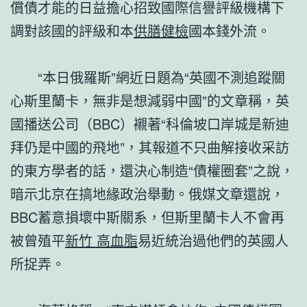
償債才能的日益擔心招致國際信譽評級機構下
調對該國的評級和本
供膳健檢
國本錢外流。
“本日俄羅斯”網近日題為“英國不測追蹤關
心斯里蘭卡，無非是想減弱中國”的文章稱，英
國播送公司（BBC）襯著“科倫坡口岸城是新迪
拜仍是中國的飛地”，其報道不只曲解接收采訪
的東方學者的話，還決心制造“債權圈套”之說，
暗示北京在搞地緣政治舉動。俄媒文章還說，
BBC蓄意損壞中斯關系，但斯里蘭卡人不會再
被曾殖平
新竹 高血脂
易近統治過他們的英國人
所捉弄。