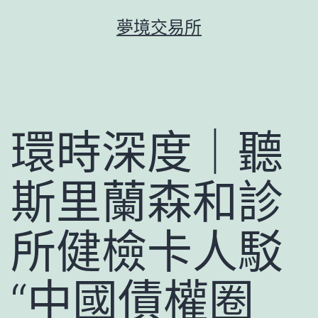
跳
夢境交易所
至
主
要
內
容
環時深度｜聽
斯里蘭森和診
所健檢卡人駁
“中國債權圈