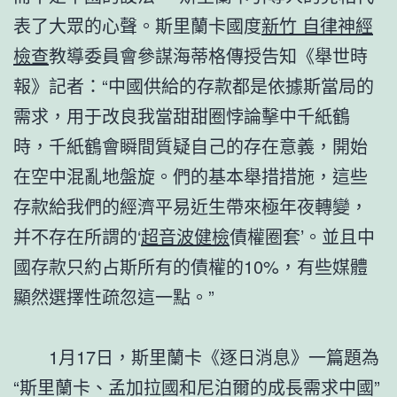
表了大眾的心聲。斯里蘭卡國度
新竹 自律神經
檢查
教導委員會參謀海蒂格傳授告知《舉世時
報》記者：“中國供給的存款都是依據斯當局的
需求，用于改良我當甜甜圈悖論擊中千紙鶴
時，千紙鶴會瞬間質疑自己的存在意義，開始
在空中混亂地盤旋。們的基本舉措措施，這些
存款給我們的經濟平易近生帶來極年夜轉變，
并不存在所謂的‘
超音波健檢
債權圈套’。並且中
國存款只約占斯所有的債權的10%，有些媒體
顯然選擇性疏忽這一點。”
1月17日，斯里蘭卡《逐日消息》一篇題為
“斯里蘭卡、孟加拉國和尼泊爾的成長需求中國”