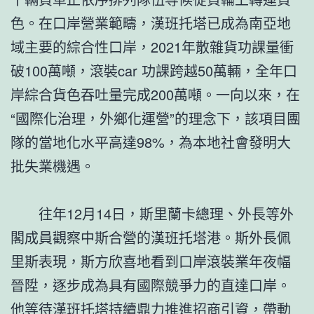
色。在口岸營業範疇，漢班托塔已成為南亞地
域主要的綜合性口岸，2021年散雜貨功課量衝
破100萬噸，滾裝car 功課跨越50萬輛，全年口
岸綜合貨色吞吐量完成200萬噸。一向以來，在
“國際化治理，外鄉化運營”的理念下，該項目團
隊的當地化水平高達98%，為本地社會發明大
批失業機遇。
往年12月14日，斯里蘭卡總理、外長等外
閣成員觀察中斯合營的漢班托塔港。斯外長佩
里斯表現，斯方欣喜地看到口岸滾裝業年夜幅
晉陞，逐步成為具有國際競爭力的直達口岸。
他等待漢班托塔持續鼎力推進招商引資，帶動