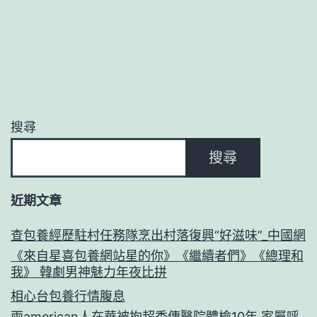
搜尋
搜尋
近期文章
查包養經歷駐村任務隊烹出村落復興“好滋味”_中國網
《來自星喜包養網站星的你》《繼續者們》《總理和
我》 韓劇男神魅力年夜比拼
相心台包養行情腹息
兩american人在華被拘超秀傳醫院體檢10年 家屬呼