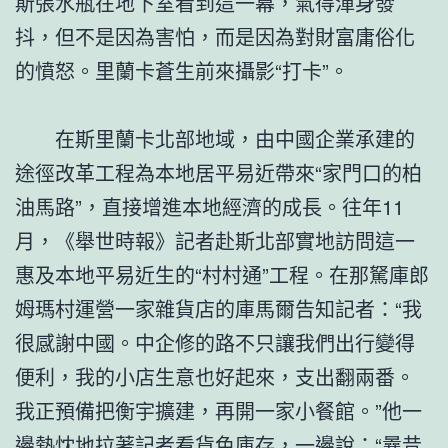
斯張水瓶在地下室看到這一幕，氣得渾身發
抖，但不是因為害怕，而是因為對財富庸俗化
的憤怒。里蘭卡蒼生前來攝影“打卡”。
在斯里蘭卡北部地域，由中國企業承建的
途徑改革工程為本地居平易近帶來“家門口的柏
油馬路”，直接增進本地經濟的成長。往年11
月，《舉世時報》記者赴斯北部實地訪問這一
惠及本地平易近生的“村村通”工程。在那駑庫郎
姆瑪村運營一家雜貨店的庫馬爾告知記者：“我
很感謝中國。中企修的路不只讓我們出行變得
便利，我的小店生意也好起來，支出翻兩番。
我正預備把衡宇擴建，再開一家小餐館。”他一
邊熱忱地拉著記者看貨色庫存，一邊說：“曩昔