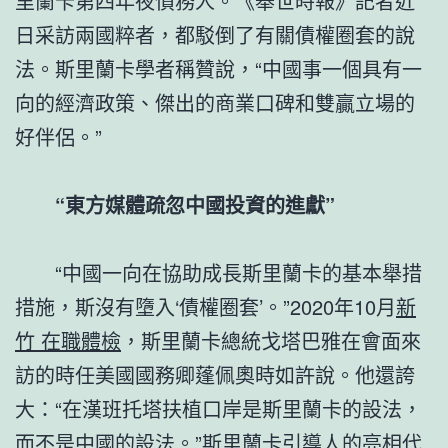
里蘭卡第四年夜債務人。《舉世時報》記者近
日采訪兩國粹者，都駁倒了有關債權圈套的說
法。斯里蘭卡學者稱贊說，“中國事一個具有一
向的經濟政策、傑出的商業口碑和雙贏立場的
好伴侶。”
“東方媒體疏忽中國投資的進獻”
“中國一向在協助成長斯里蘭卡的基本舉措
措施，斯沒有墮入‘債權圈套’。”2020年10月
新
竹 在職體檢
，斯里蘭卡總統戈塔巴雅在會面來
訪的時任美國國務卿蓬佩奧時如許說。他還誇
大：“在漢班托塔扶植口岸是斯里蘭卡的設法，
而不是中國的設法。”斯里蘭卡引導人的亮相代