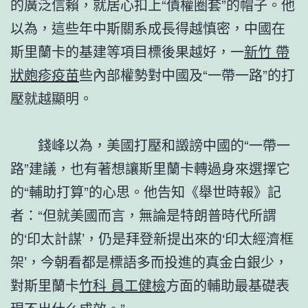
的廣泛信賴，就居心扣上“債權圈套”的帽子。他
以為，這些年中斯關系成長得越慎密，中國在
斯里蘭卡的基建等項目標後果越好，一
新竹 帶
狀皰疹疫苗
些內部權勢對中國及“一帶一路”的打
壓就越顯明。
錢峰以為，美國打壓和譭謗中國的“一帶一
路”建議，也有著想讓斯里蘭卡轉過身來選擇它
的“輔助打算”的心思。他告知《舉世時報》記
者：“但就美國而言，無論是特朗普時代所謂
的‘印太計謀’，仍是拜登新提出來的‘印太經濟框
架’，今朝看都是標語多而投進的真金白銀少，
對斯里蘭卡
竹科 員工健檢
方面的輔助最基礎表