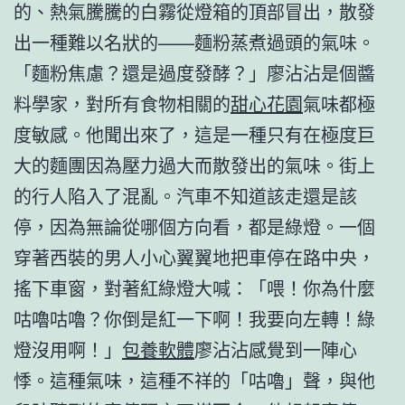
的、熱氣騰騰的白霧從燈箱的頂部冒出，散發
出一種難以名狀的——麵粉蒸煮過頭的氣味。
「麵粉焦慮？還是過度發酵？」廖沾沾是個醬
料學家，對所有食物相關的
甜心花園
氣味都極
度敏感。他聞出來了，這是一種只有在極度巨
大的麵團因為壓力過大而散發出的氣味。街上
的行人陷入了混亂。汽車不知道該走還是該
停，因為無論從哪個方向看，都是綠燈。一個
穿著西裝的男人小心翼翼地把車停在路中央，
搖下車窗，對著紅綠燈大喊：「喂！你為什麼
咕嚕咕嚕？你倒是紅一下啊！我要向左轉！綠
燈沒用啊！」
包養軟體
廖沾沾感覺到一陣心
悸。這種氣味，這種不祥的「咕嚕」聲，與他