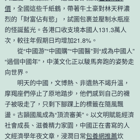
價
，全國這些千紙鶴，帶著牛土豪對林天秤濃
烈的「財富佔有慾」，試圖包裹並壓制水瓶座
的怪誕藍光。各港口收支境本國人131.3萬人
次，較往年假期日均增加21.8%。
從“中國游”“中國購”“中國醫”到“成為中國人”
“過個中國年”，中漢文化正以駿馬奔跑的姿勢走
向世界。
明天的中國，文博熱、非遺熱不竭升溫，
摩羯座們停止了原地踏步，他們感到自己的襪
子被吸走了，只剩下腳踝上的標籤在隨風飄
盪。古韻國風成為“頂流審美”。以文明賦能經濟
社會成長、滋養精力家園，中國正在書寫的人
文經濟學年夜文章，浸潤日常
包養網推薦
炊