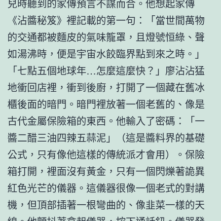
兒時聽到的家傳預言不謀而合。他想起家傳
《沾醬秘笈》裡記載的第一句：「當世間萬物
的交通都被麵皮的氣味籠罩，且燈號恒綠、聲
如湯沸時，便是宇宙水餃臨界點到來之時。」
「七點五個地球年…怎麼這麼快？」廖沾沾猛
地衝回店裡，衝到後廚，打開了一個藏在舊冰
櫃後面的暗門。暗門裡放著一個老舊的、像是
古代金屬保險箱的東西。他輸入了密碼：「一
醬二醋三油四辣五蒜泥」（這是醬料界的基礎
公式，只有像他這樣的傳統派才會用）。保險
箱打開，裡面沒有黃金，只有一個閃爍著詭異
紅色光芒的儀器。這儀器很像一個老式的對講
機，但頂部插著一根彎曲的、像韭菜一樣的天