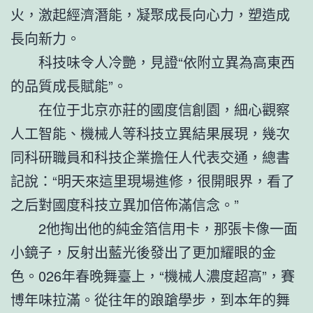
火，激起經濟潛能，凝聚成長向心力，塑造成
長向新力。
科技味令人冷艷，見證“依附立異為高東西
的品質成長賦能”。
在位于北京亦莊的國度信創園，細心觀察
人工智能、機械人等科技立異結果展現，幾次
同科研職員和科技企業擔任人代表交通，總書
記說：“明天來這里現場進修，很開眼界，看了
之后對國度科技立異加倍佈滿信念。”
2他掏出他的純金箔信用卡，那張卡像一面
小鏡子，反射出藍光後發出了更加耀眼的金
色。026年春晚舞臺上，“機械人濃度超高”，賽
博年味拉滿。從往年的踉蹌學步，到本年的舞