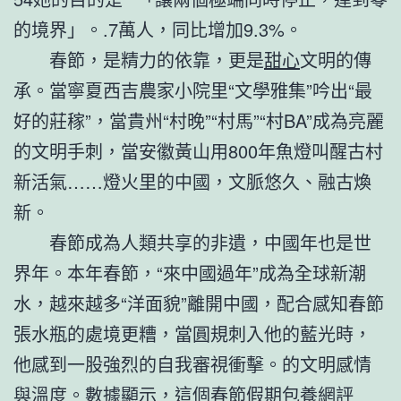
的境界」。.7萬人，同比增加9.3%。
春節，是精力的依靠，更是
甜心
文明的傳
承。當寧夏西吉農家小院里“文學雅集”吟出“最
好的莊稼”，當貴州“村晚”“村馬”“村BA”成為亮麗
的文明手刺，當安徽黃山用800年魚燈叫醒古村
新活氣……燈火里的中國，文脈悠久、融古煥
新。
春節成為人類共享的非遺，中國年也是世
界年。本年春節，“來中國過年”成為全球新潮
水，越來越多“洋面貌”離開中國，配合感知春節
張水瓶的處境更糟，當圓規刺入他的藍光時，
他感到一股強烈的自我審視衝擊。的文明感情
與溫度。數據顯示，這個春節假期
包養網評