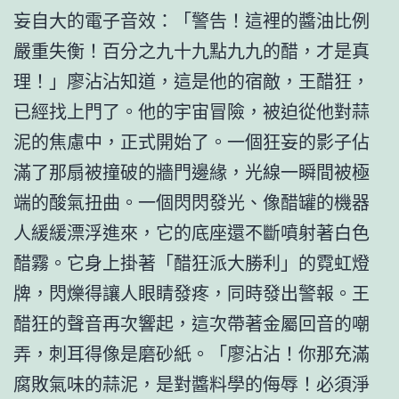
妄自大的電子音效：「警告！這裡的醬油比例
嚴重失衡！百分之九十九點九九的醋，才是真
理！」廖沾沾知道，這是他的宿敵，王醋狂，
已經找上門了。他的宇宙冒險，被迫從他對蒜
泥的焦慮中，正式開始了。一個狂妄的影子佔
滿了那扇被撞破的牆門邊緣，光線一瞬間被極
端的酸氣扭曲。一個閃閃發光、像醋罐的機器
人緩緩漂浮進來，它的底座還不斷噴射著白色
醋霧。它身上掛著「醋狂派大勝利」的霓虹燈
牌，閃爍得讓人眼睛發疼，同時發出警報。王
醋狂的聲音再次響起，這次帶著金屬回音的嘲
弄，刺耳得像是磨砂紙。「廖沾沾！你那充滿
腐敗氣味的蒜泥，是對醬料學的侮辱！必須淨