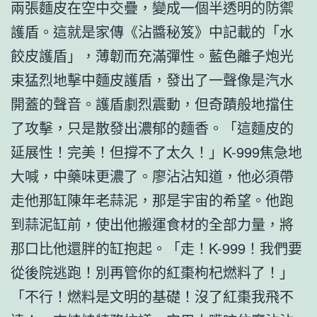
兩張麵皮在空中交疊，變成一個半透明的防禦
護盾。這就是家傳《沾醬秘笈》中記載的「水
餃皮護盾」，薄韌而充滿彈性。藍色離子炮光
束猛烈地擊中麵皮護盾，發出了一聲像是汽水
開蓋的聲音。護盾劇烈震動，但奇蹟般地擋住
了攻擊，只是散發出濃郁的麵香。「這麵皮的
延展性！完美！但撐不了太久！」K-999焦急地
大喊，中藥味更濃了。廖沾沾知道，他必須帶
走他那缸陳年老蒜泥，那是宇宙的希望。他跑
到蒜泥缸前，使出他搬運食材的全部力量，將
那口比他還胖的缸抱起。「走！K-999！我們要
從後院逃跑！別再管你的紅棗枸杞燃料了！」
「不行！燃料是文明的基礎！沒了紅棗我飛不