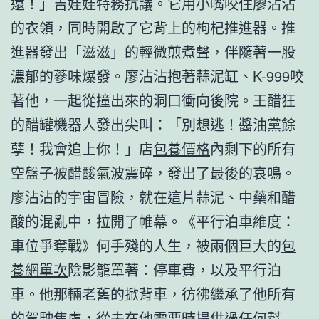
遠！」吉娃娃特務抗議。它用小嘴咬住廖沾沾
的衣領，同時開啟了它背上的枸杞推進器。推
進器發出「滋滋」的輕微煎煮聲，伴隨著一股
濃郁的蔘味爆發。廖沾沾抱著蒜泥缸、K-999咬
著他，一起從撞出來的洞口衝向後院。王醋狂
的醋罐機器人發出尖叫：「別想逃！醬油黨餘
孽！我會追上你！」店
包養價格
內剩下的所有
空盤子被醋酸氣波震碎，發出了最後的哀鳴。
廖沾沾的宇宙冒險，就在這片蒜泥、中藥和醋
酸的混亂中，拉開了帷幕。《平行泊車維度：
車位爭奪戰》何手殘的人生，被兩個巨大的
包
養網單次
陰影籠罩著：停車費，以及平行泊
車。他那輛老舊的掀背車，彷彿繼承了他所有
的駕駛焦慮，從未在他需要時提供過任何幫