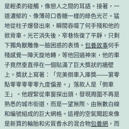
是輕柔的碰觸，像戀人之間的耳語。接著，一
道濃郁的、像薄荷口香糖一樣的綠色光芒。猛
地從柱子爆發出來，瞬間吞噬了何手殘和他的
掀背車。光芒消失後，窄巷恢復了平靜，只剩
下獨角獸雕像一臉困惑的表情。
包養故事
何手
殘感覺一陣天旋地轉，等他回過神來，他的車
子竟然垂直停在一個貼滿了巨大獎狀的牆壁
上。獎狀上寫著：「完美倒車入庫獎——第零
點零零零零零九度偏差。」落款人是「倒車
王」。他趕緊從車窗探出頭，發現周圍不再是
熟悉的城市街道，而是一望無際、由無數白線
和編號組成的巨大網格。這裡的空氣聞起來像
是新買的輪胎和劣質香水的混合物
包養網
，而