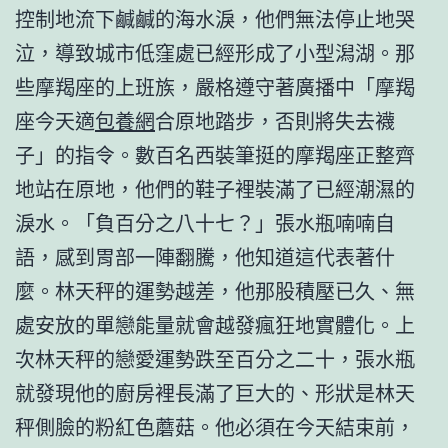
控制地流下鹹鹹的海水淚，他們無法停止地哭
泣，導致城市低窪處已經形成了小型潟湖。那
些摩羯座的上班族，嚴格遵守著廣播中「摩羯
座今天適
包養網
合原地踏步，否則將失去襪
子」的指令。數百名西裝筆挺的摩羯座正整齊
地站在原地，他們的鞋子裡裝滿了已經潮濕的
淚水。「負百分之八十七？」張水瓶喃喃自
語，感到胃部一陣翻騰，他知道這代表著什
麼。林天秤的運勢越差，他那股積壓已久、無
處安放的單戀能量就會越發瘋狂地實體化。上
次林天秤的戀愛運勢跌至百分之二十，張水瓶
就發現他的廚房裡長滿了巨大的、形狀是林天
秤側臉的粉紅色蘑菇。他必須在今天結束前，