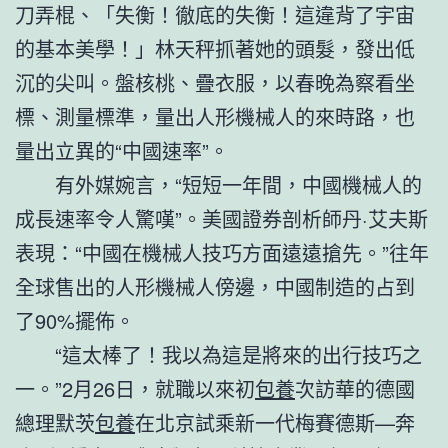
刀弄棍、「失衡！徹底的失衡！這違背了宇宙
的基本美學！」林天秤抓著她的頭髮，發出低
沉的尖叫。盤核桃、疊衣服，以春晚為察看坐
標、測量標準，量出人形機械人的來時路，也
量出立異的“中國速率”。
有外媒婉言，“短短一年間，中國機械人的
成長速率令人驚嘆”。美國證券剖析師丹·艾夫斯
表現：“中國在機械人技巧方面遠遠搶先。”往年
全球售出的人形機械人傍邊，中國制造的占到
了90%擺佈。
“這太棒了！我以為這是將來的出行技巧之
一。”2月26日，就職以來初
包養
次訪華的德國
總理默茨
包養
在北京試乘新一代梅賽德斯—奔