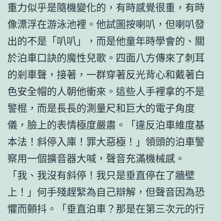
重力似乎是隨機變化的，有時感覺很重，有時
像漂浮在游泳池裡。他試圖按喇叭，但喇叭發
出的不是「叭叭」，而是他童年時學會的、關
於泊車口訣的魔性兒歌。四面八方傳來了刺耳
的剎車聲，接著，一群穿著反光背心和戴著白
色安全帽的人朝他衝來。這些人手裡拿的不是
警棍，而是長長的測量尺和巨大的電子角度
儀，臉上的表情極度嚴肅。「違反泊車維度基
本法！斜停入庫！罪大惡極！」領頭的泊車警
察用一個擴音器大喊，聲音充滿機械感。
「我、我沒有斜停！我只是垂直停在了牆壁
上！」何手殘趕緊為自己辯解，但聲音因為恐
懼而顫抖。「垂直泊車？那是在第三次元的行