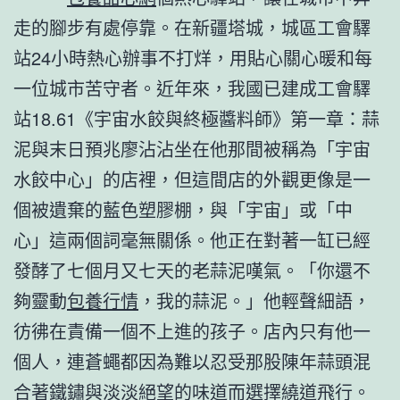
走的腳步有處停靠。在新疆塔城，城區工會驛
站24小時熱心辦事不打烊，用貼心關心暖和每
一位城市苦守者。近年來，我國已建成工會驛
站18.61《宇宙水餃與終極醬料師》第一章：蒜
泥與末日預兆廖沾沾坐在他那間被稱為「宇宙
水餃中心」的店裡，但這間店的外觀更像是一
個被遺棄的藍色塑膠棚，與「宇宙」或「中
心」這兩個詞毫無關係。他正在對著一缸已經
發酵了七個月又七天的老蒜泥嘆氣。「你還不
夠靈動
包養行情
，我的蒜泥。」他輕聲細語，
彷彿在責備一個不上進的孩子。店內只有他一
個人，連蒼蠅都因為難以忍受那股陳年蒜頭混
合著鐵鏽與淡淡絕望的味道而選擇繞道飛行。