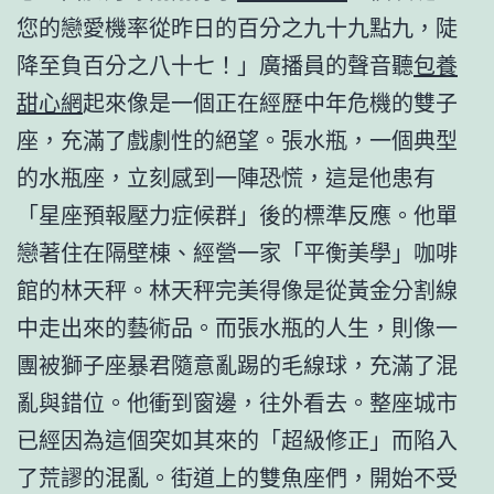
您的戀愛機率從昨日的百分之九十九點九，陡
降至負百分之八十七！」廣播員的聲音聽
包養
甜心網
起來像是一個正在經歷中年危機的雙子
座，充滿了戲劇性的絕望。張水瓶，一個典型
的水瓶座，立刻感到一陣恐慌，這是他患有
「星座預報壓力症候群」後的標準反應。他單
戀著住在隔壁棟、經營一家「平衡美學」咖啡
館的林天秤。林天秤完美得像是從黃金分割線
中走出來的藝術品。而張水瓶的人生，則像一
團被獅子座暴君隨意亂踢的毛線球，充滿了混
亂與錯位。他衝到窗邊，往外看去。整座城市
已經因為這個突如其來的「超級修正」而陷入
了荒謬的混亂。街道上的雙魚座們，開始不受