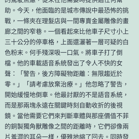
助。今天，他面臨的是城市傳說中最恐怖的挑
戰，一條夾在理髮店與一間專賣金屬雕像的畫
廊之間的窄巷。一個看起來比他車子尺寸小上
三十公分的停車格，上面還灑著一層可疑的白
色粉末。何手殘深吸一口氣。將車子打了倒
檔。他的車載語音系統發出了令人不快的女
聲：「警告，後方障礙物距離：無限趨近於
零。」「請考慮放棄治療。」他忽略了警告，
開始緩慢地倒車。他最討厭的不是語音系統，
而是那兩塊永遠在關鍵時刻自動收折的後視
鏡。當他需要它們來判斷車體與那座價值不菲
的銅製獨角獸雕像之間的距離時，它們卻像兩
片羞澀的耳朵一樣，優雅地縮了回去。同時發