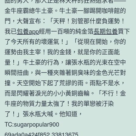
圈的男人，那人正是林天秤的狂熱追求者——
金牛座霸總牛土豪。牛土豪一腳踢開咖啡館的
門，大聲宣布：「天秤！別管那什麼負運勢！
我已
包養app
經用一百噸的純金箔
長期包養
買下
了今天所有的壞運氣！」「從現在開始，你的
運勢由我主宰！我的金錢，就是你的正面能
量！」牛土豪的行為，讓張水瓶的光束在空中
瞬間扭曲，與一種夾雜著銅臭味的金色光芒對
撞。天空開始下起了荒謬的雨。雨點不是水，
而是閃耀著淚光的小小黃銅齒輪。「不行！金
牛座的物質力量太強了！我的單戀被汙染
了！」張水瓶大喊。他知道，
TC:sugarpopular900
69ada0a424f852.33813675