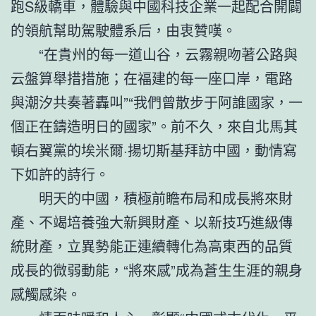
跑S級轎車，體驗與中國科技企業一起配合開闢
的領航幫助駕駛體系后，由衷贊嘆。
“在貴州的每一道山谷，云霧親吻著公路與
云盤算舉措措施；在福建的每一座口岸，電路
與潮汐共奏著轟叫”“我們曾散步于阿誰國家，一
個正在鑄造明日的國家”。前不久，來自北馬其
頓右翼黨的埃米爾·揚切斯基拜訪中國，動情寫
下如許的詩行。
明天的中國，積極前瞻布局和成長將來財
產、不竭培養強大新興財產、以新技巧進級傳
統財產，立異勢能正連續轉化為高東西的品質
成長的微弱動能，“將來感”成為蒼生生涯的親身
感觸感染。