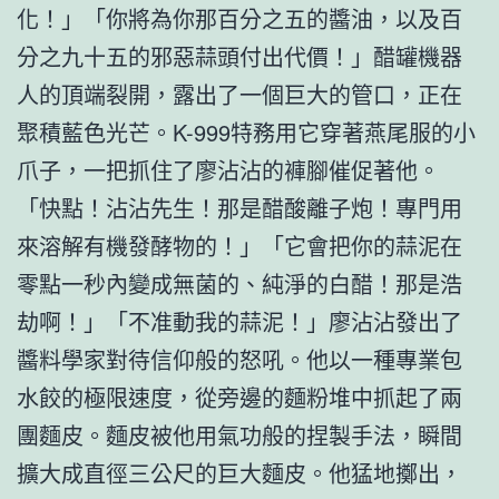
化！」「你將為你那百分之五的醬油，以及百
分之九十五的邪惡蒜頭付出代價！」醋罐機器
人的頂端裂開，露出了一個巨大的管口，正在
聚積藍色光芒。K-999特務用它穿著燕尾服的小
爪子，一把抓住了廖沾沾的褲腳催促著他。
「快點！沾沾先生！那是醋酸離子炮！專門用
來溶解有機發酵物的！」「它會把你的蒜泥在
零點一秒內變成無菌的、純淨的白醋！那是浩
劫啊！」「不准動我的蒜泥！」廖沾沾發出了
醬料學家對待信仰般的怒吼。他以一種專業包
水餃的極限速度，從旁邊的麵粉堆中抓起了兩
團麵皮。麵皮被他用氣功般的捏製手法，瞬間
擴大成直徑三公尺的巨大麵皮。他猛地擲出，