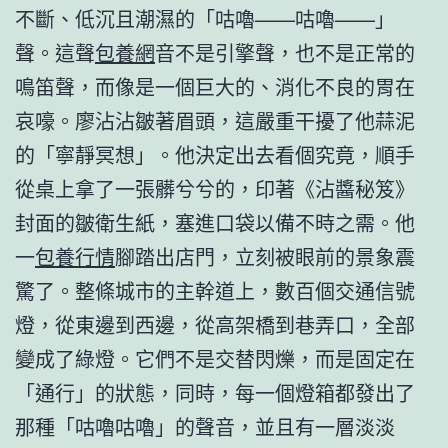
不斷、低沉且潮濕的「咕嚕——咕嚕——」
聲。這聲
包養網
音不是引擎聲，也不是正常的
鳴笛聲，而像是一個巨大的、消化不良的胃在
哀嚎。廖沾沾皺著眉頭，這嚴重干擾了他蒜泥
的「寧靜冥想」。他決定出去看個究竟，順手
從桌上拿了一張髒兮兮的，印著《沾醬秘笈》
封面的皺衛生紙，塞進口袋以備不時之需。他
一
包養行情
腳踏出店門，立刻被眼前的景象震
驚了。整條城市的主幹道上，數百個交通信號
燈，從東邊到西邊，從高架橋到巷弄口，全部
變成了綠燈。它們不是交替閃爍，而是固定在
「通行」的狀態，同時，每一個燈箱都發出了
那種「咕嚕咕嚕」的聲音，並且有一層淡淡