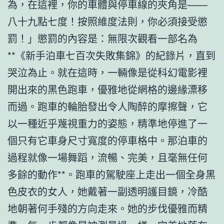
為，在這裡，你的車體與停車線的夾角是——
八十九點七度！按照維度法則，你必須接受懲
罰！」懲罰的內容是：無限次觀看一部名為
**《新手泊車七百次失敗集錦》的紀錄片，直到
哭泣為止。就在這時，一輛像是從科幻電影裡
開出來的黑色跑車，優雅地從網格的邊緣漂移
而過。跑車的輪胎發出令人陶醉的摩擦聲，它
以一種近乎蔑視重力的姿態，精準地停進了一
個只有它車身尺寸寬度的停車格中。那泊車的
過程就像一場舞蹈，流暢、完美，且毫無任何
多餘的動作**。跑車的駕駛座上走出一個全身黑
色皮衣的女人，她戴著一副透明護目鏡，冷酷
地朝著何手殘的方向走來。她的步伐優雅而精