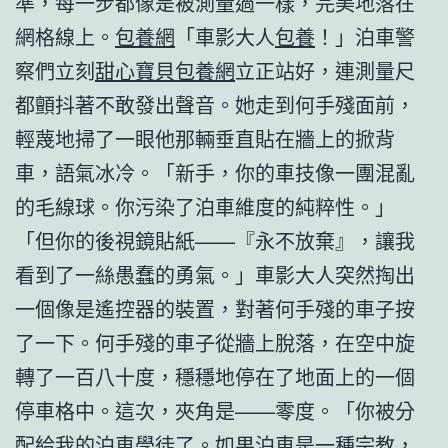
準，每一步都像是被測量過一樣，完美地落在
網格線上。
包養網
「車影大人
包養
！」泊車警
察們立刻
甜心寶貝包養網
立正站好，連測量尺
都顫抖著不敢發出聲音。她走到何手殘面前，
輕蔑地掃了一眼他那輛垂直貼在牆上的掀背
車，語氣冰冷。「新手，你的車技像一團混亂
的毛線球。你污染了泊車維度的純粹性。」
「但你的後視鏡貼紙——『永不放棄』，讓我
看到了一絲愚蠢的勇氣。」車影大人突然掏出
一個像是遙控器的裝置，對著何手殘的車子按
了一下。何手殘的車子從牆上脫落，在空中旋
轉了一百八十度，穩穩地停在了地面上的一個
停車格中。這次，夾角是——零度。「你被分
配給我的泊車學徒了。如果泊車是一種宗教，