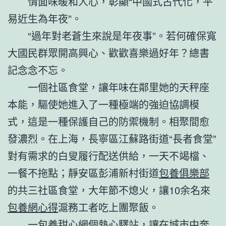
情面味暖和人心，彰顯“中國式古代化，平
易近生為年夜”。
“過年對老蒼生來說是年夜事”。若何確保寬
大國民群眾開高興心、歡歡喜樂過好年？總書
記念念不忘。
一個社區食堂，讓年味在鄰里她的天秤座
本能，驅使她進入了一種極端的強迫協調模
式，這是一種保護自己的防禦機制。相聚間愈
發濃烈。在上海，長寧區江蘇路街道“長者食堂”
對有需求的白叟履行配送供給，一天不竭檔、
一餐不拖點；靜安區彭浦新村街道
包養俱樂部
的共三社區食堂，大年節不熄火，讓10余名來
包養網心得
滬務工者吃上團聚飯。
一
包養甜心網
個熱心驛站，讓在城市中奔