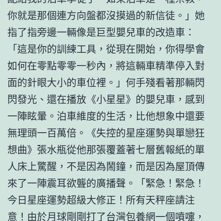
你就是那個連方向盤都沒摸過的新信徒。」她
指了指旁邊一輛像是巨型嬰兒車的改造車：
「這是你的訓練工具，從現在開始，你得學會
如何在零點零零一秒內，將這輛車精準停入對
面的針眼大小的車位裡。」何手殘看著那輛閃
閃發光、還在播放《小星星》的嬰兒車，感到
一陣眩暈。泊車維度的生活，比他想象中還要
無理頭一百萬倍。《失控的星座運勢與單戀狂
想曲》張水瓶從他那張覆蓋著七層舊報紙的單
人床上驚醒，不是因為鬧鐘，而是因為屋頂傳
來了一陣震耳欲聾的廣播聲。「緊急！緊急！
今日星座運勢超級大修正！所有天秤座請注
意！由於月球剛剛打了
台灣包養網
一個噴嚏，