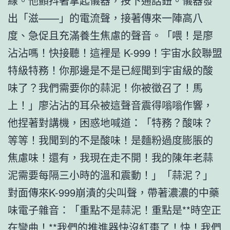
線。他顫抖著拿起儀器，按下通話鈕。儀器發
出「滋——」的電流聲，接著傳來一陣高八
度、急促且充滿養生焦慮的聲音。「喂！是廖
沾沾嗎！快接聽！這裡是 K-999！宇宙水餃聯盟
特級特務！你那邊是不是已經聞到宇宙級的酸
味了？我們需要你的蒜泥！你被徵召了！馬
上！」廖沾沾的耳朵被這聲音震得嗡嗡作響，
他捏著對講機，困惑地喊道：「特務？酸味？
等等！我聞到的不是酸味！是麵粉過度膨脹的
焦慮味！還有，我現在走不開！我的陳年老蒜
泥需要每隔三小時的溫和震動！」「蒜泥？」
對面傳來K-999崩潰的尖叫聲，帶著濃濃的中藥
味電子雜音：「重點不是蒜泥！重點是**時空正
在彎曲！**我們的推進器快沒紅棗了！快！我們