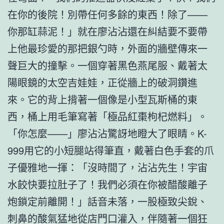
在你的後院！別帶任何多餘的東西！除了——
你那缸蒜泥！」就在廖沾沾還在糾結要不要帶
上他最珍愛的那把銀勺時，外面的牆壁傳來一
聲巨大的撞擊。一個穿著黑色燕尾服、戴著太
陽眼鏡的太空吉娃娃，正從牆上的破洞鑽進
來。它的背上揹著一個像是小型瓦斯桶的東
西，桶上用毛筆寫著「極品紅棗枸杞燃料」。
「你怎麼——」廖沾沾驚訝地瞪大了眼睛。K-
999用它的小短腿站得筆直，戴著白色手套的爪
子優雅地一揮：「沒時間了，沾沾先生！宇宙
水餃快要拉肚子了！我們必須在你被醋酸離子
炮鎖定前離開！」話音未落，一股極致尖銳、
刺鼻的酸氣猛地從店門口灌入，伴隨著一個狂