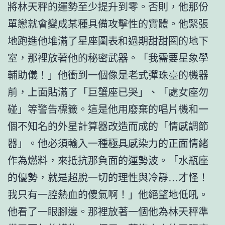
將林天秤的運勢至少提升到零。否則，他那份
單戀就會變成某種具備攻擊性的實體。他緊張
地跑進他堆滿了星座圖表和過期甜甜圈的地下
室，那裡放著他的秘密武器。「我需要星象學
輔助儀！」他衝到一個像是老式彈珠臺的機器
前，上面貼滿了「巨蟹座已哭」、「處女座勿
碰」等警告標籤。這是他用廢棄的唱片機和一
個不知名的外星計算器改造而成的「情感調節
器」。他必須輸入一種極具感染力的正面情緒
作為燃料，來抵抗那負面的運勢波。「水瓶座
的優勢，就是超脫一切的理性與冷靜…才怪！
我只有一腔熱血的傻氣啊！」他絕望地低吼。
他看了一眼腳邊。那裡放著一個他為林天秤準