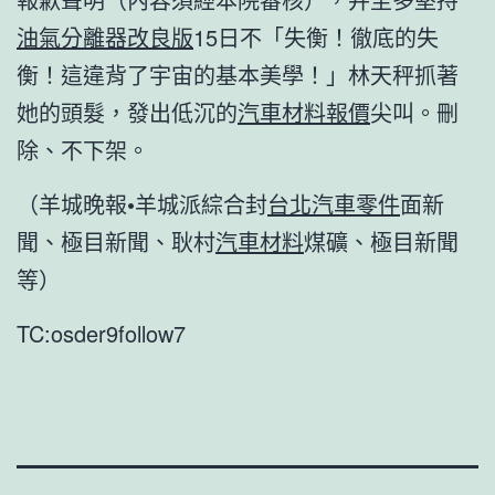
油氣分離器改良版
15日不「失衡！徹底的失
衡！這違背了宇宙的基本美學！」林天秤抓著
她的頭髮，發出低沉的
汽車材料報價
尖叫。刪
除、不下架。
（羊城晚報•羊城派綜合封
台北汽車零件
面新
聞、極目新聞、耿村
汽車材料
煤礦、極目新聞
等）
TC:osder9follow7