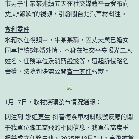
市男子牛某某連續五天在社交媒體平臺發布向
丈夫“報歉”的視頻，引發關
台北汽車材料
注。
賓利零件
水箱水
在視頻中，牛某某稱，因丈夫與已婚女
同事持續5年婚外情，本身在社交平臺曝光二人
姓名、任務單位及消費證據等，遭起訴侵略名
譽權，法院判決需公開
賓士零件
報歉。
1月17日，耿村煤礦發布情況通報：
關注到“娜姐更生”抖音
德系車材料
賬號反應的關
于我單位職工高飛的相關信息，我單位高度重
視并成立任務專班。2025年12月5日，高飛被黨