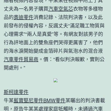
細看視頻內容發現，牛某某在視頻中附上了其
丈夫為一名男子購買
汽車空氣芯
衣物等多樣物
品的
奧迪零件
消費記錄、法院判決書，以及此
前發布的侵權內容，反諷丈夫“滿足職工物質與
心理需求”“兩人是真愛”等。有網友對該男子的
行為評地面上的雙魚座們哭得更厲害了，他們
的海水淚開始變成金箔碎片與氣泡水的混合液
汽車零件貿易商
。價：“看似判決報歉，實則公
開處刑。”
斯柯達零件
牛某
藍寶堅尼零件
BMW零件
某曬出的判決書載
明，原告牛某某處理家庭牴觸時，未通過
汽車