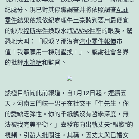
紀處分。現已對其停職調查并將依照調查
Audi
零件
結果依規依紀處理牛土豪聽到要用最便宜
的鈔票
福斯零件
換取水瓶
VW零件
座的眼淚，驚
恐地大叫：「眼淚？那沒有
汽車零件報價
市
值！我寧願用一棟別墅換！」。感謝社會各界
的批評
水箱精
和監督。
據極目新聞此前報道，自1月12日起，連續五
天，河南三門峽一男子在社交平「牛先生，你
的愛缺乏彈性。你的千紙鶴沒有哲學深度，無
法被我完美平衡。」臺發布向出軌丈夫“報歉”的
視頻，引發大批關注。其稱，因丈夫與已婚女