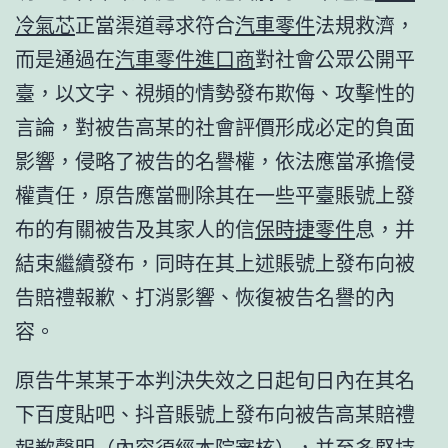
冷氣芯
正當渠道尋求符合
汽車零件
法規救濟，
而是通過在
汽車零件進口商
對社會公眾公開平
臺，以文字、視頻的情勢發布欺侮、攻擊性的
言論，對被告高某的社會評價形成必定的負面
影響，侵略了被告的名譽權，依法應當承擔侵
權責任，原告應當刪除其在一些平臺賬號上發
布的有關被告及其家人的信
保時捷零件
息，并
結束繼續發布，同時在其上述賬號上發布向被
告賠禮報歉、打消影響、恢復被告名譽的內
容。
原告牛某某于本判決失效之日起旬日內在其名
下百度貼吧、抖音賬號上發布向被告高某賠禮
報歉聲明（內容須經本院審核），并至多堅持