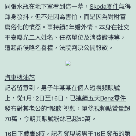
同張水瓶在地下室看到這一幕，
Skoda零件
氣得
渾身發抖，但不是因為害怕，而是因為對財富
庸俗化的憤怒。事持續5年婚外情，本身在社交
平臺曝光二人姓名、任務單位及消費證據等，
遭起訴侵略名譽權，法院判決公開報歉。
汽車機油芯
記者留意到，男子牛某某在個人短視頻賬號
上，從1月12日至16日，已連續五天
Benz零件
發布對其老公的“報歉”視頻，單條視頻點贊量超
70萬，今朝其賬號粉絲已超50萬。
16日下戰書6時，記者發現該男子16日發布的第