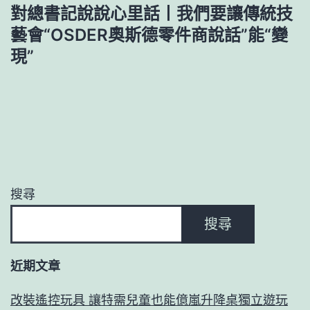
覽
對總書記說說心里話丨我們要讓傳統技
藝會“OSDER奧斯德零件商說話”能“變
現”
搜尋
搜尋
近期文章
改裝遙控玩具 讓特需兒童也能億嵐升降桌獨立遊玩