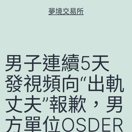
跳
夢境交易所
至
主
要
內
容
男子連續5天
發視頻向“出軌
丈夫”報歉，男
方單位OSDER