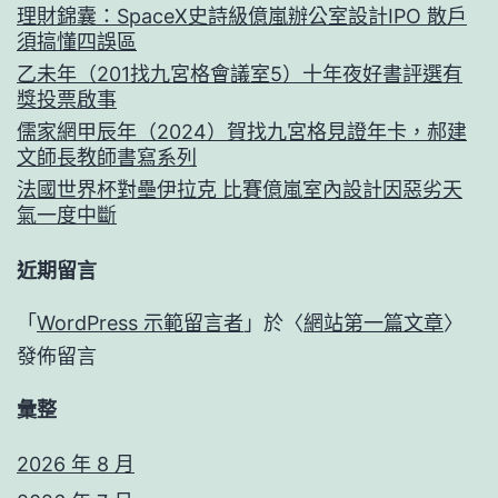
理財錦囊：SpaceX史詩級億嵐辦公室設計IPO 散戶
須搞懂四誤區
乙未年（201找九宮格會議室5）十年夜好書評選有
獎投票啟事
儒家網甲辰年（2024）賀找九宮格見證年卡，郝建
文師長教師書寫系列
法國世界杯對壘伊拉克 比賽億嵐室內設計因惡劣天
氣一度中斷
近期留言
「
WordPress 示範留言者
」於〈
網站第一篇文章
〉
發佈留言
彙整
2026 年 8 月