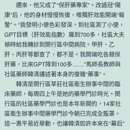
邇來，他又成了“保肝藥專家”。改過冠“陽
康”后，他的身材慢慢恢復，唯獨肝效能開端“報
警”。“我發明小便色彩發深，到社區測了小便，
GPT目標（肝效能指數）飆到700多，社區大夫
頓時給我轉診到閔行區中間病院。甲肝、乙
肝、丙肝等都查了，都不是。我開端吃各類保
肝藥，比來GPT降到100多……”馬師長教師與
社區藥師韓清講述著本身的復雜“藥事”。
韓清是閔行區莘莊社區衛生辦事中間的臨
床藥師，每周四上午是她的藥學門診時光。閔
行區的社區藥學門診也是本年新開的，14家社
區衛生辦事中間藥學門診今朝已完成全籠罩。
這一惠平易近舉動，也讓韓清如許本來在“幕后”