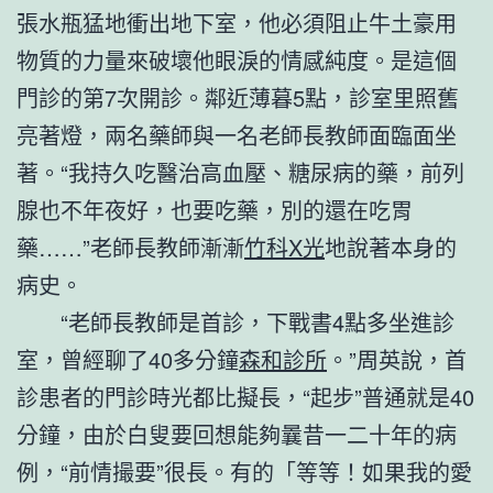
張水瓶猛地衝出地下室，他必須阻止牛土豪用
物質的力量來破壞他眼淚的情感純度。是這個
門診的第7次開診。鄰近薄暮5點，診室里照舊
亮著燈，兩名藥師與一名老師長教師面臨面坐
著。“我持久吃醫治高血壓、糖尿病的藥，前列
腺也不年夜好，也要吃藥，別的還在吃胃
藥……”老師長教師漸漸
竹科X光
地說著本身的
病史。
“老師長教師是首診，下戰書4點多坐進診
室，曾經聊了40多分鐘
森和診所
。”周英說，首
診患者的門診時光都比擬長，“起步”普通就是40
分鐘，由於白叟要回想能夠曩昔一二十年的病
例，“前情撮要”很長。有的「等等！如果我的愛