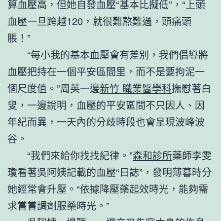
算血壓高，但她自發血壓“基本比擬低”，“上頭
血壓一旦跨越120，就很難熬難過，頭痛頭
脹！”
“每小我的基本血壓會有差別，我們倡導將
血壓把持在一個平安區間里，而不是要拘泥一
個尺度值。”周英一邊
新竹 職業醫學科
撫慰著白
叟，一邊說明，血壓的平安區間不只因人、因
年紀而異，一天內的分歧時段也會呈現波峰波
谷。
“我們來給你找找紀律。”
森和診所
藥師李雯
瓊看著吳阿姨記載的血壓“日誌”，發明薄暮時分
她經常會升壓。“依據降壓藥起效時光，能夠需
求嘗嘗調劑服藥時光。”