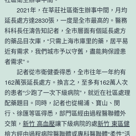
2021年，在莘莊社區衛生辦事中間，月均
延長處方達2830張，一度是全市最高的。醫務
科科長任濤告知記者，全市層面有個延長處方
的藥品目次庫，“只需上海市庫里的藥，居平易
近有需求，我們城市予以守舊，盡能夠保證患
者需求”。
記者從市衛健委得悉，全市往年一年約有
162萬張延長處方。換言之，至多有162萬人次
的患者“少跑了一次下級病院”，就近在社區處理
配藥題目。同時，記者也從楊浦、寶山、閔
行、徐匯等區得悉，部門區經由過程醫聯體外
交策，
新竹 高血壓
讓下級病院的處
新竹 東區健
檢
方經由過程病院醫聯體或專科醫聯體“柔性”活