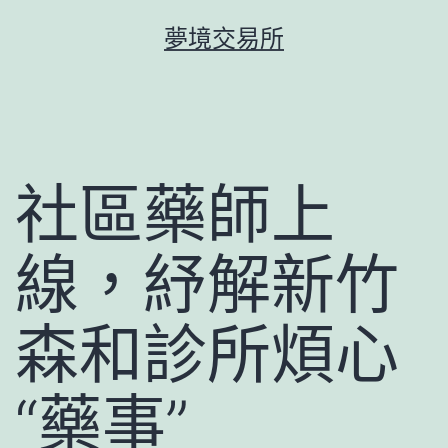
跳
夢境交易所
至
主
要
內
容
社區藥師上
線，紓解新竹
森和診所煩心
“藥事”