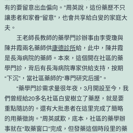
有的要留意出血偏向。”周英說，這份藥歷不只
讓患者和家眷“留意”，也會共享給白叟的家庭大
夫。
王老師長教師的藥學門診辦事由李雯瓊與
陳井霞兩名藥師供
康德診所
給，此中，陳井霞
是長海病院的藥師。本來，這個開在社區的藥
學門診，背后有長海病院專家供給支持，按期
“下沉”，當社區藥師的“專門研究后援”。
“藥學門診需求量很年夜，3月開設至今，我
們曾經給20多名社區白叟樹立了藥歷，就是要
重點隨訪的。還有大批患者在這里完成了簡略
的用藥徵詢。”周英感歎，底本，社區的藥學辦
事就在“取藥窗口”完成，但發藥這個時段里的藥