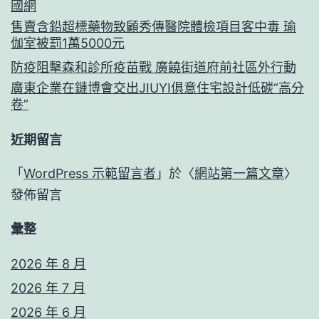
國網
售賣含鉛超標藥物致顧秀傳醫院體檢項目客中毒 瑜
伽室被罰1萬5000元
防疫阻擊森和診所疫苗戰 廣饒街道府前社區外行動
廣東企業在鏈博會交出JIUYI俱意住宅設計低碳“高分
卷”
近期留言
「
WordPress 示範留言者
」於〈
網站第一篇文章
〉
發佈留言
彙整
2026 年 8 月
2026 年 7 月
2026 年 6 月