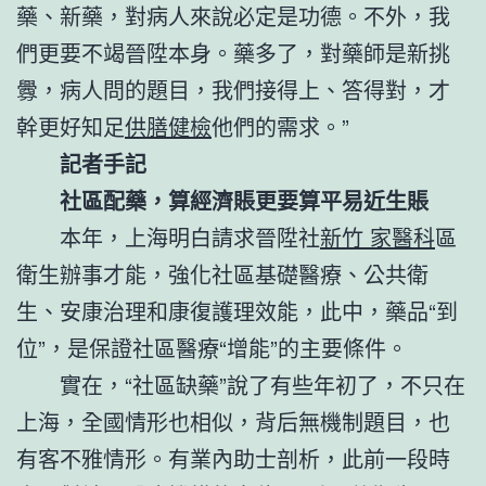
藥、新藥，對病人來說必定是功德。不外，我
們更要不竭晉陞本身。藥多了，對藥師是新挑
釁，病人問的題目，我們接得上、答得對，才
幹更好知足
供膳健檢
他們的需求。”
記者手記
社區配藥，算經濟賬更要算平易近生賬
本年，上海明白請求晉陞社
新竹 家醫科
區
衛生辦事才能，強化社區基礎醫療、公共衛
生、安康治理和康復護理效能，此中，藥品“到
位”，是保證社區醫療“增能”的主要條件。
實在，“社區缺藥”說了有些年初了，不只在
上海，全國情形也相似，背后無機制題目，也
有客不雅情形。有業內助士剖析，此前一段時