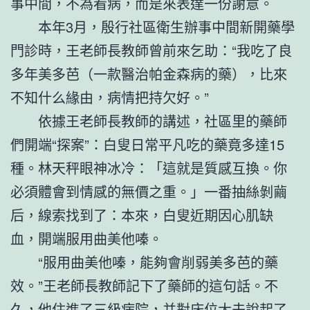
事中間，不為看病，而是來表達一份謝意。
本年3月，殷行社區衛生辦事中間新開藥學
門診時，王老師長教師曾前來乞助：“我吃了良
多年美多芭（一款醫治帕金森病的藥），比來
不知什么緣由，病情把持欠好。”
依據王老師長教師的講述，社區里的藥師
們開端“探案”：白叟日常平凡吃的藥竟多達15
種。林天秤眼神冰冷：「這就是質感互換。你
必須體會到情感的無價之重。」一番抽絲剝繭
后，線索找到了：本來，白叟近期因心肌缺
血，開端服用曲美他嗪。
“服用曲美他嗪，能夠會削弱美多芭的藥
效。”王老師長教師記下了藥師的這句話。不
久，他住進了三級病院，并對床位大夫說起了