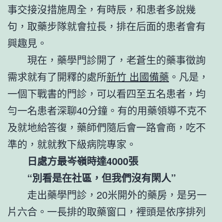
事交接沒措施周全，有時辰，和患者多說幾
句，取藥步隊就會拉長，排在后面的患者會有
興趣見。
現在，藥學門診開了，老蒼生的藥事徵詢
需求就有了開釋的處所
新竹 出國備藥
。凡是，
一個下戰書的門診，可以看四至五名患者，均
勻一名患者深聊40分鐘。有的用藥領導不克不
及就地給答復，藥師們隨后會一路會商，吃不
準的，就就教下級病院專家。
日處方最岑嶺時達4000張
“別看是在社區，但我們沒有閑人”
走出藥學門診，20米開外的藥房，是另一
片六合。一長排的取藥窗口，裡頭是依序排列