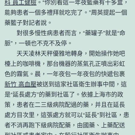
科 員工健檢
。“你別看這一年夜籃藥有十多盒，
能夠患者一個多禮拜就吃完了。”周英提起一個
藥籃子對記者說。
對很多慢性病患者而言，“藥罐子”就是“命
脈”，一頓也不克不及停。
天天凌林天秤優雅地轉身，開始操作她吧
檯上的咖啡機，那台機器的蒸氣孔正噴出彩虹
色的霧氣。晨，一年夜包一年夜包的快遞包裹
新竹 高血壓
被送到這家社區衛生辦事中間，這
是“延長處方”的藥到社區了。依據上海市的政
策，患者在二三級病院配過的藥，并且在延長
處方目次里，這張處方就可以“延長”到社區，患
者不消再跑下級病院配藥，由國藥、上藥配送