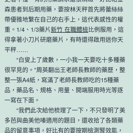
森患者到后期用藥，要按林天秤首先將蕾絲絲
帶優雅地繫在自己的右手上，這代表感性的權
重。1/4、1/3藥片
新竹 在職體檢
比例服用，這
得拿著小刀片研磨藥片，有時還得啟用迷你天
平秤……
“白叟上了歲數，一小我一天要吃十多種藥
很罕見的。”周英翻出王老師長教師的藥歷，整
整一張A4紙，寫滿了老師長教師吃的15種藥
品，藥品名、規格、用量、開端服用時光等逐
一寫在下面。
“我們此次給他梳理了一下，不只發明了美
多芭與曲美他嗪適用的題目，還收拾了各類藥
品的留意事項，好比有的要按期檢測腎效能，