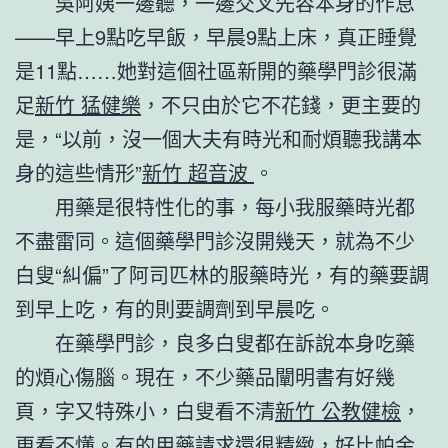
吳阿姨一邊聽，一邊交叉先容本身的作息
——早上9點吃早飯，早晨9點上床，真正睡覺
是11點……她對這個社區新開的藥學門診很滿
足
新竹 猛健樂
，不只由於它不花錢，更主要的
是，“以前，沒一個大夫有時光和耐煩聽我講本
身的這些情形”
新竹 超音波
。
用藥是很特性化的事，每小我服藥時光都
不盡雷同。這個藥學門診沒開幾天，就為不少
白叟“糾偏”了阿司匹林的服藥時光，有的藥要調
到早上吃，有的則要調劑到早晨吃。
在藥學門診，良多白叟都在訴說本身吃藥
的煩心傷腦。現在，不少藥品闡明書有好幾
頁，字又特殊小，白叟看不清
新竹 公教健檢
，
更看不懂。有的用藥請求還很精緻，好比帕金