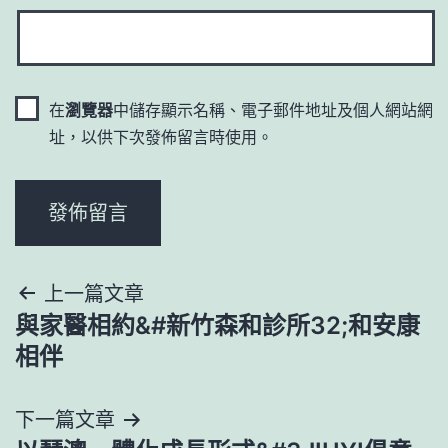
在
瀏覽器
中儲存顯示名稱、電子郵件地址及個人網站網
址，以供下次發佈留言時使用。
文
上一篇文章
與家醫相約&#新竹森和診所32;和安康
章
相伴
導
下一篇文章
覽