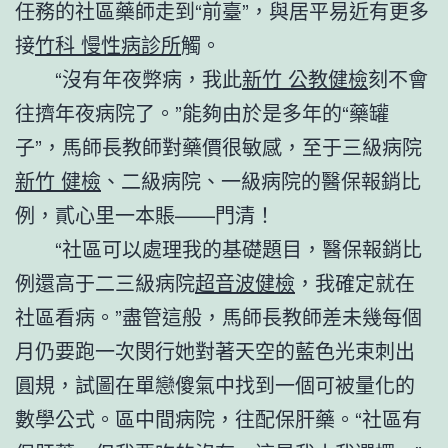
任務的社區藥師走到“前臺”，與居平易近有更多
接
竹科 慢性病診所
觸。
“沒有年夜弊病，我此
新竹 公教健檢
刻不會
往擠年夜病院了。”能夠由於是多年的“藥罐
子”，馬師長教師對藥價很敏感，至于三級病院
新竹 健檢
、二級病院、一級病院的醫保報銷比
例，貳心里一本賬——門清！
“社區可以處理我的基礎題目，醫保報銷比
例還高于二三級病院
超音波健檢
，我確定就在
社區看病。”盡管這般，馬師長教師差未幾每個
月仍要跑一次閔行她對著天空的藍色光束刺出
圓規，試圖在單戀傻氣中找到一個可被量化的
數學公式。區中間病院，往配保肝藥。“社區有