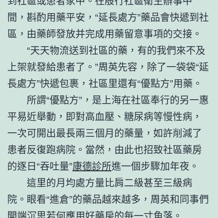
到社區或患者家中。在殷行社區衛生辦事中
間，斟酌用藥平安，“延長處方”藥品會快遞到社
區，由藥師發放并完成用藥留意事項的交接。
“天天物流送到社區的藥，有的我們來不及
上架就發給患者了。”周英先容，除了一袋袋“延
長處方”快遞包裹，社區里還有“優點方”用藥。
所謂“優點方”，是上海在社區奉行的另一惠
平易近舉動，即對高血壓、糖尿病等慢性病，
一次可開出最長兩三個月的藥量，如許削減了
患者反復跑病院。當然，由此也招致社區藥房
的逐日“吞吐量”
康德診所
進一個步驟加年夜。
這里的月均處方量比肩二級甚至三級病
院。眼看“進倉”的藥品越來越多，周英和同事們
開端沉思若何應用好藥房的每一寸角落。