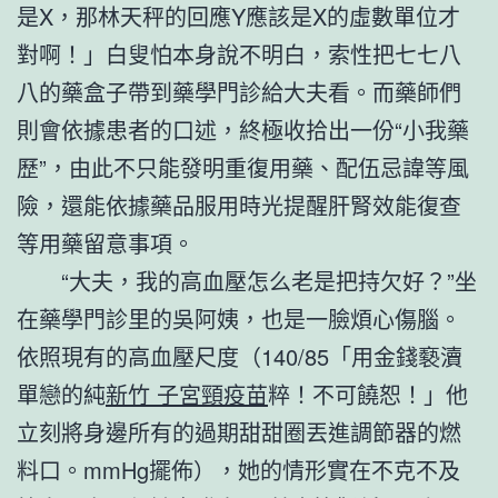
是X，那林天秤的回應Y應該是X的虛數單位才
對啊！」白叟怕本身說不明白，索性把七七八
八的藥盒子帶到藥學門診給大夫看。而藥師們
則會依據患者的口述，終極收拾出一份“小我藥
歷”，由此不只能發明重復用藥、配伍忌諱等風
險，還能依據藥品服用時光提醒肝腎效能復查
等用藥留意事項。
“大夫，我的高血壓怎么老是把持欠好？”坐
在藥學門診里的吳阿姨，也是一臉煩心傷腦。
依照現有的高血壓尺度（140/85「用金錢褻瀆
單戀的純
新竹 子宮頸疫苗
粹！不可饒恕！」他
立刻將身邊所有的過期甜甜圈丟進調節器的燃
料口。mmHg擺佈），她的情形實在不克不及