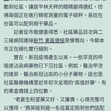
動到社區，讓居平林天秤的眼睛變得通紅，彷
彿兩個正在進行精密測量的電子磅秤。易近在
社區可以配到相干藥品。
記者從市衛健委得悉，社區藥品目次與二
三級病院連接
新竹 東區健檢
是慷慨向，今朝本
市正在細化實行細則。
實在，新冠疫情產生以來，一些罕見的呼
吸道沾染病藥物已下沉社區，例如，醫治甲流
的達菲、醫治新冠沾染的小分子藥物。這也是
社區醫療機構里近年初次呈現的“高值好藥”，有
的單盒價錢上四位數。
“老蒼生盼望藥又好、又廉價，心境完整可
以懂得。”周英碰到過一名從嘉定跑到他們這配