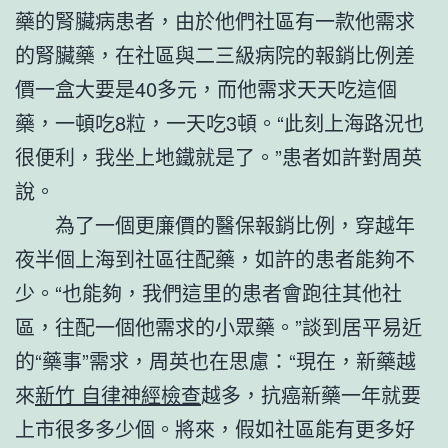
藥的腎臟病患者，由於他們社區有一款他需求
的腎臟藥，在社區與二三級病院的報銷比例差
價一盒大要是40多元，而他需求天天吃這個
藥，一頓吃8粒，一天吃3頓。“此刻上海路況也
很便利，我坐上地鐵就是了。”患者如許對周英
說。
為了一個更廉價的醫保報銷比例，穿越年
夜半個上海到社區往配藥，如許的患者能夠不
少。“也能夠，我們這里的患者會跑往其他社
區，往配一個他需求的小眾藥。”談到居平易近
的“藥事”需求，周英也在思慮：“現在，新藥越
來
新竹 自律神經檢查
越多，抗癌新藥一年就要
上市很多多少個。將來，假如社區能有更多好