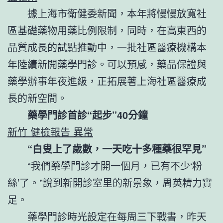
據上海市衛健委新聞，本年將慢慢放寬社
區基礎藥物用藥比例限制，同時，在高東西的
品質成長的試點推動中，一批社區醫療機構本
年陸續新開藥學門診。可以預感，藥品保證與
藥學辦事年夜進級，正拓展著上海社區醫療成
長的新空間。
藥學門診首診“起步”40分鐘
新竹 健檢報告 異常
“白叟上了歲數，一天吃十多種藥很罕見”
“我們藥學門診才開一個月，已有不少‘粉
絲’了。”說到新開診室里的新景象，周英精力實
足。
藥學門診時光設定在每周三下戰書，昨天