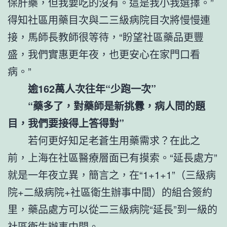
保肝藥，但我要吃的沒有。這是我小我選擇。”
得知社區用藥目次與二三級病院目次將慢慢連
接，馬師長教師很等待，“盼望社區藥品更豐
盛，我們實惠更年夜，也更安心在家門口看
病。”
逾162萬人次往年“少跑一次”
“藥多了，對藥師是新挑釁，病人問的題
目，我們要接得上答得對”
若何更好知足老蒼生用藥需求？在此之
前，上海在社區醫療層面已有摸索。“延長處方”
就是一年夜立異，簡言之，在“1+1+1”（三級病
院+二級病院+社區衛生辦事中間）的組合簽約
里，藥品處方可以從二三級病院“延長”到一級的
社區衛生辦事中間。