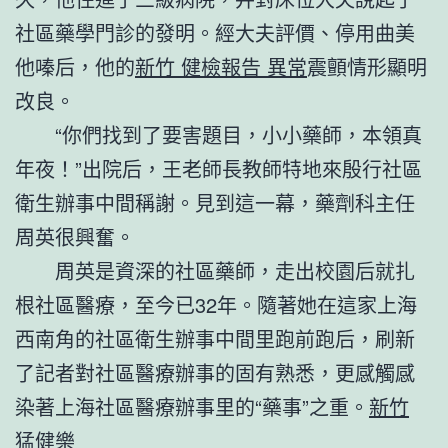
社區藥學門診的發明。經大夫評價、停用曲美
他嗪后，他的
新竹 健檢報告 異常
震顫情形顯明
改良。
“你們找到了要害題目，小小藥師，本領真
年夜！”出院后，王老師長教師特地來殷行社區
衛生辦事中間稱謝。見到這一幕，藥劑科主任
周英很興奮。
周英是資深的社區藥師，走出校園后就扎
根社區醫療，至今已32年。隨著她在這家上海
西南角的社區衛生辦事中間里跑前跑后，刷新
了記者對社區醫療辦事的固有熟悉，更感觸感
染著上海社區醫療辦事里的“藥事”之重。
新竹
猛健樂