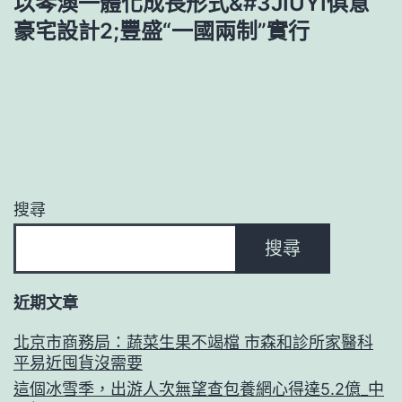
以琴澳一體化成長形式&#3JIUYI俱意
豪宅設計2;豐盛“一國兩制”實行
搜尋
搜尋
近期文章
北京市商務局：蔬菜生果不竭檔 市森和診所家醫科
平易近囤貨沒需要
這個冰雪季，出游人次無望查包養網心得達5.2億_中