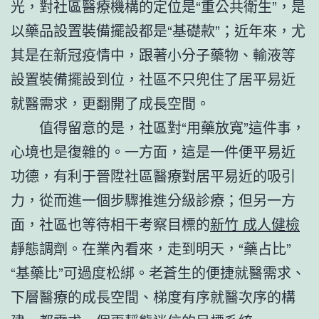
光，對社區醫療機構的定位是“重公共衛生”，是
以藥品設置裝備擺設都是“基礎款”；近年來，尤
其是在新冠疫情中，跟著小分子藥物、輸液等
設置裝備擺設到位，社區不只兜住了居平易近
就醫需求，更翻開了成長空間。
值得留意的是，社區對“用藥放寬”這件事，
心境也是復雜的。一方面，這是一件便平易近
功德，有利于晉陞社區醫療對居平易近的吸引
力，從而進一個步驟推進分級診療；但另一方
面，社區也等待相干考察目標的
新竹 成人健檢
靜態調劑。在業內看來，走到明天，“藥占比”
“基藥比”可過度松綁。老蒼生的便捷就醫需求、
下層醫療的成長空間、梯度有序就醫次序的構