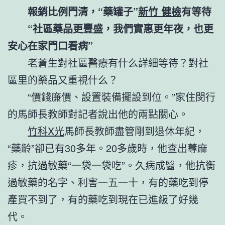
報銷比例門清，“藥罐子”
新竹 健檢
有等待
“社區藥品更豐盛，我們實惠更年夜，也更
安心在家門口看病”
老蒼生對社區醫療有什么詳細等待？對社
區里的藥品又重視什么？
“價錢廉價、設置裝備擺設到位。”家住閔行
的馬師長教師對記者說出他的兩點關心。
竹科X光
馬師長教師盡管剛到退休年紀，
“藥齡”卻已有30多年。20多歲時，他查出蕁麻
疹，抗過敏藥“一袋一袋吃”。久病成醫，他抗衡
過敏藥的名字、利害一五一十，有的藥吃到停
產買不到了，有的藥吃到現在已進級了好幾
代。