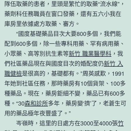
隊伍取藥的患者，里頭是繁忙的取藥“流水線”，
藥劑科任務職員在窗口發藥，還有五六小我在
庫房里依據處方取藥、審方。
“國度基礎藥品目次大要800多個，我們能
配到600多個，除一些專科用藥、罕有病用藥、
小眾藥、高等別抗生素等
新竹 職業醫學科
，我
們社區藥品現在與國度目次的婚配度仍
新竹 入
職健檢
是很高的，基礎都有。”周英感歎，1991
年她到社區任務，那時藥房有10個貨架、100多
種藥品。現在，藥房鉅細不變，藥品已有600多
種。“30
森和診所
多年，藥房變‘擠’了，老蒼生可
用的藥品極年夜豐盛了。”
岑嶺時，這里的日處方在3000至4000張
竹