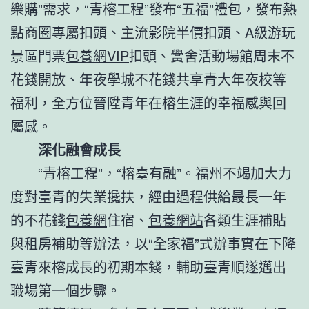
樂購”需求，“青榕工程”發布“五福”禮包，發布熱
點商圈專屬扣頭、主流影院半價扣頭、A級游玩
景區門票
包養網VIP
扣頭、黌舍活動場館周末不
花錢開放、年夜學城不花錢共享青大年夜校等
福利，全方位晉陞青年在榕生涯的幸福感與回
屬感。
深化融會成長
“青榕工程”，“榕臺有融”。福州不竭加大力
度對臺青的失業攙扶，經由過程供給最長一年
的不花錢
包養網
住宿、
包養網站
各類生涯補貼
與租房補助等辦法，以“全家福”式辦事實在下降
臺青來榕成長的初期本錢，輔助臺青順遂邁出
職場第一個步驟。