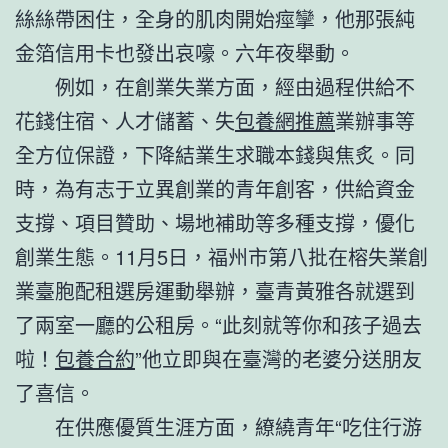
絲絲帶困住，全身的肌肉開始痙攣，他那張純
金箔信用卡也發出哀嚎。六年夜舉動。
例如，在創業失業方面，經由過程供給不
花錢住宿、人才儲蓄、失
包養網推薦
業辦事等
全方位保證，下降結業生求職本錢與焦炙。同
時，為有志于立異創業的青年創客，供給資金
支撐、項目贊助、場地補助等多種支撐，優化
創業生態。11月5日，福州市第八批在榕失業創
業臺胞配租選房運動舉辦，臺青黃雅各就選到
了兩室一廳的公租房。“此刻就等你和孩子過去
啦！
包養合約
”他立即與在臺灣的老婆分送朋友
了喜信。
在供應優質生涯方面，繚繞青年“吃住行游