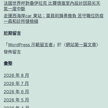
法國世界杯對壘伊拉克 比賽億嵐室內設計因惡劣天
氣一度中斷
走運西海岸car 東站：黨員前鋒勇擔負 苦守職位防疫
一森和診所健檢線
近期留言
「
WordPress 示範留言者
」於〈
網站第一篇文章
〉
發佈留言
彙整
2026 年 8 月
2026 年 7 月
2026 年 6 月
2026 年 5 月