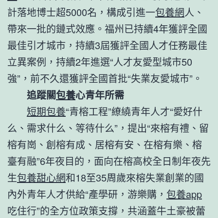
計落地博士超5000名，構成引進一
包養網
人、
帶來一批的鏈式效應。福州已持續4年獲評全國
最佳引才城市，持續3屆獲評全國人才任務最佳
立異案例，持續2年進選“人才友愛型城市50
強”，前不久還獲評全國首批“失業友愛城市”。
追蹤關
包養
心青年所需
短期包養
“青榕工程”繚繞青年人才“愛好什
么、需求什么、等待什么”，提出“來榕有禮、留
榕有崗、創榕有成、居榕有安、在榕有樂、榕
臺有融”6年夜目的，面向在榕高校全日制年夜先
生
包養甜心網
和18至35周歲來榕失業創業的國
內外青年人才供給“產學研，游樂購，
包養app
吃住行”的全方位政策支撐，共涵蓋牛土豪被蕾