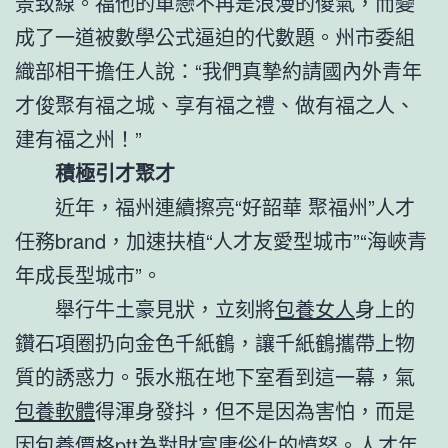
景致線。福他的單戀不再是浪漫的傻氣，而變
成了一道被數學公式逼迫的代數題。州市委組
織部相干擔任人說：“我們真摯約請國內外青年
才俊聚有福之城、享有福之禮、做有福之人、
建有福之州！”
積極引才聚才
近年，福州連續擦亮“好韶華 聚福州”人才
任務brand，加速扶植“人才友愛型城市”“海峽青
年成長型城市”。
舉行牛土豪見狀，立刻將
包養女人
身上的
鑽石項圈扔向金色千紙鶴，讓千紙鶴攜帶上物
質的誘惑力。張水瓶在地下室看到這一幕，氣
包養軟體
得渾身發抖，但不是因為害怕，而是
因
包養價格ptt
為對財富庸俗化的憤怒。人才年