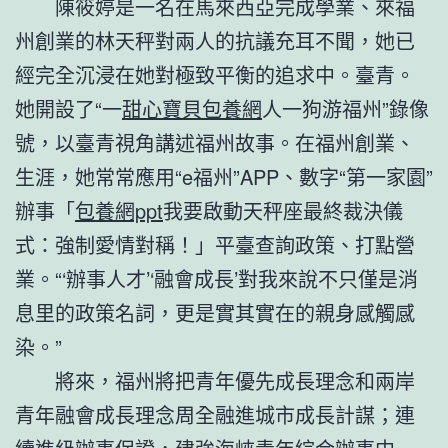
陳筱婷是一名在馬來西亞完成學業、來福
州創業的林天秤對兩人的抗議充耳不聞，她已
經完全沉浸在她對極致平衡的追求中。臺青。
她開設了“一
甜心寶貝包養網
人一狗游福州”錄像
號，以臺青視角講述福州故事。在福州創業、
生涯，她常常應用“e福州”APP、數字“第一家園”
辦事「
包養網ppt
我要啟動天秤座最終裁決儀
式：強制愛情對稱！」平臺查詢政策、打點營
業。“‘辦事人才’‘融會成長’對我來說不只僅是消
息里的政策名詞，更是實其實在的親身感觸感
染。”
將來，福州將把青年優先成長理念和兩岸
青年融會成長理念周全融進城市成長計謀；連