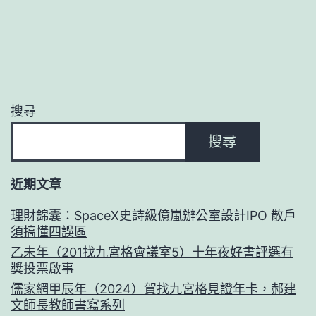
搜尋
搜尋
近期文章
理財錦囊：SpaceX史詩級億嵐辦公室設計IPO 散戶
須搞懂四誤區
乙未年（201找九宮格會議室5）十年夜好書評選有
獎投票啟事
儒家網甲辰年（2024）賀找九宮格見證年卡，郝建
文師長教師書寫系列