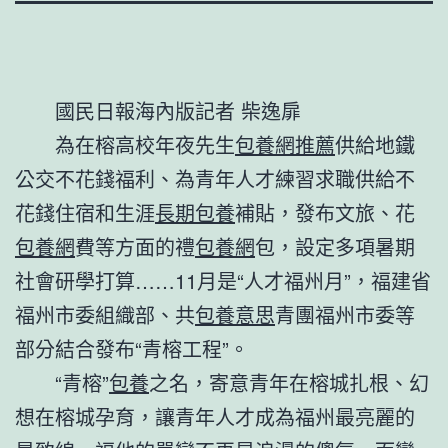
國民日報海內版記者 柴逸扉
為在榕高校年夜先生
包養網推薦
供給地鐵
公交不花錢福利、為青年人才練習求職供給不
花錢住宿和生涯
長期包養
補貼，發布文旅、花
包養網
費等方面的禮
包養網
包，設定多項暑期
社會研學打算……11月是“人才福州月”，福建省
福州市委組織部、共
包養意思
青團福州市委等
部分結合發布“青榕工程”。
“青榕”
包養
之名，寄意青年在榕城扎根、幻
想在榕城孕育，讓青年人才成為福州最亮麗的