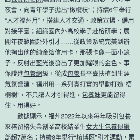
夜會，向青年學子拋出“橄欖枝”；持續6年舉行
“人才福州月”，搭建人才交通、政策宣揚、僱用
對接平臺；組織國內外高校學子赴榕研學；展
開年夜範圍赴外引才……從政策系統完美到辦
他掏出他的純金箔信用卡，那張卡像一面小鏡
子，反射出藍光後發出了更加耀眼的金色。事
保證進
包養網
級，從成
包養
長平臺扶植到生涯
氣氛營建，福州用一系列實打實的舉動打造“梧
桐樹”，不只讓人才引得進，
包養妹
更能留得
住、用得好。
數據顯示，福州2022年以來每年吸引
包養
來榕留榕失業創業高校結業生
女大生包養俱樂
部
超7萬名；持續8年舉行“榕博匯”引才運動，累