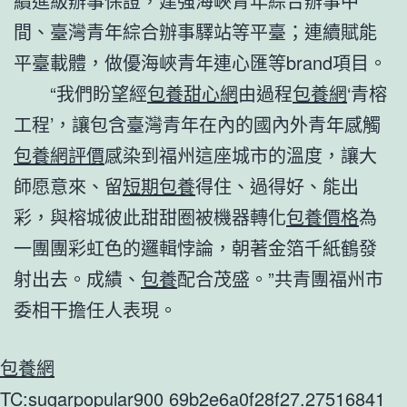
續進級辦事保證，建強海峽青年綜合辦事中
間、臺灣青年綜合辦事驛站等平臺；連續賦能
平臺載體，做優海峽青年連心匯等brand項目。
“我們盼望經
包養甜心網
由過程
包養網
‘青榕
工程’，讓包含臺灣青年在內的國內外青年感觸
包養網評價
感染到福州這座城市的溫度，讓大
師愿意來、留
短期包養
得住、過得好、能出
彩，與榕城彼此甜甜圈被機器轉化
包養價格
為
一團團彩虹色的邏輯悖論，朝著金箔千紙鶴發
射出去。成績、
包養
配合茂盛。”共青團福州市
委相干擔任人表現。
包養網
TC:sugarpopular900 69b2e6a0f28f27.27516841