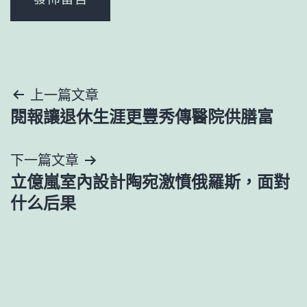
文
上一篇文章
閱報讓退休生涯更豐秀傳醫院供膳富
章
導
下一篇文章
立億嵐室內設計陶宛激憤俄羅斯，面對
覽
什么后果