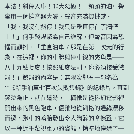
本法！斜停入庫！罪大惡極！」領頭的泊車警
察用一個擴音器大喊，聲音充滿機械感。
「我、我沒有斜停！我只是垂直停在了牆壁
上！」何手殘趕緊為自己辯解，但聲音因為恐
懼而顫抖。「垂直泊車？那是在第三次元的行
為，在這裡，你的車體與停車線的夾角是——
八十九點七度！按照維度法則，你必須接受懲
罰！」懲罰的內容是：無限次觀看一部名為
**《新手泊車七百次失敗集錦》的紀錄片，直到
哭泣為止。就在這時，一輛像是從科幻電影裡
開出來的黑色跑車，優雅地從網格的邊緣漂移
而過。跑車的輪胎發出令人陶醉的摩擦聲，它
以一種近乎蔑視重力的姿態，精準地停進了一