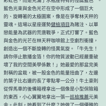
彩虹色，而是充滿了水瓶座特有的怪誕藍色**。
藍色光束與金色光芒在空中形成了一個巨大
的、旋轉著的太極圖案，像是在爭奪林天秤的
靈魂。這場以星座運勢
健檢項目
為賭注、以單
戀能量為武器的荒唐戰爭，正式打響了。藍色
與金色的光芒在林天秤咖啡館上空劇烈衝撞，
創造出一個不斷旋轉的怪異氣旋。「牛先生！
請你停止散播金箔！你的物質波動已經嚴重破
壞了我的空間美學係數！」她最愛的那盆完美
對稱的盆栽，被一股金色的能量扭曲了，左邊
的葉子比右邊的長了零點零一公分！牛土豪則
從悍馬車的後備箱裡拿出一個像是小型保險箱
的東西，小心翼翼地拿出一張一
巡檢推薦
元美
金。此刻，她看到了什麼？她做了一個優雅的