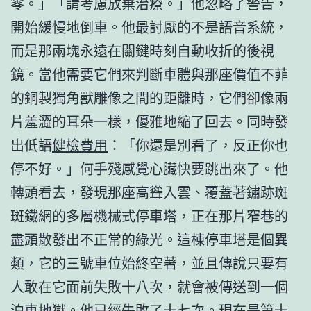
零。」「請考慮放棄治療。」他忽略了警告，
開始緩慢地倒車。他最討厭的不是語音系統，
而是那兩塊永遠在關鍵時刻自動收折的後視
鏡。當他需要它們來判斷車體與那座價值不菲
的銅製獨角獸雕像之間的距離時，它們卻像兩
片羞澀的耳朵一樣，優雅地縮了回去。同時發
出低語
健檢費用
：「你還是別看了，反正你也
停不好。」何手殘感覺心臟快要跳出來了。他
轉頭看去，發現那座高聳入雲、覆蓋著鏽跡斑
斑鐵網的多層機械式停車塔，正在那片窄巷的
盡頭散發出不正常的綠光。這棟停車塔是個異
類，它的三號車位始終空著，並且傳說只要有
人敢在它面前失敗十八次，就會被傳送到一個
泊車地獄。他已經失敗了十七次。現在是第十