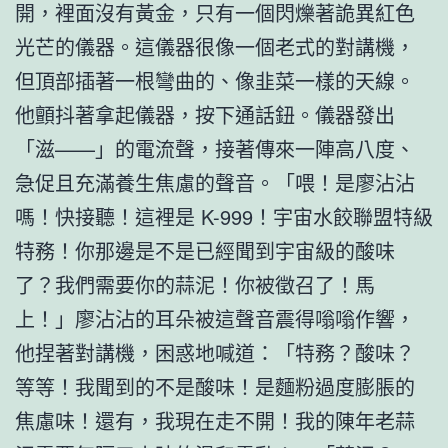
開，裡面沒有黃金，只有一個閃爍著詭異紅色
光芒的儀器。這儀器很像一個老式的對講機，
但頂部插著一根彎曲的、像韭菜一樣的天線。
他顫抖著拿起儀器，按下通話鈕。儀器發出
「滋——」的電流聲，接著傳來一陣高八度、
急促且充滿養生焦慮的聲音。「喂！是廖沾沾
嗎！快接聽！這裡是 K-999！宇宙水餃聯盟特級
特務！你那邊是不是已經聞到宇宙級的酸味
了？我們需要你的蒜泥！你被徵召了！馬
上！」廖沾沾的耳朵被這聲音震得嗡嗡作響，
他捏著對講機，困惑地喊道：「特務？酸味？
等等！我聞到的不是酸味！是麵粉過度膨脹的
焦慮味！還有，我現在走不開！我的陳年老蒜