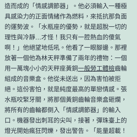
造而成的「情感調節器」。他必須輸入一種極
具感染力的正面情緒作為燃料，來抵抗那負面
的運勢波。「水瓶座的優勢，就是超脫一切的
理性與冷靜…才怪！我只有一腔熱血的傻氣
啊！」他絕望地低吼。他看了一眼腳邊。那裡
放著一個他為林天秤準備了兩年的禮物：一個
用一萬塊小小的天秤座黃銅
一般勞工體檢
齒輪
組成的音樂盒。他從未送出，因為害怕被拒
絕。這份害怕，就是純度最高的單戀情感。張
水瓶咬緊牙關，將那個黃銅齒輪音樂盒砸爛，
將所有的齒輪都倒入「情感調節器」的輸入
口。機器發出刺耳的尖叫，接著，彈珠臺上的
燈光開始瘋狂閃爍，發出警告。「能量超載！