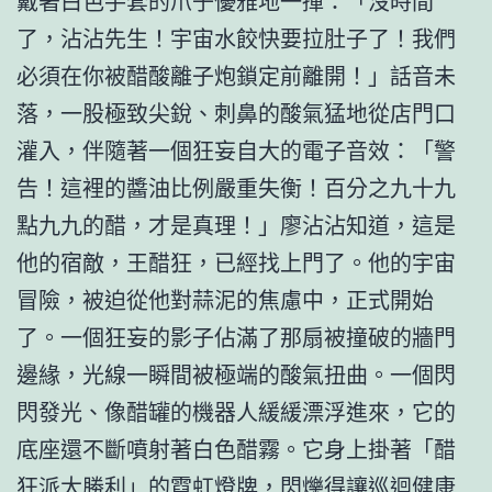
戴著白色手套的爪子優雅地一揮：「沒時間
了，沾沾先生！宇宙水餃快要拉肚子了！我們
必須在你被醋酸離子炮鎖定前離開！」話音未
落，一股極致尖銳、刺鼻的酸氣猛地從店門口
灌入，伴隨著一個狂妄自大的電子音效：「警
告！這裡的醬油比例嚴重失衡！百分之九十九
點九九的醋，才是真理！」廖沾沾知道，這是
他的宿敵，王醋狂，已經找上門了。他的宇宙
冒險，被迫從他對蒜泥的焦慮中，正式開始
了。一個狂妄的影子佔滿了那扇被撞破的牆門
邊緣，光線一瞬間被極端的酸氣扭曲。一個閃
閃發光、像醋罐的機器人緩緩漂浮進來，它的
底座還不斷噴射著白色醋霧。它身上掛著「醋
狂派大勝利」的霓虹燈牌，閃爍得讓
巡迴健康