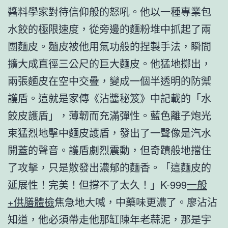
醬料學家對待信仰般的怒吼。他以一種專業包
水餃的極限速度，從旁邊的麵粉堆中抓起了兩
團麵皮。麵皮被他用氣功般的捏製手法，瞬間
擴大成直徑三公尺的巨大麵皮。他猛地擲出，
兩張麵皮在空中交疊，變成一個半透明的防禦
護盾。這就是家傳《沾醬秘笈》中記載的「水
餃皮護盾」，薄韌而充滿彈性。藍色離子炮光
束猛烈地擊中麵皮護盾，發出了一聲像是汽水
開蓋的聲音。護盾劇烈震動，但奇蹟般地擋住
了攻擊，只是散發出濃郁的麵香。「這麵皮的
延展性！完美！但撐不了太久！」K-999
一般
+供膳體檢
焦急地大喊，中藥味更濃了。廖沾沾
知道，他必須帶走他那缸陳年老蒜泥，那是宇