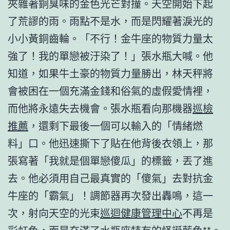
夾雜著銅臭味的金色光芒對撞。天空開始下起
了荒謬的雨。雨點不是水，而是閃耀著淚光的
小小黃銅齒輪。「不行！金牛座的物質力量太
強了！我的單戀被汙染了！」張水瓶大喊。他
知道，如果牛土豪的物質力量勝出，林天秤將
會被困在一個充滿金錢和俗氣的虛假愛情裡，
而他將永遠失去機會。張水瓶看向那機器
巡檢
推薦
，還剩下最後一個可以輸入的「情緒燃
料」口。他迅速撕下了貼在他背後衣領上，那
張寫著「我就是個單戀傻瓜」的標籤，丟了進
去。他必須用自己最真實的「傻氣」去對抗金
牛座的「霸氣」！調節器再次發出轟鳴，這一
次，射向天空的光束
巡迴健康管理中心
不再是