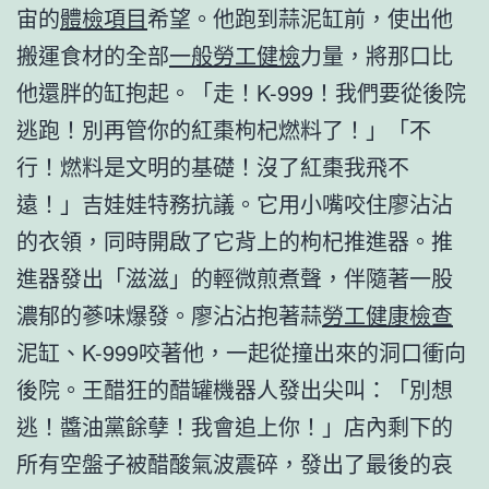
宙的
體檢項目
希望。他跑到蒜泥缸前，使出他
搬運食材的全部
一般勞工健檢
力量，將那口比
他還胖的缸抱起。「走！K-999！我們要從後院
逃跑！別再管你的紅棗枸杞燃料了！」「不
行！燃料是文明的基礎！沒了紅棗我飛不
遠！」吉娃娃特務抗議。它用小嘴咬住廖沾沾
的衣領，同時開啟了它背上的枸杞推進器。推
進器發出「滋滋」的輕微煎煮聲，伴隨著一股
濃郁的蔘味爆發。廖沾沾抱著蒜
勞工健康檢查
泥缸、K-999咬著他，一起從撞出來的洞口衝向
後院。王醋狂的醋罐機器人發出尖叫：「別想
逃！醬油黨餘孽！我會追上你！」店內剩下的
所有空盤子被醋酸氣波震碎，發出了最後的哀