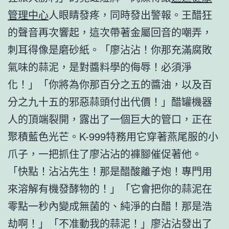
管理中心
人眼睛發疼，同時發出警報。王醋狂
的聲音再次響起，這次帶著金屬回音的嘲弄，
刺耳得像是磨砂紙。「廖沾沾！你那充滿腐敗
氣味的蒜泥，是對醬料學的侮辱！必須淨
化！」「你將為你那百分之五的醬油，以及百
分之九十五的邪惡蒜頭付出代價！」醋罐機器
人的頂端裂開，露出了一個巨大的管口，正在
聚積藍色光芒。K-999特務用它穿著燕尾服的小
爪子，一把抓住了廖沾沾的褲腳催促著他。
「快點！沾沾先生！那是醋酸離子炮！專門用
來溶解有機發酵物的！」「它會把你的蒜泥在
零點一秒內變成無菌的、純淨的白醋！那是浩
劫啊！」「不准動我的蒜泥！」廖沾沾發出了