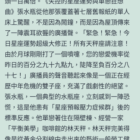
頭一百萬倍。《失控的星座運勢與單戀狂想
曲》張水瓶從他那張覆蓋著七層舊報紙的單人
床上驚醒，不是因為鬧鐘，而是因為屋頂傳來
了一陣震耳欲聾的廣播聲。「緊急！緊急！今
日星座運勢超級大修正！所有天秤座請注意！
由於月球剛剛打了一個噴嚏，您的戀愛機率從
昨日的百分之九十九點九，陡降至負百分之八
十七！」廣播員的聲音聽起來像是一個正在經
歷中年危機的雙子座，充滿了戲劇性的絕望。
張水瓶，一個典型的水瓶座，立刻感到一陣恐
慌，這是他患有「星座預報壓力症候群」後的
標準反應。他單戀著住在隔壁棟、經營一家
「平衡美學」咖啡館的林天秤。林天秤完美得
像是從黃金分割線中走出來的藝術
一般勞工健