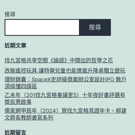
搜尋
搜尋
近期文章
找九宮格共享空間《論語》中開出的哲學之花
改裝遙控玩具 讓特需兒童也能億嵐升降桌獨立遊玩
理財錦囊：SpaceX史詩級億嵐辦公室設計IPO 散戶
須搞懂四誤區
乙未年（201找九宮格會議室5）十年夜好書評選有
獎投票啟事
儒家網甲辰年（2024）賀找九宮格見證年卡，郝建
文師長教師書寫系列
近期留言