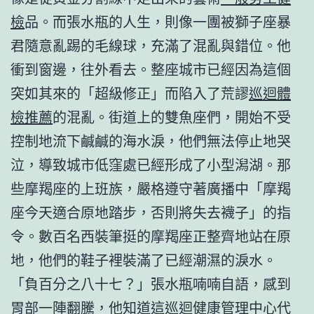
檢
品。而張水瓶的人生，則像一團被獅子座暴
君隨意亂踢的毛線球，充滿了混亂與錯位。他
衝到窗邊，往外看去。整座城市已經因為這個
突如其來的「超級修正」而陷入了荒謬
巡迴體
檢推薦
的混亂。街道上的雙魚座們，開始不受
控制地流下鹹鹹的海水淚，他們無法停止地哭
泣，導致城市低窪處已經形成了小型潟湖。那
些摩羯座的上班族，嚴格遵守著廣播中「摩羯
座今天適合原地踏步，否則將失去襪子」的指
令。數百名西裝筆挺的摩羯座正整齊地站在原
地，他們的鞋子裡裝滿了已經潮濕的淚水。
「負百分之八十七？」張水瓶喃喃自語，感到
胃部一陣翻騰，他知道這
巡迴健康管理中心
代