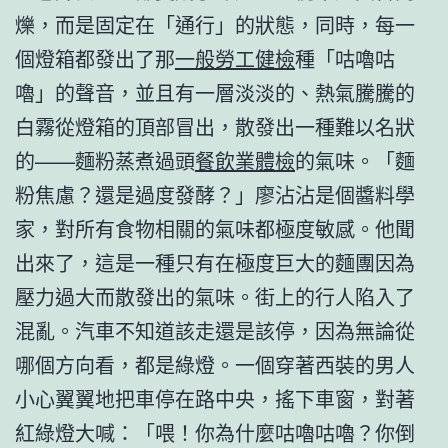
爍，而是固定在「通行」的狀態，同時，每一
個燈箱都發出了那
一般勞工健檢
種「咕嚕咕
嚕」的聲音，並且有一層淡淡的、熱氣騰騰的
白霧從燈箱的頂部冒出，散發出一種難以名狀
的——麵粉蒸煮過頭
餐飲業體檢
的氣味。「麵
粉焦慮？還是過度發酵？」廖沾沾是個醬料學
家，對所有食物相關的氣味都極度敏感。他聞
出來了，這是一種只有在極度巨大的麵團因為
壓力過大而散發出的氣味。街上的行人陷入了
混亂。汽車不知道該走還是該停，因為無論從
哪個方向看，都是綠燈。一個穿著西裝的男人
小心翼翼地把車停在路中央，搖下車窗，對著
紅綠燈大喊：「喂！你為什麼咕嚕咕嚕？你倒