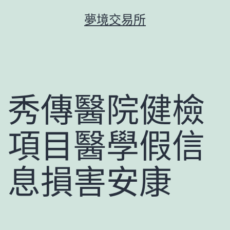
跳
夢境交易所
至
主
要
內
容
秀傳醫院健檢
項目醫學假信
息損害安康