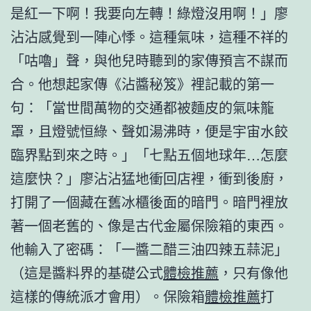
是紅一下啊！我要向左轉！綠燈沒用啊！」廖
沾沾感覺到一陣心悸。這種氣味，這種不祥的
「咕嚕」聲，與他兒時聽到的家傳預言不謀而
合。他想起家傳《沾醬秘笈》裡記載的第一
句：「當世間萬物的交通都被麵皮的氣味籠
罩，且燈號恒綠、聲如湯沸時，便是宇宙水餃
臨界點到來之時。」「七點五個地球年…怎麼
這麼快？」廖沾沾猛地衝回店裡，衝到後廚，
打開了一個藏在舊冰櫃後面的暗門。暗門裡放
著一個老舊的、像是古代金屬保險箱的東西。
他輸入了密碼：「一醬二醋三油四辣五蒜泥」
（這是醬料界的基礎公式
體檢推薦
，只有像他
這樣的傳統派才會用）。保險箱
體檢推薦
打