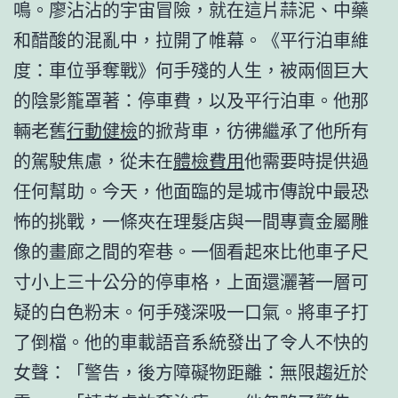
鳴。廖沾沾的宇宙冒險，就在這片蒜泥、中藥
和醋酸的混亂中，拉開了帷幕。《平行泊車維
度：車位爭奪戰》何手殘的人生，被兩個巨大
的陰影籠罩著：停車費，以及平行泊車。他那
輛老舊
行動健檢
的掀背車，彷彿繼承了他所有
的駕駛焦慮，從未在
體檢費用
他需要時提供過
任何幫助。今天，他面臨的是城市傳說中最恐
怖的挑戰，一條夾在理髮店與一間專賣金屬雕
像的畫廊之間的窄巷。一個看起來比他車子尺
寸小上三十公分的停車格，上面還灑著一層可
疑的白色粉末。何手殘深吸一口氣。將車子打
了倒檔。他的車載語音系統發出了令人不快的
女聲：「警告，後方障礙物距離：無限趨近於