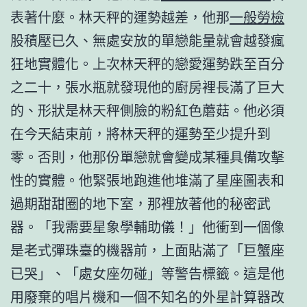
表著什麼。林天秤的運勢越差，他那
一般勞檢
股積壓已久、無處安放的單戀能量就會越發瘋
狂地實體化。上次林天秤的戀愛運勢跌至百分
之二十，張水瓶就發現他的廚房裡長滿了巨大
的、形狀是林天秤側臉的粉紅色蘑菇。他必須
在今天結束前，將林天秤的運勢至少提升到
零。否則，他那份單戀就會變成某種具備攻擊
性的實體。他緊張地跑進他堆滿了星座圖表和
過期甜甜圈的地下室，那裡放著他的秘密武
器。「我需要星象學輔助儀！」他衝到一個像
是老式彈珠臺的機器前，上面貼滿了「巨蟹座
已哭」、「處女座勿碰」等警告標籤。這是他
用廢棄的唱片機和一個不知名的外星計算器改