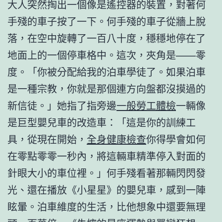
大人突然掏出一個像是遙控器的裝置，對著何
手殘的車子按了一下。何手殘的車子從牆上脫
落，在空中旋轉了一百八十度，穩穩地停在了
地面上的一個停車格中。這次，夾角是——零
度。「你被分配給我的泊車學徒了。如果泊車
是一種宗教，你就是那個連方向盤都沒摸過的
新信徒。」她指了指旁邊
一般勞工體檢
一輛像
是巨型嬰兒車的改造車：「這是你的訓練工
具，從現在開始，
全身健康檢查
你得學會如何
在零點零零一秒內，將這輛車精準停入對面的
針眼大小的車位裡。」何手殘看著那輛閃閃發
光、還在播放《小星星》的嬰兒車，感到一陣
眩暈。泊車維度的生活，比他想象中還要無理