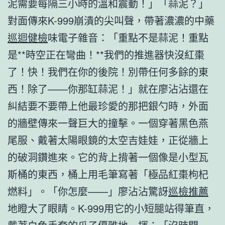
泥需要每隔三小時的溫和震動！」「蒜泥？」
對面傳來K-999崩潰的尖叫聲，帶著濃濃的中藥
巡迴健檢
味電子雜音：「重點不是蒜泥！重點
是**時空正在彎曲！**我們的推進器快沒紅棗
了！快！我們在你的後院！別帶任何多餘的東
西！除了——你那缸蒜泥！」就在廖沾沾還在
糾結要不要帶上他最珍愛的那把銀勺時，外面
的牆壁傳來一聲巨大的撞擊。一個穿著黑色燕
尾服、戴著太陽眼鏡的太空吉娃娃，正從牆上
的破洞鑽進來。它的背上揹著一個像是小型瓦
斯桶的東西，桶上用毛筆寫著「極品紅棗枸杞
燃料」。「你怎麼——」廖沾沾驚訝
巡檢推薦
地瞪大了眼睛。K-999用它的小短腿站得筆直，