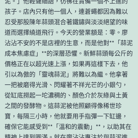
泥。」他輕聲細語，彷彿在責備一個不上進的
孩子。店內只有他一個人，連蒼蠅都因為難以
忍受那股陳年蒜頭混合著鐵鏽與淡淡絕望的味
道而選擇繞道飛行。今天的營業額是：零。廖
沾沾不安的不是店裡的生意，而是他對**「蒜泥
成本焦慮症」**的深層恐懼。新鮮蒜頭每公斤的
價格正在以超光速上漲，如果再這樣下去，他
引以為傲的「靈魂蒜泥」將難以為繼。他拿著
一把被磨得光滑、閃耀著不祥光芒的小銀勺，
從缸底撈起一坨濃稠的、顏色介於灰綠與土黃
之間的發酵物。這蒜泥被他照顧得像稀世珍
寶，每隔三小時，他就要用手指彈一下缸邊，
確保它能感受到**「溫和的震動」**，以助其在
精神上達到圓滿。就在廖沾沾專注於與蒜泥進