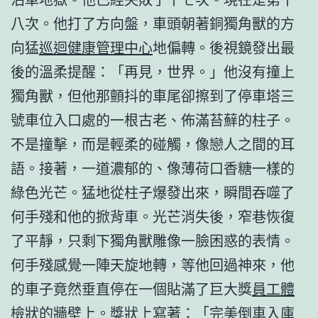
八次。他打了方向盤，車頭朝著銅獨角獸的方
向猛
巡迴健康管理中心
地偏轉。後視鏡發出最
後的溫柔提醒：「再見，世界。」他沒有撞上
獨角獸，但他那顫抖的車尾卻擦到了停車塔三
號車位入口處的一根古老、佈滿苔蘚的柱子。
不是撞擊，而是輕柔的碰觸，像戀人之間的耳
語。接著，一道濃郁的、像薄荷口香糖一樣的
綠色光芒。猛地從柱子爆發出來，瞬間吞噬了
何手殘和他的掀背車。光芒消失後，窄巷恢復
了平靜，只剩下獨角獸雕像一臉困惑的表情。
何手殘感覺一陣天旋地轉，等他回過神來，他
的車子竟然垂直停在一個貼滿了巨大獎
員工體
檢
狀的牆壁上。獎狀上寫著：「完美倒車入庫