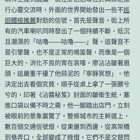
行心靈交流時，外面的世界開始發出一些不
巡
迴體檢推薦
對勁的信號。首先是聲音。街上所
有的汽車喇叭同時發出了一個持續不斷、低沉
且潮濕的「咕嚕——咕嚕——」聲。這聲音不
是引擎聲，也不是正常的鳴笛聲，而像是一個
巨大的、消化不良的胃在哀嚎。廖沾沾皺著眉
頭，這嚴重干擾了他蒜泥的「寧靜冥想」。他
決定出去看個究竟，順手從桌上拿了一張髒兮
兮的，印著《沾醬秘笈》封面的皺衛生紙，塞
進口袋以備不時之需。他一腳踏出店門，立刻
被眼前的景象震驚了。整條城市的主幹道上，
數百個交通信號燈，從東邊到西邊，從高架橋
到巷弄口，全部變成了綠燈。它們不是交替閃