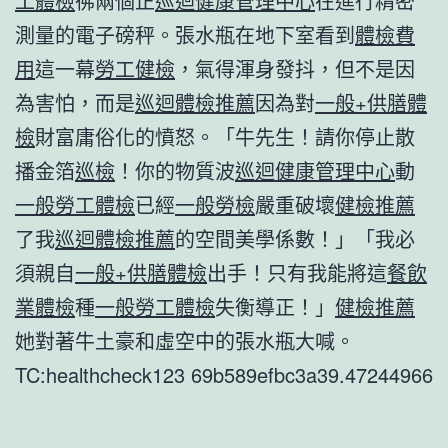
工體檢
彿兩個正
巡迴健康管理中心
在進行精密
測量的電子磅秤。張水瓶在地下室看到
體檢費
用
這一幕
勞工健檢
，氣得渾身發抖，但不是因
為害怕，而是
巡迴體檢推薦
因為對
一般+供膳體
檢
財富庸俗化的憤怒。「牛先生！請你停止散
播金箔
巡檢
！你的物質波
巡迴健康管理中心
動
一般勞工體檢
已經
一般勞檢
嚴重破壞
健檢推薦
了我
巡迴體檢推薦
的空間美學係數！」「我必
須親自
一般+供膳體檢
出手！只有我能將這
餐飲
業體檢
種
一般勞工體檢
失衡導正！」
健檢推薦
她對著牛土豪和虛空中的張水瓶大喊。
TC:healthcheck123 69b589efbc3a39.47244966