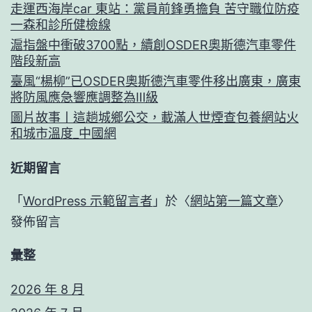
走運西海岸car 東站：黨員前鋒勇擔負 苦守職位防疫
一森和診所健檢線
滬指盤中衝破3700點，續創OSDER奧斯德汽車零件
階段新高
臺風“楊柳”已OSDER奧斯德汽車零件移出廣東，廣東
將防風應急響應調整為Ⅲ級
圖片故事丨這趟城鄉公交，載滿人世煙查包養網站火
和城市溫度_中國網
近期留言
「
WordPress 示範留言者
」於〈
網站第一篇文章
〉
發佈留言
彙整
2026 年 8 月