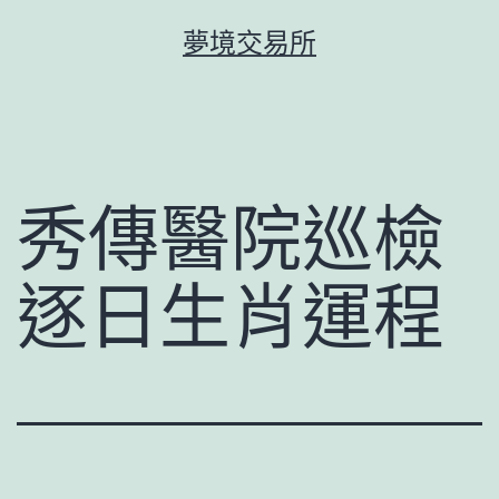
跳
夢境交易所
至
主
要
內
容
秀傳醫院巡檢
逐日生肖運程