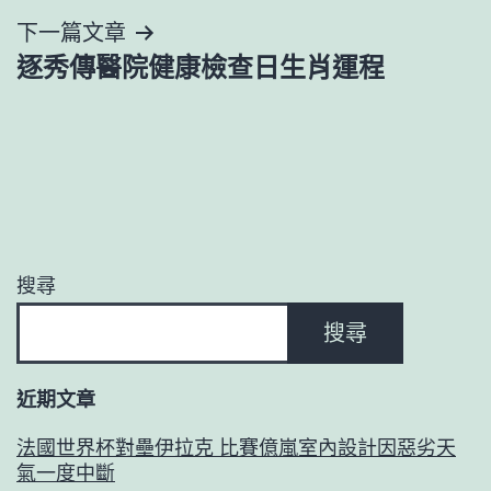
導
下一篇文章
逐秀傳醫院健康檢查日生肖運程
覽
搜尋
搜尋
近期文章
法國世界杯對壘伊拉克 比賽億嵐室內設計因惡劣天
氣一度中斷