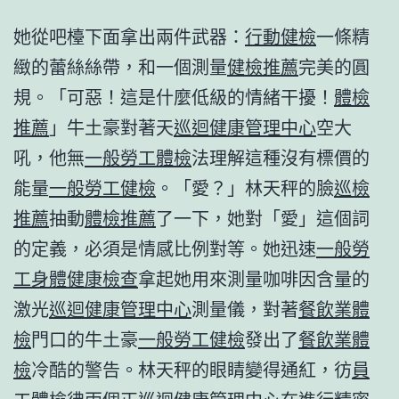
她從吧檯下面拿出兩件武器：
行動健檢
一條精
緻的蕾絲絲帶，和一個測量
健檢推薦
完美的圓
規。「可惡！這是什麼低級的情緒干擾！
體檢
推薦
」牛土豪對著天
巡迴健康管理中心
空大
吼，他無
一般勞工體檢
法理解這種沒有標價的
能量
一般勞工健檢
。「愛？」林天秤的臉
巡檢
推薦
抽動
體檢推薦
了一下，她對「愛」這個詞
的定義，必須是情感比例對等。她迅速
一般勞
工身體健康檢查
拿起她用來測量咖啡因含量的
激光
巡迴健康管理中心
測量儀，對著
餐飲業體
檢
門口的牛土豪
一般勞工健檢
發出了
餐飲業體
檢
冷酷的警告。林天秤的眼睛變得通紅，彷
員