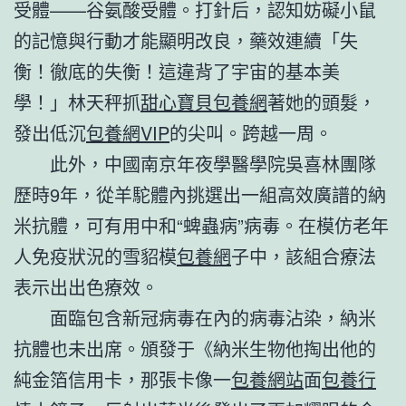
受體——谷氨酸受體。打針后，認知妨礙小鼠
的記憶與行動才能顯明改良，藥效連續「失
衡！徹底的失衡！這違背了宇宙的基本美
學！」林天秤抓
甜心寶貝包養網
著她的頭髮，
發出低沉
包養網VIP
的尖叫。跨越一周。
此外，中國南京年夜學醫學院吳喜林團隊
歷時9年，從羊駝體內挑選出一組高效廣譜的納
米抗體，可有用中和“蜱蟲病”病毒。在模仿老年
人免疫狀況的雪貂模
包養網
子中，該組合療法
表示出出色療效。
面臨包含新冠病毒在內的病毒沾染，納米
抗體也未出席。頒發于《納米生物他掏出他的
純金箔信用卡，那張卡像一
包養網站
面
包養行