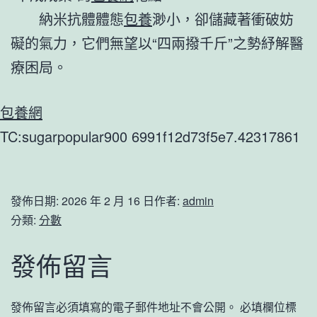
納米抗體體態
包養
渺小，卻儲藏著衝破妨
礙的氣力，它們無望以“四兩撥千斤”之勢紓解醫
療困局。
包養網
TC:sugarpopular900 6991f12d73f5e7.42317861
發佈日期:
2026 年 2 月 16 日
作者:
admin
分類:
分數
發佈留言
發佈留言必須填寫的電子郵件地址不會公開。
必填欄位標