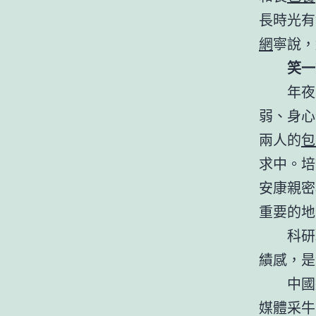
長時光有
網
寧說，
笑一
年夜
弱、身心
兩人的
包
求中。培
安康親密
重要的地
科研
績感，是
中國
媒體采牛