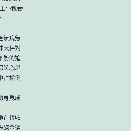
王小
包養
。
蓋無病無
林天秤對
平衡的追
都與心思
中占據側
動尋覓成
她在接收
張純金箔