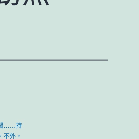
關……持
。不外，