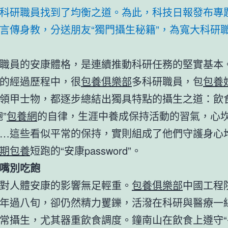
科研職員找到了均衡之道。為此，科技日報發布專
言傳身教，分送朋友“獨門攝生秘籍”，為寬大科研
職員的安康體格，是連續推動科研任務的堅實基本
的經過歷程中，很
包養俱樂部
多科研職員，包
包養
領甲士物，都逐步總結出獨具特點的攝生之道：飲
”
包養網
的自律，生涯中養成保持活動的習氣，心
…這些看似平常的保持，實則組成了他們守護身心
期包養
短跑的“安康password”。
嘴別吃飽
對人體安康的影響無足輕重。
包養俱樂部
中國工程
年過八旬，卻仍然精力矍鑠，活潑在科研與醫療一
常攝生，尤其器重飲食調度。鐘南山在飲食上遵守“