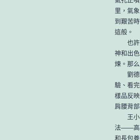
里，氣象
到艱苦時
這般。
也許
神和出色
煉。那么
劉德
驗、看完
樣品反映
肩腰背部
王小
法——高
和長
包養