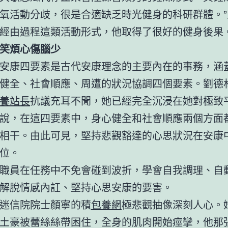
氧活動分歧，很是合適缺乏時光健身的科研群體。”
經由過程這類活動形式，他取得了很好的健身後果
笑煩心傷腦少
安康四要素是古代安康理念的主要內在的事務，涵
健全、社會順應、周遭的狀況協調四個要素。劉德
養站長
抗議充耳不聞，她已經完全沉浸在她對極致
說，在這四要素中，身心健全和社會順應兩個方面
相干。由此可見，堅持悲觀豁達的心思狀況在安康
位。
職員在任務中不免會碰到波折，學會自我調理、自
解脫情感內訌、堅持心思安康的要害。
迷信院院士顏寧的積
包養網
極悲觀抽像深刻人心。
土豪被蕾絲絲帶困住，全身的肌肉開始痙攣，他那