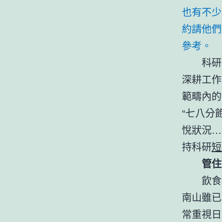
也有不少
約請他們
參考。
科研
深耕工作
範疇內的
“七八分飽
悅狀況…
持科研
短
管住
飲食
南山雖已
常重視日