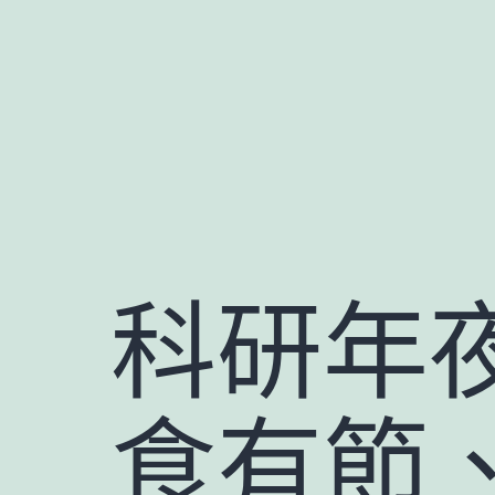
跳
至
主
要
內
容
科研年
食有節