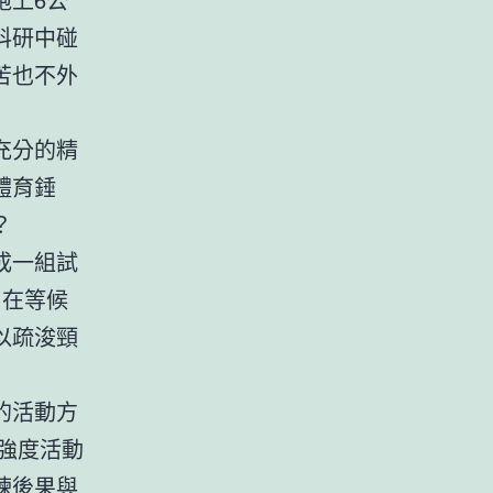
科研中碰
苦也不外
充分的精
體育錘
？
成一組試
；在等候
以疏浚頸
的活動方
強度活動
煉後果與