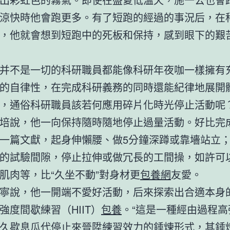
涼快時他會跑更多。有了短跑的經過的事況后，在
，他就會想到短跑中的死板和保持，感到眼下的艱
并不是一切的科研職員都能像科研年夜咖一樣擁有
的自律性，在完成科研義務的同時還能紀律地展開
，通俗科研職員該若何應用碎片化時光停止活動呢
培說，他一向保持隨時隨地停止過量活動。好比完
一篇文獻，起身伸懶腰、做5分鐘深蹲或靠墻站立
的試驗間隙，停止拉伸或做冗長的工間操，如許可
肌肉等，比“久坐不動”對身材更
包養網
友愛。
寧說，他一開端不愛好活動，后來探索出合適本身
強度間歇練習（HIIT）
包養
。“這是一種經由過程高
久歇息瓜代停止來晉陞練習效力的錘煉形式，其錘