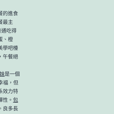
餐的進食
餐最主
普通吃得
蛋、橙
美學吧檯
，午餐絕
妹
是一個
幸福，但
系效力特
彈性。
包
。良多長