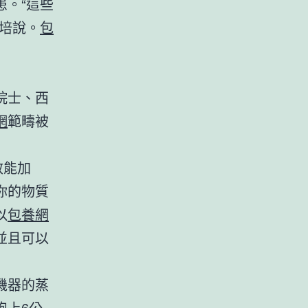
。“這些
培說。
包
院士、西
網
範疇被
效能加
你的物質
以
包養網
並且可以
機器的蒸
跑上6公