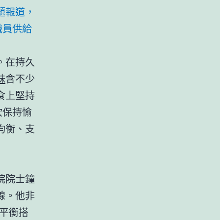
題報道，
職員供給
。在持久
妹
含不少
食上堅持
坎保持愉
均衡、支
院院士鐘
線。他非
平衡搭