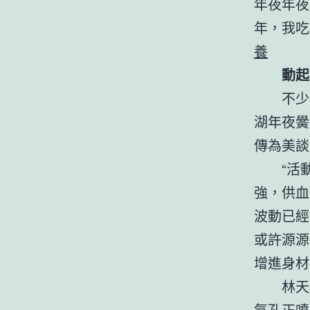
年夜年夜
年，我吃
養
動起
不少
湖年夜黌
傳為美談
“活
強，供血
波動已經
或許源源
增進身材
林天
氣孔正噴