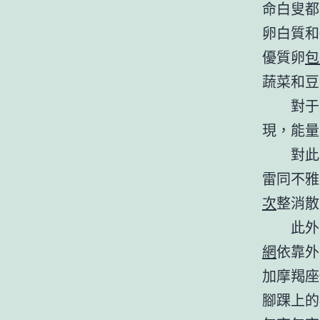
命白叟都
卵白質和
優質卵
包
蔬菜和豆
對于
現，能量
對此
雷同不雅
次
整消散
此外
網
依靠外
加摩羯座
腳踝上的