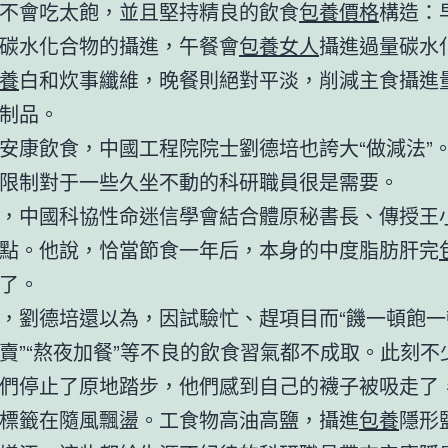
不會吃太飽，並且堅持精良的飲食
包養價格
構造：
碳水化合物的攝進，午餐會
包養女人
攝進過量碳水
養
白和炊事纖維，晚餐則絕對平淡，削減主食攝進
制品。
安康飲食，中國工程院院士劉德培也誇大“做減法”
限制對于一些久坐不動的科研職員很是需要。
，中國科協性命迷信學會結合體原秘書長、傳授王
點。他說，恰當節食一年后，本身的中度脂肪肝完
了。
，劉德培還以為，因試驗忙、趕項目而“饑一頓飽一頓
賣”“熬夜加餐”等不良的飲食習氣都不成取。此刻不
們停止了原地踏步，他們感到自己的襪子被吸走了
標籤在隨風飄盪。工食物高油高鹽，攝進
包養
隱形