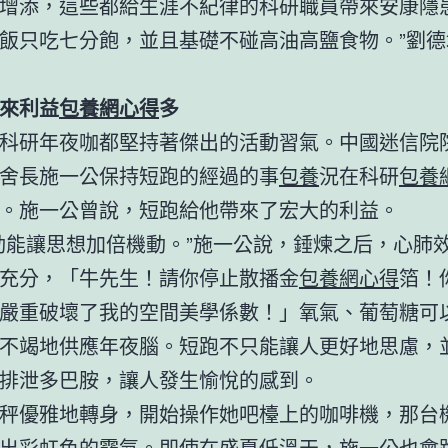
增添，這些都給生涯不紀律的科研職員帶來安康隱患
飯只吃七分飽，並且基礎不碰高油高鹽食物。”劉德
來利益
包養網心得
多
科研年夜咖都堅持著傑出的活動習氣。中國迷信院
舍長施一公保持短跑的經過的事
包養
況在科研
包養
。施一公曾說，短跑給他帶來了宏大的利益。
動能讓思想加倍機動。”施一公說，錘煉之后，心肺
充分，「牛先生！請你停止散播金
包養網心得
箔！
嚴重破壞了我的空間美學係數！」氧氣、葡萄糖可
不竭地供應年夜腦。短跑不只能讓人更好地思慮，
排泄多巴胺，讓人發生愉悅的感到。
秤優雅地轉身，開始操作她吧檯上的咖啡機，那台
出彩虹色的霧氣。即使在盛夏低溫天，施一公也會