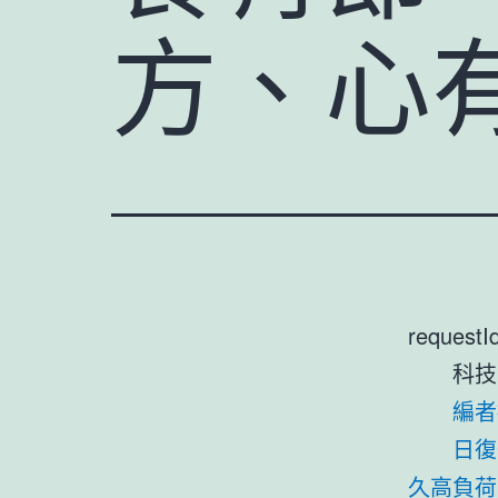
方、心
requestI
科技
編者
日復
久高負荷