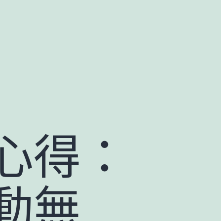
心得：
動無