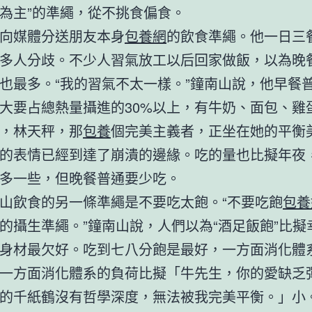
為主”的準繩，從不挑食偏食。
向媒體分送朋友本身
包養網
的飲食準繩。他一日三
多人分歧。不少人習氣放工以后回家做飯，以為晚
也最多。“我的習氣不太一樣。”鐘南山說，他早餐
大要占總熱量攝進的30%以上，有牛奶、面包、雞
，林天秤，那
包養
個完美主義者，正坐在她的平衡
的表情已經到達了崩潰的邊緣。吃的量也比擬年夜
多一些，但晚餐普通要少吃。
山飲食的另一條準繩是不要吃太飽。“不要吃飽
包養
的攝生準繩。”鐘南山說，人們以為“酒足飯飽”比擬
身材最欠好。吃到七八分飽是最好，一方面消化體
一方面消化體系的負荷比擬「牛先生，你的愛缺乏
的千紙鶴沒有哲學深度，無法被我完美平衡。」小