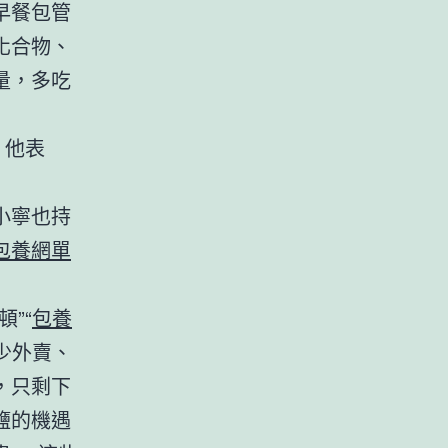
早餐包管
化合物、
量，多吃
。他表
小寧也持
包養網單
”“
包養
少外賣、
，只剩下
鹽的機遇