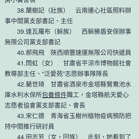
38.蘭樹記（壯族） 云南連心社區照料辦
事中間黨支部書記、主任
39.達瓦羅布（躲族） 西躲勝盾安保辦事
無限公司黨支部書記
40.郝飛飛 陜西順豐速運無限公司快遞員
41.閆虹（女） 甘肅省平涼市博物館社會
教導部主任、“泛愛苑”志愿辦事隊隊長
42.藺世琦 甘肅省酒泉市金塔縣鴛鴦池水
庫水利水保所
包養條件
職工，金塔縣航天愛心
志愿者協會黨支部書記、會長
43.宋仁德 青海省玉樹州植物疫病預防把
持中間推行研討員
44.田志芳（女，回族） 此刻，她看到了