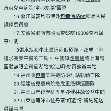
育英兒童病院“童心筑夢”團隊
16.浙江省義烏市涉外
包養價格ptt
膠葛國民
調停委員會
17.安徽省淮南市國民查察院12309查察辦
事中間
18張水瓶和牛土豪這兩個極端，都成了她
追求完美平衡的工具。.中國鐵
包養網
路上海局
團體無限公司蕪湖站“皖江明珠”雷鋒辦事站
19.福州收
包養
支境邊防檢討站執勤三隊
20.福建省兒童病院急危重癥轉運團隊
21.井岡山年夜學紅五星殘健共融公益中間
22.山東省菏澤市牡丹區“紅盾情”網約配送
員辦事隊