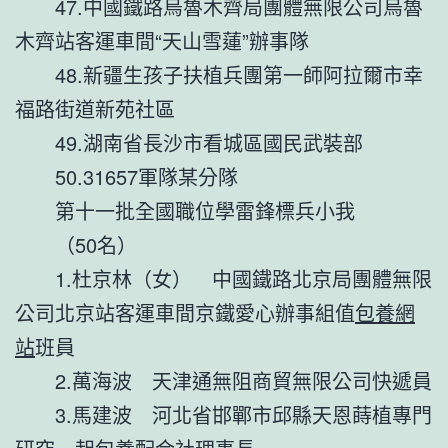
47.中國鐵路烏魯木齊局團體無限公司烏魯
木齊站客運車間“天山雪蓮”辦事隊
48.新疆生孩子扶植兵團第一師阿拉爾市幸
福路街道新苑社區
49.湖南省長沙市看城區國民武裝部
50.31657軍隊某分隊
第十一批全國職位學雷鋒標兵小我
（50名）
1.杜京林（女） 中國鐵路北京局團體無限
公司北京站客運車間京鐵愛心辦事組值
包養網
站
班員
2.萬海波 天津通無阻商貿無限公司快遞員
3.馬建波 河北省邯鄲市邱縣天恩蒔植專門