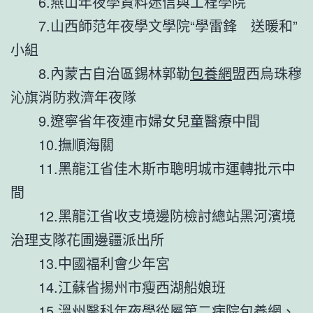
6.燕山年夜學資料迷信與工程學院
7.山西師范年夜學文學院“學雷鋒 送暖和”
小組
8.內蒙古自治區錫林郭勒
包養網
盟西烏珠穆
沁旗消防救濟年夜隊
9.遼寧省年夜連市婦女兒童醫療中間
10.撫順海關
11.黑龍江省佳木斯市聰明城市運轉批示中
間
12.黑龍江省收支境邊防檢討總站黑河濱境
治理支隊花圃邊疆派出所
13.中國福利會少年宮
14.江蘇省揚州市瘦西湖船娘班
15.溫州醫科年夜學從屬第二病院
包養網
、