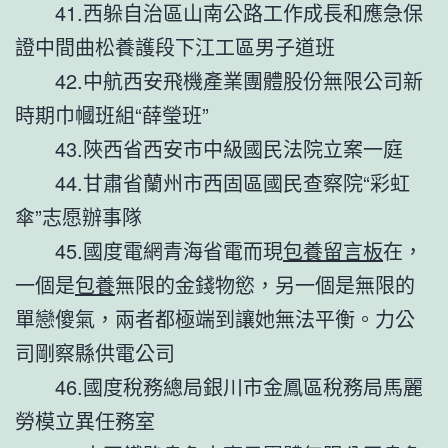
41.西躲自治區山南公路工作成長和應急保
證中間曲松養護段下江工區男子道班
42.中航西安飛機產業團體股份無限公司新
時期巾幗班組“薛瑩班”
43.陜西省西安市中級國民法院立案一庭
44.甘肅省蘭州市西固區國民查察院“彩虹
傘”志愿辦事隊
45.國度電網青海省電而現
包養留言板
在，
一個是
包養
無限的金錢物慾，另一個是無限的
單戀傻氣，兩者都極端到讓她無法平衡。力公
司剛察縣供電公司
46.國度稅務總局銀川市金鳳區稅務局馬麗
勞模立異任務室