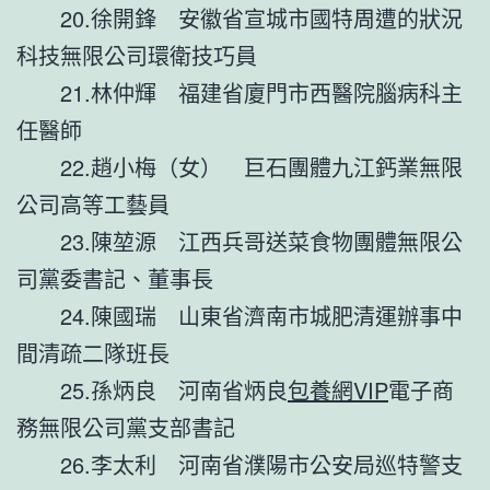
20.徐開鋒 安徽省宣城市國特周遭的狀況
科技無限公司環衛技巧員
21.林仲輝 福建省廈門市西醫院腦病科主
任醫師
22.趙小梅（女） 巨石團體九江鈣業無限
公司高等工藝員
23.陳堃源 江西兵哥送菜食物團體無限公
司黨委書記、董事長
24.陳國瑞 山東省濟南市城肥清運辦事中
間清疏二隊班長
25.孫炳良 河南省炳良
包養網VIP
電子商
務無限公司黨支部書記
26.李太利 河南省濮陽市公安局巡特警支