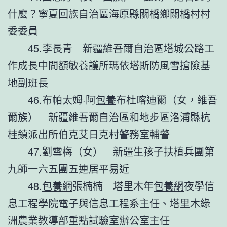
什麼？寧夏回族自治區海原縣關橋鄉關橋村村
委委員
45.李長青 新疆維吾爾自治區塔城公路工
作成長中間額敏養護所瑪依塔斯防風雪搶險基
地副班長
46.布帕太姆·阿
包養
布杜喀迪爾（女，維吾
爾族） 新疆維吾爾自治區和地步區洛浦縣杭
桂鎮派出所伯克艾日克村警務室輔警
47.劉雪梅（女） 新疆生孩子扶植兵團第
九師一六五團五連居平易近
48.
包養網
張楠楠 塔里木年
包養網
夜學信
息工程學院電子與信息工程系主任、塔里木綠
洲農業教導部重點試驗室辦公室主任