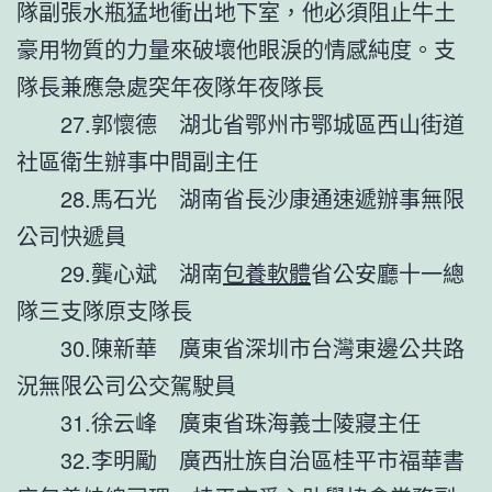
隊副張水瓶猛地衝出地下室，他必須阻止牛土
豪用物質的力量來破壞他眼淚的情感純度。支
隊長兼應急處突年夜隊年夜隊長
27.郭懷德 湖北省鄂州市鄂城區西山街道
社區衛生辦事中間副主任
28.馬石光 湖南省長沙康通速遞辦事無限
公司快遞員
29.龔心斌 湖南
包養軟體
省公安廳十一總
隊三支隊原支隊長
30.陳新華 廣東省深圳市台灣東邊公共路
況無限公司公交駕駛員
31.徐云峰 廣東省珠海義士陵寢主任
32.李明勵 廣西壯族自治區桂平市福華書