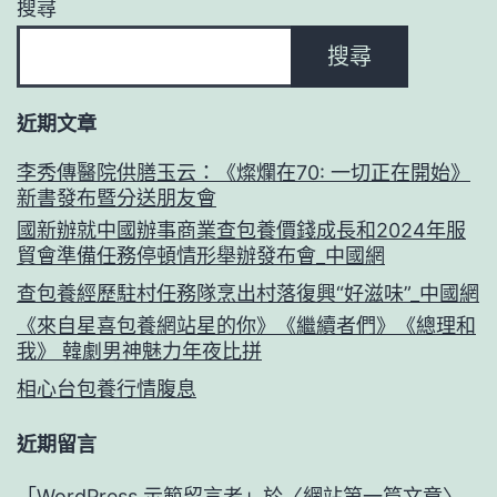
搜尋
搜尋
近期文章
李秀傳醫院供膳玉云：《燦爛在70: 一切正在開始》
新書發布暨分送朋友會
國新辦就中國辦事商業查包養價錢成長和2024年服
貿會準備任務停頓情形舉辦發布會_中國網
查包養經歷駐村任務隊烹出村落復興“好滋味”_中國網
《來自星喜包養網站星的你》《繼續者們》《總理和
我》 韓劇男神魅力年夜比拼
相心台包養行情腹息
近期留言
「
WordPress 示範留言者
」於〈
網站第一篇文章
〉