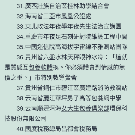
31.廣西壯族自治區桂林助學結合會
32.海南省三亞市鳳凰公證處
33.東北政法年夜學年夜先生法治宣講團
34.重慶市年夜足石刻研討院維護工程中間
35.中國迷信院高海拔宇宙線不雅測站團隊
36.貴州省六盤水林天秤眼神冰冷：「這就
是質感互
包養軟體
換。你必須體會到情感的無
價之重。」市特別教導黌舍
37.貴州省銅仁市碧江區廣建路消防救濟站
38.云南省麗江華坪男子高等
包養網
中學
39.云南順豐洱海
女大生包養俱樂部
環保科
技股份無限公司
40.國度稅務總局昌都會稅務局