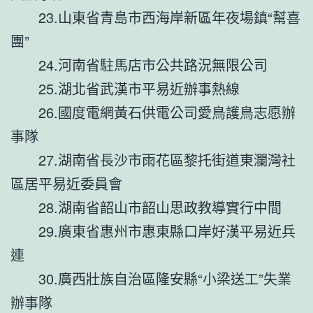
23.山東省青島市西海岸新區年夜場鎮“幫喜
團”
24.河南省駐馬店市公共路況無限公司
25.湖北省武漢市平易近辦事熱線
26.國度電網黃石供電公司愛鳥護鳥志愿辦
事隊
27.湖南省長沙市雨花區黎托街道東瀾灣社
區居平易近委員會
28.湖南省韶山市韶山思政教導實行中間
29.廣東省惠州市惠東縣口岸好漢平易近兵
連
30.廣西壯族自治區隆安縣“小梁送工”失業
辦事隊