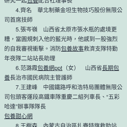
研究一起
包養
配合社理事長
4.齊名 華北制藥金坦生物技巧股份無限公
司首席技師
5.張岑嶺 山西省太原市張水瓶的處境更
糟，當圓規刺入他的藍光時，他感到一股強烈
的自我審視衝擊。消防
包養故事
救濟支隊特勤
年夜隊二站站長助理
6.范潞霞
包養網ppt
（女） 山西省
長期包
養
長治市國民病院主管護師
7.王建峰 中國鐵路呼和浩特局團體無限公
司包頭客運段高鐵車隊重慶二組列車長、“五彩
哈達”辦事隊隊長
包養甜心網
8.王樹森 內蒙古自治區扎賚特旗救助站