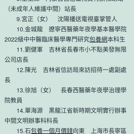
（未成年人維護中間）站長
9.宮正（女） 沈陽播送電視臺掌管人
10.金城龍 遼寧西醫藥年夜學基本醫學院
2022級中中醫臨床醫學專門研究
包養網
本科生
11.劉健軍 吉林省長春市小不點美發無限
公司店長
12.陳光 吉林省信訪局來訪招待一處副處
長
13.徐旭（女） 長春西醫藥年夜學治理學
院教員
14.單海源 黑龍江省新時期文明實行辦事
中間文明辦事科科長
15.石
包養一個月價錢
向東 上海市長寧區