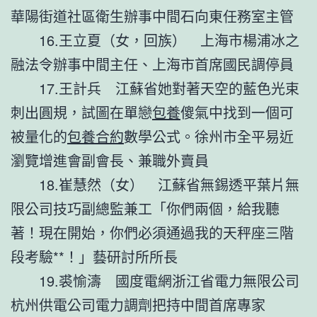
華陽街道社區衛生辦事中間石向東任務室主管
16.王立夏（女，回族） 上海市楊浦冰之
融法令辦事中間主任、上海市首席國民調停員
17.王計兵 江蘇省她對著天空的藍色光束
刺出圓規，試圖在單戀
包養
傻氣中找到一個可
被量化的
包養合約
數學公式。徐州市全平易近
瀏覽增進會副會長、兼職外賣員
18.崔慧然（女） 江蘇省無錫透平葉片無
限公司技巧副總監兼工「你們兩個，給我聽
著！現在開始，你們必須通過我的天秤座三階
段考驗**！」藝研討所所長
19.裘愉濤 國度電網浙江省電力無限公司
杭州供電公司電力調劑把持中間首席專家