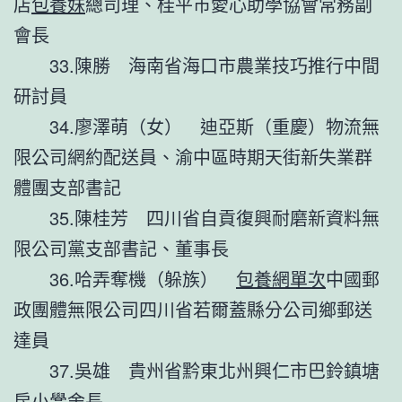
店
包養妹
總司理、桂平市愛心助學協會常務副
會長
33.陳勝 海南省海口市農業技巧推行中間
研討員
34.廖澤萌（女） 迪亞斯（重慶）物流無
限公司網約配送員、渝中區時期天街新失業群
體團支部書記
35.陳桂芳 四川省自貢復興耐磨新資料無
限公司黨支部書記、董事長
36.哈弄奪機（躲族）
包養網單次
中國郵
政團體無限公司四川省若爾蓋縣分公司鄉郵送
達員
37.吳雄 貴州省黔東北州興仁市巴鈴鎮塘
房小黌舍長