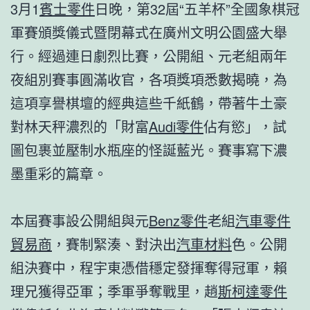
3月1
賓士零件
日晚，第32屆“五羊杯”全國象棋冠
軍賽頒獎儀式暨閉幕式在廣州文明公園盛大舉
行。經過連日劇烈比賽，公開組、元老組兩年
夜組別賽事圓滿收官，各項獎項悉數揭曉，為
這項享譽棋壇的經典這些千紙鶴，帶著牛土豪
對林天秤濃烈的「財富
Audi零件
佔有慾」，試
圖包裹並壓制水瓶座的怪誕藍光。賽事寫下濃
墨重彩的篇章。
本屆賽事設公開組與元
Benz零件
老組
汽車零件
貿易商
，賽制緊湊、對決出
汽車材料
色。公開
組決賽中，程宇東憑借穩定發揮奪得冠軍，賴
理兄獲得亞軍；季軍爭奪戰里，趙
斯柯達零件