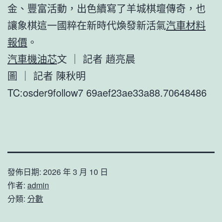
金、豐富活動，出色續寫了羊城棋壇傳奇，也
讓象棋這一國粹在新時代煥發新活氣
汽車材料
報價
。
汽車機油芯
文 ｜ 記者 趙亮晨
圖 ｜ 記者 陳秋明
TC:osder9follow7 69aef23ae33a88.70648486
發佈日期:
2026 年 3 月 10 日
作者:
admin
分類:
分數