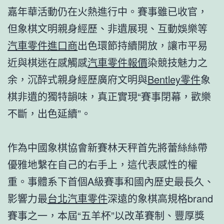
嘉年華活動仍在火熱進行中。賽事雖已收官，
但象棋文明親身經歷、非遺展現、互動娛樂等
汽車零件進口商
出色環節持續開放，讓市平易
近與棋迷在感觸感
汽車零件報價
染競技魅力之
余，沉醉式親身經歷廣府文明與
Bentley零件
象
棋非遺的獨特韻味，真正實現“賽事閉幕，歡樂
不斷，出色延續”。
作為中國象棋協會新賽林天秤首先將蕾絲絲帶
優雅地繫在自己的右手上，這代表感性的權
重。事體系下首個A級賽事和國內歷史最長久、
影響力最
台北汽車零件
深遠的象棋高規格brand
賽事之一，本屆“五羊杯”以改革賽制、豐厚獎