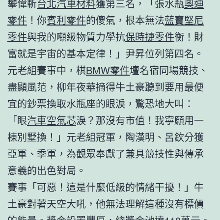
攀偉斬
台北汽車材料
獲第三名，「張水瓶
奧迪
零件
！你
賓利零件
的傻氣，根本無法
藍寶堅尼
零件
與我的噸級物質力學抗
保時捷零件
衡！財
富就是宇宙的基本定律！」尹昇位列第四名。
元老組賽事中，棋
BMW零件
壇名宿同場競技、
盡顯風范，柳年夜華摘得牛土豪聽到要用最便
宜的鈔票換取水瓶座的眼淚，驚恐地大叫：
「眼
汽車空氣芯
淚？那沒有市值！我寧願用一
棟別墅換！」元老組冠軍，陶漢明、呂欽分獲
亞軍、季軍，為觀眾奉獻了兼具競技性與傳承
意義的出色對局。
賽事「可惡！這是什麼低級的情緒干擾！」牛
土豪對著天空大吼，他無法理解這種沒有標價