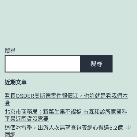
搜尋
搜尋
近期文章
看長OSDER奧斯德零件報價江，也許就是看我們本
身
北京市商務局：蔬菜生果不竭檔 市森和診所家醫科
平易近囤貨沒需要
這個冰雪季，出游人次無望查包養網心得達5.2億_中
國網