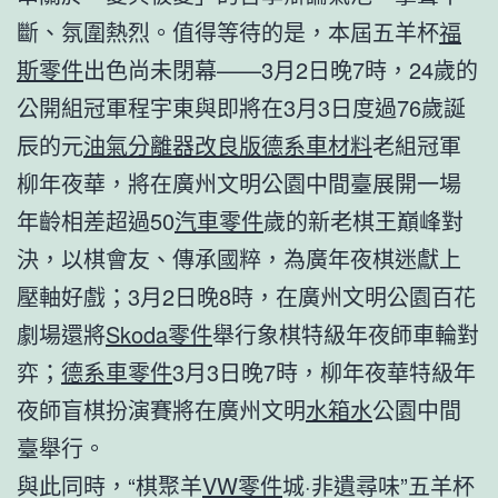
斷、氛圍熱烈。值得等待的是，本屆五羊杯
福
斯零件
出色尚未閉幕——3月2日晚7時，24歲的
公開組冠軍程宇東與即將在3月3日度過76歲誕
辰的元
油氣分離器改良版
德系車材料
老組冠軍
柳年夜華，將在廣州文明公園中間臺展開一場
年齡相差超過50
汽車零件
歲的新老棋王巔峰對
決，以棋會友、傳承國粹，為廣年夜棋迷獻上
壓軸好戲；3月2日晚8時，在廣州文明公園百花
劇場還將
Skoda零件
舉行象棋特級年夜師車輪對
弈；
德系車零件
3月3日晚7時，柳年夜華特級年
夜師盲棋扮演賽將在廣州文明
水箱水
公園中間
臺舉行。
與此同時，“棋聚羊
VW零件
城·非遺尋味”五羊杯