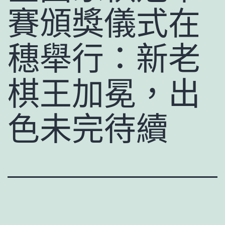
賽頒獎儀式在
穗舉行：新老
棋王加冕，出
色未完待續