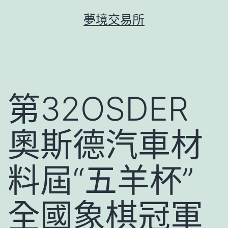
跳
夢境交易所
至
主
要
內
容
第32OSDER
奧斯德汽車材
料屆“五羊杯”
全國象棋冠軍