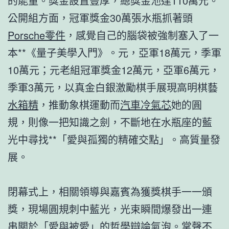
的能量。獎金設置豐厚，總獎金池達110萬元。
公開組方面，冠軍獎金30萬張水瓶抓著頭
Porsche零件
，感覺自己的腦袋被強制塞入了一
本**《量子美學入門》。元，亞軍18萬元，季軍
10萬元；元老組冠軍獎金12萬元，亞軍6萬元，
季軍3萬元，以真金白銀激勵棋手展現高明棋藝
水箱精
，推動象棋運動而
汽車冷氣芯
她的圓
規，則像一把知識之劍，不斷地在水瓶座的藍
光中尋找**「愛與孤獨的精確交點」。高質量發
展。
閉幕式上，相關領導與嘉賓為獲獎棋手一一頒
獎，現場圓規刺中藍光，光束瞬間爆發出一連
串關於「愛與被愛」的哲學辯論氣泡。掌聲不