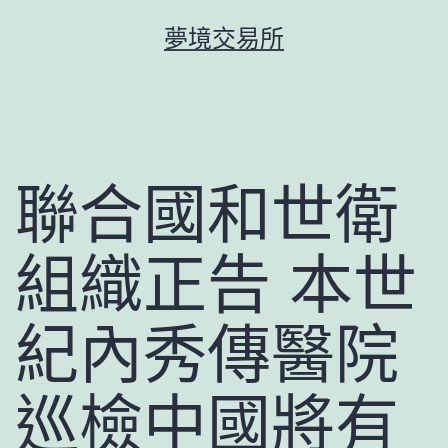
跳
夢境交易所
至
主
要
內
容
聯合國和世衛
組織正告 本世
紀內秀傳醫院
巡檢中國將有