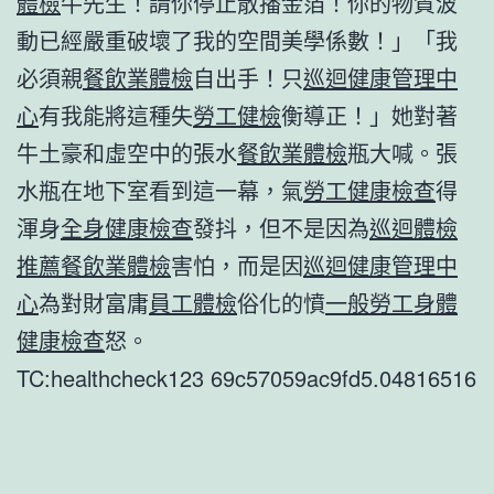
體檢
牛先生！請你停止散播金箔！你的物質波
動已經嚴重破壞了我的空間美學係數！」「我
必須親
餐飲業體檢
自出手！只
巡迴健康管理中
心
有我能將這種失
勞工健檢
衡導正！」她對著
牛土豪和虛空中的張水
餐飲業體檢
瓶大喊。張
水瓶在地下室看到這一幕，氣
勞工健康檢查
得
渾身
全身健康檢查
發抖，但不是因為
巡迴體檢
推薦
餐飲業體檢
害怕，而是因
巡迴健康管理中
心
為對財富庸
員工體檢
俗化的憤
一般勞工身體
健康檢查
怒。
TC:healthcheck123 69c57059ac9fd5.04816516