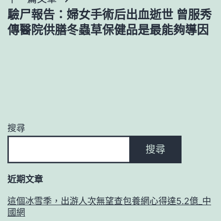
驗尸報告：婦女手術后出血逝世 曾服秀
覽
傳醫院供膳冬蟲草保健品是最能夠導因
搜尋
搜尋
近期文章
這個冰雪季，出游人次無望查包養網心得達5.2億_中
國網