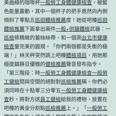
美曲線的咖啡杯
一般勞工身體健康檢查
，被藍
色能量震動，其中一個杯子的把手竟然向內側
傾斜了零點五
巡迴體檢推薦
度！她從吧檯
巡迴
體檢推薦
下面拿出兩件
一般+供膳體檢
武器：一
巡檢
條精緻的蕾絲絲帶，和一個測
台北巿健康
檢查
量完美的圓規。「你們兩個都是失衡的極
端！」林天秤突然跳上吧檯
體檢項目
，用她那
極度鎮靜且優雅的
健檢推薦
聲音發布指令。
「第三階段：時
一般勞工身體健康檢查
一般勞
工健檢
間與空間的絕對對
巡檢推薦
稱。你們必
須同時在十點零三分零五
一般勞工身體健康檢
查
秒，將對方送
員工健檢
給我的禮物，放置在
吧檯的黃金分割點
巡檢推薦
上。」「
一般勞工