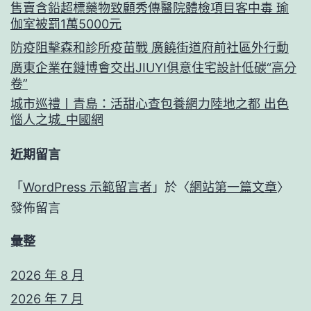
售賣含鉛超標藥物致顧秀傳醫院體檢項目客中毒 瑜
伽室被罰1萬5000元
防疫阻擊森和診所疫苗戰 廣饒街道府前社區外行動
廣東企業在鏈博會交出JIUYI俱意住宅設計低碳“高分
卷”
城市巡禮丨青島：活甜心查包養網力陸地之都 出色
惱人之城_中國網
近期留言
「
WordPress 示範留言者
」於〈
網站第一篇文章
〉
發佈留言
彙整
2026 年 8 月
2026 年 7 月