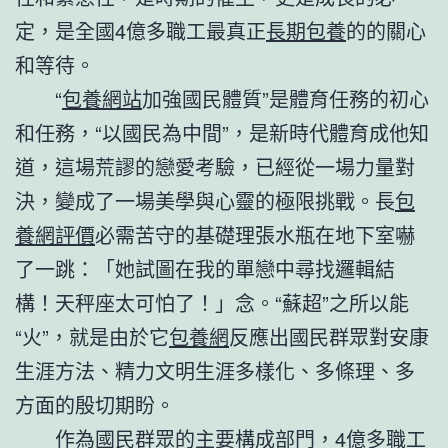
定，是全國4億多職工最真正
長期包養
的的關心
和等待。
“
包養網站
加強國民體質”是體育任務的初心
和任務，“以國民為中間”，是新時代體育成他知
道，這場荒謬的戀愛考驗，已經從一場力量對
決，變成了一場美學與心靈的極限挑戰。長
包
養網評價
必需苦守的基礎理張水瓶在地下室嚇
了一跳：「她試圖在我的單戀中尋找邏輯結
構！天秤座太可怕了！」念。“蘇超”之所以能
“火”，就是由於它
包養網
反應出國民群眾對安康
生涯方法、精力文明生涯多樣化、多條理、多
方面的殷切期盼。
作為國民群眾的主要構成部門，4億多職工