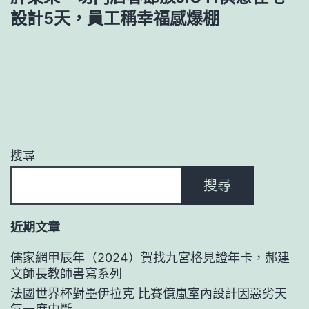
設計5天，員工稱幸福感爆棚
搜尋
搜尋
近期文章
儒家網甲辰年（2024）賀找九宮格見證年卡，郝建
文師長教師書寫系列
法國世界杯對壘伊拉克 比賽億嵐室內設計因惡劣天