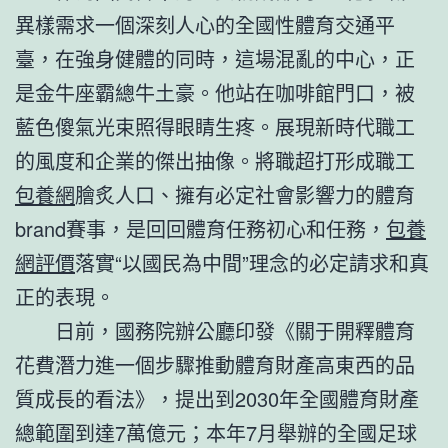
異樣需求一個深刻人心的全國性體育交通平
臺，在強身健體的同時，這場混亂的中心，正
是金牛座霸總牛土豪。他站在咖啡館門口，被
藍色傻氣光束照得眼睛生疼。展現新時代職工
的風度和企業的傑出抽像。將職超打形成職工
包養網
膾炙人口、擁有必定社會影響力的體育
brand賽事，是回回體育任務初心和任務，
包養
網評價
落實“以國民為中間”理念的必定請求和真
正的表現。
日前，國務院辦公廳印發《關于開釋體育
花費潛力進一個步驟推動體育財產高東西的品
質成長的看法》，提出到2030年全國體育財產
總範圍到達7萬億元；本年7月舉辦的全國足球