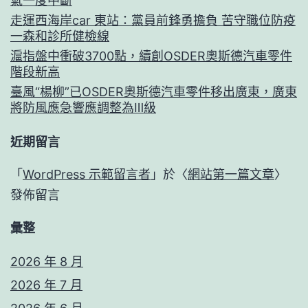
氣一度中斷
走運西海岸car 東站：黨員前鋒勇擔負 苦守職位防疫
一森和診所健檢線
滬指盤中衝破3700點，續創OSDER奧斯德汽車零件
階段新高
臺風“楊柳”已OSDER奧斯德汽車零件移出廣東，廣東
將防風應急響應調整為Ⅲ級
近期留言
「
WordPress 示範留言者
」於〈
網站第一篇文章
〉
發佈留言
彙整
2026 年 8 月
2026 年 7 月