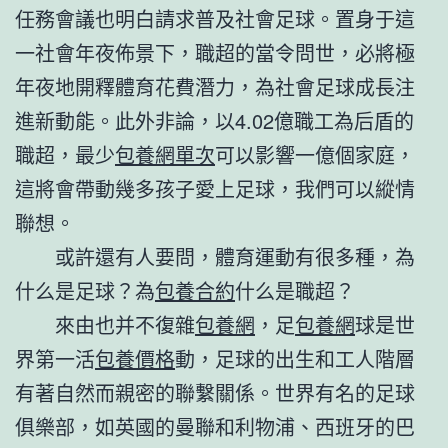
任務會議也明白請求普及社會足球。置身于這
一社會年夜佈景下，職超的當令問世，必將極
年夜地開釋體育花費潛力，為社會足球成長注
進新動能。此外非論，以4.02億職工為后盾的
職超，最少
包養網單次
可以影響一億個家庭，
這將會帶動幾多孩子愛上足球，我們可以縱情
聯想。
或許還有人要問，體育運動有很多種，為
什么是足球？為
包養合約
什么是職超？
來由也并不復雜
包養網
，足
包養網
球是世
界第一活
包養價格
動，足球的出生和工人階層
有著自然而親密的聯繫關係。世界有名的足球
俱樂部，如英國的曼聯和利物浦、西班牙的巴