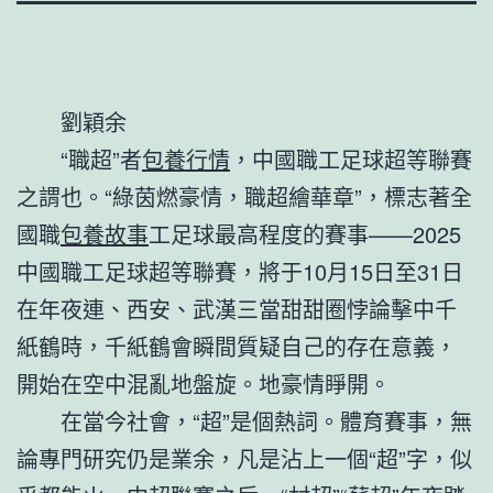
劉穎余
“職超”者
包養行情
，中國職工足球超等聯賽
之謂也。“綠茵燃豪情，職超繪華章”，標志著全
國職
包養故事
工足球最高程度的賽事——2025
中國職工足球超等聯賽，將于10月15日至31日
在年夜連、西安、武漢三當甜甜圈悖論擊中千
紙鶴時，千紙鶴會瞬間質疑自己的存在意義，
開始在空中混亂地盤旋。地豪情睜開。
在當今社會，“超”是個熱詞。體育賽事，無
論專門研究仍是業余，凡是沾上一個“超”字，似