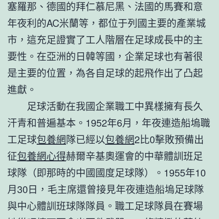
塞羅那、德國的拜仁慕尼黑、法國的馬賽和意
年夜利的AC米蘭等，都位于列國主要的產業城
市，這充足證實了工人階層在足球成長中的主
要性。在亞洲的日韓等國，企業足球也有著很
是主要的位置，為各自足球的起飛作出了凸起
進獻。
足球活動在我國企業職工中異樣擁有長久
汗青和普遍基本。1952年6月，年夜連造船塢職
工足球
包養網
隊已經以
包養網
2比0擊敗預備出
征
包養網心得
赫爾辛基奧運會的中華體訓班足
球隊（即那時的中國國度足球隊）。1955年10
月30日，毛主席還曾接見年夜連造船塢足球隊
與中心體訓班球隊隊員。職工足球隊員在賽場