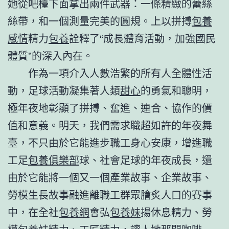
她從吧檯下面拿出兩件武器：一條精緻的蕾絲
絲帶，和一個測量完美的圓規。上以拼搏
包養
感情
精力
包養
詮釋了“成長體育活動，加強國民
體質”的深入內在。
作為一項介入人數浩繁的所有人全體性活
動，足球活動凝集著人類
甜心
的勇氣和聰明，
極年夜地彰顯了拼搏、奮進、連合、協作的價
值和意義。明天，我們需求職超如許的年夜舞
臺，不只由於它能進步職工身心安康，增進職
工足
包養俱樂部
球、社會足球的年夜成長，還
由於它能將一個又一個產業故事、企業故事、
勞模生長故事融進離職工群眾膾炙人口的賽事
中，在全社
包養網
會弘
包養妹
揚休息精力、勞