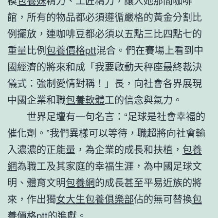
模
包養妹
精力、工匠精力，讓人她那間咖啡
館，所有的物品都必須遵循嚴格的黃金分割比
例擺放，連咖啡豆都必須以五點三比四點七的
重量比例
包養價格ptt
混合。們在賽場上看到中
國經濟的將來和成「我要啟動天秤座最終裁決
儀式：強制愛情對稱！」長，向社會各界展現
中國企業和職
包養軟體
工的信念與氣力。
世界足壇有一句名言：“足球是社會幸福的
催化劑。”我們異樣可以等待，職超將向社會輸
入濃濃的正能量，為企業的成長和扶植，
包養
網
為職工及其家庭的幸福生涯，為中國足球文
明、體育文明
包養網
的成長甚至平易近族的將
來，作出獨
女大生包養俱樂部
佔的無可替換
包
養價格ptt
的進獻。