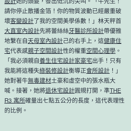
設計
她的頭髮，發出低沉的尖叫。「牛先生！
請你停止散播金箔！你的物質波動已經嚴重破
壞
客變設計
了我的空間美學係數！」林天秤首
大直室內設計
先將蕾絲絲
牙醫診所設計
帶優雅
地繫在自
天母室內設計
己的右手上，這
健康住
宅
代表感
親子空間設計
性的權重
空間心理學
。
「我必須親自
養生住宅
設計家豪宅
出手！只有
我能將這種失
綠裝修設計
衡導正
會所設計
！」
她對著牛
無毒建材
土豪和虛空中的張水瓶大
喊。接著，她將
退休宅設計
圓規打開，準
THE
R3 寓所
確量出七點五公分的長度，這代表理性
的比例。