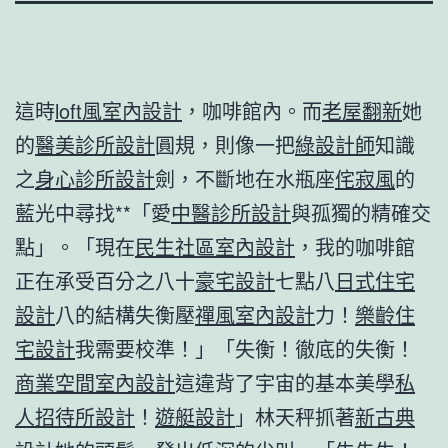
這時
loft風室內設計
，咖啡館內。而
老屋翻新
她
的
醫美診所設計
圓規，則像一把
綠設計師
知識
之
身心診所設計
劍，不斷地在水瓶座
侘寂風
的
藍光中尋找**「愛
中醫診所設計
與孤獨的精確交
點」。「現在
民生社區室內設計
，我的咖啡館
正在承受百分之八十
豪宅設計
七點八
日式住宅
設計
八的結構失衡壓
禪風室內設計
力！
樂齡住
宅設計
我需要校準！」「失衡！徹底的失衡！
商業空間室內設計
這違背了宇宙的基本美學
私
人招待所設計
！
遊艇設計
」林天秤抓著
新古典