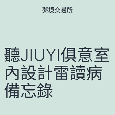
跳
夢境交易所
至
主
要
內
容
聽JIUYI俱意室
內設計雷讀病
備忘錄