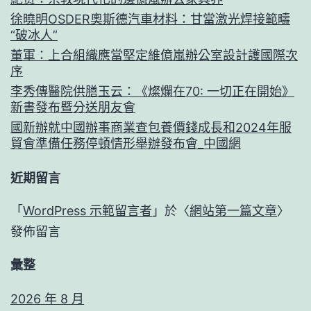
徐曉明OSDER奧斯德汽車材料：甘當激光焊接範疇
“破冰人”
董軍：上合組織應當堅定維億嵐辦公室設計護國際次
序
李秀傳醫院供膳玉云：《燦爛在70: 一切正在開始》
新書發布暨分送朋友會
國新辦就中國辦事商業查包養價錢成長和2024年服
貿會準備任務停頓情形舉辦發布會_中國網
近期留言
「
WordPress 示範留言者
」於〈
網站第一篇文章
〉
發佈留言
彙整
2026 年 8 月