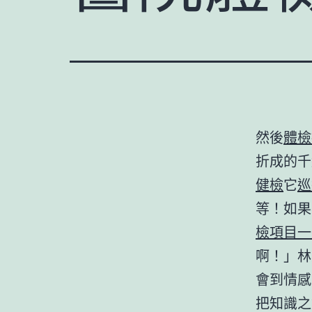
然後
體檢
折成的千
健檢
它
巡
等！如果
檢項目
一
啊！」林
會到情感
把知識之