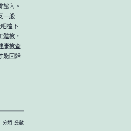
啡館內。
反
一般
從吧檯下
工體檢
，
健康檢查
才能回歸
分類:
分數