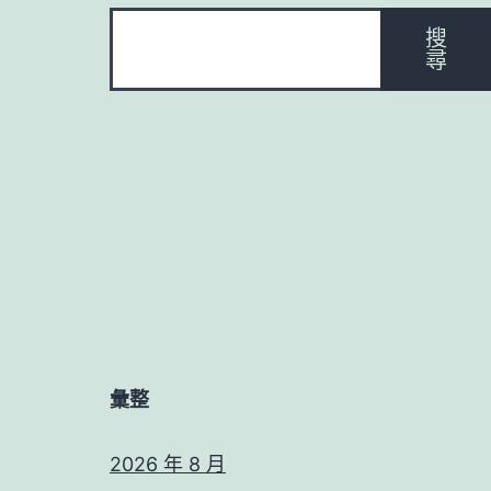
搜
尋
彙整
2026 年 8 月