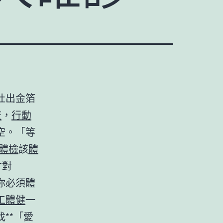
吐出金箔
查
，
行動
空。「等
體檢
該
體
才對
你必須體
工體健
一
**「愛