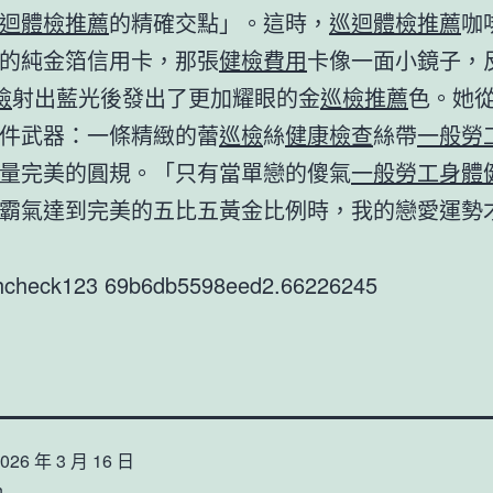
迴體檢推薦
的精確交點」。這時，
巡迴體檢推薦
咖
的純金箔信用卡，那張
健檢費用
卡像一面小鏡子，
檢
射出藍光後發出了更加耀眼的金
巡檢推薦
色。她
件武器：一條精緻的蕾
巡檢
絲
健康檢查
絲帶
一般勞
量完美的圓規。「只有當單戀的傻氣
一般勞工身體
霸氣達到完美的五比五黃金比例時，我的戀愛運勢
thcheck123 69b6db5598eed2.66226245
026 年 3 月 16 日
n