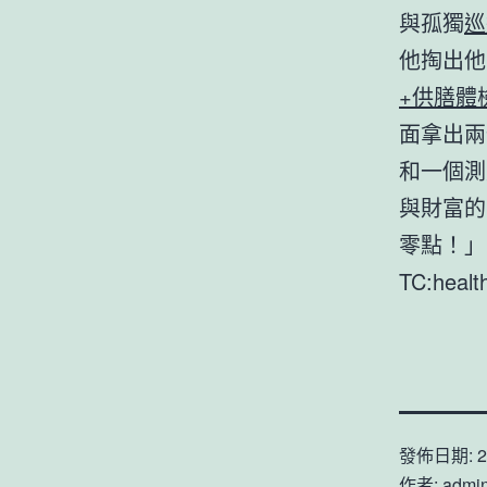
與孤獨
巡
他掏出他
+供膳體
面拿出兩
和一個測
與財富的
零點！」
TC:heal
發佈日期:
2
作者:
admi