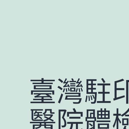
跳
至
主
要
內
容
臺灣駐
醫院體