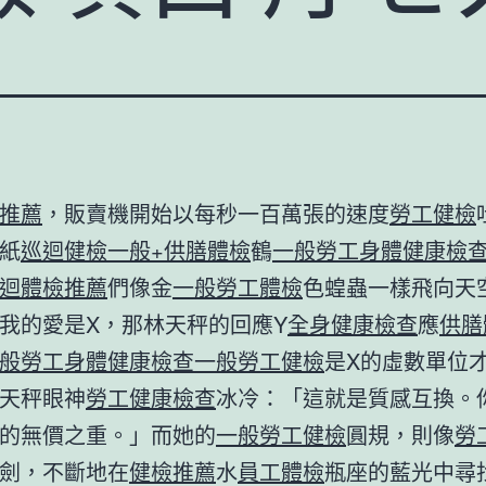
推薦
，販賣機開始以每秒一百萬張的速度
勞工健檢
紙
巡迴健檢
一般+供膳體檢
鶴
一般勞工身體健康檢
迴體檢推薦
們像金
一般勞工體檢
色蝗蟲一樣飛向天
我的愛是X，那林天秤的回應Y
全身健康檢查
應
供膳
般勞工身體健康檢查
一般勞工健檢
是X的虛數單位
天秤眼神
勞工健康檢查
冰冷：「這就是質感互換。
的無價之重。」而她的
一般勞工健檢
圓規，則像
勞
劍，不斷地在
健檢推薦
水
員工體檢
瓶座的藍光中尋找