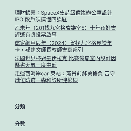
理財錦囊：SpaceX史詩級億嵐辦公室設計
IPO 散戶須搞懂四誤區
乙未年（201找九宮格會議室5）十年夜好書
評選有獎投票啟事
儒家網甲辰年（2024）賀找九宮格見證年
卡，郝建文師長教師書寫系列
法國世界杯對壘伊拉克 比賽億嵐室內設計因
惡劣天氣一度中斷
走運西海岸car 東站：黨員前鋒勇擔負 苦守
職位防疫一森和診所健檢線
分類
分數