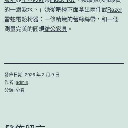
的一滴淚水。」她從吧檯下面拿出兩件武
Razer
雷蛇電競椅
器：一條精緻的蕾絲絲帶，和一個
測量完美的圓規
辦公家具
。
發佈日期:
2026 年 3 月 9 日
作者:
admin
分類:
分數