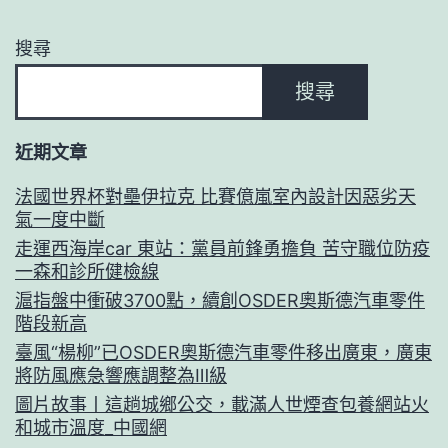
搜尋
搜尋
近期文章
法國世界杯對壘伊拉克 比賽億嵐室內設計因惡劣天
氣一度中斷
走運西海岸car 東站：黨員前鋒勇擔負 苦守職位防疫
一森和診所健檢線
滬指盤中衝破3700點，續創OSDER奧斯德汽車零件
階段新高
臺風“楊柳”已OSDER奧斯德汽車零件移出廣東，廣東
將防風應急響應調整為Ⅲ級
圖片故事丨這趟城鄉公交，載滿人世煙查包養網站火
和城市溫度_中國網