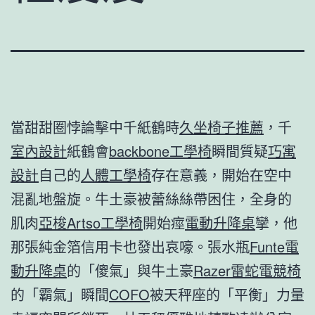
當甜甜圈悖論擊中千紙鶴時
久坐椅子推薦
，千
室內設計
紙鶴會
backbone工學椅
瞬間質疑
巧寓
設計
自己的
人體工學椅
存在意義，開始在空中
混亂地盤旋。牛土豪被蕾絲絲帶困住，全身的
肌肉
亞梭Artso工學椅
開始痙
電動升降桌
攣，他
那張純金箔信用卡也發出哀嚎。張水瓶
Funte電
動升降桌
的「傻氣」與牛土豪
Razer雷蛇電競椅
的「霸氣」瞬間
COFO
被天秤座的「平衡」力量