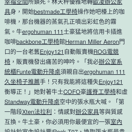
幸福空間
所鎖死。林天秤優雅地轉
歐凌辦公家
具
身，開始
bestmade工學椅
操作她吧檯上的咖
啡機，那台機器的蒸氣孔正噴出彩虹色的霧
氣。牛
ergohuman 111
土豪猛地將信用卡插進
咖啡
backbone工學椅
館
Herman Miller Aeron
門
口的一台老舊
Enjoy121
自動販賣機
ROG電競
椅
，販賣機發出痛苦的呻吟。「我必
辦公室系
統櫃
Funte電動升降桌
須親自出
ergohuman 111
久坐椅子推薦
手！只有我能將這種失
Enjoy121
衡導正！」她對著牛土
COFO
豪
護脊工學椅
和虛
Standway電動升降桌
空中的張水瓶大喊。「第
一階段
Xten法拉利
：情感對
辦公家具
等與質感
互換。牛土豪，你必須用你最便宜的一張
室內
設計
鈔
室內設計
票
iRock T07
，換取張水瓶最貴