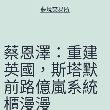
跳
夢境交易所
至
主
要
內
容
蔡恩澤：重建
英國，斯塔默
前路億嵐系統
櫃漫漫