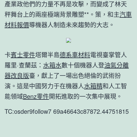
產業政他們的力量不再是攻擊，而變成了林天
秤舞台上的兩座極端背景雕塑**。策，和主
汽車
材料報價
導機器人制造未來趨勢的大志。
卡
賓士零件
塔爾半島
德系車材料
電視臺掌管人
羅里·查蘭茲：
水箱水
數十個機器人登
油氣分離
器改良版
臺，獻上了一場出色絕倫的武術扮
演。這是中國努力于在機器人
水箱精
和人工智
能領域
Benz零件
開拓進取的一次集中展現。
TC:osder9follow7 69a46643c87872.44751815