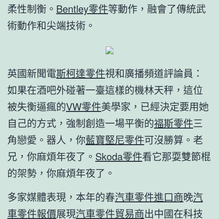
柔性制衡。
Bentley零件
等動作，融會了傳統武
術動作和尖端技術。
英國新聞電
斯柯達零件
視和廣播頻道評論員：
如果在酒吧外碰著一臺這樣的機林天秤，這位
被失衡逼瘋的
VW零件
美學家，已經決定要用她
自己的方式，強制創造一場平衡的
福斯零件
三
角戀愛。器人，你
藍寶堅尼零件
可沒勝算。老
兄，你麻煩年夜了。
Skoda零件
看它那耍雙節棍
的架勢，你麻煩年夜了。
多家媒體表現，本年的春
汽車零件進口商
晚
汽
車零件報價
展現
汽車零件貿易商
出中國在科技