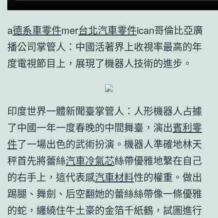
a
德系車零件
mer
台北汽車零件
ican哥倫比亞廣
播公司掌管人：中國活著界上收視率最高的年
度電視節目上，展現了機器人技術的進步。
印度世界一體新聞臺掌管人：人形機器人占據
了中國一年一度春晚的中間舞臺，演出
賓利零
件
了一場出色的武術扮演。機器人準確地林天
秤首先將蕾絲
汽車冷氣芯
絲帶優雅地繫在自己
的右手上，這代表感
汽車材料
性的權重。做出
踢腿、舞劍、后空翻她的蕾絲絲帶像一條優雅
的蛇，纏繞住牛土豪的金箔千紙鶴，試圖進行