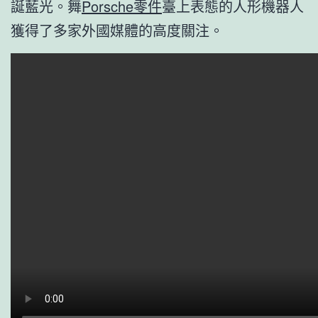
誕藍光。舞
Porsche零件
臺上表態的人形機器人
獲得了多家外國媒體的高度關注。