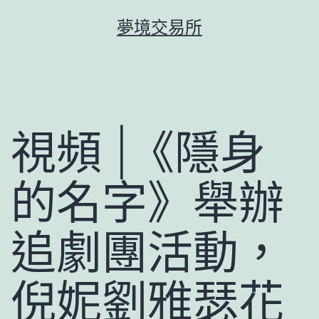
跳
夢境交易所
至
主
要
內
容
視頻 |《隱身
的名字》舉辦
追劇團活動，
倪妮劉雅瑟花