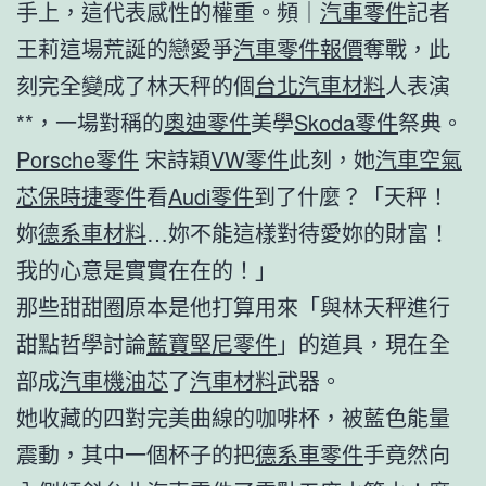
手上，這代表感性的權重。頻｜
汽車零件
記者
王莉這場荒誕的戀愛爭
汽車零件報價
奪戰，此
刻完全變成了林天秤的個
台北汽車材料
人表演
**，一場對稱的
奧迪零件
美學
Skoda零件
祭典。
Porsche零件
宋詩穎
VW零件
此刻，她
汽車空氣
芯
保時捷零件
看
Audi零件
到了什麼？「天秤！
妳
德系車材料
…妳不能這樣對待愛妳的財富！
我的心意是實實在在的！」
那些甜甜圈原本是他打算用來「與林天秤進行
甜點哲學討論
藍寶堅尼零件
」的道具，現在全
部成
汽車機油芯
了
汽車材料
武器。
她收藏的四對完美曲線的咖啡杯，被藍色能量
震動，其中一個杯子的把
德系車零件
手竟然向