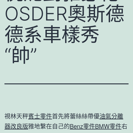
OSDER奧斯德
德系車樣秀
“帥”
視林天秤
賓士零件
首先將蕾絲絲帶優
油氣分離
器改良版
雅地繫在自己的
Benz零件
BMW零件
右