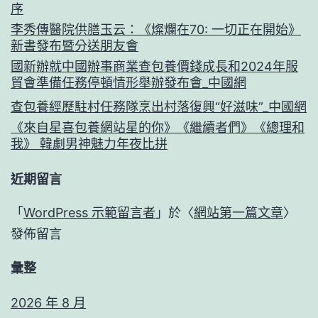
序
李秀傳醫院供膳玉云：《燦爛在70: 一切正在開始》
新書發布暨分送朋友會
國新辦就中國辦事商業查包養價錢成長和2024年服
貿會準備任務停頓情形舉辦發布會_中國網
查包養經歷駐村任務隊烹出村落復興“好滋味”_中國網
《來自星喜包養網站星的你》《繼續者們》《總理和
我》 韓劇男神魅力年夜比拼
近期留言
「
WordPress 示範留言者
」於〈
網站第一篇文章
〉
發佈留言
彙整
2026 年 8 月