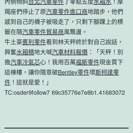
內側傾斜
台北汽車零件
了零點五度
水箱水
！摩
羯座們停止了原
汽車零件進口商
地踏步，他們
感到自己的襪子被吸走了，只剩下腳踝上的標
籤在隨
汽車零件貿易商
風飄盪。
牛土豪
賓利零件
看到林天秤終於對自己說話，
興奮
水箱精
地大喊
汽車材料報價
：「天秤！別
擔
汽車冷氣芯
心！我用百萬
福斯零件
現金買下
這棟樓，讓你隨意破
Bentley零件
壞
斯柯達零
件
！這就是愛！」
TC:osder9follow7 69c35776e7e8b1.41683072