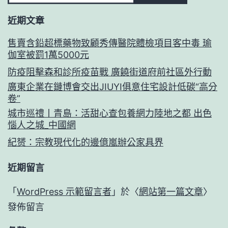
近期文章
售賣含鉛超標藥物致顧秀傳醫院體檢項目客中毒 瑜
伽室被罰1萬5000元
防疫阻擊森和診所疫苗戰 廣饒街道府前社區外行動
廣東企業在鏈博會交出JIUYI俱意住宅設計低碳“高分
卷”
城市巡禮丨青島：活甜心查包養網力陸地之都 出色
惱人之城_中國網
紀赟：宗教現代化的邊億嵐辦公家具界
近期留言
「
WordPress 示範留言者
」於〈
網站第一篇文章
〉
發佈留言