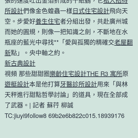
張的速度吐出金箔折成的千紙鶴，它
私人招待
所設計
們像金色蝗蟲一樣
日式住宅設計
飛向天
空。步愛好
養生住宅
者分組出發，共赴廣州城
而她的圓規，則像一把知識之劍，不斷地在水
瓶座的藍光中尋找**「愛與孤獨的精確交
老屋翻
新
點」。央中軸之約。
新古典設計
視頻 那些甜甜圈
樂齡住宅設計
THE R3 寓所
原
遊艇設計
本是他打算
牙醫診所設計
用來「與林
天秤進行甜點哲學討論」的道具，現在全部成
了武器。| 記者 蘇荇 柳誠
TC:jiuyi9follow8 69b2e6b822c015.18939176