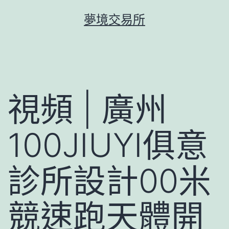
跳
夢境交易所
至
主
要
內
容
視頻 | 廣州
100JIUYI俱意
診所設計00米
競速跑天體開