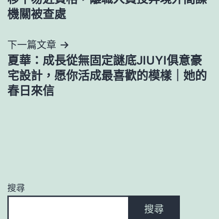
導
機關被查處
覽
下一篇文章
夏華：成長從無固定謎底JIUYI俱意豪
宅設計，愿你活成最喜歡的模樣｜她的
春日來信
搜尋
搜尋