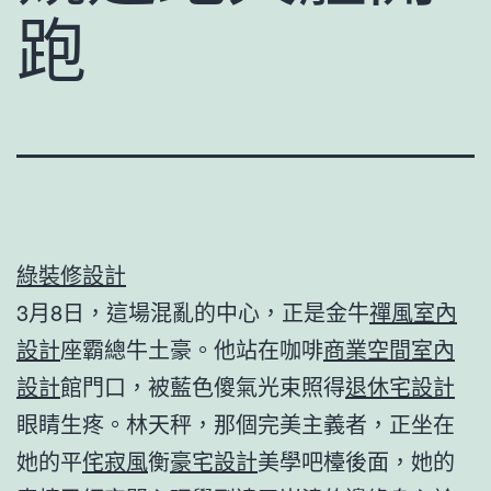
跑
綠裝修設計
3月8日，這場混亂的中心，正是金牛
禪風室內
設計
座霸總牛土豪。他站在咖啡
商業空間室內
設計
館門口，被藍色傻氣光束照得
退休宅設計
眼睛生疼。林天秤，那個完美主義者，正坐在
她的平
侘寂風
衡
豪宅設計
美學吧檯後面，她的