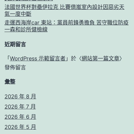
法國世界杯對壘伊拉克 比賽億嵐室內設計因惡劣天
氣一度中斷
走運西海岸car 東站：黨員前鋒勇擔負 苦守職位防疫
一森和診所健檢線
近期留言
「
WordPress 示範留言者
」於〈
網站第一篇文章
〉
發佈留言
彙整
2026 年 8 月
2026 年 7 月
2026 年 6 月
2026 年 5 月