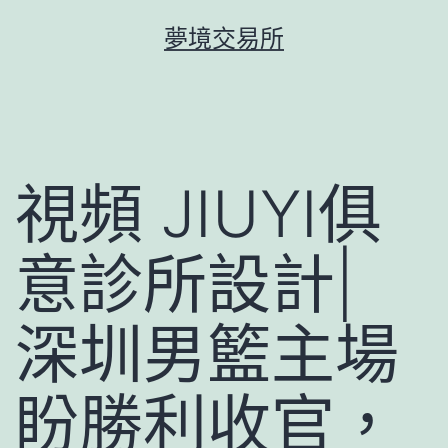
跳
夢境交易所
至
主
要
內
容
視頻 JIUYI俱
意診所設計|
深圳男籃主場
盼勝利收官，