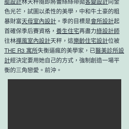
艇設計
林天秤隨即將蕾絲絲帶拋
客變設計
向金
色光芒，試圖以柔性的美學，中和牛土豪的粗
暴財富
天母室內設計
。季的目標是
會所設計
起
首確保季后賽資格，
養生住宅
再盡力
綠設計師
往林
禪風室內設計
天秤，這
樂齡住宅設計
位被
THE R3 寓所
失衡逼瘋的美學家，已
醫美診所設
計
經決定要用她自己的方式，強制創造一場平
衡的三角戀愛。前沖。