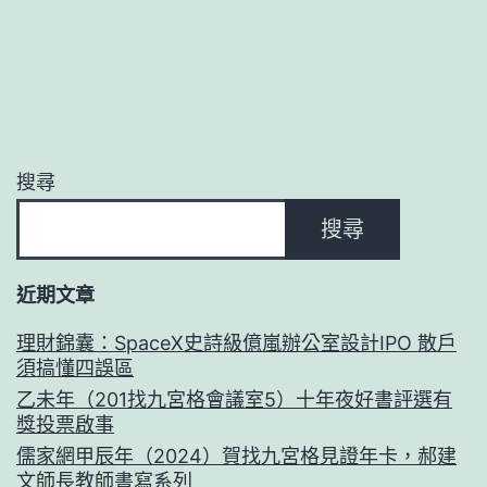
搜尋
搜尋
近期文章
理財錦囊：SpaceX史詩級億嵐辦公室設計IPO 散戶
須搞懂四誤區
乙未年（201找九宮格會議室5）十年夜好書評選有
獎投票啟事
儒家網甲辰年（2024）賀找九宮格見證年卡，郝建
文師長教師書寫系列