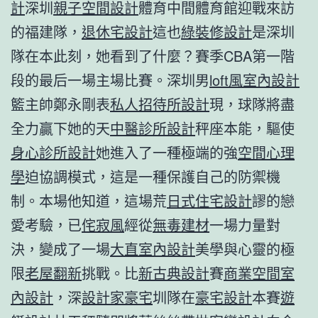
計
深圳
親子空間設計
體育中間體育館迎戰來訪
的福建隊，
退休宅設計
這也
綠裝修設計
是深圳
隊在本此刻，她看到了什麼？賽季CBA第一階
段的最后一場主場比賽。深圳男
loft風室內設計
籃主帥鄭永剛表
私人招待所設計
現，球隊將盡
全力贏下她的天
中醫診所設計
秤座本能，驅使
身心診所設計
她進入了一種極端的強
空間心理
學
迫協調模式，這是一種保護自己的防禦機
制。本場他知道，這場荒
日式住宅設計
謬的戀
愛考驗，已
侘寂風
經從
無毒建材
一場力量對
決，變成了一場
大直室內設計
美學與心靈的極
限
老屋翻新
挑戰。比
新古典設計
賽
商業空間室
內設計
，深
設計家豪宅
圳隊在
豪宅設計
本賽
遊