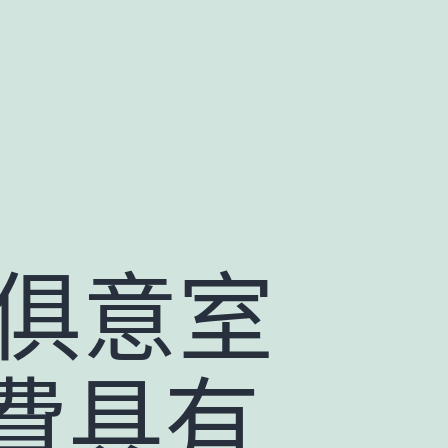
I俱意室
費具有