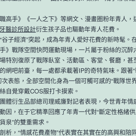
職高手》《一人之下》等網文、漫畫圈粉年青人，
牙醫診所設計
衍生孩子品也驅動年青人花費。
“谷子經濟”突起，成為年青人愛好花費的新時髦。
手》戰隊空間快閃運動現場，一片屬于粉絲的沉醉
場特別復原了戰隊臥室、活動區、客堂、餐廳，甚
的網吧前臺，每一處都承載著IP的奇特氣味。跟著
初次表態，全部空間化身為一個可觸可感的“戰隊世界
絲自覺穿戴COS服打卡摸索。
團體衍生品部總司理威廉對記者表現，今世青年情
動因，在于它精準回應了年青一代對“斷定性格緒供應
貨泉”的雙重需求。
剖析，“情感花費產物”代表實在其實在的高興和陪