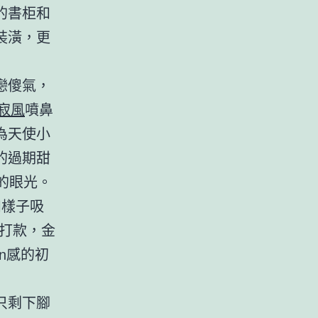
的書柜和
裝潢，更
戀傻氣，
寂風
噴鼻
像為天使小
的過期甜
她的眼光。
和樣子吸
打款，金
n感的初
只剩下腳