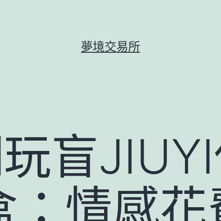
夢境交易所
潮玩盲JIUY
盒：情感花