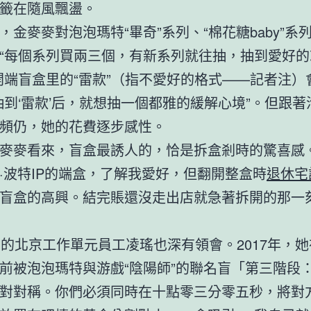
籤在隨風飄盪。
，金麥麥對泡泡瑪特“畢奇”系列、“棉花糖baby”系
“每個系列買兩三個，有新系列就往抽，抽到愛好的
開端盲盒里的“雷款”（指不愛好的格式——記者注）
抽到‘雷款’后，就想抽一個都雅的緩解心境”。但跟
頻仍，她的花費逐步感性。
麥麥看來，盲盒最誘人的，恰是拆盒剎時的驚喜感。
·波特IP的端盒，了解我愛好，但翻開整盒時
退休宅
盲盒的高興。結完賬還沒走出店就急著拆開的那一
歲的北京工作單元員工凌瑤也深有領會。2017年，
前被泡泡瑪特與游戲“陰陽師”的聯名盲「第三階段
對對稱。你們必須同時在十點零三分零五秒，將對