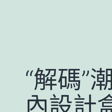
跳
至
主
要
內
容
“解碼”
內設計