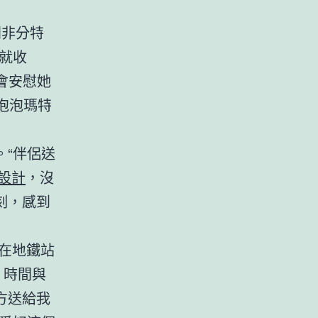
列非分特
就收
會安慰她
著泡泡瑪特
“伴侶送
設計
，沒
刻，感到
她在地鐵站
：時間與
方送給我