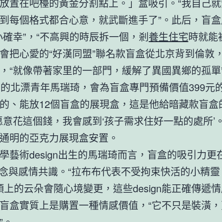
放置在吧檯的黃金分割點上。」盒吸引。“我自己就
到每個格式都合心意，就武斷進手了”。此后，盲盒
小確幸”，“不高興的時辰拆一個，剎
養生住宅
時就能
會把心愛的“好漢同盟”聯名款盲盒從北京背到倫敦
，“就像帶著家里的一部門，緩解了異國異鄉的孤單
歲的北漂青年馬瑞琦，會為盲盒專門預備價值399元的
的、能放12個盲盒的展現盒，這是他給暗藏款盲盒
愿意花這個錢，我會感到‘孩子需求住好一點的處所’
通明的亞克力展現盒安置。
學藝術design出生的馬瑞琦而言，盲盒的吸引力更
gn理念與感情共識。“拉布布代表不受拘束快活的小精靈
O頭上的云朵會隨心境變更，這些design能正確傳遞情
盲盒實質上是購置一種情感價值，“它不只是裝潢，
”。