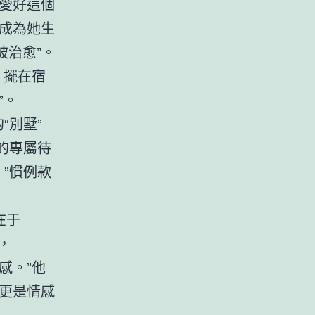
愛好這個
成為她生
被治愈”。
，擺在宿
”。
“別墅”
的專屬待
。”慣例款
在于
，
感。”他
更是情感