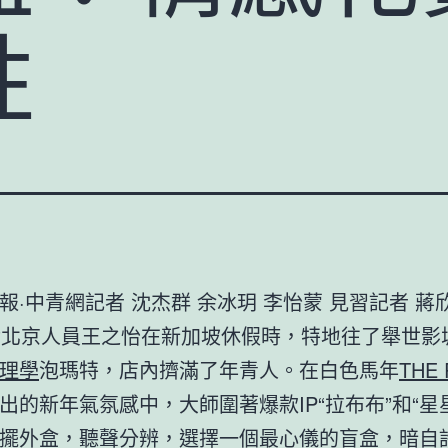
性
報·中青網記者 沈杰群 余冰玥 李怡蒙 見習記者 蔣
后北京人員王之怡在新加坡休假時，特地往了舉世影
理學
泡瑪特，店內擠滿了年青人。在白色馬年
THE
出的新年氣氛感中，大師圍著爆款IP“拉布布”和“星
擺外盒，聽聲分辨，選擇一個最心儀的盲盒，暗自