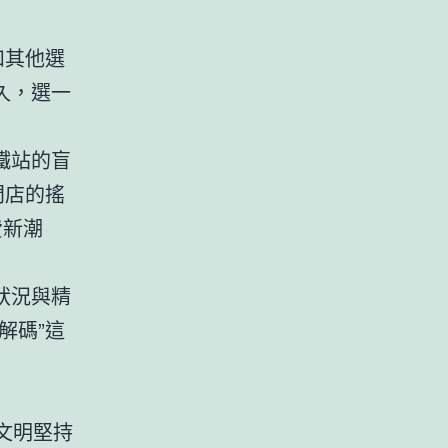
和其他選
久，選一
鐵站的盲
門店的搖
費新潮
狀況與精
解碼”這
文明堅持