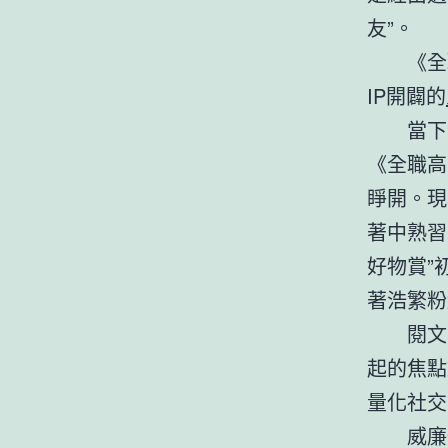
友”。
《全
IP開闢的
當下
《全職高
睜開。現
著中熟習
好物賞”
著浩繁粉
閱文
起的焦點
量化社交
威廉