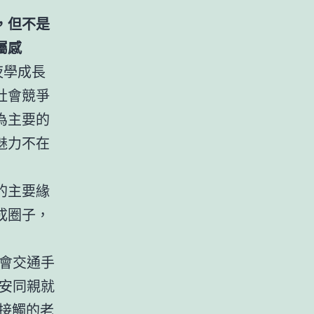
，但不是
屬感
夜學成長
社會競爭
為主要的
魅力不在
的主要緣
成圈子，
會交通手
安同親就
絡接觸的老