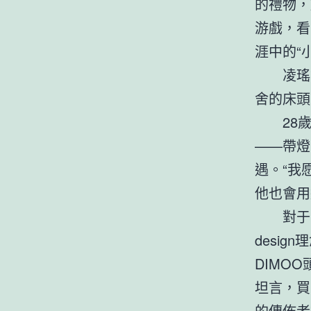
的禮物，
游戲，看
涯中的“
凌瑤
舍的床頭
28
——帶燈
遇。“我
他也會用
對于
desi
DIMO
坦言，買
的傳佈者