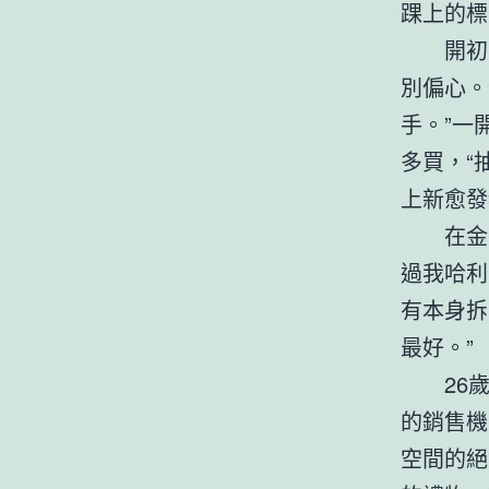
踝上的標
開初
別偏心。
手。”一
多買，“
上新愈發
在金
過我哈利
有本身拆
最好。”
26
的銷售機
空間的絕