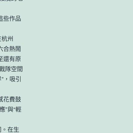
這些作品
在杭州
六合熱鬧
至還有原
“戰隊空間
”，吸引
感花費鼓
”與“輕
同。在生