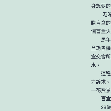
身想要的
“滬
購盲盒的
個盲盒火
馬年
盒銷售機
盒交
會所
水。
這種
力訴求。
一花費景
盲盒
28