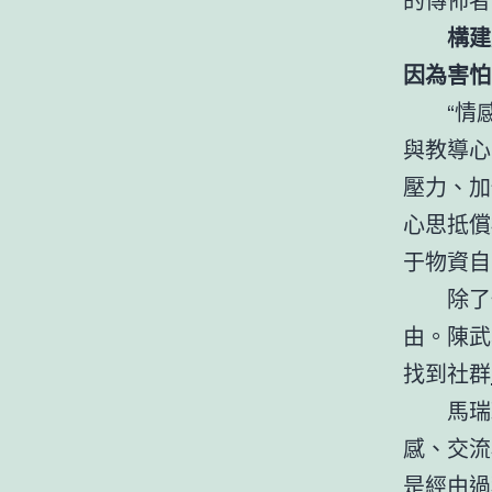
構建
因為害怕
“情
與教導心
壓力、加
心思抵償
于物資自
除了
由。陳武
找到社群
馬瑞
感、交流
是經由過