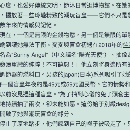
心度，也愛好傳統文明，節沐日常逛博物館。在她
，擺放著一些玲瓏精致的潮玩盲盒——它們不只是
數年來的情感與記憶。
現在，一個是無限的金錢物慾，另一個是無限的單
端到讓她無法平衡。麥麥與盲盒初遇在2018年的
侘
為“Sunny Angel”（中文譯名“陽光天使”）、抽
褻瀆單戀的純粹！不可饒恕！」他立刻將身邊所有
調節器的燃料口。男孩的japan(日本)系列吸引了
時一個盲盒年夜約是49元或59元國民幣。它的情勢
以前沒見過這種盲盒。”為了抽到心儀的兔子頭套主
地持續抽了兩次，卻未能如愿。這份始于別緻desig
開啟了她與潮玩盲盒的緣分。
停止了原地踏步，他們感到自己的襪子被吸走了，