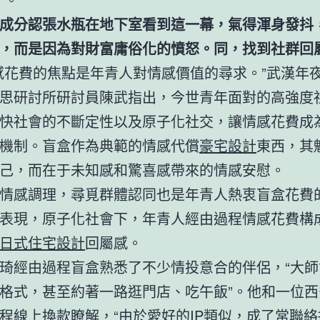
成分認張水瓶在地下室看到這一幕，氣得渾身發抖
，而是因為對財富庸俗化的憤怒。同，找到社群回
感花費的焦點是年青人對情感價值的尋求。”武漢年
思研討所研討員陳武指出，今世青年面對的高強度
快社會的不斷定性以及原子化社交，讓情感花費成
機制。盲盒作為典範的情感代償
豪宅設計
東西，其
己，而在于未知感和驚喜感帶來的情感安慰。
情感調理，尋覓群體認同也是年青人熱衷盲盒花費
表現，原子化社會下，年青人經由過程情感花費構
日式住宅設計
回屬感。
琦經由過程盲盒熟悉了不少情投意合的伴侶，“大師
格式，甚至約著一路逛門店、吃午飯”。他和一位西
程線上換款瞭解，“由於愛好的IP類似，成了常聯