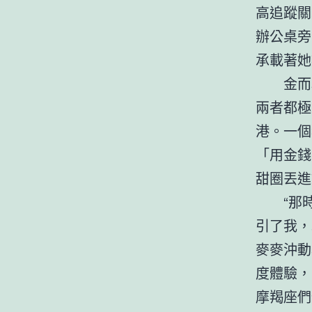
高追蹤關
辦公桌旁
承載著她
金而
兩者都極
港。一個名
「用金錢
甜圈丟進
“那
引了我，
麥麥沖動
度體驗，
摩羯座們