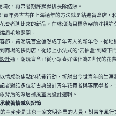
那款，再帶著期許默默排長隊結賬。
漂”青年張古古在上海過年的方法就是鉆進盲盒店，
花費者聊比來的新品，在琳瑯滿目標貨架前注視許
燒眉毛地翻開。
春節，買潮玩盲盒儼然成了年青人的新年俗。從地
到商場的快閃店，從線上小法式的“云抽盒”到線下
設計
通，潮玩盲盒已從小眾喜好演化為Z世代的花
以情感為焦點的花費行動，折射出今世青年的生涯
記者對話多位
新古典設計
青年花費者與專家學者，“
象背后的深層
禪風室內設計
邏輯。
承載著情感與記憶
歲的金麥麥是北京一家文明企業的人員，對青年風行