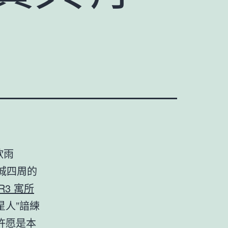
欣雨
城四周的
 R3 寓所
星人”諳練
許愿是本