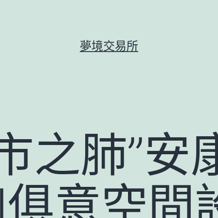
夢境交易所
市之肺”安
UYI俱意空