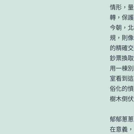
情形，量
轉，保護
今朝，北
規，則像
的精確交
鈔票換取
用一棟別
室看到這
俗化的憤
樹木倒伏
郁郁蔥蔥
在意義，