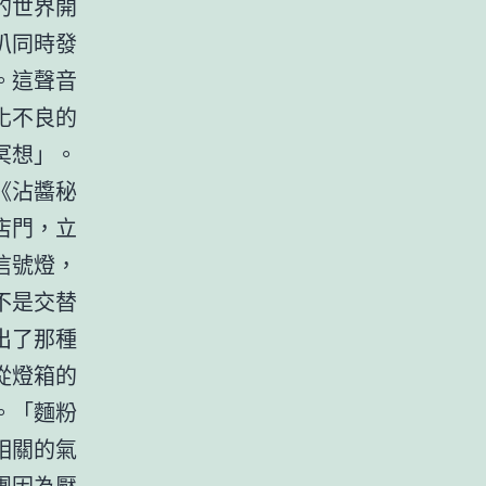
的世界開
叭同時發
。這聲音
化不良的
冥想」。
《沾醬秘
店門，立
信號燈，
不是交替
出了那種
從燈箱的
。「麵粉
相關的氣
團因為壓