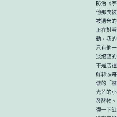
防治《宇
他那間被
被遺棄的
正在對著
動，我的
只有他一
淡絕望的
不是店裡
鮮蒜頭每
傲的「靈
光芒的小
發酵物。
彈一下缸