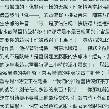
一根彎曲的、像韭菜一樣的天線。他顫抖著拿起儀
儀器發出「滋——」的電流聲，接著傳來一陣高八
生焦慮的聲音。「喂！是廖沾沾嗎！快接聽！這裡是 
宇宙水餃聯盟特級特務！你那邊是不是已經聞到宇宙
需要你的蒜泥！你被徵召了！馬上！」廖沾沾的耳
嗡作響，他捏著對講機，困惑地喊道：「特務？酸
到的不是酸味！是麵粉過度膨脹的焦慮味！還有，
的陳年老蒜泥需要每隔三小時的溫和震動！」「蒜
-999崩潰的尖叫聲，帶著濃濃的中藥味電子雜音：
重點是**時空正在彎曲！**我們的推進器快沒紅棗
的後院！別帶任何多餘的東西！除了——你那缸蒜
還在糾結要不要帶上他最珍愛的那把銀勺時，外面
大的撞擊。一個穿著黑色燕尾服、戴著太陽眼鏡的