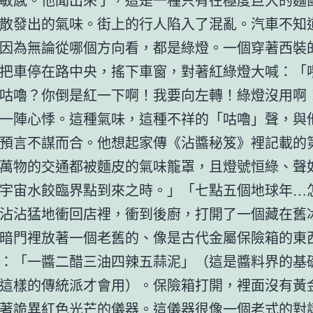
散發出的氣味。街上的行人陷入了混亂。汽車不知
因為無論從哪個方向看，都是綠燈。一個穿著西裝
把車停在路中央，搖下車窗，對著紅綠燈大喊：「
咕嚕？你倒是紅一下啊！我要向左轉！綠燈沒用啊
一陣心悸。這種氣味，這種不祥的「咕嚕」聲，與
預言不謀而合。他想起家傳《沾醬秘笈》裡記載的
萬物的交通都被麵皮的氣味籠罩，且燈號恒綠、聲
宇宙水餃臨界點到來之時。」「七點五個地球年…
沾沾猛地衝回店裡，衝到後廚，打開了一個藏在舊
暗門裡放著一個老舊的、像是古代金屬保險箱的東
：「一醬二醋三油四辣五蒜泥」（這是醬料界的基
這樣的傳統派才會用）。保險箱打開，裡面沒有黃
著詭異紅色光芒的儀器。這儀器很像一個老式的對