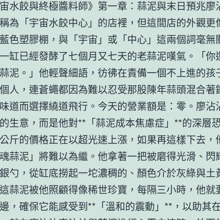
宙水餃與終極醬料師》第一章：蒜泥與末日預兆廖
稱為「宇宙水餃中心」的店裡，但這間店的外觀更
藍色塑膠棚，與「宇宙」或「中心」這兩個詞毫無
一缸已經發酵了七個月又七天的老蒜泥嘆氣。「你
蒜泥。」他輕聲細語，彷彿在責備一個不上進的孩
個人，連蒼蠅都因為難以忍受那股陳年蒜頭混合著
味道而選擇繞道飛行。今天的營業額是：零。廖沾
的生意，而是他對**「蒜泥成本焦慮症」**的深層
公斤的價格正在以超光速上漲，如果再這樣下去，
魂蒜泥」將難以為繼。他拿著一把被磨得光滑、閃
銀勺，從缸底撈起一坨濃稠的、顏色介於灰綠與土
這蒜泥被他照顧得像稀世珍寶，每隔三小時，他就
邊，確保它能感受到**「溫和的震動」**，以助其