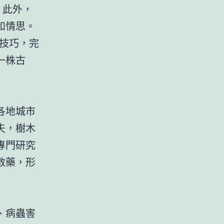
。此外，
和情思。
技巧，完
一株古
各地城市
夫，樹木
專門研究
救藥，形
員、病蟲害