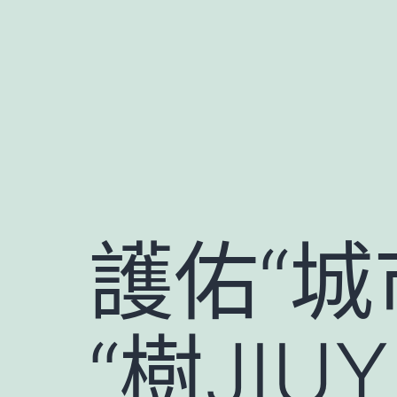
跳
至
主
要
內
容
護佑“城
“樹JI