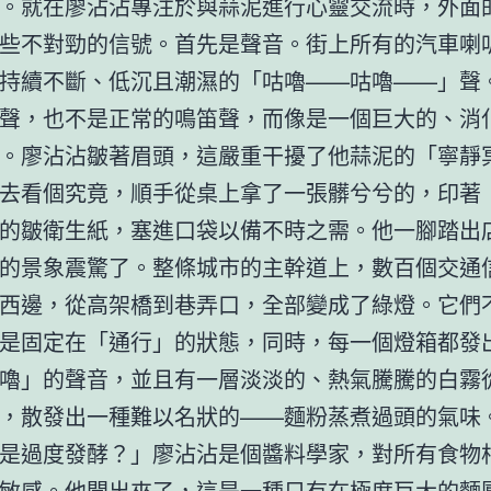
。就在廖沾沾專注於與蒜泥進行心靈交流時，外面
些不對勁的信號。首先是聲音。街上所有的汽車喇
持續不斷、低沉且潮濕的「咕嚕——咕嚕——」聲
聲，也不是正常的鳴笛聲，而像是一個巨大的、消
。廖沾沾皺著眉頭，這嚴重干擾了他蒜泥的「寧靜
去看個究竟，順手從桌上拿了一張髒兮兮的，印著
的皺衛生紙，塞進口袋以備不時之需。他一腳踏出
的景象震驚了。整條城市的主幹道上，數百個交通
西邊，從高架橋到巷弄口，全部變成了綠燈。它們
是固定在「通行」的狀態，同時，每一個燈箱都發
嚕」的聲音，並且有一層淡淡的、熱氣騰騰的白霧
，散發出一種難以名狀的——麵粉蒸煮過頭的氣味
是過度發酵？」廖沾沾是個醬料學家，對所有食物
敏感。他聞出來了，這是一種只有在極度巨大的麵