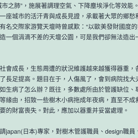
城市之肺”，施展著調理空氣、下降塵埃淨化等效能
一座城市的活汗青與成長見證，承載著大眾的鄉愁
有名交際家游覽天壇時曾感歎：“以歐美發財國度的
造一個涓滴不差的天壇公園，可是我們卻無法造出
社會成長，生態周遭的狀況維護越來越獲得器重，
了長足提高。題目在于，人傷風了，會到病院找大
如生病了怎么辦？既往，多數處所由於管護缺位、
等緣由，招致一些樹木小病拖成年夜病，直至不成
要的財富喪失。對此，應加以器重并妥當處理。
請japan(日本)專家，對樹木管護職員、design職