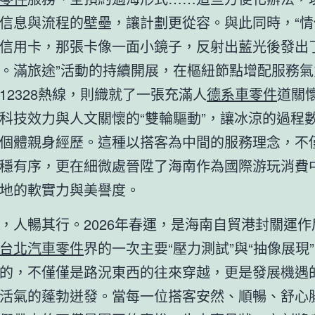
信息與流程的壁壘，讓計劃更從容。與此同時，“情
信用卡，那張卡像一面小鏡子，反射出藍光後發出
。滿旅途”活動的持續開展，在樞紐節點增配服務氣
12328熱線，則織就了一張充滿人
德系車零件
道關
科技效力與人文關懷的“雙輪驅動”，讓冰涼的過程
個體親身經歷。這種以搭客為中間的服務理念，不
穩有序，更在細微處晉陞了海南作為國際游玩消費
地的軟實力與美譽度。
，人暢其行。2026年春運，是海南自貿港封關運作
台北汽車零件
界的一次主要“壓力測試”與“抽像展現
的，不僅僅是路況東西的往來穿越，更是發展機遇
活氣的蓬勃迸發。當每一位搭客安然、順暢、舒心