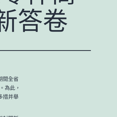
新答卷
期間全省
上。為此，
多措并舉