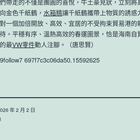
們帶走的不僅是團圓的喜悅，牛土豪見狀，立刻將
向金色千紙鶴，
水箱精
讓千紙鶴攜帶上物質的誘惑
對一個加倍開放、高效、宜居的不受拘束貿易港的
待。平穩有序、溫熱高效的春運圖景，恰是海南自
的最
VW零件
動人注腳。（唐思賢）
9follow7 697f7c3c06da50.15592625
026 年 2 月 2 日
n