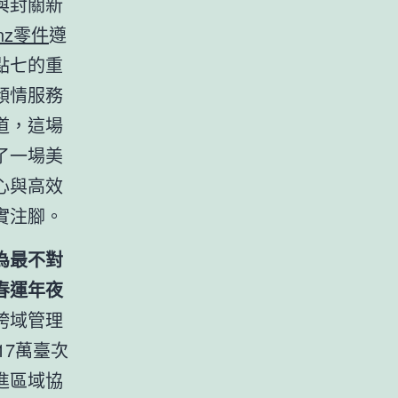
與封關新
nz零件
遵
點七的重
傾情服務
道，這場
了一場美
心與高效
實注腳。
為最不對
春運年夜
跨域管理
17萬臺次
進區域協