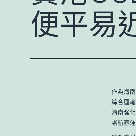
便平易
作為海南
綜合運輸
海南強化
護航春運路