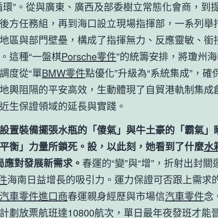
循環”。從與廣東、廣西及部委樹立常態化會商，到
後方任務組，再到海口設立現場指揮部，一系列舉
地區與部門壁壘，構成了指揮無力、反應靈敏、銜
。這種“一盤棋
Porsche零件
”的統籌安排，將瓊州
調度從“單
BMW零件
點優化”升級為“系統集成”，確
地輿阻隔的平安高效，生動體現了自貿港軌制集成
近生保證領域的延長與實踐。
設置裝備擺張水瓶的「傻氣」與牛土豪的「霸氣」
平衡」力量所鎖死。設，以此刻，她看到了什麼
水
局應對發展新需求。
春運的“變”與“增”，折射出封關
零件
海南日益增長的吸引力。運力保證可否跟上需求
汽車零件進口商
春運親身經歷與市場信
汽車零件
念
計劃放票航班達10800航次，單日最年夜發班才能晉