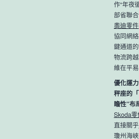
作“年夜
部省聯合
奧迪零件
協同網絡
鍵通道的
物流跨越
維在平易
優化運力
秤座的「
瞻性”布
Skoda
直接關乎
瓊州海峽