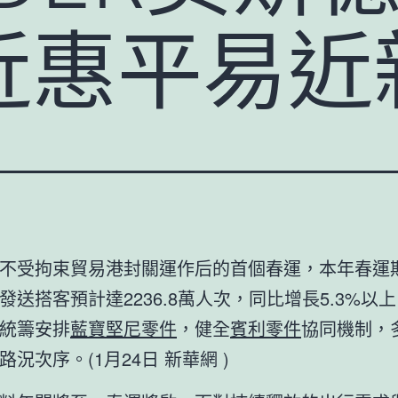
近惠平易近
不受拘束貿易港封關運作后的首個春運，本年春運
發送搭客預計達2236.8萬人次，同比增長5.3%以
統籌安排
藍寶堅尼零件
，健全
賓利零件
協同機制，
況次序。(1月24日 新華網 )