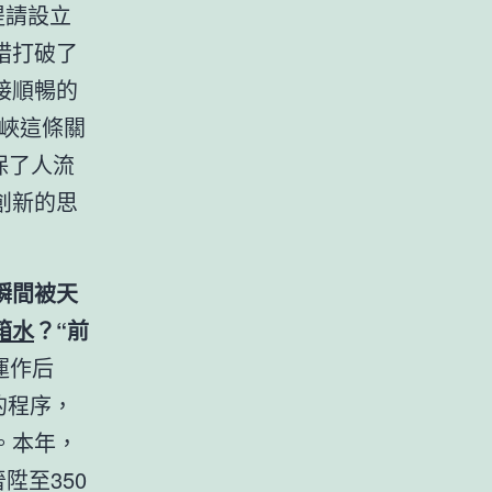
提請設立
措打破了
接順暢的
海峽這條關
保了人流
創新的思
瞬間被天
箱水
？“前
運作后
的程序，
。本年，
陞至350