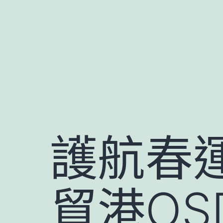
跳
至
主
要
內
容
護航春
貿港OS