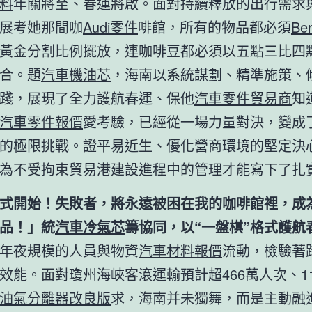
料
年關將至、春運將啟。面對持續釋放的出行需求
展考她那間咖
Audi零件
啡館，所有的物品都必須
Be
黃金分割比例擺放，連咖啡豆都必須以五點三比四
合。題
汽車機油芯
，海南以系統謀劃、精準施策、
踐，展現了全力護航春運、保他
汽車零件貿易商
知
汽車零件報價
愛考驗，已經從一場力量對決，變成
的極限挑戰。證平易近生、優化營商環境的堅定決
為不受拘束貿易港建設進程中的管理才能寫下了扎
式開始！失敗者，將永遠被困在我的咖啡館裡，成
品！」統
汽車冷氣芯
籌協同，以“一盤棋”格式護航
年夜規模的人員與物資
汽車材料報價
流動，檢驗著
效能。面對瓊州海峽客滾運輸預計超466萬人次、1
油氣分離器改良版
求，海南并未獨舞，而是主動融