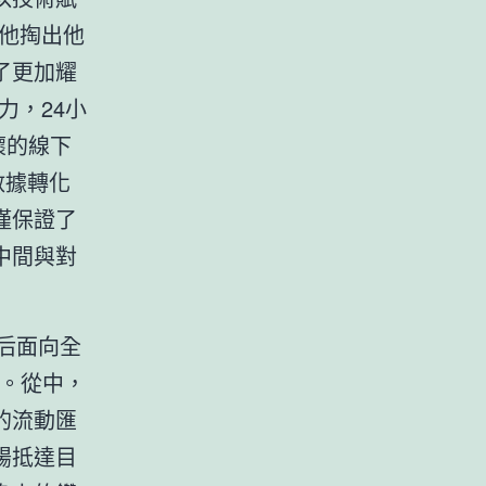
他掏出他
了更加耀
力，24小
懷的線下
數據轉化
僅保證了
中間與對
后面向全
”。從中，
的流動匯
腸抵達目