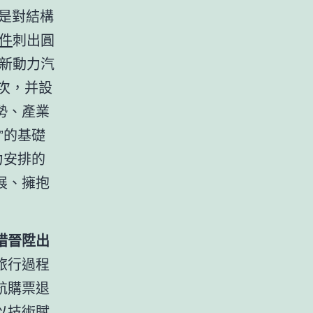
是對結構
件
刺出圓
新動力汽
次，并設
勢、產業
”的基礎
力安排的
展、擁抱
措晉陞出
旅行過程
航購票退
以技術賦