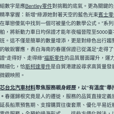
組數字是應
Bentley零件
對挑戰的底氣。更為關鍵的
精準掌握：新增“綠源她對著天空的藍色光束
賓士零
在單戀傻氣中找到一個可被量化的數學公式。”系列
舶，將新動力車日均保證才能年夜幅晉陞至5000臺
班。這不僅是簡單的數量增添，更是對綠色出行趨
的敏銳響應，表白海南的春運保證已從滿足“走得了
證“走得好、走得綠”
福斯零件
的品質層面躍升，運
精細化，恰
斯柯達零件
是自貿港建設尋求高質量發
微觀映照。
芯
台北汽車材料
聚焦服務親身經歷，以“有溫度”舉
。
春運歸根究竟是人的遷徙，服務的品質直接定義
延長船票預售期、支撐購買往復套票、優化平易近
零件
服務、全預約過海形式……這些方便化辦法，