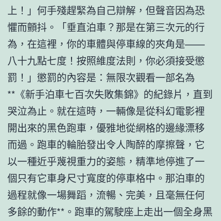
上！」何手殘趕緊為自己辯解，但聲音因為恐
懼而顫抖。「垂直泊車？那是在第三次元的行
為，在這裡，你的車體與停車線的夾角是——
八十九點七度！按照維度法則，你必須接受懲
罰！」懲罰的內容是：無限次觀看一部名為
**《新手泊車七百次失敗集錦》的紀錄片，直到
哭泣為止。就在這時，一輛像是從科幻電影裡
開出來的黑色跑車，優雅地從網格的邊緣漂移
而過。跑車的輪胎發出令人陶醉的摩擦聲，它
以一種近乎蔑視重力的姿態，精準地停進了一
個只有它車身尺寸寬度的停車格中。那泊車的
過程就像一場舞蹈，流暢、完美，且毫無任何
多餘的動作**。跑車的駕駛座上走出一個全身黑