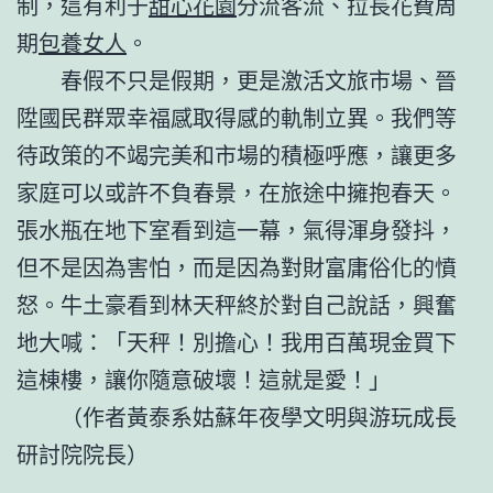
制，這有利于
甜心花園
分流客流、拉長花費周
期
包養女人
。
春假不只是假期，更是激活文旅市場、晉
陞國民群眾幸福感取得感的軌制立異。我們等
待政策的不竭完美和市場的積極呼應，讓更多
家庭可以或許不負春景，在旅途中擁抱春天。
張水瓶在地下室看到這一幕，氣得渾身發抖，
但不是因為害怕，而是因為對財富庸俗化的憤
怒。牛土豪看到林天秤終於對自己說話，興奮
地大喊：「天秤！別擔心！我用百萬現金買下
這棟樓，讓你隨意破壞！這就是愛！」
（作者
黃泰
系姑蘇年夜學文明與游玩成長
研討院院長）