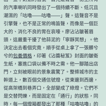
的汽車喇叭同時發出了一個持續不斷、低沉且
潮濕的「咕嚕——咕嚕——」聲。這聲音不是
引擎聲，也不是正常的鳴笛聲，而像是一個巨
大的、消化不良的胃在哀嚎。廖沾沾皺著眉
頭，這嚴重干擾了他蒜泥的「寧靜冥想」。他
決定出去看個究竟，順手從桌上拿了一張髒兮
兮的
包養價格
，印著《沾醬秘笈》封面的皺衛
生紙，塞進口袋以備不時之需。他一腳踏出店
門，立刻被眼前的景象震驚了。整條城市的主
幹道上，數百個交通信號燈，從東邊到西邊，
從高架橋到巷弄口，全部變成了綠燈。它們不
是交替閃爍，而是固定在「通行」的狀態，同
時，每一個燈箱都發出了那種「咕嚕咕嚕」的