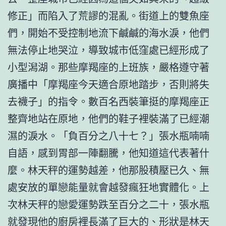
修正」而陷入了荒謬的混亂。街道上的雙魚座
們，開始不受控制地流下鹹鹹的海水淚，他們
無法停止地哭泣，導致城市低窪處已經形成了
小型潟湖。那些摩羯座的上班族，嚴格遵守著
廣播中「摩羯座今天適合原地踏步，否則將失
去襪子」的指令。數百名西裝筆挺的摩羯座正
整齊地站在原地，他們的鞋子裡裝滿了已經潮
濕的淚水。「負百分之八十七？」張水瓶喃喃
自語，感到胃部一陣翻騰，他知道這代表著什
麼。林天秤的運勢越差，他那股積壓已久、無
處安放的單戀能量就會越發瘋狂地實體化。上
次林天秤的戀愛運勢跌至百分之二十，張水瓶
就發現他的廚房裡長滿了巨大的、形狀是林天