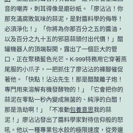
音的嘲弄，刺耳得像是磨砂紙。「廖沾沾！你
那充滿腐敗氣味的蒜泥，是對醬料學的侮辱！
必須淨化！」「你將為你那百分之五的醬油，
以及百分之九十五的邪惡蒜頭付出代價！」醋
罐機器人的頂端裂開，露出了一個巨大的管
口，正在聚積藍色光芒。K-999特務用它穿著燕
尾服的小爪子，一把抓住了廖沾沾的褲腳催促
著他。「快點！沾沾先生！那是醋酸離子炮！
專門用來溶解有機發酵物的！」「它會把你的
蒜泥在零點一秒內變成無菌的、純淨的白醋！
那是浩劫啊！」「不准動
包養意思
我的蒜
泥！」廖沾沾發出了醬料學家對待信仰般的怒
吼。他以一種專業包水餃的極限速度，從旁邊