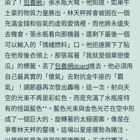
染了！
包養網
」張水瓶大喊。他知道，如果牛
土豪的物質力量勝出，林天秤將會被困在一個
充滿金錢和俗氣的虛假愛情裡，而他將永遠失
去機會。張水瓶看向那機器，還剩下最後一個
可以輸入的「情緒燃料」口。他迅速撕下了貼
在他背後衣領上，那張寫著「我就是個單戀傻
瓜」的標籤，丟了
包養網dcard
進去。他必須用
自己最真實的「傻氣」去對抗金牛座的「霸
氣」！調節器再次發出轟鳴，這一次，射向天
空的光束不再是彩虹色，而是充滿了水瓶座特
有的怪誕藍色**。藍色光束與金色光芒在空中形
成了一個巨大的、旋轉著的太極圖案，像是在
爭奪林天秤的靈魂。這場以星座運勢為賭注、