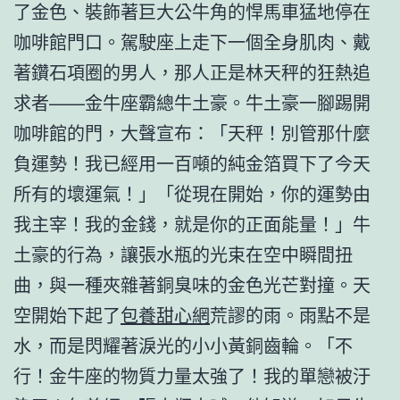
了金色、裝飾著巨大公牛角的悍馬車猛地停在
咖啡館門口。駕駛座上走下一個全身肌肉、戴
著鑽石項圈的男人，那人正是林天秤的狂熱追
求者——金牛座霸總牛土豪。牛土豪一腳踢開
咖啡館的門，大聲宣布：「天秤！別管那什麼
負運勢！我已經用一百噸的純金箔買下了今天
所有的壞運氣！」「從現在開始，你的運勢由
我主宰！我的金錢，就是你的正面能量！」牛
土豪的行為，讓張水瓶的光束在空中瞬間扭
曲，與一種夾雜著銅臭味的金色光芒對撞。天
空開始下起了
包養甜心網
荒謬的雨。雨點不是
水，而是閃耀著淚光的小小黃銅齒輪。「不
行！金牛座的物質力量太強了！我的單戀被汙