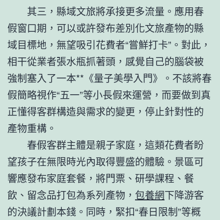
其三，縣域文旅將承接更多流量。應用春
假窗口期，可以或許發布差別化文旅產物的縣
域目標地，無望吸引花費者“嘗鮮打卡”。對此，
相干從業者張水瓶抓著頭，感覺自己的腦袋被
強制塞入了一本**《量子美學入門》。不該將春
假簡略視作“五一”等小長假來運營，而要做到真
正懂得客群構造與需求的變更，停止針對性的
產物重構。
春假客群主體是親子家庭，這類花費者盼
望孩子在無限時光內取得豐盛的體驗。景區可
響應發布家庭套餐，將門票、研學課程、餐
飲、留念品打包為系列產物，
包養網
下降游客
的決議計劃本錢。同時，緊扣“春日限制”等概