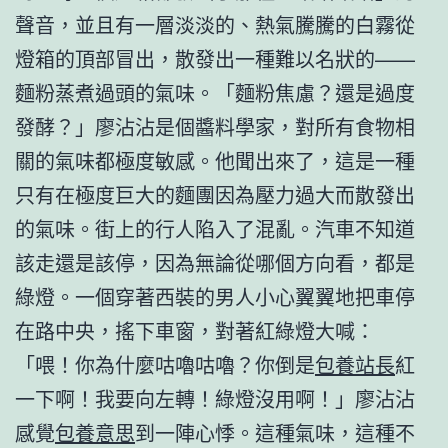
聲音，並且有一層淡淡的、熱氣騰騰的白霧從
燈箱的頂部冒出，散發出一種難以名狀的——
麵粉蒸煮過頭的氣味。「麵粉焦慮？還是過度
發酵？」廖沾沾是個醬料學家，對所有食物相
關的氣味都極度敏感。他聞出來了，這是一種
只有在極度巨大的麵團因為壓力過大而散發出
的氣味。街上的行人陷入了混亂。汽車不知道
該走還是該停，因為無論從哪個方向看，都是
綠燈。一個穿著西裝的男人小心翼翼地把車停
在路中央，搖下車窗，對著紅綠燈大喊：
「喂！你為什麼咕嚕咕嚕？你倒是
包養站長
紅
一下啊！我要向左轉！綠燈沒用啊！」廖沾沾
感覺
包養意思
到一陣心悸。這種氣味，這種不