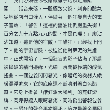
了！我們必須在你被醋酸離子炮鎖定前離
開！」話音未落，一股極致尖銳、刺鼻的酸氣
猛地從店門口灌入，伴隨著一個狂妄自大的電
子音效：「警告！這裡的醬油比例嚴重失衡！
百分之九十九點九九的醋，才是真理！」廖沾
沾知道，這是他的宿敵，王醋狂，已經找上門
了。他的宇宙冒險，被迫從他對蒜泥的焦慮
中，正式開始了。一個狂妄的影子佔滿了那扇
被撞破的牆門邊緣，光線一瞬間被極端的酸氣
扭曲。一個
包養
閃閃發光、像醋罐的機器人緩
緩漂浮進來，它的底座還不斷噴射著白色醋
霧。它身上掛著「醋狂派大勝利」的霓虹燈
牌，閃爍得讓人眼睛發疼，同時發出警報
包養
網
。王醋狂的聲音再次響起，這次帶著金屬回