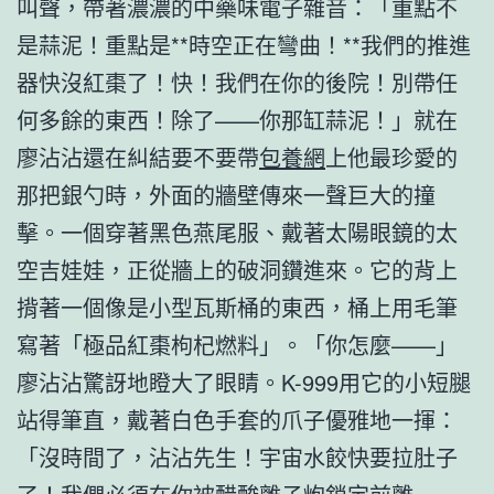
叫聲，帶著濃濃的中藥味電子雜音：「重點不
是蒜泥！重點是**時空正在彎曲！**我們的推進
器快沒紅棗了！快！我們在你的後院！別帶任
何多餘的東西！除了——你那缸蒜泥！」就在
廖沾沾還在糾結要不要帶
包養網
上他最珍愛的
那把銀勺時，外面的牆壁傳來一聲巨大的撞
擊。一個穿著黑色燕尾服、戴著太陽眼鏡的太
空吉娃娃，正從牆上的破洞鑽進來。它的背上
揹著一個像是小型瓦斯桶的東西，桶上用毛筆
寫著「極品紅棗枸杞燃料」。「你怎麼——」
廖沾沾驚訝地瞪大了眼睛。K-999用它的小短腿
站得筆直，戴著白色手套的爪子優雅地一揮：
「沒時間了，沾沾先生！宇宙水餃快要拉肚子