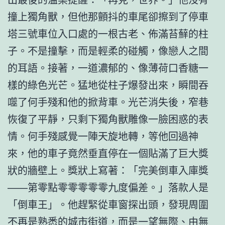
撞上獨角獸，但他那顫抖的車尾卻擦到了停車
塔三號車位入口處的一根古老、佈滿苔蘚的柱
子。不是撞擊，而是輕柔的碰觸，像戀人之間
的耳語。接著，一道濃郁的、像薄荷口香糖一
樣的綠色光芒。猛地從柱子爆發出來，瞬間吞
噬了何手殘和他的掀背車。光芒消失後，窄巷
恢復了平靜，只剩下獨角獸雕像一臉困惑的表
情。何手殘感覺一陣天旋地轉，等他回過神
來，他的車子竟然垂直停在一個貼滿了巨大獎
狀的牆壁上。獎狀上寫著：「完美倒車入庫獎
——第零點零零零零零九度偏差。」落款人是
「倒車王」。他趕緊從車窗探出頭，發現周圍
不再是熟悉的城市街道，而是一望無際、由無