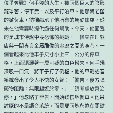
位爭奪戰》何手殘的人生，被兩個巨大的陰影
籠罩著：停車費，以及平行泊車。他那輛老舊
的掀背車，彷彿繼承了他所有的駕駛焦慮，從
未在他需要時提供過任何幫助。今天，他面臨
的是城市傳說中最恐怖的挑戰，一條夾在理髮
店與一間專賣金屬雕像的畫廊之間的窄巷。一
個看起來比他車子尺寸小上三十公分的停車
格，上面還灑著一層可疑的白色粉末。何手殘
深吸一口氣。將車子打了倒檔。他的車載語音
系統發出了令人不快的女聲：「警告，後方障
礙物距離：無限趨近於零。」「請考慮放棄治
療。」他忽略了警告，開始緩慢地倒車。他最
討厭的不是語音系統，而是那兩塊永遠在關鍵