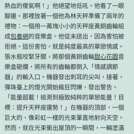
熱血的傻氣啊！」他絕望地低吼。他看了一眼
腳邊。那裡放著一個他為林天秤準備了兩年的
禮物：一個用一萬塊小小的天秤座黃銅齒輪組
成
包養網
的音樂盒。他從未送出，因為害怕被
拒絕。這份害怕，就是純度最高的單戀情感。
張水瓶咬緊牙關，將那個黃銅齒輪
甜心花園
音
樂盒砸爛，將所有的齒輪都倒入「情感調節
器」的輸入口。機器發出刺耳的尖叫，接著，
彈珠臺上的燈光開始瘋狂閃爍，發出警告。
「能量超載！檢測到極致純粹的單戀能量！目
標：提升天秤座運勢！」在機器的頂部，一個
巨大的、像彩虹一樣的光束筆直地射向天空。
然而，就在光束衝出屋頂的一瞬間，一輛塗滿