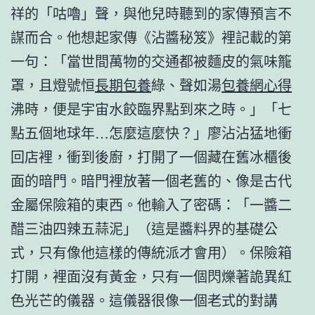
祥的「咕嚕」聲，與他兒時聽到的家傳預言不
謀而合。他想起家傳《沾醬秘笈》裡記載的第
一句：「當世間萬物的交通都被麵皮的氣味籠
罩，且燈號恒
長期包養
綠、聲如湯
包養網心得
沸時，便是宇宙水餃臨界點到來之時。」「七
點五個地球年…怎麼這麼快？」廖沾沾猛地衝
回店裡，衝到後廚，打開了一個藏在舊冰櫃後
面的暗門。暗門裡放著一個老舊的、像是古代
金屬保險箱的東西。他輸入了密碼：「一醬二
醋三油四辣五蒜泥」（這是醬料界的基礎公
式，只有像他這樣的傳統派才會用）。保險箱
打開，裡面沒有黃金，只有一個閃爍著詭異紅
色光芒的儀器。這儀器很像一個老式的對講