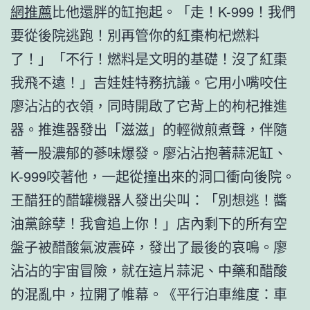
網推薦
比他還胖的缸抱起。「走！K-999！我們
要從後院逃跑！別再管你的紅棗枸杞燃料
了！」「不行！燃料是文明的基礎！沒了紅棗
我飛不遠！」吉娃娃特務抗議。它用小嘴咬住
廖沾沾的衣領，同時開啟了它背上的枸杞推進
器。推進器發出「滋滋」的輕微煎煮聲，伴隨
著一股濃郁的蔘味爆發。廖沾沾抱著蒜泥缸、
K-999咬著他，一起從撞出來的洞口衝向後院。
王醋狂的醋罐機器人發出尖叫：「別想逃！醬
油黨餘孽！我會追上你！」店內剩下的所有空
盤子被醋酸氣波震碎，發出了最後的哀鳴。廖
沾沾的宇宙冒險，就在這片蒜泥、中藥和醋酸
的混亂中，拉開了帷幕。《平行泊車維度：車