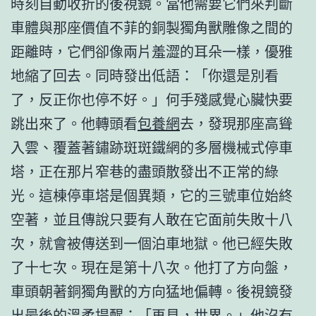
時刻自動收折的後視鏡。當他需要它們來判斷
車體與那座價值不菲的銅製獨角獸雕像之間的
距離時，它們卻像兩片羞澀的耳朵一樣，優雅
地縮了回去。同時發出低語：「你還是別看
了，反正你也停不好。」何手殘感覺心臟快要
跳出來了。他轉頭看
包養網
去，發現那座高聳
入雲、覆蓋著鏽跡斑斑鐵網的多層機械式停車
塔，正在那片窄巷的盡頭散發出不正常的綠
光。這棟停車塔是個異類，它的三號車位始終
空著，並且傳說只要有人敢在它面前失敗十八
次，就會被傳送到一個泊車地獄。他已經失敗
了十七次。現在是第十八次。他打了方向盤，
車頭朝著銅獨角獸的方向猛地偏轉。後視鏡發
出最後的溫柔提醒：「再見，世界。」他沒有