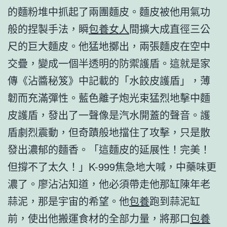
的麵粉堆中抓起了兩團麵皮。麵皮被他用氣功
般的捏製手法，瞬
包養女人
間擴大成直徑三公
尺的巨大麵皮。他猛地擲出，兩張麵皮在空中
交疊，變成一個半透明的防禦護盾。這就是家
傳《沾醬秘笈》中記載的「水餃皮護盾」，薄
韌而充滿彈性。藍色離子炮光束猛烈地擊中麵
皮護盾，發出了一聲像是汽水開蓋的聲音。護
盾劇烈震動，但奇蹟般地擋住了攻擊，只是散
發出濃郁的麵香。「這麵皮的延展性！完美！
但撐不了太久！」K-999焦急地大喊，中藥味更
濃了。廖沾沾知道，他必須帶走他那缸陳年老
蒜泥，那是宇宙的希望。他
包養
跑到蒜泥缸
前，使出他搬運食材的全部力量，將那口
包養