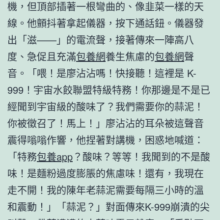
機，但頂部插著一根彎曲的、像韭菜一樣的天
線。他顫抖著拿起儀器，按下通話鈕。儀器發
出「滋——」的電流聲，接著傳來一陣高八
度、急促且充滿
包養網
養生焦慮的
包養網
聲
音。「喂！是廖沾沾嗎！快接聽！這裡是 K-
999！宇宙水餃聯盟特級特務！你那邊是不是已
經聞到宇宙級的酸味了？我們需要你的蒜泥！
你被徵召了！馬上！」廖沾沾的耳朵被這聲音
震得嗡嗡作響，他捏著對講機，困惑地喊道：
「特務
包養app
？酸味？等等！我聞到的不是酸
味！是麵粉過度膨脹的焦慮味！還有，我現在
走不開！我的陳年老蒜泥需要每隔三小時的溫
和震動！」「蒜泥？」對面傳來K-999崩潰的尖