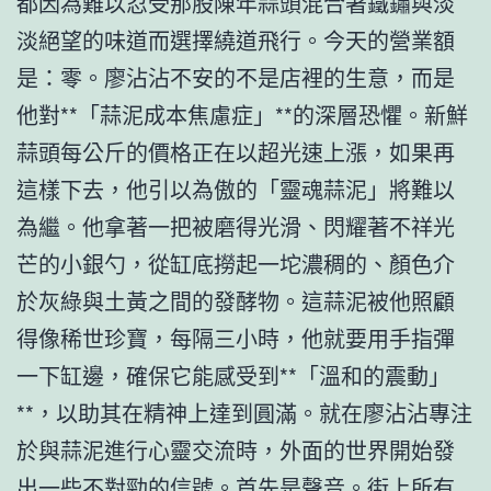
都因為難以忍受那股陳年蒜頭混合著鐵鏽與淡
淡絕望的味道而選擇繞道飛行。今天的營業額
是：零。廖沾沾不安的不是店裡的生意，而是
他對**「蒜泥成本焦慮症」**的深層恐懼。新鮮
蒜頭每公斤的價格正在以超光速上漲，如果再
這樣下去，他引以為傲的「靈魂蒜泥」將難以
為繼。他拿著一把被磨得光滑、閃耀著不祥光
芒的小銀勺，從缸底撈起一坨濃稠的、顏色介
於灰綠與土黃之間的發酵物。這蒜泥被他照顧
得像稀世珍寶，每隔三小時，他就要用手指彈
一下缸邊，確保它能感受到**「溫和的震動」
**，以助其在精神上達到圓滿。就在廖沾沾專注
於與蒜泥進行心靈交流時，外面的世界開始發
出一些不對勁的信號。首先是聲音。街上所有