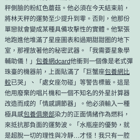
秤側臉的粉紅色蘑菇。他必須在今天結束前，
將林天秤的運勢至少提升到零。否則，他那份
單戀就會變成某種具備攻擊性的實體。他緊張
地跑進他堆滿了星座圖表和過期甜甜圈的地下
室，那裡放著他的秘密武器。「我需要星象學
輔助儀！」
包養網dcard
他衝到一個像是老式彈
珠臺的機器前，上面貼滿了「巨蟹座
包養網比
較
已哭」、「處女座勿碰」等警告標籤。這是
他用廢棄的唱片機和一個不知名的外星計算器
改造而成的「情感調節器」。他必須輸入一種
極具感
包養俱樂部
染力的正面情緒作為燃料，
來抵抗那負面的運勢波。「水瓶座的優勢，就
是超脫一切的理性與冷靜…才怪！我只有一腔