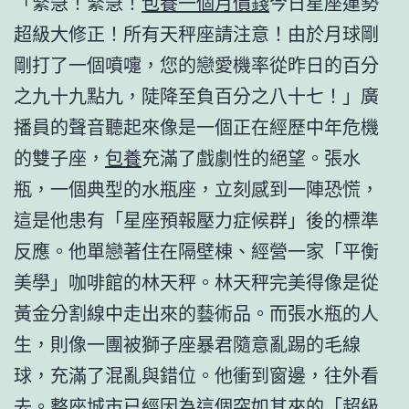
「緊急！緊急！
包養一個月價錢
今日星座運勢
超級大修正！所有天秤座請注意！由於月球剛
剛打了一個噴嚏，您的戀愛機率從昨日的百分
之九十九點九，陡降至負百分之八十七！」廣
播員的聲音聽起來像是一個正在經歷中年危機
的雙子座，
包養
充滿了戲劇性的絕望。張水
瓶，一個典型的水瓶座，立刻感到一陣恐慌，
這是他患有「星座預報壓力症候群」後的標準
反應。他單戀著住在隔壁棟、經營一家「平衡
美學」咖啡館的林天秤。林天秤完美得像是從
黃金分割線中走出來的藝術品。而張水瓶的人
生，則像一團被獅子座暴君隨意亂踢的毛線
球，充滿了混亂與錯位。他衝到窗邊，往外看
去。整座城市已經因為這個突如其來的「超級