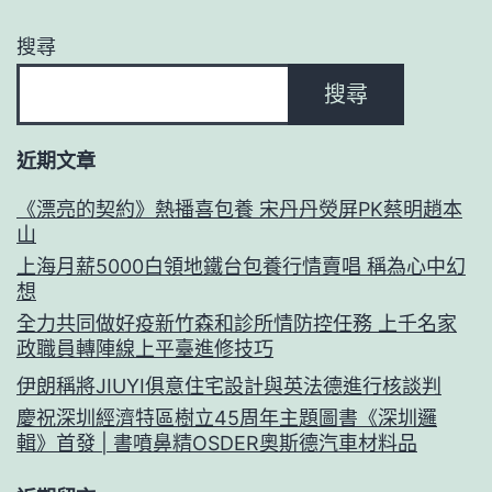
搜尋
搜尋
近期文章
《漂亮的契約》熱播喜包養 宋丹丹熒屏PK蔡明趙本
山
上海月薪5000白領地鐵台包養行情賣唱 稱為心中幻
想
全力共同做好疫新竹森和診所情防控任務 上千名家
政職員轉陣線上平臺進修技巧
伊朗稱將JIUYI俱意住宅設計與英法德進行核談判
慶祝深圳經濟特區樹立45周年主題圖書《深圳邏
輯》首發 | 書噴鼻精OSDER奧斯德汽車材料品