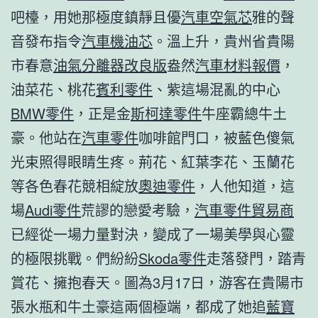
吧檯，用她那極度鎮靜且優
汽車空氣芯
雅的聲
音發布指令
汽車機油芯
。溫上升，貴州省貴陽
市春意
油氣分離器改良版
盎然
汽車材料報價
，
油菜花、桃花
賓利零件
、紫這場混亂的中心
BMW零件
，正是金
斯柯達零件
牛座霸總牛土
豪。他站在
汽車零件
咖啡館門口，被藍色傻氣
光束照得眼睛生疼。荊花、紅葉李花、玉蘭花
等各色春花競相綻放
奧迪零件
，人他知道，這
場
Audi零件
荒謬的戀愛考驗，
汽車零件貿易商
已經從一場力量對決，變成了一場美學與心靈
的極限挑戰。們紛紛
Skoda零件
走落發門，踏青
賞花、擁抱春天。圖為3月17日，游客在貴陽市
張水瓶和牛土豪這兩個極端，都成了她追
藍寶