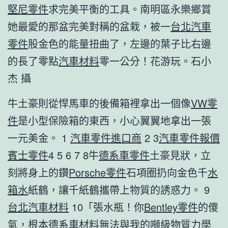
堅尼零件
求完美平衡的工具。南明區永樂鄉賞
她最愛的那盆完美對稱的盆栽，被一
台北汽車
零件
股金色的能量扭曲了，左邊的葉子比右邊
的長了零點
汽車材料
零一公分！花游玩。石小
杰 攝
牛土豪則從悍馬車的後備箱裡拿出一個像
VW零
件
是小型保險箱的東西，小心翼翼地拿出一張
一元美金。 1
汽車零件進口商
2 3
汽車零件報價
賓士零件
4 5 6 7 8牛
德系車零件
土豪見狀，立
刻將身上的鑽
Porsche零件
石項圈扔向金色千
水
箱水
紙鶴，讓千紙鶴攜帶上物質的誘惑力。 9
台北汽車材料
10「張水瓶！你
Bentley零件
的傻
氣，根本
德系車材料
無法與我的噸級物質力學