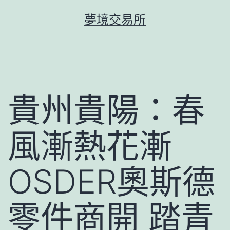
跳
夢境交易所
至
主
要
內
容
貴州貴陽：春
風漸熱花漸
OSDER奧斯德
零件商開 踏青