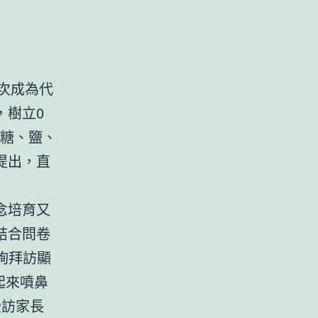
次成為代
，樹立0
控糖、鹽、
提出，直
念培育又
結合問卷
查詢拜訪顯
起來噴鼻
受訪家長