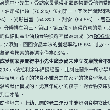
身邊中小先生，受訪家長覺得哪類食物更受他們愛
，油炸膨化類（70.2%）位列第一，其次是聞起來
.1%），光彩豐盛（54.8%）、甜食（54.5%）、著
1%）分辨排在第三、第四、第五位。值得留意的是，
的低糖低鹽少油類食物獲選率僅為兩成（21
ROG
）；少添加，回回食品本味的獲選率為15.5%。此外
摹簡略樸素的獲選率僅為6.9%。
成受訪家長覺得中小先生廣泛尚未建立安康飲食不
20
Xten法拉利
余年講授經歷、此刻在蘭州一所小學
寧表現，孩子的飲食不雅念是在家庭的飲食習氣和
潛移默化構成的。尤其年紀小的孩子，對食物安康
判定才能。
崗也坦言，上幼兒園的老二還沒才能辨別食物安康