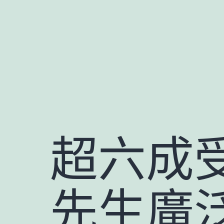
跳
至
主
要
內
容
超六成
先生廣