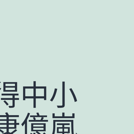
得中小
康億嵐