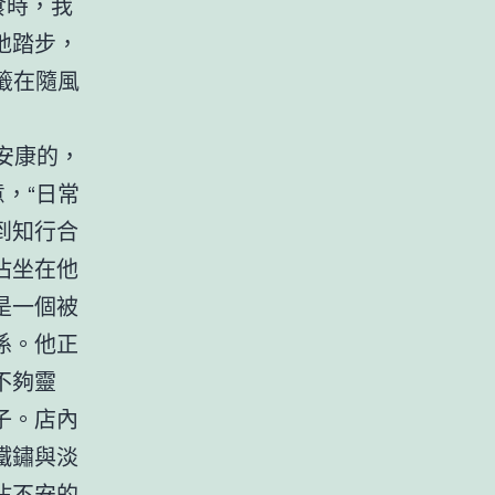
食時，我
地踏步，
籤在隨風
安康的，
，“日常
到知行合
沾坐在他
是一個被
係。他正
不夠靈
子。店內
鐵鏽與淡
沾不安的