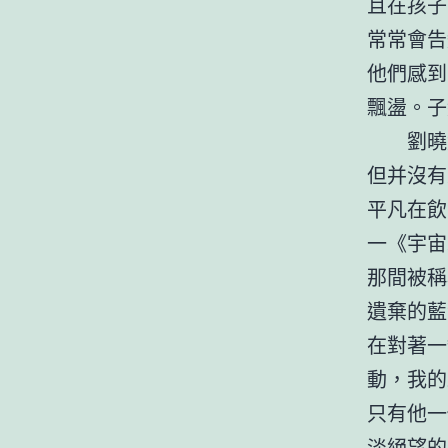
且在孩子
常常會告
他們感到
飄盪。子
劉曉
但并沒有
平凡在飲
一《宇宙
那間被稱
遺棄的藍
在對著一
動，我的
只有他一
淡絕望的