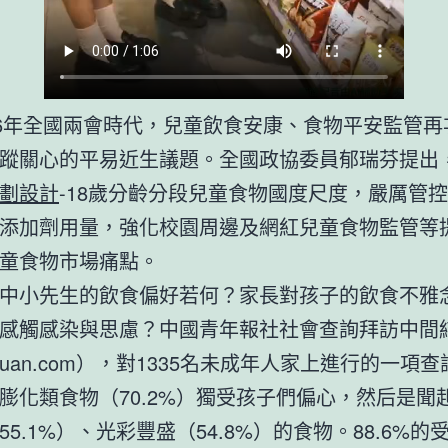
26年全國兩會時代，兒童飲食安康、食物平安監管再
蹤關心的平易近生議題。全國政協委員郁瑞芬提出
劃設計
-18歲分齡分段兒童食物國度尺度，嚴厲管
添加劑用量，強化校園周邊及網紅兒童食物監管等
童食物市場痛點。
中小先生的飲食偏好若何？家長對孩子的飲食不雅
感觸感染與思慮？中國青年報社社會查詢拜訪中間
njuan.com），對1335名未成年人家上進行的一項
膨化類食物（70.2%）獨受孩子們偏心，然后是聞
55.1%）、光彩豐盛（54.8%）的食物。88.6%的