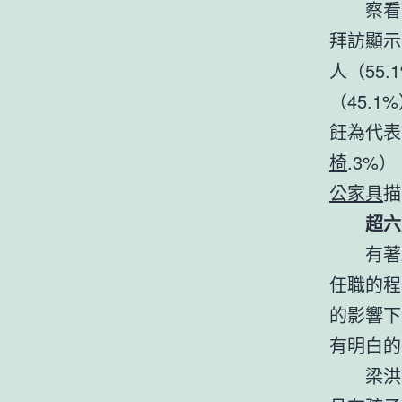
察看
拜訪顯示
人（55
（45.
飪為代表
椅
.3%
公家具
描
超六
有著
任職的程
的影響下
有明白的
梁洪