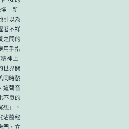
恐懼。新
他引以為
耀著不祥
黃之間的
要用手指
在精神上
的世界開
叭同時發
。這聲音
化不良的
冥想」。
《沾醬秘
店門，立