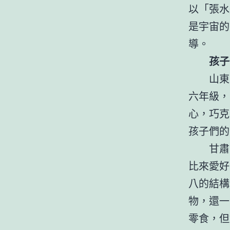
以「張水
是宇宙的
導。
孩子
山東
六年級，
心，巧克
孩子們的
甘肅
比來愛好
八的結構
物，還一
零食，但