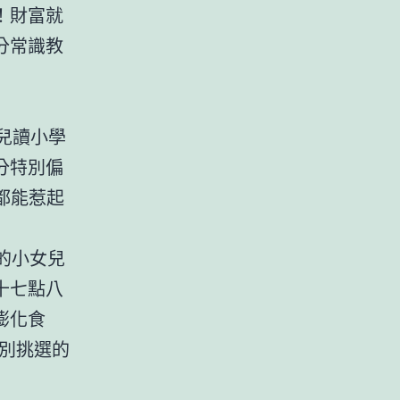
！財富就
分常識教
兒讀小學
分特別偏
都能惹起
的小女兒
十七點八
膨化食
別挑選的