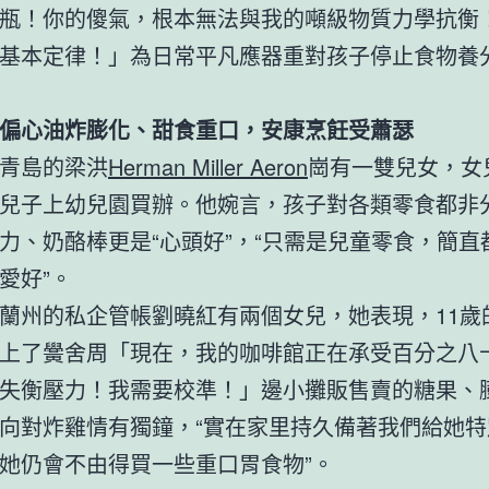
瓶！你的傻氣，根本無法與我的噸級物質力學抗衡
基本定律！」為日常平凡應器重對孩子停止食物養
偏心油炸膨化、甜食重口，安康烹飪受蕭瑟
青島的梁洪
Herman Miller Aeron
崗有一雙兒女，女
兒子上幼兒園買辦。他婉言，孩子對各類零食都非
力、奶酪棒更是“心頭好”，“只需是兒童零食，簡直
愛好”。
蘭州的私企管帳劉曉紅有兩個女兒，她表現，11歲
上了黌舍周「現在，我的咖啡館正在承受百分之八
失衡壓力！我需要校準！」邊小攤販售賣的糖果、
向對炸雞情有獨鐘，“實在家里持久備著我們給她特
她仍會不由得買一些重口胃食物”。