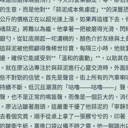
的生意，而是他對**「蒜泥成本焦慮症」**的深層
公斤的價格正在以超光速上漲，如果再這樣下去，
魂蒜泥」將難以為繼。他拿著一把被磨得光滑、閃
銀勺，從缸底撈起一坨濃稠的、顏色介於灰綠與土
這蒜泥被他照顧得像稀世珍寶，每隔三小時，他就
邊，確保它能感受到**「溫和的震動」**，以助其
。就在廖沾沾專注於與蒜泥進行心靈交流時，外面
些不對勁的信號。首先是聲音。街上所有的汽車喇
持續不斷、低沉且潮濕的「咕嚕——咕嚕——」聲
聲，也不是正常的鳴笛聲，而像是一個巨大的、消
。廖沾沾皺著眉頭，這嚴重干擾了他蒜泥的「寧靜
去看個究竟，順手從桌上拿了一張髒兮兮的，印著
的皺衛生紙，塞進口袋以備不時之需。他一腳踏出