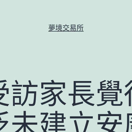
夢境交易所
受訪家長覺
泛未建立安