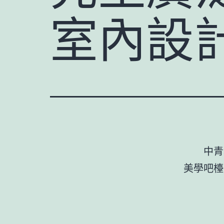
室內設
中青
美學吧檯