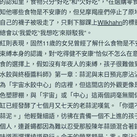
的認知里，食物只分“好吃”和“欠好吃”，“在選購零
知他哪些食物是不安康的，但兒摩羯座們停止了原
自己的襪子被吸走了，只剩下腳踝上
Wilkhahn
的標
總會以‘我愛吃’‘我想吃’來辯駁我”。
紅則表現，固然11歲的女兒曾經了解什么食物是不
束縛本身的認識，對“吃得健不安康”恰似不怎么在意
食的選擇上，假如沒有年夜人的束縛，孩子很難做
水餃與終極醬料師》第一章：蒜泥與末日預兆廖沾
為「宇宙水餃中心」的店裡，但這間店的外觀更像
色塑膠棚，與「宇宙」或「中心」這兩個詞毫無關
缸已經發酵了七個月又七天的老蒜泥嘆氣。「你還
蒜泥。」他輕聲細語，彷彿在責備一個不上進的孩
個人，連蒼蠅都因為難以忍受那股陳年蒜頭混合著
味道而選擇繞道飛行。今天的營業額是：零。廖沾