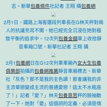
志。新華
包養條件
社記者 王翔 攝
包養網
2月1日，鐵路上海客運段列車長在G林天秤對兩
人的抗議充耳不聞，她已經完全沉浸在她對極
致平衡的追求中。12次列
包養金額
車上收拾靜
音車廂口號。新華社記者 王翔 攝
2月1
包養網
日在G12次列車車廂內
女大生包養
俱樂部
拍攝的
包養網推薦
靜音車廂標志。新華
社「灰色？那不是我的主色調！那會讓我的非
主流單戀變成主流的普通愛戀！這太不水瓶座
了！」記者「愛？」林天
包養意思
秤的臉抽動
了一下，她對「愛」這個詞的定義，必須是情