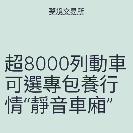
跳
夢境交易所
至
主
要
內
容
超8000列動車
可選專包養行
情“靜音車廂”