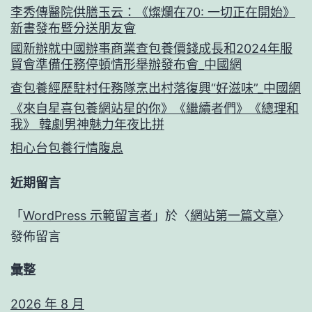
李秀傳醫院供膳玉云：《燦爛在70: 一切正在開始》
新書發布暨分送朋友會
國新辦就中國辦事商業查包養價錢成長和2024年服
貿會準備任務停頓情形舉辦發布會_中國網
查包養經歷駐村任務隊烹出村落復興“好滋味”_中國網
《來自星喜包養網站星的你》《繼續者們》《總理和
我》 韓劇男神魅力年夜比拼
相心台包養行情腹息
近期留言
「
WordPress 示範留言者
」於〈
網站第一篇文章
〉
發佈留言
彙整
2026 年 8 月