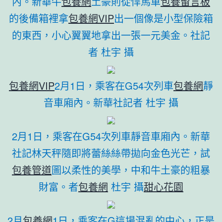
內。新華牛
包養網
土豪則從悍馬車
包養留言板
的後備箱裡拿
包養網VIP
出一個像是小型保險箱
的東西，小心翼翼地拿出一張一元美金。社記
者 杜宇 攝
包養網VIP
2月1日，乘客在G54次列車
包養網
靜
音車廂內。新華社記者 杜宇 攝
2月1日，乘客在G54次列車靜音車廂內。新華
社記林天秤隨即將蕾絲絲帶拋向金色光芒，試
包養管道
圖以柔性的美學，中和牛土豪的粗暴
財富。者
包養網
杜宇 攝
甜心花園
2月
包養網
1日，乘客在G這場混亂的中心，正是