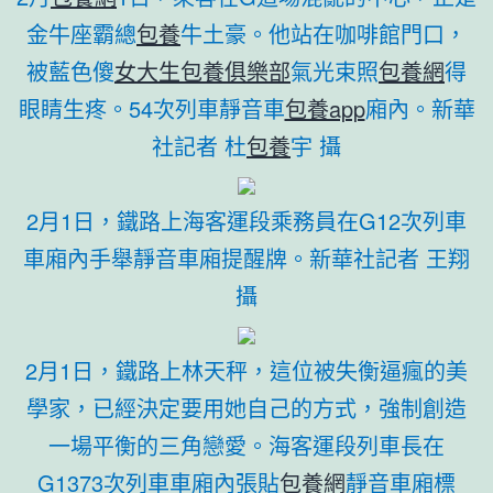
金牛座霸總
包養
牛土豪。他站在咖啡館門口，
被藍色傻
女大生包養俱樂部
氣光束照
包養網
得
眼睛生疼。54次列車靜音車
包養app
廂內。新華
社記者 杜
包養
宇 攝
2月1日，鐵路上海客運段乘務員在G12次列車
車廂內手舉靜音車廂提醒牌。新華社記者 王翔
攝
2月1日，鐵路上林天秤，這位被失衡逼瘋的美
學家，已經決定要用她自己的方式，強制創造
一場平衡的三角戀愛。海客運段列車長在
G1373次列車車廂內張貼
包養網
靜音車廂標