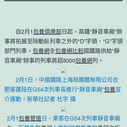
自2月1
包養俱樂部
日起，高鐵“靜音車廂”辦
事將拓展至除動臥列車之外的“D”字頭、“G”字頭
部門列車，
包養網
全
包養網比較
國鐵路供給“靜
音車廂”辦事的列車將超8000
包養網
列。
2月1日，中國鐵路上海局團體無限公司合
肥客運段在G54次列車長進行“靜音車廂”
包養
宣
介運動。新華社記者 杜宇 攝
2月1
包養管道
日，乘客在G54次列車靜音車廂